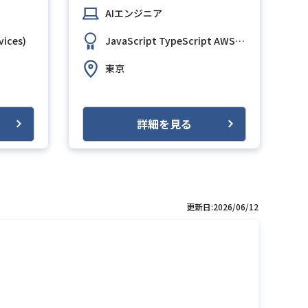
AIエンジニア
)
ices)
AWS (Amazon Web Services)
JavaScript
Next.js
TypeScript
AWS (Amazon Web Services)
東京
詳細を見る
更新日:2026/06/12