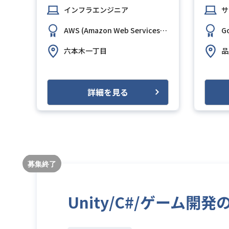
インフラエンジニア
サ
oot
AWS (Amazon Web Services)
AWS (Amazon Web Services)
GitHub
Terraform
G
六本木一丁目
品
詳細を見る
Unity/C#/ゲーム