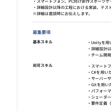
・スマートフォン、PC向け新作スポーツゲ
・詳細設計以降の工程における実装、テス
※詳細は面談時にお伝えします。
募集要項
基本スキル
・Unity
・詳細設計
・チーム開
尚可スキル
・スマート
・C#を用い
・サーバー
・Gitを用
・パフォー
・シェーダ
・要件定義