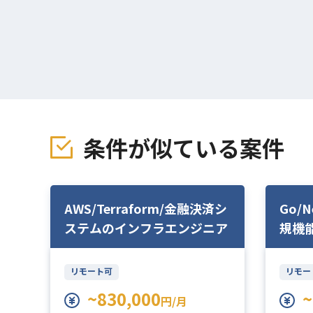
条件が似ている案件
サー
AWS/Terraform/金融決済シ
Go/
ステムのインフラエンジニア
規機
ンジ
リモート可
リモー
~830,000
~
円/月