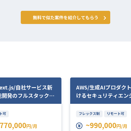
無料で似た案件を紹介してもらう
Next.js/自社サービス新
AWS/生成AIプロダク
能開発のフルスタックエ
けるセキュリティエン
ニア
ト可
フレックス制
リモート可
770,000
~990,000
円/月
円/月