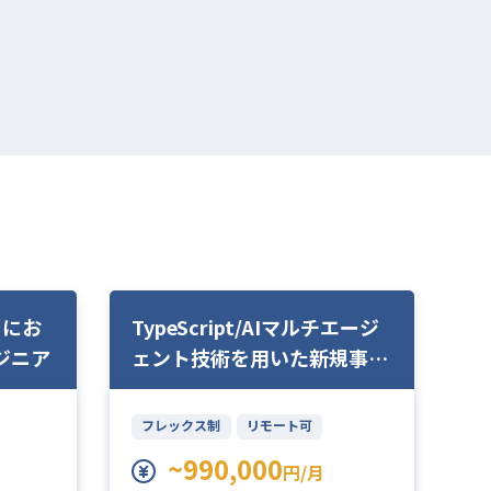
トにお
TypeScript/AIマルチエージ
プ
ジニア
ェント技術を用いた新規事業
け
開発のリードエンジニア
確
フレックス制
リモート可
~990,000
円/月