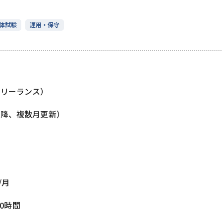
体試験
運用・保守
フリーランス）
以降、複数月更新）
/月
80時間