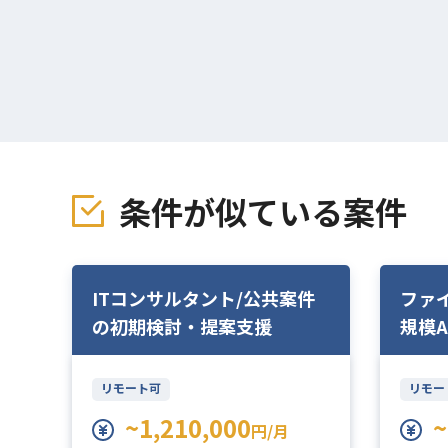
条件が似ている案件
ラ
ITコンサルタント/公共案件
ファ
ラ
の初期検討・提案支援
規模A
トのP
リモート可
リモー
~1,210,000
~
円/月