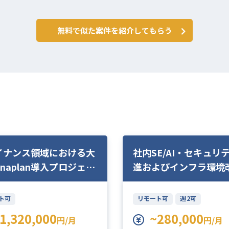
無料で似た案件を紹介してもらう
イナンス領域における大
社内SE/AI・セキュリ
naplan導入プロジェク
進およびインフラ環境
MO
ト可
リモート可
週2可
1,320,000
~280,000
円/月
円/月