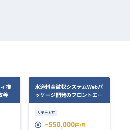
ティ推
水道料金徴収システムWebパ
P
改善
ッケージ開発のフロントエン
業
ドエンジニア
リモート可
~550,000
円/月