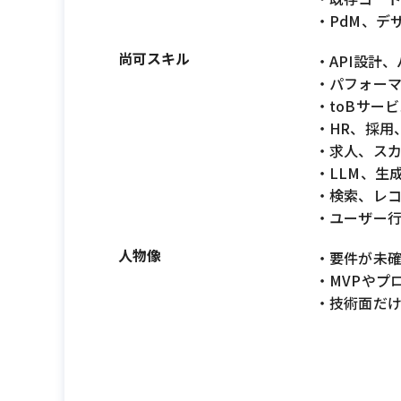
・PdM、デ
尚可スキル
・API設計
・パフォー
・toBサー
・HR、採用
・求人、ス
・LLM、生成
・検索、レコ
・ユーザー行
人物像
・要件が未
・MVPやプ
・技術面だ