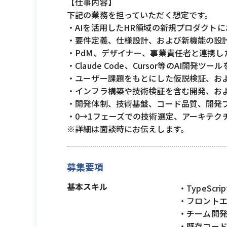
【仕事内容】
下記の業務を担っていただく想定です。
・AIを活用したHR領域の新規プロダクト
・要件定義、仕様設計、および新機能の設
・PdM、デザイナー、事業責任者と連携し
・Claude Code、Cursor等のAI
・ユーザー課題をもとにした仮説検証、お
・インフラ構築や技術検証を含む開発、およ
・開発体制、技術基盤、コード品質、開発
・0→1フェーズでの技術選定、アーキテク
※詳細は面談時にお伝えします。
募集要項
基本スキル
・TypeS
・フロントエ
・チーム開
・既存コー