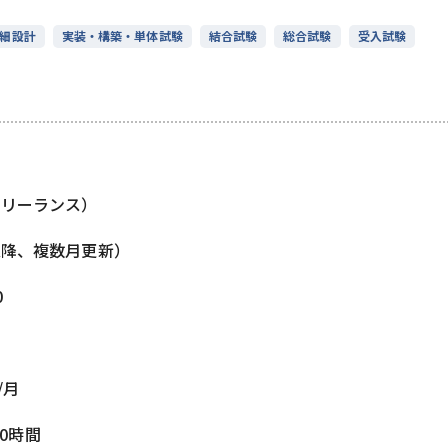
細設計
実装・構築・単体試験
結合試験
総合試験
受入試験
フリーランス）
以降、複数月更新）
0
/月
00時間