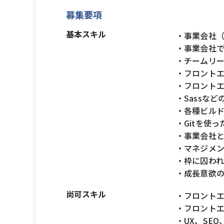
募集要項
基本スキル
・事業会社（
・事業会社
・チームリー
・フロントエン
・フロント
・Sassな
・各種ビルドツ
・Gitを使
・事業会社と
・マネジメ
・枠に囚わ
・成長意欲の
尚可スキル
・フロント
・フロントエ
・UX、SE