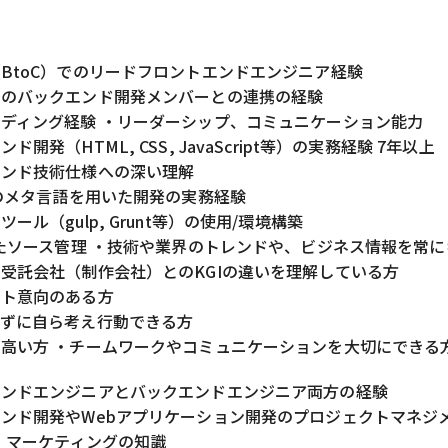
BtoC）でのリードフロントエンドエンジニア経験
でのバックエンド開発メンバーとの連携の経験
ディング経験 ・リーダーシップ、コミュニケーション能力
ド開発（HTML, CSS, JavaScript等）の実務経験 7年以上
エンド技術仕様への深い理解
どのメタ言語を用いた開発の実務経験
ール（gulp, Grunt等）の使用/環境構築
ったソース管理 ・技術や業界のトレンドや、ビジネス情報を常
受託会社（制作会社）とのKGIの違いを理解している方
ント意向のある方
れずに自ら考え行動できる方
高い方 ・チームワークやコミュニケーションを大切にできる
エンドエンジニアとバックエンドエンジニア両方の経験
ンド開発やWebアプリケーション開発のプロジェクトマネジ
O、マーケティングの知識