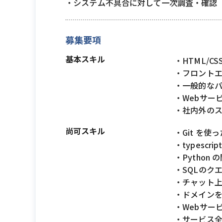
・システム不具合に対して一次調査・確認
募集要項
基本スキル
・HTML/CSS
・フロントエ
・一般的なパソ
・Webサー
・社内外の
尚可スキル
・Git を使
・typescr
・Python
・SQLのク
・チャット
・ドメインを
・Webサー
・サービス