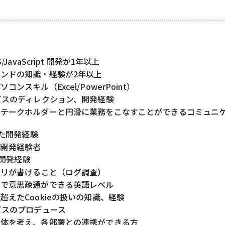
/JavaScript 開発が1年以上
ンドの知識・経験が2年以上
コンスキル（Excel/PowerPoint）
ビスのディレクション、開発経験
ステークホルダーと円滑に業務をこなすことができるコミュニ
った開発経験
ipt開発経験者
 の開発経験
エリが書けること（ログ調査）
上で意思疎通ができる英語レベル
超えたCookieの扱いの知識、経験
ビスのプロデュース
全体を考え、各部署との連携ができる方