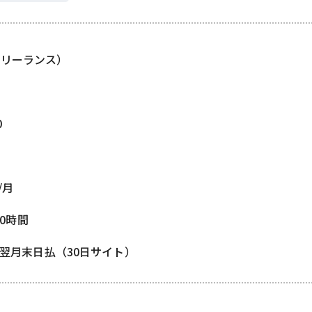
フリーランス）
0
/月
80時間
/ 翌月末日払（30日サイト）