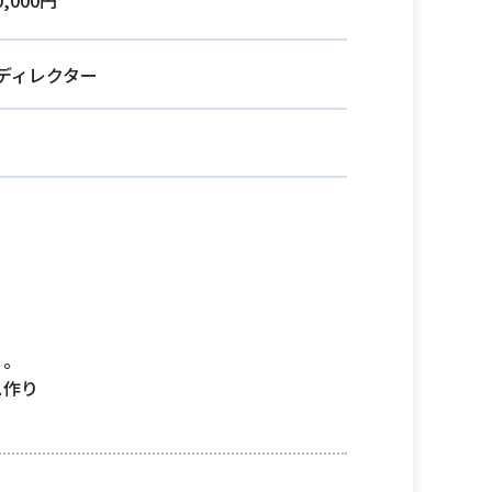
0,000円
bディレクター
う。
ス作り