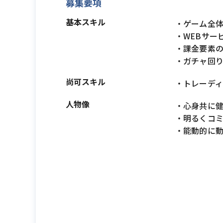
募集要項
基本スキル
・ゲーム全
・WEBサー
・課金要素
・ガチャ回
尚可スキル
・トレーデ
人物像
・心身共に
・明るくコ
・能動的に