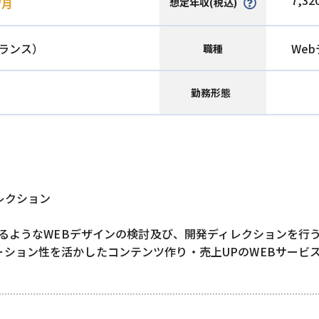
7,32
想定年収(税込)
/月
ランス）
We
職種
勤務形態
レクション
上がるようなWEBデザインの検討及び、開発ディレクションを行
ション性を活かしたコンテンツ作り・売上UPのWEBサービ