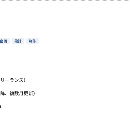
企画
設計
制作
フリーランス）
以降、複数月更新）
0