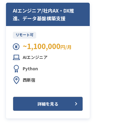
AIエンジニア/社内AX・DX推
進、データ基盤構築支援
リモート可
~1,100,000
円/月
AIエンジニア
Python
西新宿
詳細を見る