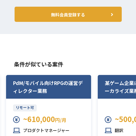
無料会員登録する
条件が似ている案件
PdM/モバイル向けRPGの運営デ
某ゲーム企業
ィレクター業務
ーカライズ業
リモート可
~610,000
~500,
円/月
プロダクトマネージャー
翻訳