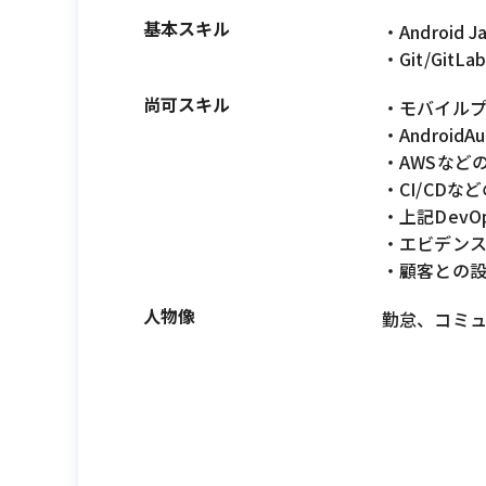
基本スキル
・Android
・Git/GitL
尚可スキル
・モバイルプラ
・Android
・AWSなど
・CI/CDなど
・上記Dev
・エビデンス
・顧客との
人物像
勤怠、コミ