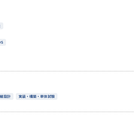
t
OS
細設計
実装・構築・単体試験