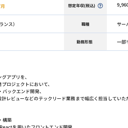
9,96
想定年収(税込)
/月
ランス）
サー
職種
一部
勤務形態
ングアプリを、
発プロジェクトにおいて、
・バックエンド開発、
設計レビューなどのテックリード業務まで幅広く担当していた
・構築
Reactを用いたフロントエンド開発