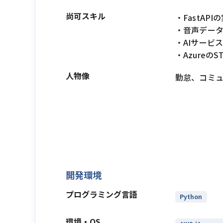
尚可スキル
・FastAP
・音声デー
・AIサービ
・Azureの
人物像
勤怠、コミ
開発環境
プログラミング言語
Python
環境・OS