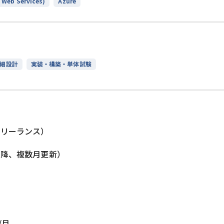
Web Services)
Azure
細設計
実装・構築・単体試験
フリーランス）
以降、複数月更新）
/月