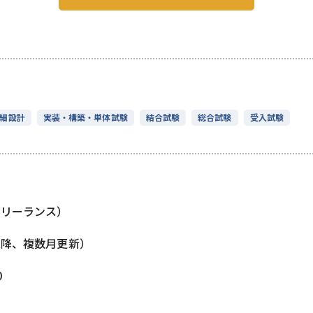
細設計
実装・構築・単体試験
結合試験
総合試験
受入試験
フリーランス）
以降、複数月更新）
0