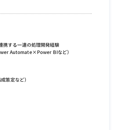
stへデータ連携する一連の処理開発経験
er Automate×Power BIなど）
構成策定など）