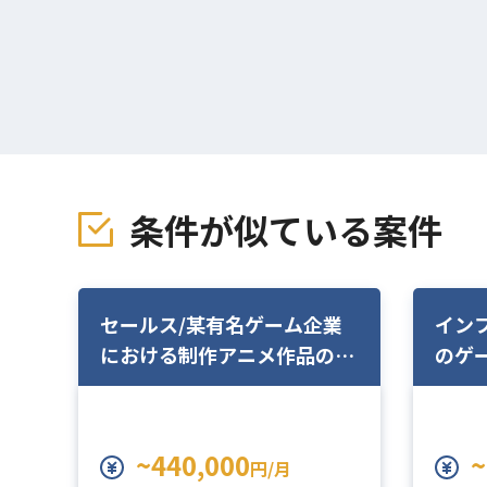
条件が似ている案件
セールス/某有名ゲーム企業
イン
における制作アニメ作品の営
のゲ
業業務/リモート可
ラエ
可
~440,000
~
円/月