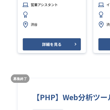
営業アシスタント
イ
渋谷
渋
詳細を見る
【PHP】Web分析ツ