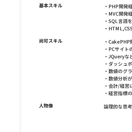
基本スキル
・PHP開発
・MVC開発
・SQL言語
・HTML,CS
尚可スキル
・CakePH
・PCサイト
・JQuer
・ダッシュ
・数値のグ
・数値分析
・会計/経営
・経営指標の
人物像
論理的な思