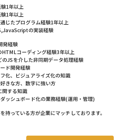
経験1年以上
経験1年以上
を通じたプログラム経験1年以上
S,JavaScriptの実装経験
P開発経験
のHTMLコーディング経験3年以上
yなどのJSを介した非同期データ処理経験
ボード開発経験
ラフ化、ビジュアライズ化の知識
が好きな方、数字に強い方
に関する知識
ダッシュボード化の業務経験(運用・管理)
考を持っている方が企業にマッチしております。