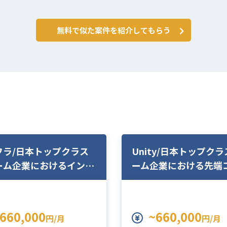
無料で似た案件を紹介してもらう
フラ/日本トップクラス
Unity/日本トップク
ーム企業におけるインフ
ーム企業における先端
ンジニア募集/リモート
ンツ開発業務/常駐
660,000
~660,000
円/月
円/月