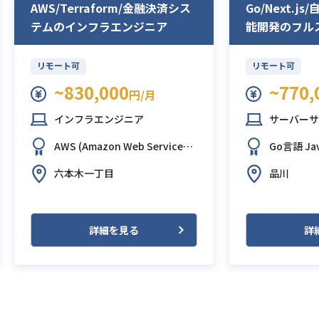
AWS/Terraform/金融決済シス
Go/Next.
テムのインフラエンジニア
能開発のフル
ア
リモート可
リモート可
~830,000
~770,
円/月
インフラエンジニア
サーバーサ
AWS (Amazon Web Services)
Go言語
Ja
GitHub
Terraform
t
React.js
六本木一丁目
品川
on Aurora
b Service
詳細を見る
詳