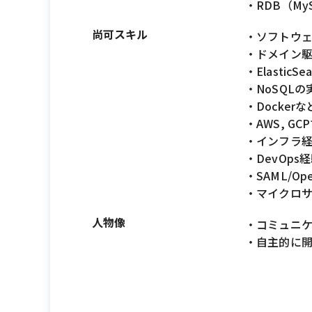
・RDB（MyS
尚可スキル
・ソフトウ
・ドメイン
・ElasticS
・NoSQL
・Docke
・AWS, G
・インフラ
・DevOps
・SAML/
・マイクロ
人物像
・コミュニ
・自主的に