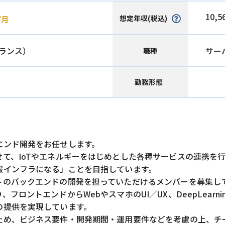
10,5
想定年収(税込)
/月
ランス）
サー
職種
勤務形態
エンド開発をお任せします。
て、IoTやエネルギーをはじめとした各種サービスの連携を
報インフラになる」ことを目指しています。
トのバックエンドの開発を担っていただけるメンバーを募集し
ロントエンドからWebやスマホのUI／UX、DeepLearn
の提供を実現しています。
ため、ビジネス要件・開発期間・運用要件などを考慮の上、チ