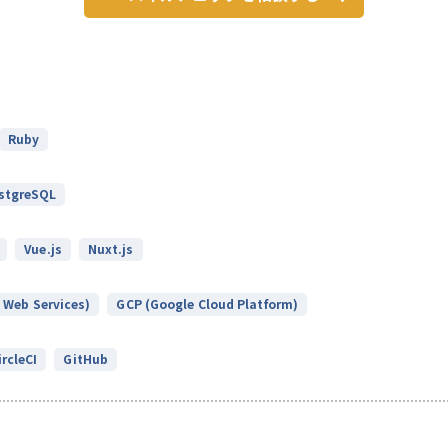
Ruby
stgreSQL
Vue.js
Nuxt.js
Web Services)
GCP (Google Cloud Platform)
ircleCI
GitHub