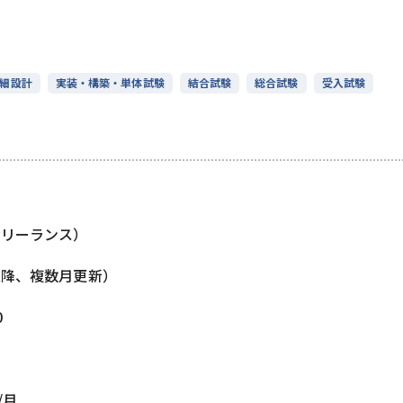
細設計
実装・構築・単体試験
結合試験
総合試験
受入試験
フリーランス）
以降、複数月更新）
0
/月