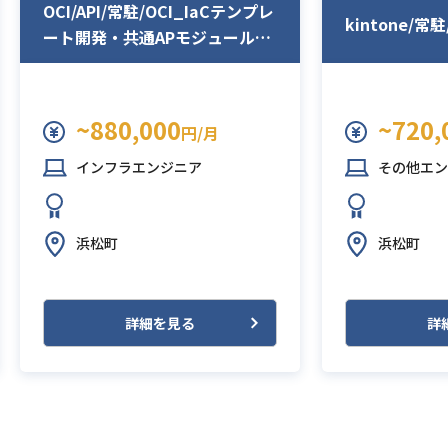
OCI/API/常駐/OCI_IaCテンプレ
kintone/常
ート開発・共通APモジュール開
発
~880,000
~720,
円/月
インフラエンジニア
その他エン
浜松町
浜松町
詳細を見る
詳