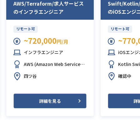
AWS/Terraform/求人サービス
Swift/Kot
のインフラエンジニア
のiOSエンジ
リモート可
リモート可
~720,000
~770,
円/月
インフラエンジニア
iOSエン
AWS (Amazon Web Services)
Kotlin
Swi
Terraform
四ツ谷
確認中
詳細を見る
詳