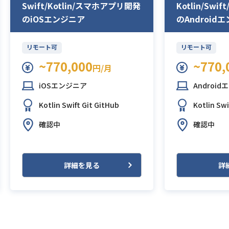
Swift/Kotlin/スマホアプリ開発
Kotlin/Sw
のiOSエンジニア
のAndroid
リモート可
リモート可
~770,000
~770,
円/月
iOSエンジニア
Androi
Kotlin
Swift
Git
GitHub
Kotlin
Swi
確認中
確認中
詳細を見る
詳