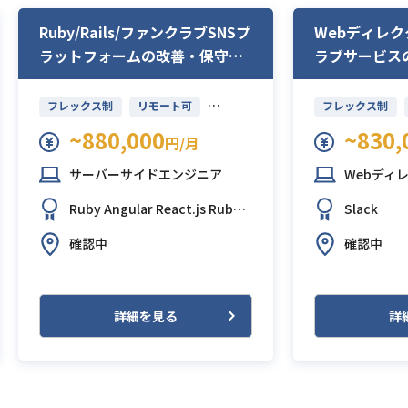
Ruby/Rails/ファンクラブSNSプ
Webディレク
ラットフォームの改善・保守業
ラブサービス
務
フレックス制
リモート可
フレックス制
~880,000
~830,
円/月
サーバーサイドエンジニア
Webディ
Ruby
Angular
React.js
Ruby o
Slack
n Rails
Vue.js
AWS (Amazon W
確認中
確認中
eb Services)
GCP (Google Clo
ud Platform)
GitHub
詳細を見る
詳