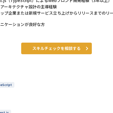
ext.js（TypeScript）によるWebフロント開発経験（3年以上）
やアーキテクチャ設計の主導経験
アップ企業または新規サービス立ち上げからリリースまでのリ
ュニケーションが良好な方
スキルチェックを相談する
eScript
ext.js