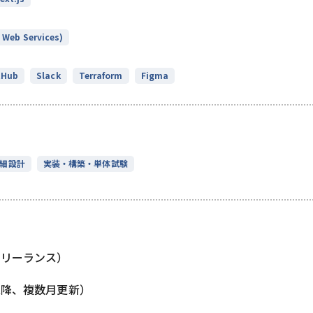
Web Services)
tHub
Slack
Terraform
Figma
細設計
実装・構築・単体試験
フリーランス）
以降、複数月更新）