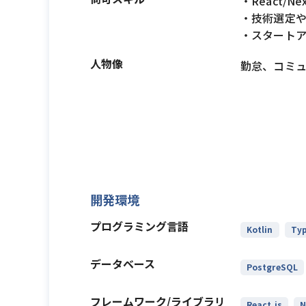
・React/N
・技術選定
・スタート
人物像
勤怠、コミ
開発環境
プログラミング言語
Kotlin
Typ
データベース
PostgreSQL
フレームワーク/ライブラリ
React.js
N