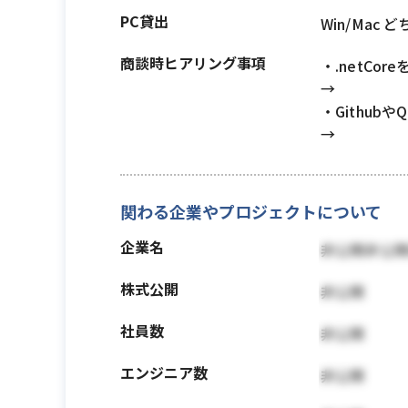
PC貸出
Win/Mac 
商談時ヒアリング事項
・.netC
→
・Githu
→
関わる企業やプロジェクトについて
企業名
非公開非公
株式公開
非公開
社員数
非公開
エンジニア数
非公開