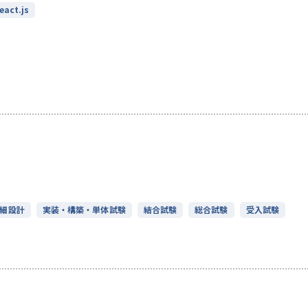
eact.js
細設計
実装・構築・単体試験
結合試験
総合試験
受入試験