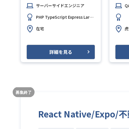
）
サーバーサイドエンジニア
Q
PHP
TypeScript
Express
Laravel
PostgreSQL
AW
在宅
虎
詳細を見る
React Native/