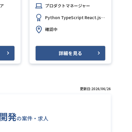
ア
プロダクトマネージャー
Python
TypeScript
React.js
PostgreSQL
AW
確認中
詳細を見る
更新日:2026/06/26
リ開発
の案件・求人