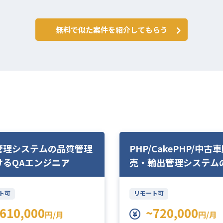
無料で似た案件を紹介してもらう
管理システムの品質管理
PHP/CakePHP/中古
けるQAエンジニア
売・輸出管理システム
ト可
リモート可
610,000
~720,000
円/月
円/月