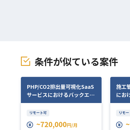
条件が似ている案件
D
PHP/CO2排出量可視化SaaS
施工
PM
サービスにおけるバックエン
にお
ド開発
リモート可
リモー
~720,000
~
円/月