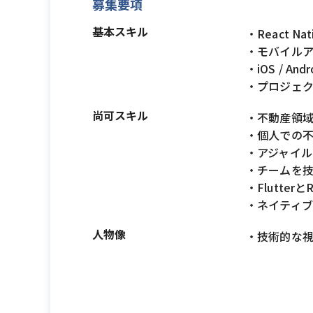
募集要項
基本スキル
・React 
・モバイルア
・iOS / 
・プロジェ
尚可スキル
・不動産領
・個人での
・アジャイル
・チームを
・Flutter
・ネイティブアプ
人物像
・技術的な