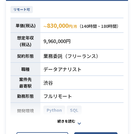
・分析結果を基にステークホルダー
業務内容
・ビジネスサイドやチームメンバー
必須スキル
と協議し、グロース戦略の検討にお
リモート可
と協働し、課題を理解・議論・解決
けるコアメンバーとしての役割、事
した経験
業モニタリングおよび事業計画と策
830,000
単価(税込)
（140時間 ~ 180時間）
〜
円/月
・Pythonのコードを読んで修正でき
定を通じた経営支援
るスキル
【技術環境】
想定年収
9,960,000円
・Git等のバージョン管理システムの
(税込)
分析基盤:BigQuery / Looker / Data
使用経験
Studio / MySQL etc.
業務委託（フリーランス）
契約形態
分析ツール: Google Spreadsheet, E
xcel, Python(3系),Tableau etc.
データアナリスト
職種
その他:GitHub, Slack, JIRA
案件先
渋谷
最寄駅
以下の経験が5年以上ある方
・App/Webサービスを持つ事業会社
フルリモート
勤務形態
でのデータ分析の実務経験
・SQLを用いたデータ抽出・集計ス
Python
SQL
開発環境
キル
自社で開発するさまざまなtoCアプリ
・課題を明確に言語化・定義し、仮
のデータ分析・データ基盤構築をお
説立案からデータ検証の分析サイク