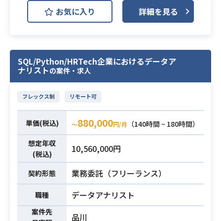
Webサイトの運用やアプリのデータ
お気に入り
詳細を見る
分析業務を支援していただきます。
データの分析・集計・効果検証から
資料作成、KARTEを使用した各種業
務をご担当いただきます。
SQL/Python/HRTech企業におけるデータア
【仕事内容】
業務内容
ナリスト
の案件・求人
下記の業務を担っていただく想定で
す。
フレックス制
リモート可
・データ分析、集計、効果検証業務
・各種資料の作成
880,000
単価(税込)
（140時間 ~ 180時間）
・KARTEを使用したWebサイト運用
〜
円/月
およびアプリデータ分析支援業務
想定年収
10,560,000円
※詳細は面談時にお伝えします。
(税込)
・SQLの読み書きスキル
業務委託（フリーランス）
契約形態
・データ取得後の集計、分析経験
データアナリスト
職種
・オフィスツールを使用した資料作
必須スキル
成経験
案件先
品川