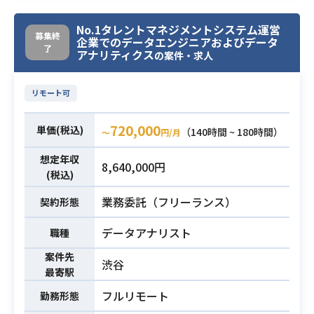
・通信販売事業での購買履歴やGA4
No.1タレントマネジメントシステム運営
データ、各種サービスの会員データ
募集終
企業でのデータエンジニアおよびデータ
等、ドメインの異なる多様なデータ
了
業務内容
アナリティクス
の案件・求人
をモデリングし最適なデータマート
の構築
リモート可
②データ可視化（BI画面作成）
・LookerStudioを用いて、直感的に
720,000
単価(税込)
（140時間 ~ 180時間）
〜
円/月
状況がわかるダッシュボードの開発
・経営層や各事業責任者が閲覧するB
想定年収
8,640,000円
I画面の開発
(税込)
業務委託（フリーランス）
・SQLを用いたデータ抽出・集計の
契約形態
実務経験
必須スキル
データアナリスト
職種
・現場担当者の課題をヒアリング
し、解決策を提案・実装経験
案件先
渋谷
最寄駅
フルリモート
勤務形態