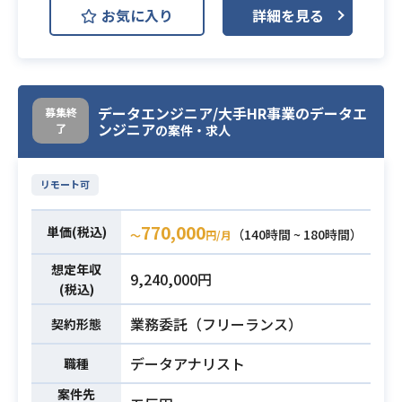
必須スキル
お気に入り
詳細を見る
願いします。
ルを自立して進める能力
具体的には、ユーザーのドロップ率
・分析から得られたアウトプットを
やよく使われる機能、その機能の使
ステークホルダーにとって価値のあ
われ方などアプリで取得しているロ
るアウトカムとして伝達する能力
グを解析し、サービスの現状をデー
・他部署との協業によるプロセス改
データエンジニア/大手HR事業のデータエ
募集終
ンジニア
了
タ分析していただきます。
善やサービス改善プロジェクトの実
の案件・求人
そして得られた結果から、他のメン
施経験
バーが提案する施策に対してのアド
リモート可
バイスや、有用なデータの提供をお
願いします。
770,000
単価(税込)
（140時間 ~ 180時間）
〜
円/月
またリリース前のテスト設計やリリ
業務内容
ース後の効果測定もお願いします。
想定年収
9,240,000円
サービスの現状やリリース効果を全
(税込)
員で共有できるダッシュボードの構
業務委託（フリーランス）
契約形態
築も重要です。
プロダクト作りに関わる全員が同じ
データアナリスト
職種
データを見て現状を把握することが
案件先
重要であり、そのための基盤構築に