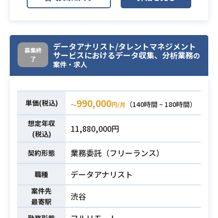
ロースとして、GAアクセスログを中
心としたデータ集計/分析および、分
析結果に基づいたプロダクトの機能
提案(設計)を担当していただきます。
データアナリスト/タレントマネジメント
また、データのモニタリングを通じ
業務内容
募集終
サービスにおけるデータ収集、分析業務
の
了
たプロダクトの継続的なグロース改
案件・求人
善や、プロダクトのフェーズに応じ
てデータ分析基盤の整備、より高度
な分析機能の提供などプロダクトに
990,000
単価(税込)
（140時間 ~ 180時間）
〜
円/月
関わるデータ分析業務全体に対し
て、広い範囲でご活躍していただき
想定年収
11,880,000円
ます。
(税込)
業務委託（フリーランス）
契約形態
・Google Analytics(特にGA4)もしく
はAdobe Analyticsを用いたWebアク
データアナリスト
職種
セス分析の経験
案件先
・分析結果に基づいた改善提案また
渋谷
最寄駅
はレポート作成の経験
必須スキル
・ExcelやGoogleスプレッドシート
フルリモート
勤務形態