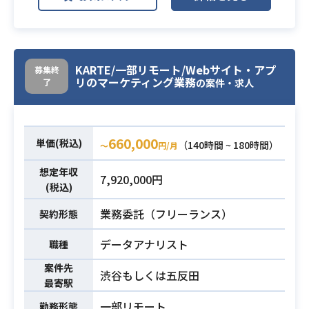
活用
・分析、その結果のレポーティング
業務内容
業務
・TV広告やインターネット広告の効
KARTE/一部リモート/Webサイト・アプ
募集終
果分
リのマーケティング業務
了
の案件・求人
・GCP BigqueryもしくはSQLを用い
たデータ分析経験
必須スキル
・分析結果を資料にまとめて、説明
660,000
単価(税込)
（140時間 ~ 180時間）
〜
円/月
をした経験
想定年収
7,920,000円
(税込)
業務委託（フリーランス）
契約形態
データアナリスト
職種
案件先
渋谷もしくは五反田
最寄駅
一部リモート
勤務形態