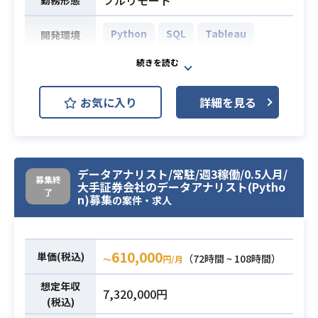
でのデータ集計・可視化の経験
・Webマーケティング領域に関する
Python
SQL
Tableau
開発環境
基本的な知識（SEO / 広告 / コンバー
ジョン最適化など）
タレントマネジメントシステムに関
わる2軸で業務を行っていただきま
お気に入り
詳細を見る
す。
①開発生産性に関するデータ分析と
基盤整備
・各種開発データ（リードタイム、
データアナリスト/常駐/週3稼働/0.5人月/
デプロイ頻度など）の収集・分析と
募集終
大手証券会社のデータアナリスト(Pytho
プロジェクトメンバーへのレポーテ
了
n)募集
の案件・求人
ィング
・データ可視化ダッシュボードの運
用、保守、改善
610,000
業務内容
単価(税込)
（72時間 ~ 108時間）
〜
円/月
・開発生産性に関わるデータの整合
性を担保し、信頼性の高いデータ基
想定年収
7,320,000円
盤を構築・維持
(税込)
②プロダクト開発に関するデータ分