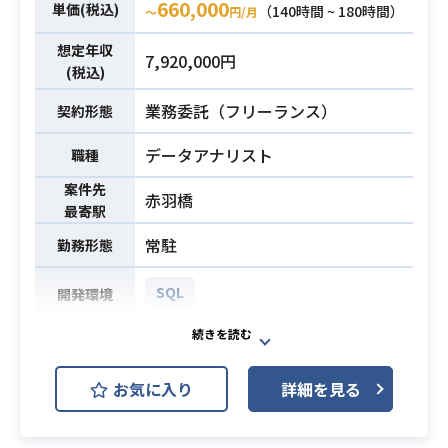
660,000
・エンドユーザーとの要件整理、課
単価(税込)
（140時間 ~ 180時間）
〜
円/月
題整理、推進経験
想定年収
・SQLの設計実装経験
必須スキル
7,920,000円
(税込)
・一般的な開発工程を理解している
こと
業務委託（フリーランス）
契約形態
データアナリスト
職種
案件先
赤羽橋
最寄駅
常駐
勤務形態
SQL
開発環境
➀データ加工
・BigQueryやDataformを駆使し、
お気に入り
詳細を見る
グループが保有する膨大なデータを
ビジネスで活用可能な情報へ昇華さ
せる