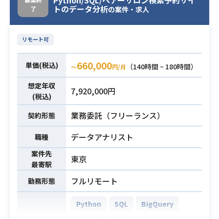
Python/SQL/ヘアーサロン検索予約サイ
・YouTube / コマース / タレント稼働
トのデータ分析
了
の案件・求人
データの分析・可視化
・Sigma ダッシュボードの設計・構
築
リモート可
・各部署（コマース本部・経企・DX
等）との要件整理・連携
660,000
単価(税込)
（140時間 ~ 180時間）
〜
円/月
業務内容
■開発環境
使用言語: Python, SQL, HCL（Terra
想定年収
7,920,000円
(税込)
form）
ETL：dbt, Trocco
業務委託（フリーランス）
契約形態
データストア: MySQL, snowflake
インフラ: AWS, GCP
データアナリスト
職種
プロジェクト管理ツール: GitHub, Sl
案件先
東京
ack, Notion
最寄駅
フルリモート
・Snowflake を用いたDWH設計・実
勤務形態
装経験（3年以上）
Python
SQL
BigQuery
・Python / SQL による分析・データ
加工の実務経験（合計4年以上）