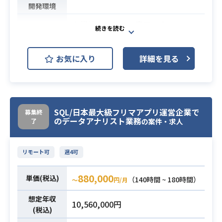
開発環境
事業拡大に伴い、意思決定における
データの重要度が一段と高まってい
ます。
お気に入り
詳細を見る
これまでのETL基盤構築により、デ
ータを届ける「仕組み」は整いまし
た。
今後は、この基盤を安定稼働させつ
つ、データの「質」を磨き上げ、直
SQL/日本最大級フリマアプリ運営企業で
募集終
のデータアナリスト業務
了
の案件・求人
接的にビジネスへ貢献するフェーズ
へと移行します。
ビジネスの文脈を汲み取り、データ
リモート可
週4可
モデリングや品質管理を通じてデー
タの価値を最大化できる専門家を求
880,000
単価(税込)
（140時間 ~ 180時間）
〜
円/月
めています。
業務内容
【業務詳細】
想定年収
10,560,000円
(税込)
・ステークホルダーヒアリングを通