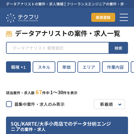
データアナリストの案件・求人情報 | フリーランスエンジニアの案件・求人
なら【テクフリ】
新規登録
データアナリストの案件・求人一覧
検索
職種
+1
スキル
単価
エリア
作業内容
67
1〜30
該当案件・求人数
件中
件を表示
募集中案件・求人のみ表示
新着順
SQL/KARTE/大手小売店でのデータ分析エンジ
ニア
の案件・求人