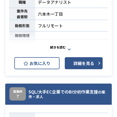
データアナリスト
職種
【仕事内容】
下記の業務を担っていただく想定で
案件先
六本木一丁目
す。
業務内容
最寄駅
・ヘアーサロンの予約情報を基にし
フルリモート
勤務形態
た再利用者傾向の分析、データ作
成、レポート作成を行います。
開発環境
・掲載内容の違いによる集客への影
・データ分析
響などの分析業務を担当します。
・株主とのコミュニケーションにお
・AI活用による業務改善や、分析効
いて必要なデータの可視化
率化の推進を行います。
業務内容
お気に入り
詳細を見る
・明確なタスクが決まっているわけ
・エンドユーザーと連携しながらの
ではないので流動的に対応していた
要件整理や課題整理、プロジェクト
だきたい
推進に対応します。
※詳細は面談時にお伝えします。
・SQLによるデータ抽出、分析業務
SQL/大手EC企業でのBI分析作業支援
募集終
の案
環境：AWS（EC2,RDS,Codecommi
経験 2年以上
了
件・求人
t)、GCP(BigQuery,Dataflow）、Py
・BigQueryの理解と構造化データの
必須スキル
thon
抽出・加工・ダッシュボード作成の
経験 2年以上