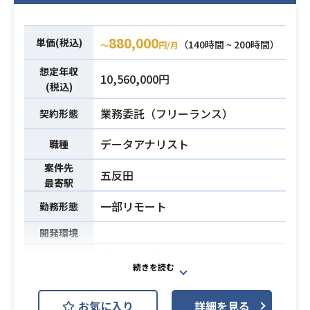
・スプレッドシート、LookerStudio
等によるダッシュボード構築能力
・基礎的な統計的知識と運用能力
880,000
単価(税込)
（140時間 ~ 200時間）
〜
円/月
想定年収
10,560,000円
(税込)
業務委託（フリーランス）
契約形態
データアナリスト
職種
案件先
五反田
最寄駅
一部リモート
勤務形態
開発環境
【業務内容】
小売流通業界の大手企業が自社開発
するEC管理システムのプロダクトグ
お気に入り
詳細を見る