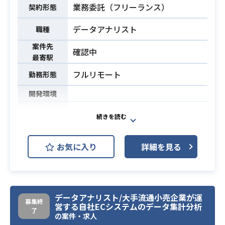
い方
業務委託（フリーランス）
契約形態
す。
・長期でのご参画ができる方
データアナリスト
職種
・プロダクトの体験を意識しながら
・データアナリストとしての実務経
開発を進めて行ける方
験
案件先
確認中
・toCサービスに関わりたい方
最寄駅
・Python, SQLによるデータ加工・
・高いレベル感の中でプロダクトの
可視化スキル
フルリモート
勤務形態
成長を感じながら開発したい方
・BIツールを用いたダッシュボード
詳細の情報については面談の際にお
開発環境
構築経験
必須スキル
話しさせていただきます！
・仮説設定およびA/Bテストの実施経
大手日用品メーカーでの横断データ
験
活用マネジメントをお願いします。
・デーアアナリストとしての経験5年
業務内容
・3年程度継続して対応されている案
詳しい業務詳細はご面談にてお話を
以上（シニアレベル）
お気に入り
詳細を見る
件が直近3案件以内にあり、基本的に
させていただきます。
・事業やプロダクトをグロースさせ
は1年以上継続して案件を継続されて
るための仮説化、分析経験
・BigQuery+Lookerの経験1年以上
いる方
必須スキル
・月間アクティブユーザー数が最低
でも数百万以上、もしくはそれに近
必須スキル
データアナリスト/大手流通小売企業が運
募集終
い規模での経験
営する自社ECシステムのデータ集計分析
了
・SQL運用能力
の案件・求人