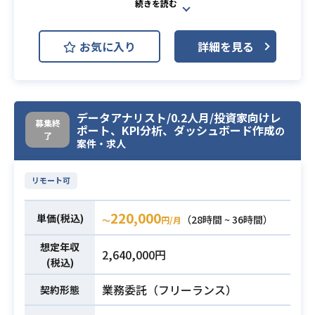
AWS (Amazon Web Services)
・データマート設計・BIツール連携
必須スキル
AWS EC2 (Amazon EC2)
開発環境
の経験（Sigma、Tableau、Looker
お気に入り
詳細を見る
等）
AWS RDS (Amazon RDS)
・分析要件のヒアリングと非技術者
GCP (Google Cloud Platform)
への説明・可視化アウトプット経験
日本最大級のヘアーサロン検索・予
データアナリスト/0.2人月/投資家向けレ
募集終
ポート、KPI分析、ダッシュボード作成
約サイトにおけるデータ分析業務で
の
了
案件・求人
す。
全国のヘアーサロンの予約情報を基
にした再利用者傾向の分析や、
リモート可
掲載内容の違いによる集客影響の分
220,000
析、データ・レポート作成などをご
単価(税込)
（28時間 ~ 36時間）
〜
円/月
担当いただきます。
想定年収
AI活用による業務改善や分析効率化
2,640,000円
(税込)
も進めており、エンドユーザーと連
携しながら対応を行っていただきま
業務委託（フリーランス）
契約形態
す。