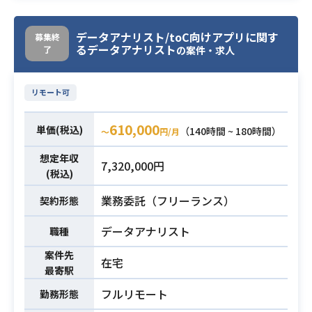
ビッグデータを活用した分析業務全
般、定量分析に基づいたサービスや
データアナリスト/toC向けアプリに関す
募集終
営業、マーケティングの課題特定や
るデータアナリスト
了
の案件・求人
改善策を提案し、
データを通じてサービスをさらにグ
ロースしていくにあたり、サービス
リモート可
の成長を一緒に推進していただける
ような方を探しております。
610,000
単価(税込)
（140時間 ~ 180時間）
〜
円/月
0→1、1→10の開発において上流か
想定年収
ら下流まで幅広くご支援いただける
7,320,000円
(税込)
方がマッチいたします。
【お願いしたいこと】
業務委託（フリーランス）
契約形態
・課題解決
データアナリスト
┗課題を抽象的な段階から掘り下
職種
げ、データに基づいた解決策を導き
案件先
在宅
出します。
最寄駅
・データ分析の設計
フルリモート
勤務形態
・指標の運用