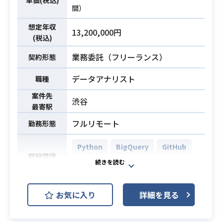
間）
・Databricks、Redshift、BigQuery
での大量データのハンドリング経験
必須スキル
想定年収
13,200,000円
・Web システムに関する基本的な理
(税込)
解と業務開発経験
業務委託（フリーランス）
契約形態
データアナリスト
職種
案件先
渋谷
最寄駅
フルリモート
勤務形態
Python
BigQuery
GitHub
開発環境
Slack
Tableau
500万DL越えの大人気お買い物アプ
お気に入り
詳細を見る
リにおけるデータアナリストを募集
いたします！