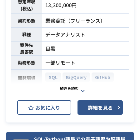
プログラム作成
想定年収
13,200,000円
・データベースや他システムとの連
(税込)
携
業務委託（フリーランス）
契約形態
・データ分析、対策レポートの作
成、統計用実績データの二次加工及
データアナリスト
職種
び分析資料の作成
案件先
・基本設計書～詳細設計書等の作成
目黒
最寄駅
・SQLを使用してのデータ抽出、他
一部リモート
勤務形態
言語でのバッチ開発、テーブル作成
等データベース関連作業
SQL
BigQuery
GitHub
開発環境
・エンジニアとしての業務経験（5年
以上）
印刷EC事業における意思決定を支援
必須スキル
・Excel / VBAによる設計/開発経験者
いただけるデータアナリストを募集
お気に入り
詳細を見る
・SQLによる開発経験者
しております。
具体的な業務は下記を想定しており
業務内容
ます。
・各種KPI集計
SQL/Python/薬局での電子薬歴や服薬指
・ABテストのための対象ユーザーの