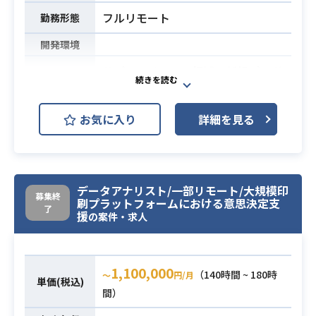
験
フルリモート
勤務形態
・Python, SQLによるデータ加工、
開発環境
データ可視化スキル
必須スキル
・システム開発経験をお持ちの方
サプライチェーン領域の新規プロダ
・PLやPMのマネジメント経験をお
クトより取得されたデータを製薬会
持ちの方
社や調剤薬局へ提供するための分析
お気に入り
詳細を見る
業務となります。
今後、プロダクトの大幅なグロース
を見据え、テックタッチアプローチ
によるプロジェクト推進するため
データアナリスト/一部リモート/大規模印
に、
募集終
刷プラットフォームにおける意思決定支
了
データ分析・加工等するためのDB部
援
の案件・求人
分の構築業務・VBAをなどを活用し
たデータ活用業務を行っていただき
ます。
1,100,000
業務内容
（140時間 ~ 180時
〜
円/月
単価(税込)
具体的には
間）
・Excel VBAまたはGASでのツール、