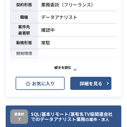
業務委託（フリーランス）
契約形態
析
・プロダクトの利用状況や顧客フィ
データアナリスト
職種
ードバックなど、開発の意思決定に
案件先
繋がる各種データを収集・分析
確認中
最寄駅
・プロダクトマネージャーや企画担
当者と連携し、データに基づいた機
常駐
勤務形態
能改善や新機能開発の提案を支援
開発環境
・Four Keys / SPACEといった開発
【業務内容】
生産性指標の運用経験
大手証券会社にてビジネス視点での
・SQLを用いたデータ抽出、集計、
分析実務、レポーティング実務をご
業務内容
お気に入り
分析の実務経験
詳細を見る
担当いただきます。
・BIツール（Tableau, Looker Studi
（詳細は面談時にお話しいたしま
必須スキル
o, Power BIなど）を用いたダッシュ
す。）
ボードの構築・運用経験
・データに基づきビジネス上の課題
・マーケティング施策の効果検証設
SQL/基本リモート/某有名TV局関連会社
募集終
を発見し、改善提案や意思決定支援
計経験（KPI設計、A/Bテスト、コン
でのデータアナリスト業務
了
の案件・求人
を行った経験
バージョン率分析など）2年以上