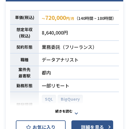
・データ分析実務経験2年以上（仮説
設計〜検証までの一連の分析プロセ
720,000
単価(税込)
（140時間 ~ 180時間）
〜
円/月
ス）
・Jupyter Notebookを用いた分析
想定年収
8,640,000円
経験
必須スキル
(税込)
・pandas、numpyによるデータ処理
業務委託（フリーランス）
契約形態
（整形・前処理・クレンジング）実
務経験
データアナリスト
職種
・matplotlib、seabornなどを用い
案件先
た簡易可視化経験
都内
最寄駅
・複数データソース（CSV, DB, API
等）の統合・加工経験
一部リモート
勤務形態
SQL
BigQuery
開発環境
GCP (Google Cloud Platform)
・TV視聴ログなどを用いたデータの
お気に入り
詳細を見る