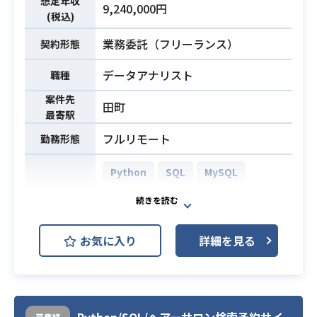
想定年収
9,240,000円
など
(税込)
・事業会社またはコンサルティング
業務委託（フリーランス）
契約形態
会社における、SQL・Python・R等
データアナリスト
職種
を用いたデータ分析の実務経験（目
安3年以上）
案件先
田町
・課題抽出から分析設計・実施・報
最寄駅
告までの一連を、自ら主導して遂行
フルリモート
勤務形態
した経験
必須スキル
・事業担当者と対話しながら分析要
Python
SQL
MySQL
件を定義し、分析結果を意思決定に
AWS (Amazon Web Services)
接続した経験
開発環境
・分析の前提・示唆・限界を構造的
GCP (Google Cloud Platform)
に整理し、自ら相談・報告できるコ
お気に入り
詳細を見る
GitHub
Slack
Terraform
ミュニケーション能力
ライブ配信事業における、データ分
析業務に携わっていただきます。
募集終