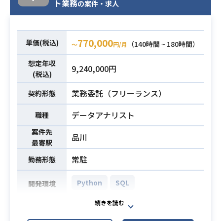
ト業務
の案件・求人
┗SQLを用いたデータ抽出・加工
┗パフォーマンス最適化（パーティ
ショニング・クラスタリング）
770,000
単価(税込)
（140時間 ~ 180時間）
〜
円/月
┗コスト最適化（処理データ量の最
適化）
想定年収
9,240,000円
┗スケジュールクエリの活用
(税込)
・Looker Studio／Tablau等BIツー
業務委託（フリーランス）
契約形態
ルの使用経験
必須スキル
┗ダッシュボードの作成および最適
データアナリスト
職種
化のご経験
案件先
┗データ可視化のベストプラクティ
品川
最寄駅
ス
┗フィルタやパラメータの活用経験
常駐
勤務形態
・データ分析・CRM
┗顧客データのセグメンテーション
Python
SQL
開発環境
┗KPI設計とレポーティング
┗施策効果測定の経験
日本外食業界の最大手企業ににて、
さらなる成長を支えるデータアナリ