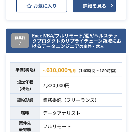
お気に入り
詳細を見る
ストをお任せいたします。
DX戦略に基づく労働生産性の改善や
データに基づく改善を目指したプロ
ジェクトを担っていただき、
ExcelVBA/フルリモート/週5/ヘルステッ
下記業務をお任せする予定でござい
募集終
クプロダクトのサプライチェーン領域にお
ます。
了
けるデータエンジニア
の案件・求人
・実際に自ら業務データにアクセス
業務内容
し仮説検証を行い、DXプロジェクト
の企画・推進を行う。
610,000
単価(税込)
（140時間 ~ 180時間）
〜
円/月
・実際のプロジェクトを担当するこ
とでビジネス理解を深める。
想定年収
7,320,000円
・扱うデータや専門性により、外部
(税込)
や社内有識者と課題や解決策につい
業務委託（フリーランス）
契約形態
て検討しプロジェクト推進を行う。
・部署内外の若手データサイエンテ
データアナリスト
職種
ィスト候補への教育及び支援。
案件先
フルリモート
最寄駅
・データアナリストとしての実務経