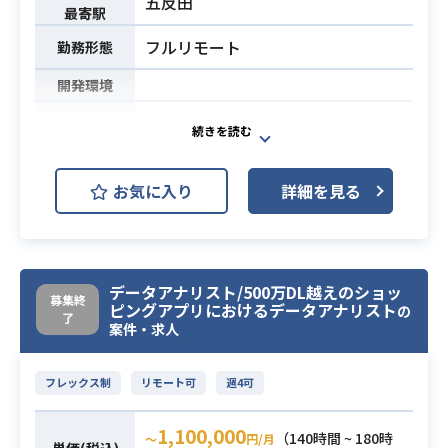
五反田
最寄駅
もリソースを優先的に割り振ってい
フルリモート
ます。
勤務形態
【選考フロー】
開発環境
書類選考→代表面談→現場面談→採
クライアント（HR系）のデータ事業
用
部にてデータ抽出業務を担当いただ
・データアナリストとしての実務経
きます。
お気に入り
詳細を見る
験
主に戦略・方針策定のための実態の
・Python, SQLによるデータ加工、
把握に向けたデータ抽出を担当しま
データ可視化スキル
す。
業務内容
・BIツールによるダッシュボード構
クエリの「読み・書き」ができるだ
データアナリスト/500万DL越えのショッ
築経験
必須スキル
けでなく、ドメインへの深いキャッ
募集終
ピングアプリにおけるデータアナリスト
の
・モバイルアプリデータ解析経験
了
チアップ及び、依頼者側がどのよう
案件・求人
・直近でなくとも2~3年以上の参画現
な用件でデータ抽出したいのかを汲
場がある方（作って終わりではな
み取って使仕様検討・データ抽出が
フレックス制
リモート可
週4可
く、継続して改善していける方を重
できる方を求めています。
視しているため）
1,100,000
（140時間 ~ 180時
〜
円/月
・SQLを用いたデータ抽出経験
単価(税込)