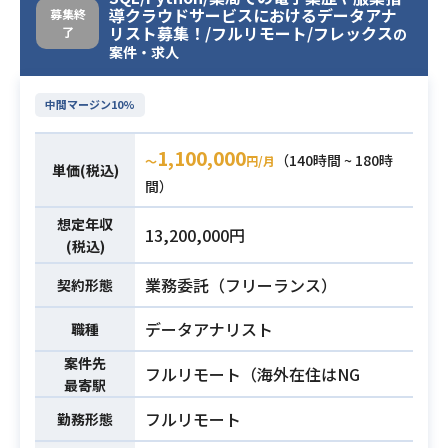
導クラウドサービスにおけるデータアナ
募集終
データ作成や実験結果の可視
リスト募集！/フルリモート/フレックス
了
の
案件・求人
・標準SQLでのBigQueryデータ操作
経験（分析関数が使いこなせるレベ
中間マージン10%
ル）
・Eコマースの分析・インサイトレポ
必須スキル
1,100,000
（140時間 ~ 180時
〜
円/月
ート経験（顧客、売上、ファネル、
単価(税込)
間）
広告効果、ABテストなど）
・Github利用経験
想定年収
13,200,000円
(税込)
業務委託（フリーランス）
契約形態
データアナリスト
職種
案件先
フルリモート（海外在住はNG
最寄駅
フルリモート
勤務形態