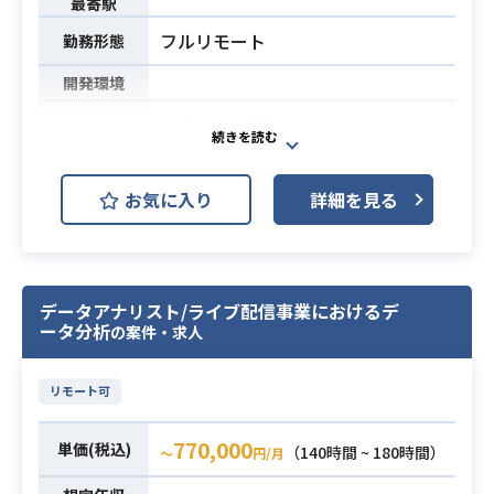
・MAツールの導入経験または知見
最寄駅
フルリモート
勤務形態
開発環境
■具体的な業務内容
- 事業担当者との対話を通じた課題抽
出・仮説構築
お気に入り
詳細を見る
- 分析設計から実施、資料作成、報告
までの一連の遂行
- データを起点とした施策立案、およ
び施策の効果検証
データアナリスト/ライブ配信事業におけるデ
- KPIの設計・モニタリング、事業運
業務内容
ータ分析
の案件・求人
営に必要なデータの抽出・取りまと
め
リモート可
- 分析結果に基づく業務生産性向上の
支援
770,000
単価(税込)
（140時間 ~ 180時間）
- ダッシュボードの設計・構築・運用
〜
円/月
サポート