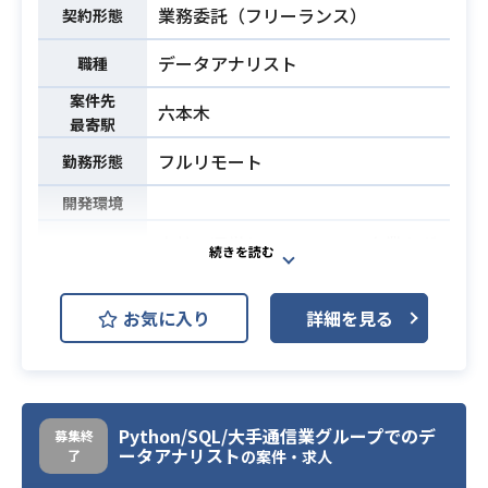
じた課題理解・改善ソリューション
業務委託（フリーランス）
契約形態
の実施
・ディメンショナルモデリングを活
データアナリスト
職種
用したデータモデル設計・データパ
案件先
イプラインの改善
六本木
最寄駅
・Airflow DAG,dbtなどによるSnowf
フルリモート
勤務形態
lake上でのデータパイプライン構
築・実装
開発環境
・データパイプラインの運用監視・
自社で運営しているMVNO事業をグ
障害対応などの運用
ロースさせるべく、
・技術的な提案・検証（メタデータ
意思決定をサポートいただけるデー
管理、データ品質管理など）
お気に入り
詳細を見る
タアナリストの方をお探ししており
・ディメンショナルモデリング（Di
ます。
mensional Modeling）の実務経験
具体的な業務内容は下記です。
・Snowflake, SnowSQLを用いたデ
・MVNOの定量分析に基づく課題の
ータ変換の実務経験
特定、サービス改善策・営業施策・
Python/SQL/大手通信業グループでのデ
募集終
ータアナリスト
了
・Apache Airflowやdbtなど用いたワ
の案件・求人
マーケティング施策等の提案
ークフロー構築の実務経験