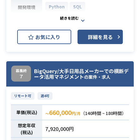
┗目標となるKGIやKPIを設定し、可
Python
SQL
開発環境
視化と運用を行います。
・分析実務
toC向けアプリに関するデータ分析や
業務内容
┗データの抽出、加工、集計、分析
データ基盤の構築を担当いただきま
といった一連の作業を行います。
お気に入り
詳細を見る
す。
・関係者との連携
アプリ改善施策の精度向上に向け
・施策立案の支援
て、ユーザーの行動ログなどをもと
・レポート作成と活用促進
に定量的なサポートを行います。
状況に応じて以下の業務もお任せい
具体的には、ユーザーのドロップ率
BigQuery/大手日用品メーカーでの横断デ
募集終
たします！
ータ活用マネジメント
了
や利用頻度の高い機能の分析などを
の案件・求人
・経営課題への貢献
行い、サービス全体の状況を可視化
業務内容
・提案と実行
していきます。
リモート可
週4可
┗事業責任者に対し、データ活用に
また、チーム全体で同じデータを確
関する施策を提案・実行
認できるよう、ダッシュボードの構
660,000
・データ活用のための社内教育
単価(税込)
（140時間 ~ 180時間）
〜
円/月
築もお任せします。
・データ基盤の構築・改善
プロダクトに関わる全員がサービス
想定年収
【こんな方におすすめ】
7,920,000円
の現状を把握するためのデータ基盤
(税込)
・少数精鋭でモダンな技術に触れた
整備が重要なミッションとなりま