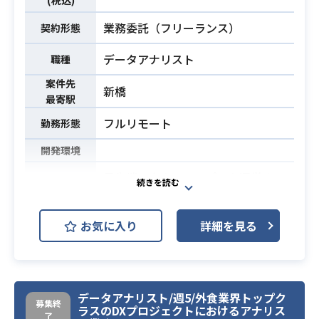
・オフィスツールの基本操作
業務委託（フリーランス）
・コミュニケーション能力
契約形態
データアナリスト
職種
案件先
新橋
最寄駅
フルリモート
勤務形態
開発環境
最先端のタクシーアプリを運営する
企業にてデータ分析・可視化の業務
をお任せします。
お気に入り
詳細を見る
コスト最適化やダッシュボートの作
業務内容
成、顧客データのセグメンテーショ
ンやKPI設計とレポーティング等をお
任せする想定です。
データアナリスト/週5/外食業界トップク
募集終
ラスのDXプロジェクトにおけるアナリス
・BigQueryの使用経験
了