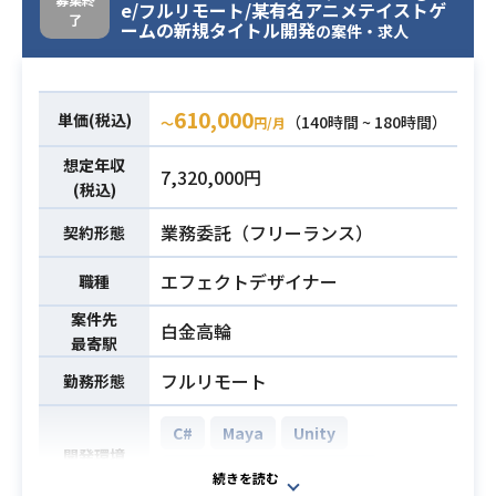
e/フルリモート/某有名アニメテイストゲ
了
ームの新規タイトル開発
の案件・求人
610,000
単価(税込)
（140時間 ~ 180時間）
〜
円/月
想定年収
7,320,000円
(税込)
業務委託（フリーランス）
契約形態
エフェクトデザイナー
職種
案件先
白金高輪
最寄駅
フルリモート
勤務形態
C#
Maya
Unity
開発環境
Unreal Engine
Zbrush