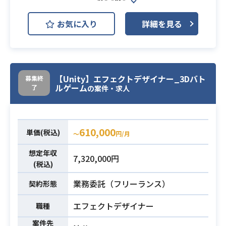
マートフォンタイトルのバトル用ス
キルエフェクトや、
お気に入り
詳細を見る
マップの環境エフェクトなどの作成
をご担当いただきます。
また、他エフェクトデザイナーのク
オリティチェック・指導などのご経
験があると望ましいです。
【Unity】エフェクトデザイナー_3Dバト
募集終
ルゲーム
了
の案件・求人
バトルやマップの魅力を引き立た
せ、ゲーム全体の雰囲気を華やかに
するお仕事です。
業務内容
開発中タイトルですので、高スペッ
610,000
単価(税込)
〜
円/月
ク端末向けのリッチな表現に挑戦し
て頂けます。
想定年収
7,320,000円
(税込)
【業務内容】
Spark gear を用いた3Dエフェクト制
業務委託（フリーランス）
契約形態
作
【スキルレベル】
エフェクトデザイナー
職種
リーダークラス
案件先