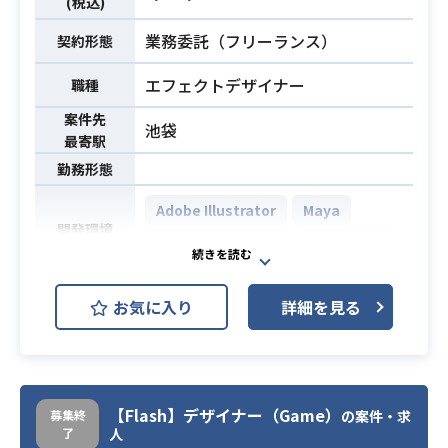
(税込)
業務委託（フリーランス）
契約形態
エフェクトデザイナー
職種
案件先
池袋
最寄駅
勤務形態
Adobe Illustrator
Maya
開発環境
Adobe Photoshop
SoftImage
AE（After Effects）を用いたオペレ
お気に入り
詳細を見る
ーション業務です。
映像、音声、テロップなどをオーサ
リングするだけではなく、エフェク
ト制作の技能が必須です。またゲー
【Flash】デザイナー（Game）
募集終
の案件・求
ムや遊技機はデータフォルダの構成
了
人
等が詳細に決められていることもあ
業務内容