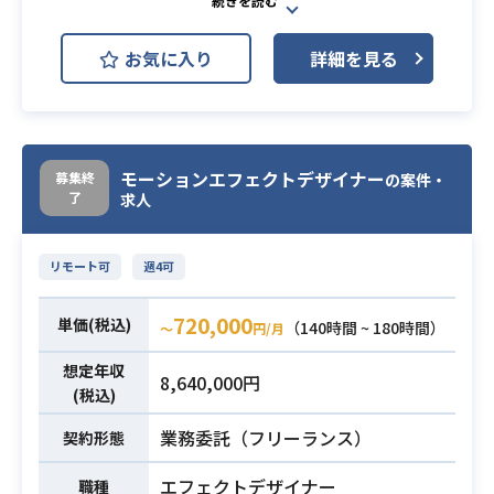
・ワークフロー構築の経験
大手有名ゲーム企業にて、開発・運
・3Dエフェクトやカットシーン等の
用されているタイトルの
業務内容
お気に入り
制作物品質管理
詳細を見る
ゲーム開発における、リグ制作を行
なっていただきます。
・Maya、3ds Max、Softimageなど
を使用したリグ制作の実務経験
モーションエフェクトデザイナー
募集終
の案件・
必須スキル
・Pythonなどを使用したスクリプト
了
求人
作成の実務経験
リモート可
週4可
720,000
単価(税込)
（140時間 ~ 180時間）
〜
円/月
想定年収
8,640,000円
(税込)
業務委託（フリーランス）
契約形態
エフェクトデザイナー
職種