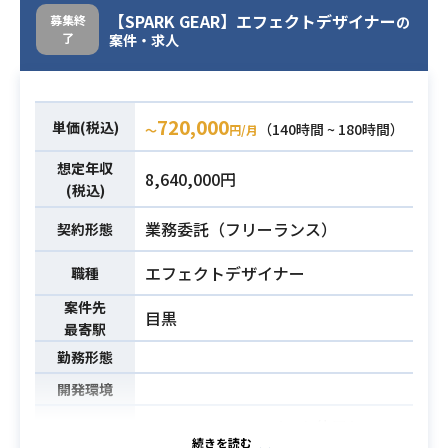
より詳しい内容につきましては面談
【SPARK GEAR】エフェクトデザイナー
募集終
の
了
時にお話させていただきます。
案件・求人
・Unityを用いたエフェクトの作成経
験
必須スキル
720,000
単価(税込)
（140時間 ~ 180時間）
〜
円/月
・3Dアクションゲームに携わった経
験
想定年収
8,640,000円
(税込)
業務委託（フリーランス）
契約形態
エフェクトデザイナー
職種
案件先
目黒
最寄駅
勤務形態
開発環境
SPARK GEAR、Unityを使用して、ス