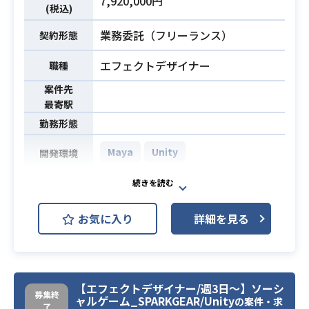
7,920,000円
(税込)
・Unityのパーティクルシステムを用
業務委託（フリーランス）
契約形態
いた、3Dエフェクトの実務経験
・Maya,Photoshop,Unityパーティ
エフェクトデザイナー
職種
必須スキル
クルシステムの使用実務経験
案件先
・デザイン業界における3年以上の実
最寄駅
務経験
勤務形態
Maya
Unity
開発環境
大規模タイトルのゲームエフェクト
デザイナーとして携わって頂きま
お気に入り
詳細を見る
す。
業務内容
【業務内容】
・3Dゲーム開発で、のアニメ的なエ
フェクトを制作する
【エフェクトデザイナー/週3日～】ソーシ
募集終
ャルゲーム_SPARKGEAR/Unity
の案件・求
・Unity上での描画パフォーマンスを
了