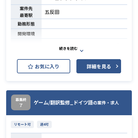
案件先
五反田
最寄駅
勤務形態
開発環境
2Dキャラクターモーションの作成、
エフェクトの作成を行って頂く業務
業務内容
となります。
お気に入り
詳細を見る
・SpineやSpriteStudio等のソフトを
用いたモーション制作業務経験
・エフェクト制作業務経験（使用ソ
必須スキル
フトは問いません）
募集終
ゲーム/翻訳監修_ドイツ語
の案件・求人
・クライアントのミッションへの共
了
感力
リモート可
週4可