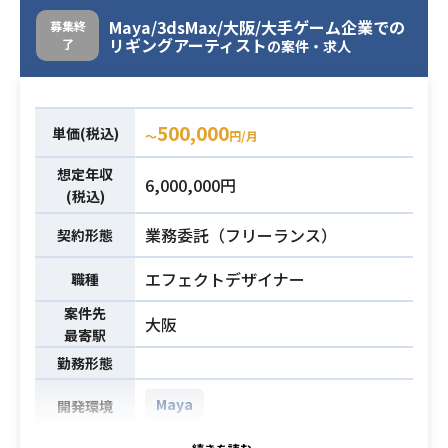
のツールでのゲームエフェクト制作
Maya/3dsMax/大阪/大手ゲーム企業での
募集終
- バトル時の打撃エフェクトやUIの発
リギングアーティスト
了
の案件・求人
光等（関連する画像素材の制作含
む）
・グラフィック品質の追求
業務内容
500,000
・品質や効率を高める為のミドルウ
単価(税込)
〜
円/月
ェア等の導入検証
想定年収
・効率的なワークフローを実証
6,000,000円
(税込)
・モバイル端末への実装に沿った最
適化や実装に必要な各種セッティン
業務委託（フリーランス）
契約形態
グ
エフェクトデザイナー
職種
・ゲーム内に登場するカットシーン
演出やガチャ演出等の構成と制作
案件先
大阪
最寄駅
・AfterEffects/Unity/SparkGear等
勤務形態
のツールでのゲームエフェクト制作
経験3年以上
Maya
開発環境
・ゲーム開発の実務経験
必須スキル