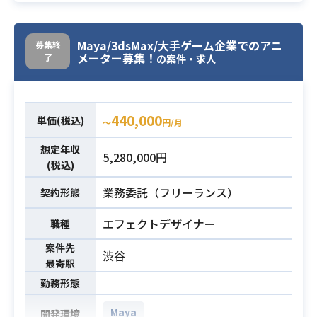
【業務内容】
業務内容
UE4でのエフェクト作成業務でござ
います。
Maya/3dsMax/大手ゲーム企業でのアニ
募集終
メーター募集！
了
※デザインツールは「Niagara」を使
の案件・求人
用します。
・Unreal Engine4でのエフェクト作
必須スキル
440,000
単価(税込)
〜
円/月
成経験
想定年収
5,280,000円
(税込)
業務委託（フリーランス）
契約形態
エフェクトデザイナー
職種
案件先
渋谷
最寄駅
勤務形態
Maya
開発環境