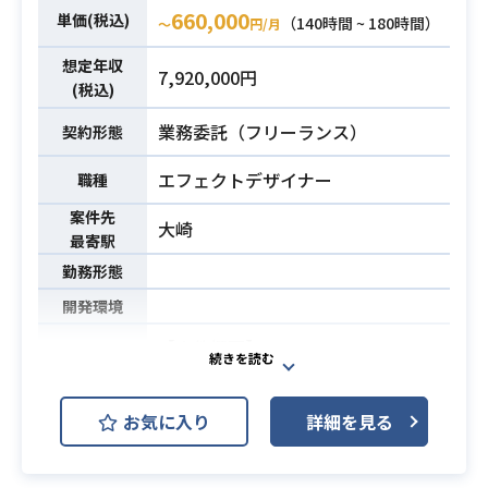
・外注FB対応
660,000
単価(税込)
（140時間 ~ 180時間）
〜
円/月
・UE4カスケード経験1年以上
想定年収
7,920,000円
・モバイルゲームエフェクト制作経
必須スキル
(税込)
験3年以上
業務委託（フリーランス）
契約形態
エフェクトデザイナー
職種
案件先
大崎
最寄駅
勤務形態
開発環境
【案件概要】
2D/3Dエフェクト制作をご担当いた
だきます。
業務内容
お気に入り
詳細を見る
詳細については面談時にお話いたし
ます。