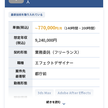
人
考慮した上でエフェクトを制作でき
る
最新技術を取り入れている
・MAYAでエフェクト用モデルを自作
できる
770,000
単価(税込)
・アニメや設定画の再現が得意
（140時間 ~ 200時間）
〜
円/月
必須スキル
・ハイクオリティなフェイシャルア
想定年収
9,240,000円
ニメーションの経験がある
(税込)
・カットシーン全体の絵コンテを切
業務委託（フリーランス）
れる
契約形態
・ゲームでアニメテイストのエフェ
エフェクトデザイナー
職種
クトを作れる、その経験がある
案件先
都庁前
最寄駅
勤務形態
3ds Max
Adobe After Effects
開発環境
Maya
Unity