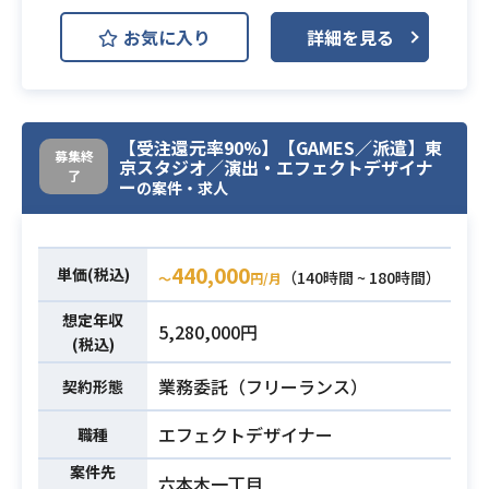
新規タイトルにて、キャラクターの
お気に入り
詳細を見る
スキル・必殺技エフェクトの制作を
お願いします。
＜具体的には＞
・SPARKGEARを使用し、エフェク
業務内容
【受注還元率90%】【GAMES／派遣】東
募集終
トを作成します。
京スタジオ／演出・エフェクトデザイナ
了
ー
・ゲームの仕様・スキルの発注内容
の案件・求人
に合わせたエフェクトを考えていた
だきます。
440,000
単価(税込)
（140時間 ~ 180時間）
〜
円/月
・ゲーム業界でのエフェクト制作の
経験
想定年収
5,280,000円
(税込)
・PhotoShopの使用経験（1年以
必須スキル
上）
業務委託（フリーランス）
契約形態
・Unityの使用経験（1年以上）
エフェクトデザイナー
職種
案件先
六本木一丁目