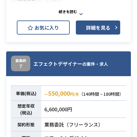
大手有名ゲーム企業にて、開発・運
用されているタイトルの
お気に入り
詳細を見る
ゲーム開発における、インゲーム及
業務内容
びカットシーンでのアニメーション
制作を行なっていただきます。
・Maya、3ds Max、Softimage、M
募集終
エフェクトデザイナー
の案件・求人
otionBuilderなどを使用したアニメ
了
ーション制作の実務経験
必須スキル
・手付けアニメーション制作の実務
経験
550,000
単価(税込)
（140時間 ~ 180時間）
〜
円/月
想定年収
6,600,000円
(税込)
業務委託（フリーランス）
契約形態