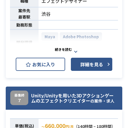
エフェクトデザイナー
職種
案件先
渋谷
最寄駅
勤務形態
Maya
Adobe Photoshop
開発環境
Unity
・ゲーム中に使用するバトル中や演
お気に入り
詳細を見る
出時のエフェクト制作
・キャラクターのスキルや必殺技の
エフェクト制作
業務内容
プロ用のツールを使用して最先端の
Unity/Unityを用いた3Dアクションゲー
募集終
エフェクト制作に携わることができ
ムのエフェクトクリエイター
了
の案件・求人
ます。
・3Dエフェクトの制作実務経験
※ポートフォリオ1点以上(作成した
660,000
単価(税込)
（140時間 ~ 180時間）
〜
円/月
必須スキル