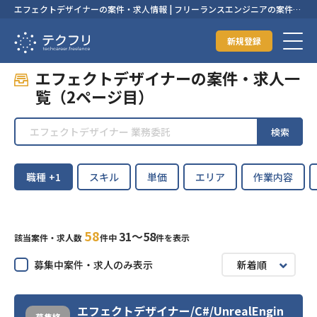
エフェクトデザイナーの案件・求人情報 | フリーランスエンジニアの案件・
求人なら【テクフリ】
新規登録
エフェクトデザイナーの案件・求人一
覧（2ページ目）
検索
職種
+1
スキル
単価
エリア
作業内容
58
31〜58
該当案件・求人数
件中
件を表示
募集中案件・求人のみ表示
新着順
エフェクトデザイナー/C#/UnrealEngin
募集終