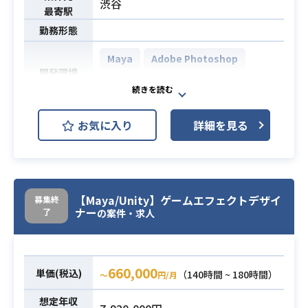
渋谷
（自ら手を動かしながら、ジュニア/
最寄駅
ミドルのメンバーを率いて作業工
勤務形態
程・作業量の調整ができる）
Maya
Adobe Photoshop
①SPARK GEARを用いたエフェクト
開発環境
Unity
作成経験3年以上
➁Unityを使用したゲームの開発経験
必須スキル
3Dバトル系ゲームの制作において、
3年以上
お気に入り
詳細を見る
バトルエフェクトを中心にその他演
③他メンバーのクオリティ監修がで
出用エフェクトの作成、
きる
演出のアイディアや方針を企画とす
り合わせ、決定など作業者よりもリ
【Maya/Unity】ゲームエフェクトデザイ
募集終
ーダーシップをとって
ナー
業務内容
了
の案件・求人
業務をおしすすめていける方を求め
ています。テイストに関してトゥー
ン調に寄っています。
660,000
※成人向けタイトルとなりますの
単価(税込)
（140時間 ~ 180時間）
〜
円/月
で、ご応募の際には、事前にご認識
想定年収
頂けますと幸いです。