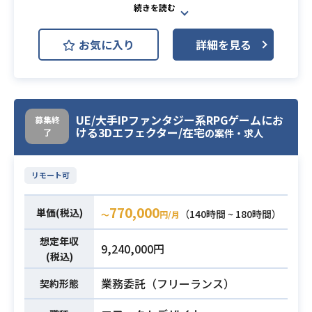
・2Dキャラクターのモーション作成
業務内容
・2Dエフェクトの作成
お気に入り
詳細を見る
・ゲーム内演出の作成/提案等
・タイムラインツールを用いたアニ
メーション制作経験
・下記いずれかのアニメーション実
UE/大手IPファンタジー系RPGゲームにお
募集終
務経験
ける3Dエフェクター/在宅
必須スキル
了
の案件・求人
（キャラクターのパーツアニメーシ
ョン、UIアニメーション、エフェク
リモート可
ト）
770,000
単価(税込)
（140時間 ~ 180時間）
〜
円/月
想定年収
9,240,000円
(税込)
業務委託（フリーランス）
契約形態