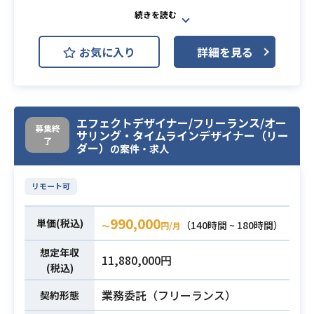
アクションホラーアドベンチャーの
ゲームを制作していただくエフェク
お気に入り
詳細を見る
トデザイナーを募集中です。PS4世代
業務内容
以降のゲームタイトルでのエフェク
ト制作経験のある方のエントリーお
待ちしております。
エフェクトデザイナー/フリーランス/オー
募集終
サリング・タイムラインデザイナー（リー
・ゲーム業界経験者、一般的な中堅
了
ダー）
の案件・求人
以上が望ましい。※いずれかのパー
トリーダーを経験されてる方だと尚
リモート可
有難いです
・PBRの基礎知識及び、UE4を使用
必須スキル
990,000
単価(税込)
してのリアルタイムコンテンツ業務
（140時間 ~ 180時間）
〜
円/月
経験
想定年収
11,880,000円
・PS4世代以降のゲームタイトルで
(税込)
のエフェクトデザイン制作経験
業務委託（フリーランス）
契約形態