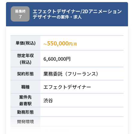
修正
業務内容
・少量の翻訳、翻訳修正、ネイティ
エフェクトデザイナー/2Dアニメーション
募集終
デザイナー
了
の案件・求人
ブチェック
※上記は主に別の翻訳担当が行い
ますが、補助的に担当いただく場合
があります
550,000
単価(税込)
〜
円/月
・必要言語について
ドイツ語担当者：1名
想定年収
6,600,000円
(税込)
・ドイツ語：ネイティブレベルの方
業務委託（フリーランス）
契約形態
・ワンダープラネットのミッション
への共感
エフェクトデザイナー
職種
・客観的な目線を持ち論理的思考力
必須スキル
案件先
のある方
渋谷
最寄駅
・誰にも負けない程ゲームが大好き
勤務形態
な方
開発環境
【案件詳細】