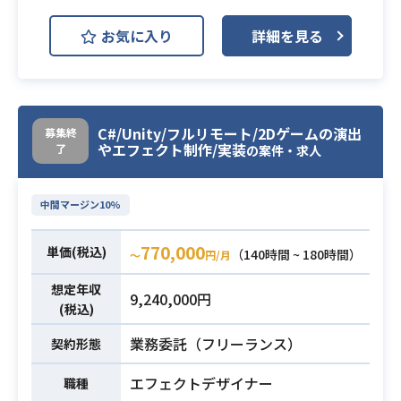
コンシューマーの開発案件となりま
お気に入り
詳細を見る
す。
某有名タイトルであるセルルック・
アニメテイストゲームの新作タイト
ル開発に携わっていただきます。
C#/Unity/フルリモート/2Dゲームの演出
募集終
8月にかけて本格的な開発がスタート
やエフェクト制作/実装
了
の案件・求人
するため、アートディレクターと背
景・キャラモデラーを中心に5ポジシ
ョンでの募集をしております。
中間マージン10%
適正を見て、他の案件へのアサイン
が発生する場合もございます。
770,000
業務内容
単価(税込)
（140時間 ~ 180時間）
〜
円/月
本案件はエフェクトデザイナーの募
想定年収
集となります。
9,240,000円
(税込)
【エフェクトデザイナーの業務内
容】
業務委託（フリーランス）
契約形態
・環境効果、等々のエフェクト全般
エフェクトデザイナー
制作、他関連業務
職種