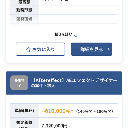
最寄駅
勤務形態
開発環境
Unity（Shuriken）を使用しての演
出、エフェクト、キャラクターアニ
メーションなどの作成
業務内容
お気に入り
詳細を見る
【チームメンバー構成】
UIデザイナー4人
イラストレーター2人
・アダルトコンテンツに抵抗の無い
【Aftereffect】AEエフェクトデザイナー
募集終
方
了
の案件・求人
・Unity経験2年以上（基本的な事が
理解できている方）
必須スキル
・Shurikenを使用してのエフェクト
610,000
単価(税込)
（140時間 ~ 180時間）
〜
円/月
制作経験
・Unityでタイムラインを使いアニメ
想定年収
7,320,000円
ーションを作成できる方