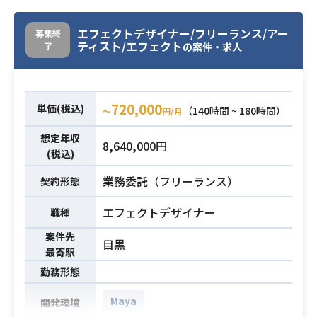
・Unity（shuriken）でのゲームエフ
必須スキル
ェクトの制作経験 (2年以上）
エフェクトデザイナー/フリーランス/アー
募集終
ティスト/エフェクト
了
の案件・求人
720,000
単価(税込)
（140時間 ~ 180時間）
〜
円/月
想定年収
8,640,000円
(税込)
業務委託（フリーランス）
契約形態
エフェクトデザイナー
職種
案件先
目黒
最寄駅
勤務形態
Maya
開発環境