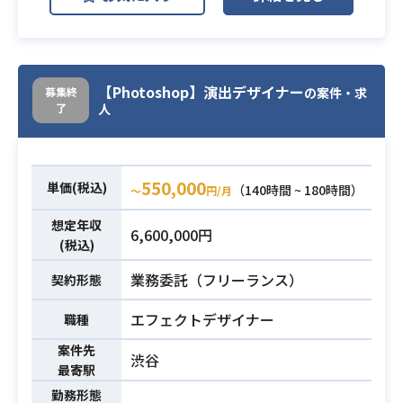
・Flashでのアニメーション制作
※比較的長尺のエフェクト演出とな
ります。
必須スキル
※業界問わずFlash経験者（SP対
【Photoshop】演出デザイナー
募集終
の案件・求
応）
了
人
550,000
単価(税込)
（140時間 ~ 180時間）
〜
円/月
想定年収
6,600,000円
(税込)
業務委託（フリーランス）
契約形態
エフェクトデザイナー
職種
案件先
渋谷
最寄駅
勤務形態