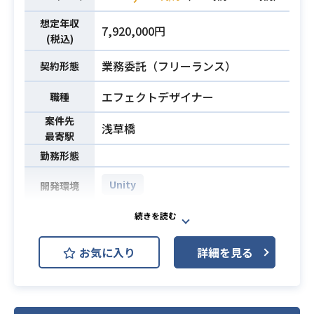
エフェクトの動画等)
想定年収
・ゲーム業界での就業経験1年以上
7,920,000円
(税込)
業務委託（フリーランス）
契約形態
エフェクトデザイナー
職種
案件先
浅草橋
最寄駅
勤務形態
Unity
開発環境
【案件概要】
現在、開発中の3Dアクションゲーム
お気に入り
詳細を見る
にエフェクトデザイナーとして携わ
っていただきます。
業務内容
ツールとしてはUnityを用いて作成い
ただきます。