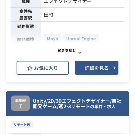
エフェクトデザイナー
職種
案件先
田町
最寄駅
勤務形態
Maya
Unreal Engine
開発環境
某大手IPのファンタジー系RPGゲー
ムにおいてUnreal Engine4によるモ
お気に入り
詳細を見る
バイル向け新作タイトルで運営アセ
ット制作をいただきます。
【具体的な業務内容】
・3Dエフェクトの作成（イベント用
業務内容
エフェクトや必殺技エフェクトな
Unity/2D/3Dエフェクトデザイナー/自社
募集終
開発ゲーム/週2-3リモート
了
ど）
の案件・求人
・エフェクト軽量化対応
・UE4実装
リモート可
・外部発注資料作成