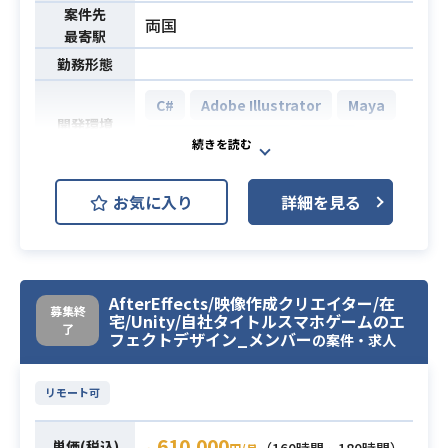
・演出考案、案出し
案件先
両国
・関係各所との調整業務
最寄駅
・ツール/エンジン
勤務形態
UE or Unity 他/maya/AE 等
C#
Adobe Illustrator
Maya
・コンシューマー開発の経験
開発環境
Adobe Photoshop
Unity
・UE4/UE5等の、ゲームエンジン使
必須スキル
用経験
有名IPタイトルの新規ソーシャルゲ
・シェーダー作成経験
お気に入り
詳細を見る
ーム開発に携わっていただきます。
業務内容
2Dゲームの演出やエフェクト制作、
実装をお願いします。
AfterEffects/映像作成クリエイター/在
・Unity（Shuriken）やAfterEffect
募集終
宅/Unity/自社タイトルスマホゲームのエ
了
などその他パーティクルソフトを用
フェクトデザイン_メンバー
の案件・求人
いたエフェクト制作経験
・Spine, SpriteStudio, Live2D, Ma
リモート可
ya, 3ds Max, LightWave 3Dなど、
必須スキル
いずれかを用いたアニメーション制
610,000
単価(税込)