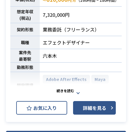
（160時間 ~ 180時間）
〜
円/月
作経験
・ソーシャルゲームもしくはコンシ
想定年収
7,320,000円
ューマーゲームでの実務経験
(税込)
業務委託（フリーランス）
契約形態
エフェクトデザイナー
職種
案件先
六本木
最寄駅
勤務形態
Adobe After Effects
Maya
開発環境
Adobe Photoshop
自社タイトルにて、VFX（エフェク
お気に入り
詳細を見る
ト）デザインを担当頂きます。
【詳細】
・AfterEffects/Unity/SparkGear等