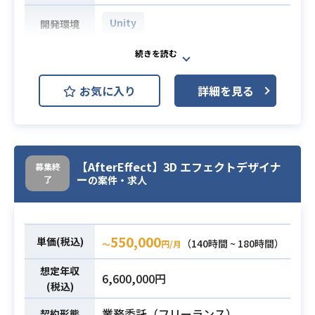
Unity
開発環境
新規又は既存ソーシャルゲームの演
業務内容
出制作
お気に入り
詳細を見る
・ゲームの演出制作経験（スマート
フォン、ネイティブ、コンシューマ
必須スキル
ー問わない）
【AfterEffect】3D エフェクトデザイナ
募集終
ー
了
の案件・求人
550,000
単価(税込)
（140時間 ~ 180時間）
〜
円/月
想定年収
6,600,000円
(税込)
業務委託（フリーランス）
契約形態