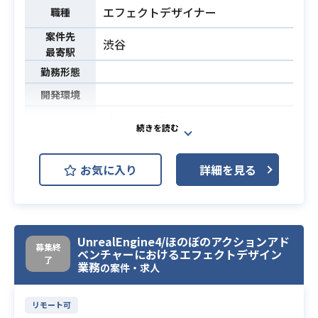
エフェクトデザイナー
職種
案件先
渋谷
最寄駅
勤務形態
開発環境
【案件詳細】
・専用ツールを使用してのキャラク
ターやモンスターの必殺技や魔法演
お気に入り
詳細を見る
出の作成
業務内容
・社内外の制作ディレクションと折
衝、調整
・制作スケジュールとリソース（成
UnrealEngine4/ほのぼのアクションアド
果物）管理
募集終
ベンチャーにおけるエフェクトデザイン
了
業務
の案件・求人
・カットシーン演出
・動画制作経験
リモート可
・Unityの使用経験