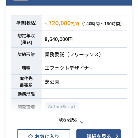
り、根気強く丁寧に仕事を進めるタ
イプの方が適しています。
720,000
下記主な担当内容になります。
単価(税込)
（140時間 ~ 180時間）
〜
円/月
・エフェクトの制作
想定年収
・コンポジット、オーサリング
8,640,000円
(税込)
・プロモーション映像の制作等
業務委託（フリーランス）
契約形態
・1年以上のゲーム開発経験（家庭
用・携帯アプリ・パチンコパチスロ
エフェクトデザイナー
職種
等）
案件先
芝公園
※または1年以上の映像制作経験（映
必須スキル
最寄駅
画・TV・CM・PV・アニメ等）
勤務形態
・AfterEffectsの実務経験
・PhotoshopとIllustratorの知識
ActionScript
開発環境
・演出アニメーション制作（ログイ
業務内容
ン、バトルシーンの場面転換など）
お気に入り
詳細を見る