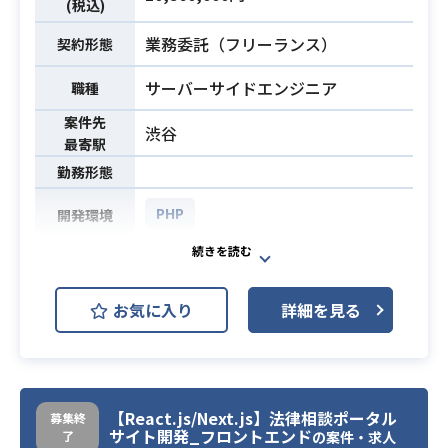
L、SQLServer）を用いたシステム
(税込)
開発の実務経験
業務委託（フリーランス）
契約形態
・クラウドインフラの設計/構築の実
務経験
サーバーサイドエンジニア
職種
案件先
渋谷
最寄駅
勤務形態
PHP
開発環境
オンライン査定サービスの開発にサ
ーバーサイドエンジニアとして携わ
お気に入り
詳細を見る
って頂きます。
【業務詳細】
・既存サービスは他社のサービスを
利用しているので、それらをスクラ
業務内容
ッチで載せ替えていく
【React.js/Next.js】法律相談ポータル
募集終
サイト開発_フロントエンド
了
・2月末までのフェーズでは既存サー
の案件・求人