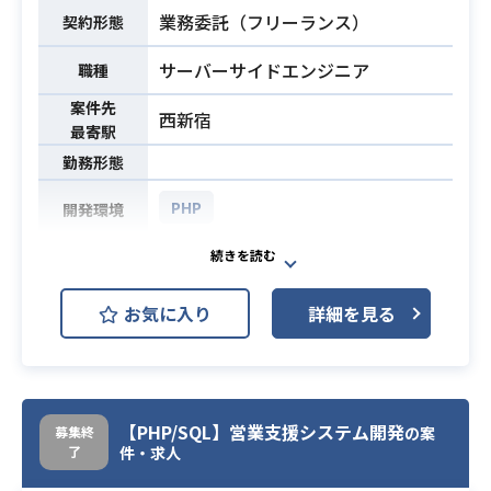
※海外の方と英語でやり取りしてい
業務委託（フリーランス）
契約形態
ただきます。
必須スキル
・PHPでのWeb開発経験（要件定
サーバーサイドエンジニア
職種
義〜テスト）
案件先
・ECサイト開発経験
西新宿
最寄駅
・Git使用経験
勤務形態
PHP
開発環境
広告配信企業向け請求及び人事関連
システム開発にサーバーサイドエン
お気に入り
詳細を見る
ジニアとして携わっていただきま
す。
業務内容
【案件詳細】
・LAMP環境での開発を設計から担
当
【PHP/SQL】営業支援システム開発
募集終
の案
了
件・求人
・LAMP環境での開発経験2年以上
必須スキル