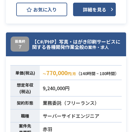
上のためのUI変更および追加画面開
お気に入り
詳細を見る
発
・外部サービス連携による健康器具
業務内容
データ連携
・体重グラフ、血圧グラフなどにグ
ラフコンポーネント利用
【C#/PHP】写真・はがき印刷サービスに
募集終
関する各種開発作業全般
了
の案件・求人
・Vue.jsを使用した開発経験1年以上
・UI設計のご経験
・単体テスト、結合テスト、シナリ
必須スキル
770,000
単価(税込)
（140時間 ~ 180時間）
〜
円/月
オテストのご経験
・PHPを使用した開発経験
想定年収
9,240,000円
・HTMLのコーディング経験
(税込)
業務委託（フリーランス）
契約形態
サーバーサイドエンジニア
職種
案件先
赤羽