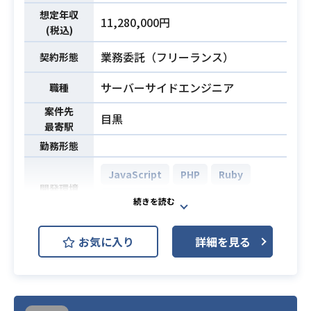
・jQuery UIなど、UIのライブラリを
想定年収
11,280,000円
(税込)
利用したWebサービスの開発経験
・インフラに関する深い知識・経験
業務委託（フリーランス）
契約形態
など
サーバーサイドエンジニア
職種
案件先
目黒
最寄駅
勤務形態
JavaScript
PHP
Ruby
開発環境
TypeScript
本企業が運営する、求人サービスシ
お気に入り
詳細を見る
ステム及びそのサブシステムの保
守・運用開発業務
設計・仕様〜実装・テストまで、一
貫しておまかせする場合もございま