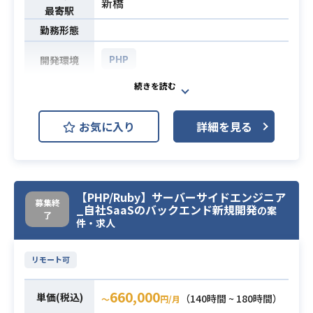
新橋
最寄駅
勤務形態
PHP
開発環境
・チャットボットプロダクトの外部
連携の仕様調整/進行管理
お気に入り
詳細を見る
・顧客、ベンダー、社内と連携するS
E業務
業務内容
・案件課題管理
・ドキュメンテーション（提案資
【PHP/Ruby】サーバーサイドエンジニア
料、仕様書等）
募集終
_自社SaaSのバックエンド新規開発
の案
・MTG参加（社内外）
了
件・求人
・ECサイト開発経験
リモート可
・システム連携(API等)に関して知見
をお持ちの方
必須スキル
660,000
単価(税込)
・要件定義のご経験
（140時間 ~ 180時間）
〜
円/月