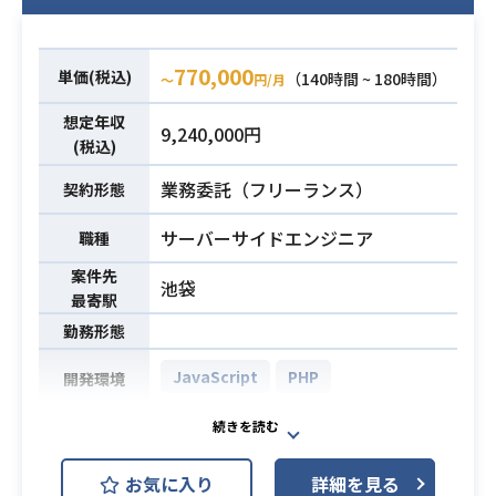
・技術的な提案ができる方
・PHP（Laravel）での開発経験
必須スキル
・要件定義〜テストまで自走できる
770,000
単価(税込)
（140時間 ~ 180時間）
〜
円/月
方
想定年収
9,240,000円
(税込)
業務委託（フリーランス）
契約形態
サーバーサイドエンジニア
職種
案件先
池袋
最寄駅
勤務形態
JavaScript
PHP
開発環境
【案件詳細】
・Webアプリケーションのサーバサ
お気に入り
詳細を見る
イドおよびAPIの設計/開発/運用