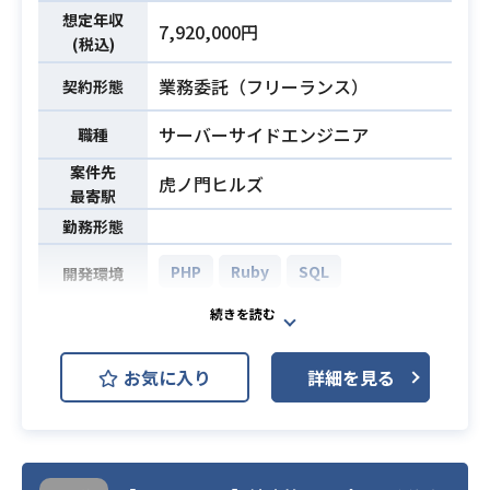
・設計書作成のご経験
想定年収
7,920,000円
・提案資料及び仕様書等の作成経験
(税込)
業務委託（フリーランス）
契約形態
サーバーサイドエンジニア
職種
案件先
虎ノ門ヒルズ
最寄駅
勤務形態
PHP
Ruby
SQL
開発環境
SaaSプロダクトの新バージョンにつ
いて、バックエンドの新規開発を担
お気に入り
詳細を見る
当頂きます。
大まかな仕様を元に、設計、製造、
テストを実施します。
業務内容
採用技術は未定です。