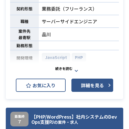
業務委託（フリーランス）
契約形態
サーバーサイドエンジニア
職種
案件先
品川
最寄駅
勤務形態
JavaScript
PHP
開発環境
ECサイトシステムの開発にサーバー
サイドエンジニアとして携わってい
お気に入り
詳細を見る
ただきます。
【案件詳細】
・既存・新規WEBサイト・アプリ
（EC関連）のサーバーサイド領域の
業務内容
設計・開発
【PHP/WordPress】社内システムのDev
募集終
Ops支援PJ
了
・バックエンドシステムの改善や機
の案件・求人