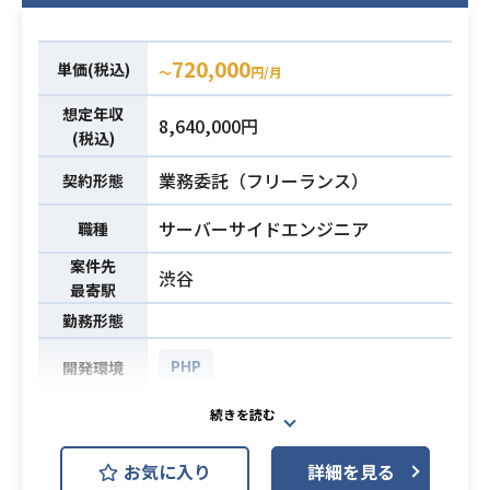
能追加
・新規Webサイト・アプリのシステ
ム設計・開発 等
720,000
単価(税込)
〜
円/月
・PHPでの開発経験3年～
想定年収
必須スキル
8,640,000円
・サーバーサイドの設計・開発経験
(税込)
業務委託（フリーランス）
契約形態
サーバーサイドエンジニア
職種
案件先
渋谷
最寄駅
勤務形態
PHP
開発環境
社内システムのDevOps支援PJにサ
ーバーサイドエンジニアとして携わ
お気に入り
詳細を見る
っていただきます。