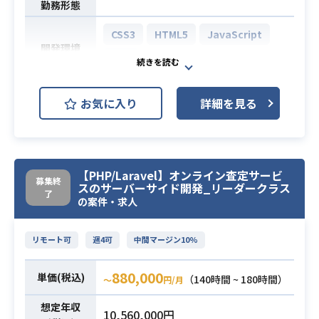
勤務形態
CSS3
HTML5
JavaScript
開発環境
PHP
不動産サイト開発PJにサーバーサイ
お気に入り
詳細を見る
ドエンジニアとして携わっていただ
きます。
【案件詳細】
業務内容
・PHP/Laravelを使用して、サーバ
【PHP/Laravel】オンライン査定サービ
募集終
ーサイド開発
スのサーバーサイド開発_リーダークラス
了
・Azureのインフラ開発
の案件・求人
・PHP（Laravel）を用いたシステム
リモート可
週4可
中間マージン10%
開発実務経験1年以上
・Webシステム開発における設計の
880,000
単価(税込)
（140時間 ~ 180時間）
〜
円/月
実務経験
・RDBMS（MySQL、PostgreSQ
必須スキル
想定年収
10,560,000円