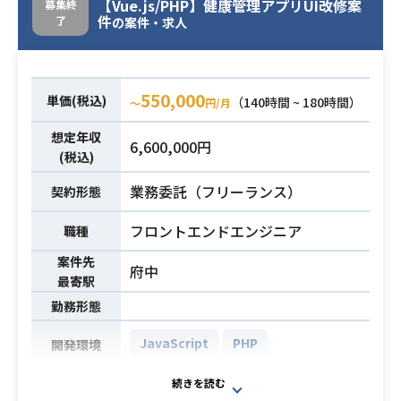
新バージョンの開発で、開発エンジ
【Vue.js/PHP】健康管理アプリUI改修案
募集終
件
了
ニアが不足しているため、今回の募
の案件・求人
集となりました。
・複数言語の開発経験3年以上
550,000
単価(税込)
（140時間 ~ 180時間）
〜
円/月
・基本設計～対応可能な方
※バックエンドのアークテクチャを
想定年収
6,600,000円
考慮しながら実装が出来る方（PGク
(税込)
ラスだとNG）
必須スキル
業務委託（フリーランス）
契約形態
・ビッグデータを扱った経験
※SQLもかなり触ります
フロントエンドエンジニア
職種
・AWS環境、Linux、Gitを使った開
案件先
発経験
府中
最寄駅
勤務形態
JavaScript
PHP
開発環境
・健康管理アプリのサービス価値向