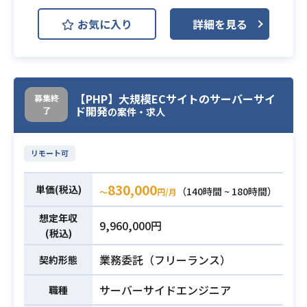
ーサイドエンジニア（PHP）として
お気に入り
詳細を見る
携わって頂きます。
【業務詳細】
・管理画面改修
業務内容
・管理画面の使いづらいUIや、集計
の遅い画面の改修
【PHP】大規模ECサイトのサーバーサイ
募集終
ド開発
了
・ソースのリファクタリング
の案件・求人
・サービス用DBから分析用DBへの
データ転送処理の作成
リモート可
・LAMP環境で業務経験3年以上
830,000
単価(税込)
（140時間 ~ 180時間）
〜
円/月
・Git使用経験
必須スキル
・DBチューニング経験
想定年収
9,960,000円
(税込)
業務委託（フリーランス）
契約形態
サーバーサイドエンジニア
職種