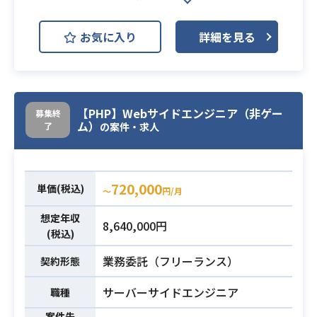
webシステムのフロントエンド開発
に携わっていただきます。
お気に入り
詳細を見る
実装をメインに、システム間I/Fの設
業務内容
計なども対応していただく予定でご
ざいます。
・WEB系システムの開発経験
【PHP】Webサイドエンジニア（非ゲー
募集終
必須スキル
・PHPフロントエンド開発経験
ム）
了
の案件・求人
720,000
単価(税込)
〜
円/月
想定年収
8,640,000円
(税込)
業務委託（フリーランス）
契約形態
サーバーサイドエンジニア
職種
案件先