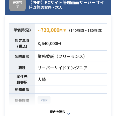
【PHP】ECサイト管理画面サーバーサイ
募集終
す。
業務内容
ド改修
了
の案件・求人
使用言語
Ruby ( Ruby on Rails )
PHP ( Symfony )
720,000
JavaScript ( jQuery / React / Redux
単価(税込)
（140時間 ~ 180時間）
〜
円/月
/ TypeScript )
想定年収
8,640,000円
(税込)
・Ruby on Railsでの開発3年以上
・コードレビューアー
必須スキル
業務委託（フリーランス）
契約形態
・データベース / SQL の実務経験
サーバーサイドエンジニア
職種
案件先
大崎
最寄駅
勤務形態
PHP
開発環境
ECサイトの管理画面の改修にサーバ