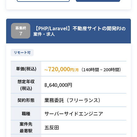
【案件詳細】
・社外向けコンテンツサイトの開発/
運用や開発プロセスの改善
・コーポレートサイト、社外向けコ
【PHP/Laravel】不動産サイトの開発PJ
募集終
の
業務内容
了
ンテンツサイトの開発/運用
案件・求人
・AWS, GCPなどのクラウドサービス
の運用
リモート可
・営業企画、マーケティングチーム
の技術サポート
720,000
単価(税込)
（140時間 ~ 200時間）
〜
円/月
・セキュリティ対策、ポリシー策定/
改定
想定年収
8,640,000円
(税込)
・CMS（WordPress）の開発/運用/
業務委託（フリーランス）
契約形態
保守経験
・PHPを利用したアプリケーション
必須スキル
サーバーサイドエンジニア
職種
開発経験
・AWSなどのクラウドサービスの基
案件先
五反田
最寄駅
礎知識