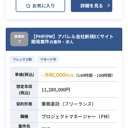
お気に入り
詳細を見る
・実務経験が4年以上ある方
・フロントエンドの開発経験
必須スキル
・PHPでの開発経験が2年以上
【PHP/PM】アパレル会社新規ECサイト
募集終
開発案件
了
の案件・求人
フレックス制
リモート可
940,000
単価(税込)
（140時間 ~ 180時間）
〜
円/月
想定年収
11,280,000円
(税込)
業務委託（フリーランス）
契約形態
プロジェクトマネージャー（PM）
職種
案件先