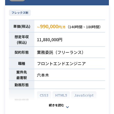
ビスをリプレイスし、次のフェーズ
ではオンライン決済との接続などの
フレックス制
機能拡張を行う
990,000
単価(税込)
（140時間 ~ 180時間）
〜
円/月
・PHP, Laravel, Nnginx, Docker, M
ysql, Vue.js,gitの使用経験が3年以上
想定年収
11,880,000円
・AWSなどのクラウドインフラ上で
(税込)
必須スキル
の開発経験が3年以上
業務委託（フリーランス）
契約形態
・API開発経験あり
・toCシステムの開発運用経験あり
フロントエンドエンジニア
職種
案件先
六本木
最寄駅
勤務形態
CSS3
HTML5
JavaScript
開発環境
PHP