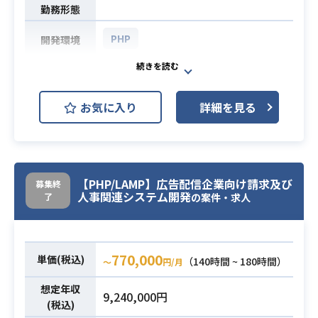
・PC/スマホの画面サイズやブラウザ
勤務形態
間の挙動の違いに適切に対応できる
PHP
開発環境
こと
・画像ファイルの基本的な調整スキ
アパレルECサイト・オーダーマネジ
ル
メントシステム開発にサーバーサイ
お気に入り
詳細を見る
ドエンジニアとして携わっていただ
きます。
【案件詳細】
・PHPでのサーバーサイド開発
業務内容
・要件定義〜テストまで一括して担
【PHP/LAMP】広告配信企業向け請求及び
募集終
人事関連システム開発
了
当
の案件・求人
※・シンガポール出張（1週間程度、
年1、2回程度）の可能性もございま
す。
770,000
単価(税込)
（140時間 ~ 180時間）
〜
円/月
・ネイティブレベルの英語力(readin
想定年収
9,240,000円
g,writing,listening,speaking全て)
(税込)