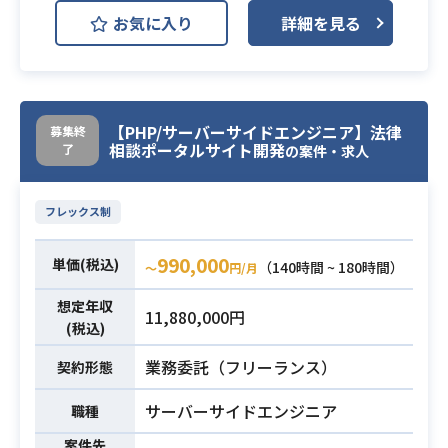
日本最大級の法律ポータルサイトの
お気に入り
詳細を見る
開発において、サービス改善及びそ
のためのデータ分析や施策立案、
または技術課題の解決及びそれによ
るDXの向上にご尽力いただきます。
【PHP/サーバーサイドエンジニア】法律
募集終
【想定される業務内容】
相談ポータルサイト開発
了
の案件・求人
・Webフロントエンド開発全般
・サービス改善に向けた施策出しか
ら実装、数値計測、改善といったPD
フレックス制
業務内容
CAサイクルの実施
・レガシーコード改善に向けたフロ
990,000
単価(税込)
（140時間 ~ 180時間）
〜
円/月
ントエンド周りのリファクタリング
想定年収
及び利用ライブラリ、ツール類のア
11,880,000円
(税込)
ップデート
・フロントエンド関連技術の技術選
業務委託（フリーランス）
契約形態
定
サーバーサイドエンジニア
・デザイナーとの協働によるデザイ
職種
ンシステムの策定及び導入・定着化
案件先