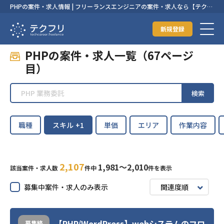
PHPの案件・求人情報 | フリーランスエンジニアの案件・求人なら【テクフ
リ】
新規登録
PHPの案件・求人一覧（67ページ
目）
検索
職種
スキル
+1
単価
エリア
作業内容
2,107
1,981〜2,010
該当案件・求人数
件中
件を表示
募集中案件・求人のみ表示
関連度順
【PHP/WordPress】webシステムのフロ
募集終