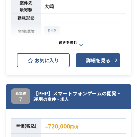
案件先
大崎
最寄駅
勤務形態
PHP
開発環境
大規模ECサイトの開発にサーバーサ
イドエンジニアとして携わっていた
お気に入り
詳細を見る
だきます。
要件定義のフェーズから入っていた
だき、設計、実装をメインに担当を
していただく予定でございます。
内製化しているので、ECサイトやカ
【PHP】スマートフォンゲームの開発・
募集終
業務内容
運用
了
スタマーサポート部門、倉庫管理で
の案件・求人
使用するシステムなど幅広いシステ
ムに携わっていただきます。ブラン
ド様向けの案件であれば商品情報や
720,000
単価(税込)
〜
円/月
販売状況を確認できる管理画面など