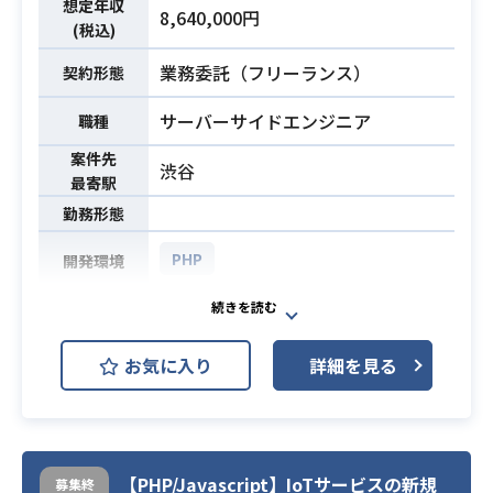
を開発、ユーザー様向けであればEC
想定年収
8,640,000円
サイトの開発に携わります。
(税込)
業務委託（フリーランス）
契約形態
・3年以上のWEB系システム開発の
経験
サーバーサイドエンジニア
職種
・本番環境を理解しリリース作業ま
案件先
でを担当した経験
渋谷
最寄駅
・SEとして要件定義書や設計書の作
必須スキル
勤務形態
成経験
・1～3名程度の開発リーダー経験
PHP
開発環境
・大量データ・トラフィックを効率
的に処理するための負荷対策の経験
既存タイトル・新規タイトルいずれ
・ECサイトの開発経験
かのプロジェクトに参画となりま
お気に入り
詳細を見る
す。
・スマートフォンゲームのサーバー
サイドの開発
・管理ツールの開発
業務内容
・カスタマーサポートの調査依頼対
【PHP/Javascript】IoTサービスの新規
募集終