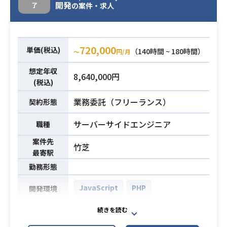
開発
了
応
の案件・求人
・仕様オリエンテーション参加
・フロントエンドのコーディング
・デバッグ対応
720,000
単価(税込)
（140時間 ~ 180時間）
〜
円/月
・Webサービスのサーバーサイド開
想定年収
8,640,000円
発経験 （PHP）3年以上
(税込)
・RDBMSの設計経験
必須スキル
業務委託（フリーランス）
契約形態
・MVCのフレームワーク利用経験
・チーム開発の経験
サーバーサイドエンジニア
職種
案件先
竹芝
最寄駅
勤務形態
JavaScript
PHP
開発環境
IoTサービスの新規開発業務を担って
業務内容
いただきます。