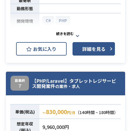
最寄駅
勤務形態
C#
PHP
開発環境
写真・はがき印刷サービスに関する
各種開発作業全般にサーバーサイド
お気に入り
詳細を見る
エンジニアとして携わって頂きま
業務内容
す。
【案件詳細】
・C#、PHPでのサーバーサイド開発
【PHP/Laravel】タブレットレジサービ
募集終
・C#のアプリケーション開発経験(S
ス開発案件
了
の案件・求人
Eレベル)
・PHP開発経験（理想はLaravelでの
開発経験）
必須スキル
830,000
単価(税込)
（140時間 ~ 180時間）
〜
円/月
・コミュニケーションが円滑（受け
身ではない方）
想定年収
9,960,000円
・SQLの経験
(税込)