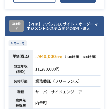
・サイトパフォーマンスとスケーラ
ビリティを担保した開発
自分の技術で世の中にインパクトを
与えたいという仲間が集まっていま
【PHP】アパレルECサイト・オーダーマ
募集終
業務内容
ネジメントシステム開発
了
す。
の案件・求人
フロント/サーバ/インフラ/ハードウ
ェア/データ分析/ARなど広い範囲を
リモート可
手がけますので、自身の役割を限定
せずに、
940,000
単価(税込)
（140時間 ~ 180時間）
〜
円/月
サービスの成功のために積極的に動
ける方を歓迎します。
想定年収
11,280,000円
(税込)
・PHP/ Ruby (Rails)/ Java等でのWe
業務委託（フリーランス）
契約形態
bアプリケーション開発の実績
・HTML5 / CSS3 / JavaScriptフレー
サーバーサイドエンジニア
職種
ムワークでのフロントエンド開発経
験
案件先
内幸町
最寄駅
・JavaScriptフレームワークの経験
必須スキル