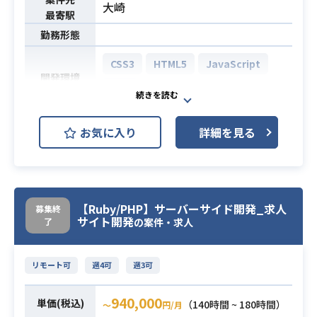
大崎
最寄駅
勤務形態
CSS3
HTML5
JavaScript
開発環境
PHP
ネットワークゲーム運営にともなう
お気に入り
詳細を見る
Webサービスを構築するWebエンジ
ニアを募集しております。
業務内容
具体的な業務内容は以下です。
・Webサービスの設計・開発
【Ruby/PHP】サーバーサイド開発_求人
募集終
・運営、運用に必要なツール開発
サイト開発
了
の案件・求人
・PHPを使用した開発経験5年以上
・Webサービスの運営開発経験
リモート可
週4可
週3可
・PHP全般のコーディングスキル
・MySQLなど、データベースを利用
940,000
単価(税込)
（140時間 ~ 180時間）
〜
円/月
したWebサービスの開発経験
必須スキル