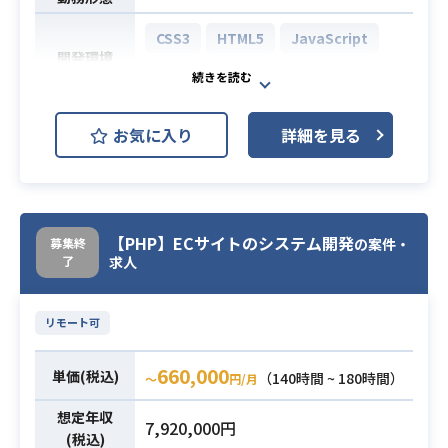
CSS3
HTML5
JavaScript
開発環境
PHP
ECサイトシステムの開発PJにフロン
お気に入り
詳細を見る
トエンドエンジニアとして携わって
いただきます。
【案件詳細】
業務内容
・既存・新規WEBサイト・アプリ
【PHP】ECサイトのシステム開発
募集終
の案件・
（EC関連）のUI部分の設計・開発
了
求人
・Webサイトの表示速度改善・SEO
・Webサービスにおける開発経験3年
リモート可
～
必須スキル
・React、Vue.jsでの開発経験
660,000
単価(税込)
（140時間 ~ 180時間）
〜
円/月
想定年収
7,920,000円
(税込)