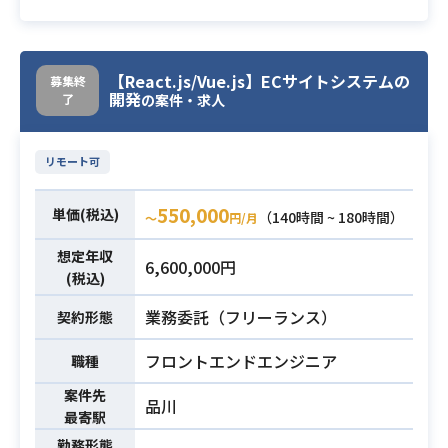
【案件詳細】
・PHPでのサーバー側の開発
・PHPでの開発経験が3年以上
【React.js/Vue.js】ECサイトシステムの
募集終
・SQLの知識
必須スキル
開発
了
の案件・求人
・コミュニケーション能力
リモート可
550,000
単価(税込)
（140時間 ~ 180時間）
〜
円/月
想定年収
6,600,000円
(税込)
業務委託（フリーランス）
契約形態
フロントエンドエンジニア
職種
案件先
品川
最寄駅
勤務形態