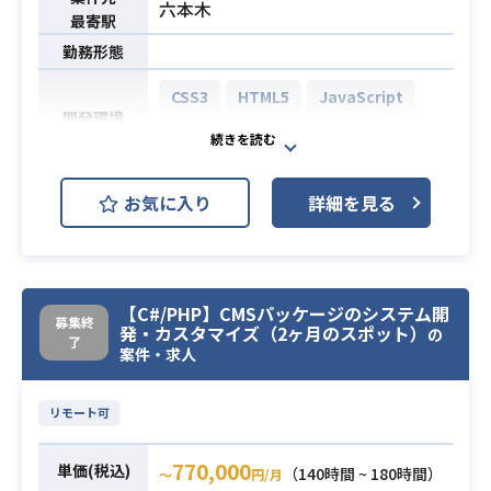
六本木
最寄駅
・モダンなJavaScriptフレームワー
勤務形態
ク（React.js、Angular.js、Vue.js
等）を用いたフロントエンド開発の
CSS3
HTML5
JavaScript
ご経験
開発環境
PHP
・コンポーネント指向によるCSS開
発の知識やご経験
必須スキル
日本最大級の法律ポータルサイトの
・Git等バージョン管理システムを用
お気に入り
詳細を見る
開発において、サービス改善及びそ
いた開発スキル）
のためのデータ分析や施策立案、
・チーム開発の経験（サーバーサイ
または技術課題の解決及びそれによ
ドエンジニアやデザイナーと協業し
るDXの向上にご尽力いただきます。
たご経験
【C#/PHP】CMSパッケージのシステム開
募集終
サーバーサイドを主軸として、新規
発・カスタマイズ（2ヶ月のスポット）
の
了
機能開発や既存機能改修、技術課題
案件・求人
の解決、DX(Developer Experience)
の
リモート可
改善によるプロダクトの成長を担っ
ていただきます。
770,000
単価(税込)
（140時間 ~ 180時間）
〜
円/月