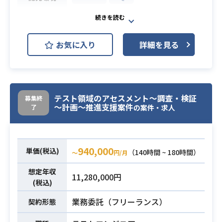
金融機関向けデータ移行対応を行な
っていただきます。
業務内容
お気に入り
詳細を見る
詳細につきましては面談時にお伝え
させていただきます。
・COBOLの経験
・SQLの経験
必須スキル
テスト領域のアセスメント～調査・検証
募集終
・基本設計の経験
～計画～推進支援案件
了
の案件・求人
940,000
単価(税込)
（140時間 ~ 180時間）
〜
円/月
想定年収
11,280,000円
(税込)
業務委託（フリーランス）
契約形態