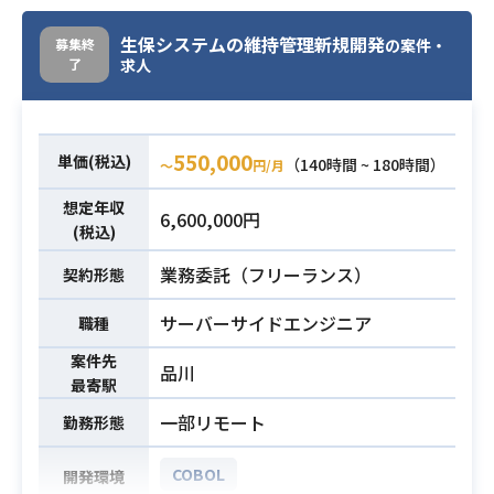
・COBOLの基本設計以降の経験
生保システムの維持管理新規開発
募集終
の案件・
必須スキル
・Orcleの経験
了
求人
550,000
単価(税込)
（140時間 ~ 180時間）
〜
円/月
想定年収
6,600,000円
(税込)
業務委託（フリーランス）
契約形態
サーバーサイドエンジニア
職種
案件先
品川
最寄駅
一部リモート
勤務形態
COBOL
開発環境