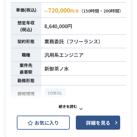
降の業務
720,000
単価(税込)
（150時間 ~ 200時間）
〜
円/月
※詳細は面談時にお伝えします。
想定年収
8,640,000円
・生命保険の業務知識
(税込)
・基本設計または外部設計経験
必須スキル
業務委託（フリーランス）
契約形態
・ITA（内部結合テスト）工程経験
・COBOL開発経験3年以上
汎用系エンジニア
職種
案件先
新御茶ノ水
最寄駅
勤務形態
COBOL
開発環境
・共済会社様において自動車共済シ
業務内容
ステムの開発を行います。
お気に入り
詳細を見る
PC COBOL（NetCOBOL）設計/開発
必須スキル