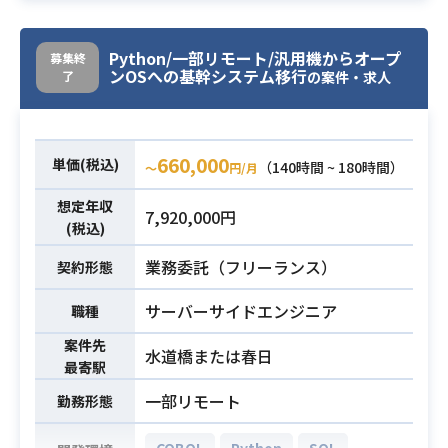
修）において
現行の取引先別システムをコピーし
て当該取引先用のJOB（セッショ
Python/一部リモート/汎用機からオープ
募集終
ンOSへの基幹システム移行
了
ン）を作成して頂きます。
の案件・求人
※全てCOBOL言語でのプログラムと
なります。
2025年中には新システム開発支援も
660,000
単価(税込)
（140時間 ~ 180時間）
〜
円/月
並行して行う予定で、
業務内容
現行調査や新システム上のアプリケ
想定年収
7,920,000円
ーションへのパラメータ設定作業
(税込)
（仮称）もご担当頂く予定です。
業務委託（フリーランス）
契約形態
【作業環境】
富士通／機種：PRIMERGY6900／O
サーバーサイドエンジニア
職種
S：ASP/FX／処理形態：バッチ、オ
案件先
ンライン
水道橋または春日
最寄駅
DB・DC：RDB及びVSAM／言語：C
一部リモート
勤務形態
OBOL－G／制御言語：CL
【作業対象形態】
COBOL
Python
SQL