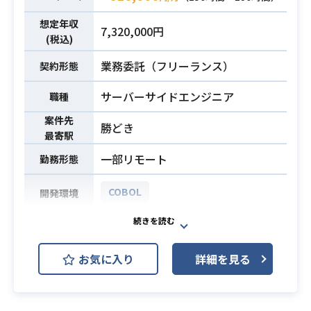
・Pythonの開発経験
・PostgreSQLの開発経験
想定年収
7,320,000円
・COBOLでの開発経験(コードを読
必須スキル
(税込)
むことができる方)
業務委託（フリーランス）
契約形態
※一人称でご対応が可能な方
サーバーサイドエンジニア
職種
案件先
勝どき
最寄駅
一部リモート
勤務形態
COBOL
開発環境
大手運輸会社向け経理システム開発
案件でございます。
お気に入り
詳細を見る
現在一部チームのPG工程が遅れてお
業務内容
り、
リカバリするべく追加で募集を行な