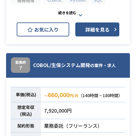
開発環境
上記環境での開発保守運用作業
・報連相がしっかり行える方（コミ
基幹システムを汎用機からオープンO
ュニケーション能力がある方）
Sに移行するにあたり、COBOLプロ
お気に入り
詳細を見る
・疑問がある場合、自主的に確認が
グラムをpython（Django）への移行
行える方
をお願いいたします。
必須スキル
・プログラム開発経験1年以上
今回はクライアント側のアプリケー
・現行のCOBOLを解析し、エクセル
ションチームへ参画し、VB.netでの
業務内容
での資料まとめが行える方
アプリ開発を実施していただきま
募集終
COBOL/生保システム開発
の案件・求人
了
す。
一部Pythonで記載されたアプリもあ
るのでVB.netへマイグレーションの
実施もお願いいたします。
660,000
単価(税込)
（140時間 ~ 180時間）
〜
円/月
・VB.Netでの開発経験
想定年収
7,920,000円
・Pythonのソースを読んだ経験
(税込)
必須スキル
・postgreSQL などの SQL文につい
業務委託（フリーランス）
契約形態
ての仕組みの理解