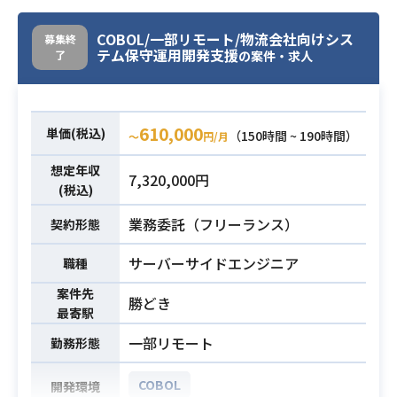
・以下、フレームワーク(FW)の中で
・テスト工程に従い、テストしなが
1つ以上のFWを用いて独力で開発業
らバグ出し・品質向上
必須スキル
COBOL/一部リモート/物流会社向けシス
募集終
務を遂行した経験または指導した経
・COBOL、SQLの経験
テム保守運用開発支援
了
の案件・求人
験
必須スキル
Spring Framework／Spring boot
／Spring Batch／Apache Struts／
610,000
単価(税込)
Java EE／
（150時間 ~ 190時間）
〜
円/月
Play Framework／TERASOLUNA2.x
想定年収
7,320,000円
／TERASOLUNA5.x／jQuery／Angul
(税込)
ar／
業務委託（フリーランス）
React.js／Next.js／Vue／Nuxt.js／N
契約形態
ode.js／NestJS／SolidJS／Backbo
サーバーサイドエンジニア
職種
ne／Bootstrap／Storybook
・以下、テスト系フレームワークま
案件先
勝どき
たはテストツールの中で1つ以上、独
最寄駅
力で実務を遂行または指導した経験
一部リモート
勤務形態
JUnit／Selenium／Playwright／API
自動テストツール（Karate、Assis t
COBOL
開発環境