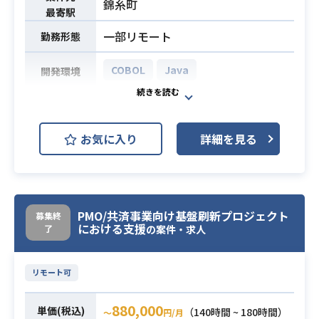
錦糸町
最寄駅
一部リモート
勤務形態
COBOL
Java
開発環境
COBOLで構築されているシステムを
Javaに移行するリプレイスプロジェ
お気に入り
詳細を見る
クトです。
リーダーの指示のもと、進捗・課
題・リスク管理などのプロジェクト
管理や、
顧客向け説明資料の作成、ファシリ
PMO/共済事業向け基盤刷新プロジェクト
募集終
における支援
了
テーション、ベンダーコントロール
の案件・求人
などを担当し、
上流工程からプロジェクトを推進し
リモート可
ていただきます。
【仕事内容】
880,000
単価(税込)
（140時間 ~ 180時間）
〜
円/月