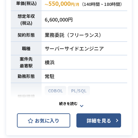
550,000
単価(税込)
（140時間 ~ 180時間）
〜
円/月
想定年収
6,600,000円
(税込)
業務委託（フリーランス）
契約形態
サーバーサイドエンジニア
職種
案件先
横浜
最寄駅
常駐
勤務形態
COBOL
PL/SQL
開発環境
VB.NET (Visual Basic .NET)
PL/SQLやVB.NETなどを用いた基幹
お気に入り
詳細を見る
システムの保守業務を想定しており
業務内容
ます。