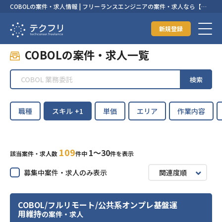
COBOLの案件・求人情報 | フリーランスエンジニアの案件・求人なら【テ
クフリ】
新規登録
COBOLの案件・求人一覧
検索
職種
スキル
+1
単価
エリア
作業内容
109
1〜30
該当案件・求人数
件中
件を表示
募集中案件・求人のみ表示
関連度順
COBOL/フルリモート/公共系オンプレ基盤運
用維持
の案件・求人