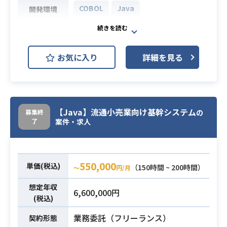
COBOL
Java
開発環境
現在進行中の新共済金支払システム
開発プロジェクトで、職員側の立場
お気に入り
詳細を見る
で参画する。
①PMO（1名）
②今回のシステムを開発する外部ベ
業務内容
ンダーからの納品ドキュメント（設
計書、テスト結果等）の検収、ユー
【Java】流通小売業向け基幹システム
募集終
の
了
ザー受入れ試験、システムの導入支
案件・求人
援等。（1～2名）
・保険業務システムの経験
必須スキル
550,000
単価(税込)
（150時間 ~ 200時間）
〜
円/月
想定年収
6,600,000円
(税込)
業務委託（フリーランス）
契約形態