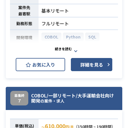
案件先
基本リモート
最寄駅
フルリモート
勤務形態
COBOL
Python
SQL
開発環境
web予約システム刷新プロジェクト
にて
お気に入り
詳細を見る
オープン化作業に伴う要員様募集と
なります。
COBOLで作られているシステムリプ
業務内容
レイスとなり、COBOLからPython
への切り替え作業がメインとなりま
COBOL/一部リモート/大手運輸会社向け
募集終
開発
了
す。
の案件・求人
※詳細はご面談時にお話させていた
だきます。
610,000
単価(税込)
（150時間 ~ 190時間）
〜
円/月