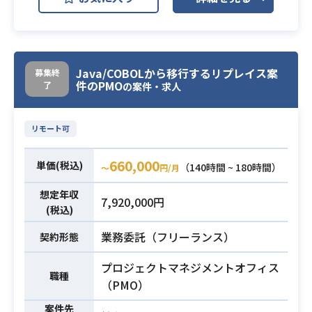
器、仮想基盤上のサーバーおよびD
B、MWのメンテナンス、エンハンス
業務内容
いずれかをご担当いただきます。
詳細は、面談時にお話しいたしま
す。
Java/COBOLから移行するリプレイス案
募集終
件のPMO
了
の案件・求人
・COBOLを使用した経験
・本番作業を実施するために必要な
必須スキル
リモート可
プロセスを理解していること
660,000
単価(税込)
（140時間 ~ 180時間）
〜
円/月
想定年収
7,920,000円
(税込)
業務委託（フリーランス）
契約形態
プロジェクトマネジメントオフィス
職種
（PMO）
案件先