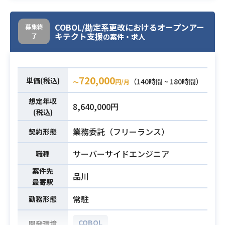
・PowerPointを用いた、視覚的に分
を補完し、主体的にプロジェクトを
必須スキル
かりやすい「報告資料」「説明資
リードしていただきます。
COBOL/勘定系更改におけるオープンアー
募集終
料」の作成スキル
キテクト支援
了
単なる管理に留まらず、最終的にク
の案件・求人
ライアントが自走できるように運営
の型を形式知化し、
引き継いでいくことがミッションと
720,000
単価(税込)
（140時間 ~ 180時間）
〜
円/月
なります。
【仕事内容】
想定年収
8,640,000円
下記の業務を担っていただく想定で
(税込)
業務内容
す。
業務委託（フリーランス）
契約形態
・プロジェクト管理全般の推進業務
・ウォーターフォール開発における
サーバーサイドエンジニア
職種
各工程（要件定義、基本設計、詳細
案件先
設計、構築、テスト、移行）の成果
品川
最寄駅
物レビュー
常駐
勤務形態
・プロジェクト運営に必要な検討、
論点設定、ドキュメント（ディスカ
COBOL
開発環境