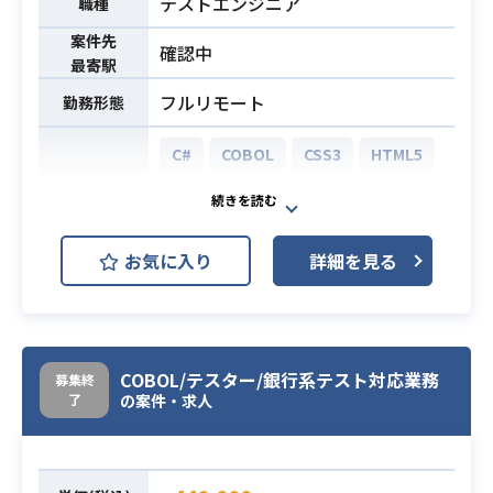
テストエンジニア
職種
案件先
確認中
最寄駅
フルリモート
勤務形態
C#
COBOL
CSS3
HTML5
Java
JavaScript
Kotlin
Objective-C
Perl
PHP
開発環境
お気に入り
詳細を見る
Python
Ruby
Scala
Swift
TypeScript
VBA
【業務内容】
COBOL/テスター/銀行系テスト対応業務
募集終
・システム導入時のテスト内容のア
了
の案件・求人
セスメント
・テスト計画支援
・テスト統制/推進
業務内容