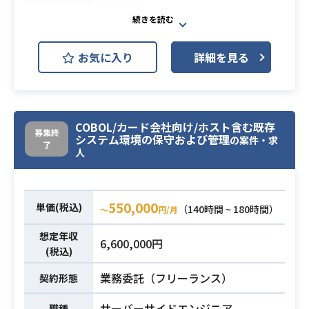
etc)
弊社経由で参画しているエンジニア
様の交代要員の募集です。
お気に入り
詳細を見る
PLクラスの募集となり基本設計以降
の工程をご担当いただきます。
基本長期案件となる想定です。
[環境]
業務内容
COBOL/カード会社向け/ホスト含む既存
OS：UNIX,LINUX
募集終
システム環境の保守および管理
の案件・求
言語：cobol、sh（b、c）
了
人
DB：Symfoware/Oracle
ツール：SystemWalker、JP/1、ter
aterm
550,000
単価(税込)
（140時間 ~ 180時間）
〜
円/月
・PJ管理能力、調整力、コミュニケ
想定年収
6,600,000円
ーション力
(税込)
・WBS作成経験及び進捗管理経験
必須スキル
業務委託（フリーランス）
契約形態
・品質管理（品質分析）経験
・課題状況把握、整理経験
サーバーサイドエンジニア
職種