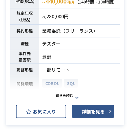
440,000
単価(税込)
・テスト自動化ツール導入支援（※
（140時間 ~ 180時間）
〜
円/月
システムやアプリのテストを想定）
想定年収
5,280,000円
・品質管理支援
(税込)
・アセスメント内容やテストツール
業務委託（フリーランス）
契約形態
の調査、検証作業等
テスター
職種
・以下、開発言語の中で1つ以上の言
語において独力で開発業務を遂行し
案件先
豊洲
た経験または指導した経験
最寄駅
Java／C／C＋＋／C#／VB.NET／VB
一部リモート
勤務形態
A／Go／R／Julia／Scala／Haskell／
COBOL／JavaScript／TypeScript／
COBOL
SQL
開発環境
Python／PHP／Ruby／Perl／Objec
tive-c／
・テスト工程に従い、テストしなが
Kotlin／Swift／MATLAB／HTML/C
らバグ出し・品質向上
SS／markdown／markdown／Ascii
業務内容
お気に入り
詳細を見る
・リーダーの指示に従い作業
Doc／PlantUML／SQL／Bash／Po
・COBOL、SQLの経験
wershell