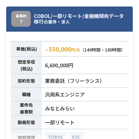
基本出社での業務となります。
・PL/SQLの経験
COBOL/一部リモート/金融機関向データ
募集終
移行
了
の案件・求人
・VB.netの経験
必須スキル
・詳細設計以降の経験
・PG歴3年以上
550,000
単価(税込)
（140時間 ~ 180時間）
〜
円/月
想定年収
6,600,000円
(税込)
業務委託（フリーランス）
契約形態
汎用系エンジニア
職種
案件先
みなとみらい
最寄駅
一部リモート
勤務形態
COBOL
SQL
開発環境