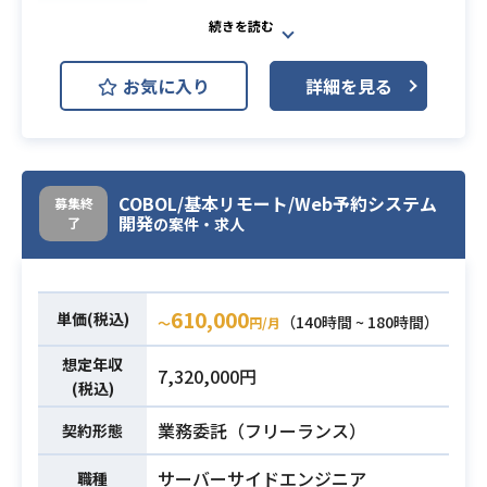
保全領域の保守開発（体制の若返り
化）生保システムの維持管理新規開
お気に入り
詳細を見る
発となります。
業務内容
案件の詳細は面談の際にお伝えいた
します。
・COBOLの開発経験（3年以上）
COBOL/基本リモート/Web予約システム
募集終
・顧客折衝の経験あり
開発
了
の案件・求人
必須スキル
・長期参画できる
・コミュニケーション能力
610,000
単価(税込)
（140時間 ~ 180時間）
〜
円/月
想定年収
7,320,000円
(税込)
業務委託（フリーランス）
契約形態
サーバーサイドエンジニア
職種