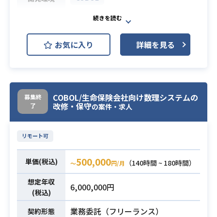
ッションペーパー等）の作成
・実行内容の形式知化（マニュアル
勘定系更改（MF→OPEN化）におけ
化や型作り）およびクライアントへ
る全体グランドデザイン策定
の引き継ぎ業務
お気に入り
詳細を見る
（オンライン、バッチ、DB、運用）
※詳細は面談時にお伝えします。
および基盤・方式等の構造設計（上
業務内容
・複数案件でのPMO実務経験（3年
流工程）をお任せいたします。
以上）
※詳細は面談時にお伝えいたしま
・ファシリテーション能力、および
す。
COBOL/生命保険会社向け数理システムの
募集終
改修・保守
自走してプロジェクトをリードでき
了
の案件・求人
・オープンアーキテクチャ（システ
るスキル
ム・アプリケーション・FW・DB・
・プロジェクト運営に必要な検討、
リモート可
基盤技術等）の基本知識、および技
論点設定、ドキュメント作成（ディ
術検討の経験
スカッションペーパー等）のスキル
500,000
単価(税込)
（140時間 ~ 180時間）
〜
円/月
・勘定系（オンライン・バッチ・D
必須スキル
・実行内容の「形式知化（マニュア
必須スキル
B/運用・基盤）設計の経験
ル化や型作り）」が得意なこと
想定年収
6,000,000円
・ミドルウェアに関する基本知識
・システムのレイヤー（インフラ・
(税込)
・オープン化方式検討/構直改訂の知
アプリ）に関する基礎知識
業務委託（フリーランス）
契約形態
識
・ウォーターフォール開発のプロセ