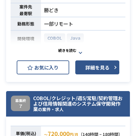
・詳細設計書やテスト計画書等の執
案件先
勝どき
最寄駅
筆。 ※雛形あり、過去サンプルも
多い
一部リモート
勤務形態
COBOL
Java
開発環境
【案件概要】
商社系のシステム導入後の要望に対
お気に入り
詳細を見る
する調整・仕様検討・プロジェクト
の運営等々
のPM業務を行っていただきます。
開発言語/DBはJava、COBOL、Orac
COBOL/クレジット/週5/常駐/契約管理お
le、PostgreSQL、各種framework
募集終
業務内容
よび信用情報関連のシステム保守開発作
になっております。
了
業
の案件・求人
慣れてきたら代理店システム新規導
入や入れ替え等々大規模プロジェク
トのPMを担当する可能性もございま
720,000
単価(税込)
（140時間 ~ 180時間）
〜
円/月