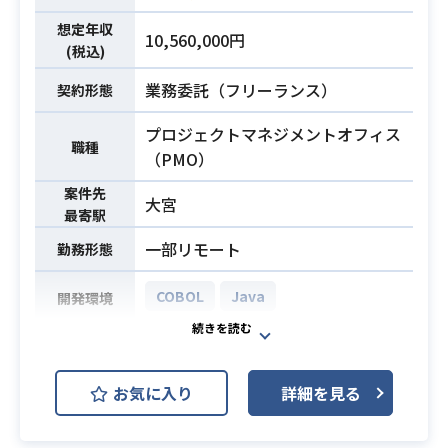
下記の業務を担っていただく想定で
す。
想定年収
10,560,000円
・COBOL基幹システムリビルドプロ
業務内容
(税込)
ジェクトにおける、プロジェクト管
業務委託（フリーランス）
契約形態
理（進捗/課題/リスク管理）業務
・顧客（エンドユーザー）との会議
プロジェクトマネジメントオフィス
職種
設定およびファシリテーション業務
（PMO）
・顧客向け説明資料（PowerPoint中
案件先
心）の作成、および仕様や進捗に関
大宮
最寄駅
するバリュー説明
一部リモート
・開発協力会社（ベンダー）のコン
勤務形態
トロール、および進捗状況のキャッ
COBOL
Java
開発環境
チアップ
・プロジェクト管理チーム内（PMお
共済事業向け基盤刷新プロジェクト
よびメンバー7名）における連携や調
におけるPMO支援業務です。
整業務
お気に入り
詳細を見る
COBOLからJavaへの基盤刷新に伴う
※詳細は面談時にお伝えします。
大型プロジェクトにおいて、
・PMOまたはそれに近しい実務経験
クライアント側のPMO知見や推進力