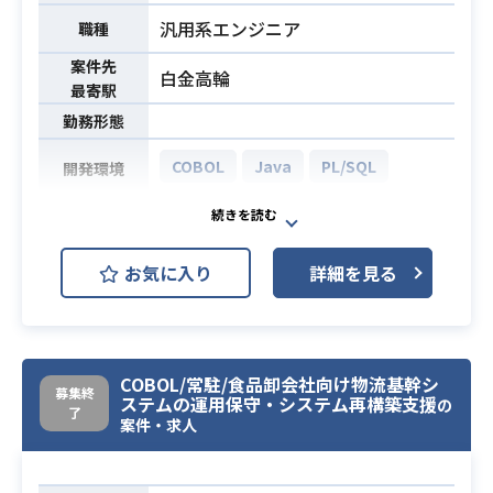
汎用系エンジニア
職種
案件先
白金高輪
最寄駅
勤務形態
COBOL
Java
PL/SQL
開発環境
【作業概要】
店舗系基幹パッケージ導入に伴う、
お気に入り
詳細を見る
パッケージと既存システムとのIF開
発、及び導入
【作業詳細】
PG：Java or PL/SQL or オープンCO
COBOL/常駐/食品卸会社向け物流基幹シ
BOLを使用した開発製造～テスト
募集終
ステムの運用保守・システム再構築支援
の
参考：既存システムの移行、データ
了
業務内容
案件・求人
マイニングの対応、IF開発～導入ま
で