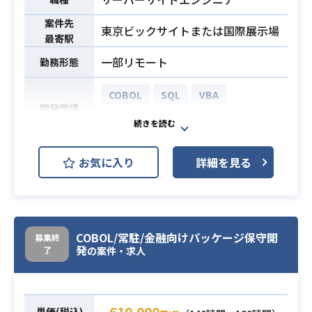
案件先
東京ビックサイトまたは国際展示場
最寄駅
一部リモート
勤務形態
COBOL
SQL
VBA
開発環境
VBScript
【業務内容】
お気に入り
詳細を見る
セキュリティ管理システムの保守・
障害管理を担当していただきます。
【詳細】
本来はリリース管理、ツール作成、
COBOL/常駐/金融向けパッケージ保守開
募集終
ライブラリ管理など、保守や障害管
発
了
の案件・求人
理の業務が幅広くありますが、
既存メンバーへの引継ぎも行われて
いるため基本的には以下の業務を担
業務内容
610,000
当していただきます。
単価(税込)