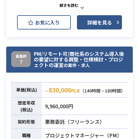
証券会社向けシステムのエンハンス
開発を行っていただきます。
お気に入り
詳細を見る
①設計書執筆（詳細設計/単体テス
ト仕様書/連結テスト仕様書）
②各種計画書執筆（テスト計画）
業務内容
③製造/単体テスト/連結テスト
PM/リモート可/商社系のシステム導入後
④テスト結果報告書執筆
募集終
の要望に対する調整・仕様検討・プロジ
⑤リリース
了
ェクトの運営
の案件・求人
⑥各種依頼事項の対応※テーマに
関わる各種依頼事項の対応。
830,000
単価(税込)
（140時間 ~ 180時間）
・オープンCOBOL開発スキル
〜
円/月
・Oracle操作（SQL）
想定年収
9,960,000円
・Linuxコマンド操作
(税込)
・シェルスクリプト(csh)※今回はcs
業務委託（フリーランス）
契約形態
hだが他のシェルスクリプト開発経験
必須スキル
でも可）
プロジェクトマネージャー（PM）
職種
・詳細設計～リリースまでの推進。