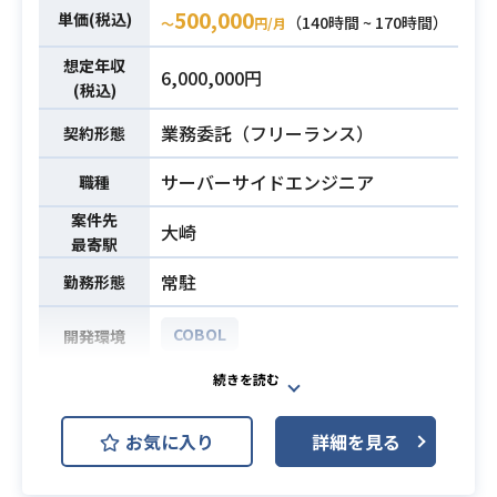
担当チーム内レビュー～ハンドリン
500,000
単価(税込)
（140時間 ~ 170時間）
〜
円/月
グ
※＊Java(メイン)へのマイニングと
想定年収
6,000,000円
なります。PL/SQLはスクラッチ開発
(税込)
はありません
業務委託（フリーランス）
契約形態
≪PG≫
サーバーサイドエンジニア
職種
Java, PL/SQL, オープンCOBOL 合
わせて5年の実務経験
案件先
大崎
必須スキル
最寄駅
※COBOL経験のみは不可。
上記内容での開発経験年数がポイン
常駐
勤務形態
ト
COBOL
開発環境
新基幹システムの再構築支援におい
て以下業務をお任せいたします。
お気に入り
詳細を見る
基幹システムの内、主に物流システ
ム（取引先個別対応）の開発（改