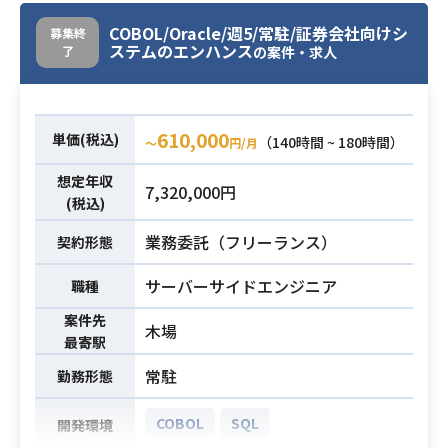
っております。
COBOL/Oracle/週5/常駐/証券会社向けシ
募集終
・COBOLの経験がある方
ステムのエンハンス
了
の案件・求人
必須スキル
・設計書作成能力、PG能力
610,000
単価(税込)
（140時間 ~ 180時間）
〜
円/月
想定年収
7,320,000円
(税込)
業務委託（フリーランス）
契約形態
サーバーサイドエンジニア
職種
案件先
木場
最寄駅
常駐
勤務形態
COBOL
SQL
開発環境