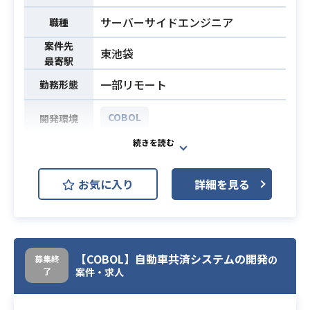
ス理解および各工程の成果物レビュ
サーバーサイドエンジニア
職種
ー経験
案件先
・システム移行（リライト/リビル
東池袋
最寄駅
ド）の経験
一部リモート
勤務形態
COBOL
開発環境
生命保険会社向け数理システムの保
守業務です。商品改定に伴う改修や
お気に入り
詳細を見る
新規追加開発において、基本設計以
降の工程を担当していただきます。
下記の業務を担っていただく想定で
す。
業務内容
・生命保険会社向け数理システムの
【COBOL】自動車共済システムの開発
募集終
の
了
保守・運用
案件・求人
・商品改定対応によるシステム改修
・新規追加開発における基本設計以