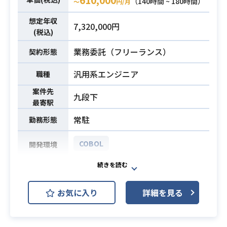
（140時間 ~ 180時間）
〜
円/月
①端末・アプリ・ネットワークの運
想定年収
用保守・監視業務
7,320,000円
(税込)
②ユーザ情報、端末情報の管理VBA
やScriptを使用したツール類の修正
業務委託（フリーランス）
契約形態
や作成
汎用系エンジニア
職種
③基盤維持（バージョンアップ等）
計画とドキュメント作成
案件先
九段下
最寄駅
・システムの運用保守、障害対応の
常駐
勤務形態
経験がある方
・COBOL、z/OSの経験
COBOL
開発環境
・SQLの経験
・Windows/UNIXコマンドの操作
必須スキル
パッケージの保守・開発を行ってい
・ExcelVBA、VBscriptによるツール
ただきます。
作成
お気に入り
詳細を見る
オンラインフロントシステム及びバ
業務内容
・CWAT(セキュリティ管理ソフト)の
ッチシステムの保守・開発を行って
経験があれば尚可
いただきます。