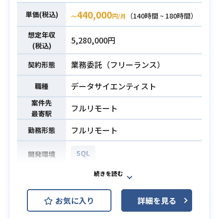
・AIの特に数式実装に得意なメンバ
⑤ETL処理パイプラインの実装/設計
440,000
単価(税込)
（140時間 ~ 180時間）
〜
円/月
ー
経験
必須スキル
・数式からコーディングをできるメ
⑥AWS/GCPなどのインフラ設計/構
想定年収
5,280,000円
ンバー
築経験
(税込)
・クラス設計などコーディングをま
業務委託（フリーランス）
契約形態
とめる業務が得意な方
・顧客折衝の経験ある方
データサイエンティスト
職種
案件先
フルリモート
最寄駅
フルリモート
勤務形態
SQL
開発環境
・製薬系の複数事業のデータオペレ
ーション業務や、プロジェクトの進
お気に入り
詳細を見る
行アシスタント業務を行って頂きま
す。