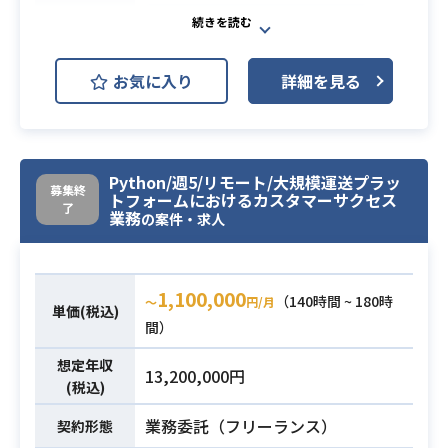
AWS (Amazon Web Services)
開発環境
Azure
Git
GitHub
お気に入り
詳細を見る
リーガルテックプロダクトへの生成A
Iや大規模言語モデルの応用に関する
研究開発及び運用案件にて、データ
サイエンティストをご担当いただき
Python/週5/リモート/大規模運送プラッ
募集終
トフォームにおけるカスタマーサクセス
ます。
了
業務
の案件・求人
・既存サービスにおけるユーザー履
歴データを用いた基礎集計や応用分
析
1,100,000
（140時間 ~ 180時
・生成AIや大規模言語モデルを利用
〜
円/月
業務内容
単価(税込)
間）
したリーガルテックプロダクトの新
規機能の開発及び評価
想定年収
13,200,000円
・生成AIや大規模言語モデル以外の
(税込)
数理最適化手法を用いたリーガルテ
業務委託（フリーランス）
契約形態
ックプロダクトの新規機能に関する