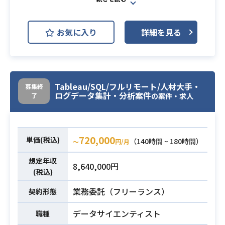
Linux
音声認識後のテキスト、または音声
お気に入り
詳細を見る
データに基づき、発話ごとに会話の
ドメインや意図を分類しラベルを付
与するモデルを構築します。
（初期スコープでは金融の日本語コ
Tableau/SQL/フルリモート/人材大手・
募集終
ールセンターデータを対象とする予
ログデータ集計・分析案件
了
の案件・求人
定）
後続フェーズにおいてはより言語理
解寄り、BIOラベルの付与などに進ん
720,000
でいく可能性が高いです。
単価(税込)
（140時間 ~ 180時間）
〜
円/月
音声認識部分は既存モデルが存在す
業務内容
想定年収
るため、（ノイズを含んだ）純粋なN
8,640,000円
(税込)
LPプロジェクトとして進めることも
可能ですが、
業務委託（フリーランス）
契約形態
E2Eで構築した方が精度が高い場合
データサイエンティスト
職種
は音声認識～言語理解まで含めたモ