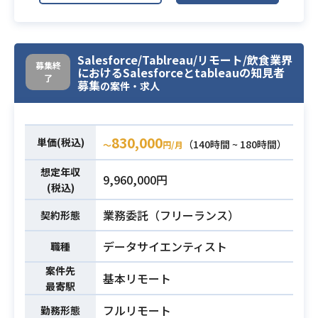
クセスエン ジニアとしてご参画頂き
・GoogleAppScriptなどを使った運
ます。
用改善支援
※詳細は面談時にお話しいたしま
・Pythonなどを利用した基本的なプ
Salesforce/Tablreau/リモート/飲食業界
す。
募集終
におけるSalesforceとtableauの知見者
ログラミング知識
【案件内容】
了
募集
の案件・求人
・オペレーション効率化、自動化業
必須スキル
〇アルゴリズムを利用した配車計画
務に関わった経験
シュミレーション業務
・顧客折衝の経験
・シュミレーション要件整理,実行の
830,000
単価(税込)
（140時間 ~ 180時間）
〜
円/月
ための顧客コミュニケーション
・データ分析の前処理としてデータ
想定年収
業務内容
9,960,000円
フォーマットやテキストの整形
(税込)
・データ分析プログラム実行,アルゴ
業務委託（フリーランス）
契約形態
リズムのパラメータ調整
・データ分析の結果集計(SQL集計、
データサイエンティスト
職種
レポートまとめ)
案件先
〇シュミレーションBPO業務
基本リモート
最寄駅
・日々の配車計算業務を代行してい
る顧客の業務(1日1~2時間程度)
フルリモート
勤務形態