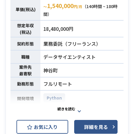
ータを活用した新規事業企画、事業
1,540,000
（140時間 ~ 180時
〜
円/月
推進も担当
単価(税込)
間）
・データ分析
想定年収
18,480,000円
◎ロジカルに仮説立てし、検証す
(税込)
ることができる。
業務委託（フリーランス）
契約形態
◎Python、SQL、Excelをスピー
ディーに扱える方
データサイエンティスト
職種
〇回帰分析の理論理解があれば尚
可
案件先
神谷町
最寄駅
・パワーポイントが書ける
必須スキル
〇整理学があって、端的なアウト
フルリモート
勤務形態
ラインが書ける。
〇きれいにページを仕上げられ
Python
開発環境
る。
・クライアントと会話できる。
冷温システムの異常検知システム開
〇部長クラスの打ち合わせメンバ
発プロジェクトにおけるデータ分
お気に入り
ーと対等に会話できる。
詳細を見る
析・モデル開発業務を