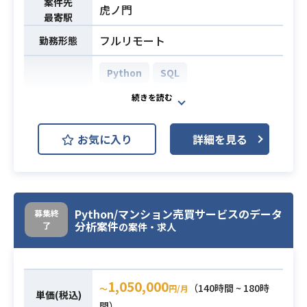
案件先
虎ノ門
・コンテナを利用した開発・運用の
最寄駅
経験
フルリモート
勤務形態
・AWS/GCPなどパブリッククラウド
での運用経験
Python
SQL
・SQLを使用した開発・運用業務の
必須スキル
AWS (Amazon Web Services)
開発環境
経験
・BigQuery/Redshift等のDWHを用
GCP (Google Cloud Platform)
いた開発・運用業務の経験
お気に入り
詳細を見る
・大規模（高負荷）、高可用性サー
位置情報ビックデータを活用したマ
ビスの経験
ーケティングSaaSサービス開発にお
・Serverless Architectureを使用し
ける、
た開発・運用経験
データサイエンティスト（機械学習/
Python/マンション売買サービスのデータ
募集終
データエンジニアリング）の募集で
分析案件
了
の案件・求人
す。
データ「分析」するのではなく、デ
ータ分析できる「アルゴリズム開
1,050,000
（140時間 ~ 180時
〜
円/月
発」ができるデータサイエンティス
単価(税込)
間）