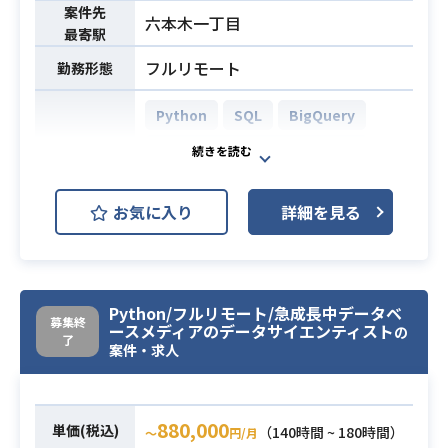
案件先
六本木一丁目
最寄駅
フルリモート
勤務形態
Python
SQL
BigQuery
AWS (Amazon Web Services)
開発環境
GCP (Google Cloud Platform)
お気に入り
詳細を見る
検索・レコメンドプロダクトの内容
をご理解いただき，
現在不足しているデータや集計項目
を主体的に見つけていただき，主体
Python/フルリモート/急成長中データベ
募集終
ースメディアのデータサイエンティスト
の
的に改善業務に取り組んでいただき
了
案件・求人
ます。
データ整備やデータマート作成など
は他チームが専門で行っている関係
880,000
単価(税込)
（140時間 ~ 180時間）
上、
〜
円/月