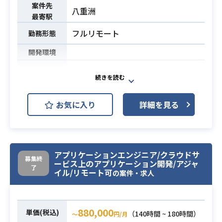
デル構成とすることも可能です。
案件先
八重洲
完成したモデルをプロダクション化
最寄駅
する場面では別のMLエンジニアが入
フルリモート
勤務形態
りますので、前処理 /モデル構築/評
価部分のみをご担当いただく想定で
開発環境
す。
Webサイトについてのデータマート
設計・開発・保守や
・深層学習ベースの音声認識/NLPプ
データ分析支援（Tableauを利用し
業務内容
ロジェクトにおける開発経験
お気に入り
詳細を見る
たデータ可視化）を行っていただき
・BERTやWav2vecなどの自己教師
ます。
あり学習＋Fine-tuningからなるモデ
必須スキル
ルアーキテクチャへの理解
・分析系SQLの作成経験（長いSQL
・HuggingfaceやPytorchを利用し
アプリケーションエンジニア/クラウドサ
(数千行程度)、window関数を扱った
募集終
た学習パイプラインの構築やモデル
ービス上のアプリケーション開発/アジャ
ご経験）
必須スキル
了
イル/リモート可
のチューニング経験
の案件・求人
・基本設計工程以降の開発経験（言
語問わず）
880,000
単価(税込)
（140時間 ~ 180時間）
〜
円/月