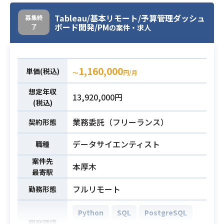
ズムを作り上げるポジションです。
入・売却の仕組みを変えていく不動
【開発環境】
Tableau/基本リモート/予算管理ダッシュ
募集終
産テック企業です。
ボード開発/PM
了
・言語: Python, JavaScript, SQL
の案件・求人
今回はデータチームへの配属とな
・データ処理: BigQuery, Airflow, そ
り、既存のプロダクトや新規のプロ
業務内容
の他GCP全般
ダクトに対して、グループ会社と連
【おすすめポイント】
1,160,000
携しつつ、
単価(税込)
〜
円/月
クラウドベース、サーバレスな開発
住に関わる周辺情報を関連されなが
環境で最新技術の採用を志向してお
想定年収
らサービスを拡大に関わって頂く予
13,920,000円
り、
(税込)
定です。
技術選定、仕様検討も含め、ご自身
どのような情報をサービスにしてい
業務委託（フリーランス）
契約形態
で実施いただける環境です。
くか分析し、企画まで行って頂ける
全社の人数が少ないことで逆に、ク
データサイエンティスト
職種
方を求めております。
ライアントの声を簡単に開発部隊へ
案件先
フィードバックでき、
本厚木
・Pythonを用いた開発経験
最寄駅
自分の作った機能に対して「これほ
・AI、機械学習、データ分析に関す
フルリモート
勤務形態
しかったんだよね」と言っていただ
る開発経験
必須スキル
ける環境です。
・PdMなどサービスの企画に携わっ
Python
SQL
PostgreSQL
た経験
開発環境