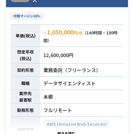
っていただきます。
人
・SQLを用いたデータ抽出、Tablea
中間マージン10%
uを用いたダッシュボード作成、Pyt
honを用いた分析経験がある
1,050,000
（140時間 ~ 180時
〜
円/月
・データ分析プロジェクトを推進で
単価(税込)
間）
きる
・プロジェクトマネジメントが可能
必須スキル
想定年収
12,600,000円
・統計や機械学習にも造詣があり、
(税込)
アナリストより高度な分析ができる
業務委託（フリーランス）
契約形態
・データ利活用や分析において、事
業や施策の目的・内容を熟知したう
データサイエンティスト
職種
えで提案型で業務をおこなる
案件先
本郷
最寄駅
フルリモート
勤務形態
AWS (Amazon Web Services)
開発環境