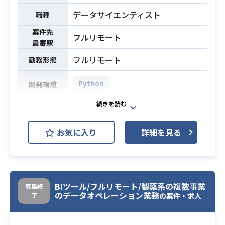
・業務で機械学習モデルを用いた需
術相談
データサイエンティスト
職種
要予測に取り組んだ経験がある
データベース技術勉強会（週1回60分
・時系列データ解析や予測モデルを
案件先
）
フルリモート
最寄駅
構築に関して、専門的な知識を保有
している
・1年以上の研究またはビジネスにお
フルリモート
勤務形態
・Python、SQLなどを用いてデータ
必須スキル
けるデータ分析による課題解決経験
分析およびモデル構築、結果の可視
・統計、機械学習の基礎知識
Python
開発環境
化、精度検証を実施できる
・アジャイル・スクラムでの開発経
・ビジネス部門とコミュニケーショ
験
【概要・業務内容】は下記になりま
ンを行い、プロジェクトを主体的に
※ 下記のうち、1つは必須
す。
お気に入り
進めることができる
詳細を見る
①学会や学術誌などの投稿、発表経
①既存プロジェクトの整理
業務内容
験
②デモ機作成
②データに関する技術書籍の執筆経
※詳細は面談時にお話しできればと
必須スキル
験
存じます。
③データコンペティションの入賞経
BIツール/フルリモート/製薬系の複数事業
募集終
・Pythonの開発経験
のデータオペレーション業務
験
了
の案件・求人
・数学的コーディングの実装力に自
④3組織以上へのデータ分析コンサル
信のある方（最重要）
ティング経験