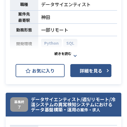
義、デザイン検討、開発まで一気通
データサイエンティスト
職種
貫で実施したことがあること
案件先
神田
最寄駅
一部リモート
勤務形態
Python
SQL
開発環境
【案件概要】
アナリティクス・AI案件の推進
お気に入り
詳細を見る
金融/通信/EC・小売/不動産など幅広
い業界の課題(リスク管理/収益モデル
構築)をAIなどの最新技術を用いて分
析し、コンサルティングを行ってい
業務内容
データサイエンティスト/週5/リモート/冷
ただく。
募集終
温システムの異常検知システムにおける
・PMとしてクライアントとの対話を
了
データ基盤構築・運用
の案件・求人
通じ分析・AIモデル構築から経営課
題解決まで様々な案件に対応し、デ