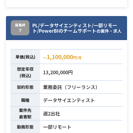
AIコンサルタントおよび顧客の専門
家と協力し、概念実証から本番導入
までをデータサイエンティストとし
て推進して頂きます。
PL/データサイエンティスト/一部リモー
募集終
ト/PowerBIのチームサポート
了
具体的には下記業務を想定しており
の案件・求人
ます。
・異常検知（異常になった際の検
知、または異常になる前の予兆の検
1,100,000
単価(税込)
業務内容
〜
円/月
知）における顧客の課題および要件
を理解し、
想定年収
13,200,000円
達成に向けての仮設立案およびデー
(税込)
タの収集・分析を実施
業務委託（フリーランス）
契約形態
・数理/機械学習モデルの予測精度や
汎用性を向上させるための特徴量エ
データサイエンティスト
職種
ンジニアリング
案件先
・目的に対して適切なモデルを選
週2出社
最寄駅
定・開発し仮説検証を実施
一部リモート
勤務形態
・一連の作業に必要な分析基盤の構