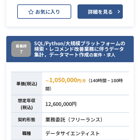
す≫
お気に入り
詳細を見る
システムが吐き出すCSVのデータを
チェックし
データ補填、変換するツールの作成
業務内容
基本設計/チェック機能の実装/データ
SQL/Python/大規模プラットフォームの
補填機能の実装を行っていただきま
募集終
検索・レコメンド改善業務に伴うデータ
す
了
集計，データマート作成
の案件・求人
詳細は面談時にお伝えいたします。
・Python/Pandas データ分析の経験
必須スキル
1,050,000
（140時間 ~ 180時
・データ分析の実務経験
〜
円/月
単価(税込)
間）
想定年収
12,600,000円
(税込)
業務委託（フリーランス）
契約形態
データサイエンティスト
職種