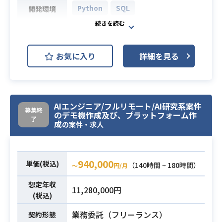
Python
SQL
開発環境
・Databricksを用いたデータクレン
ジング処理の設計/実装
ネット予約人数の予測モデルの改善
・グラウンドトルゥースデータ作成
を行っていただきます。
プロセスの効率化と改善
お気に入り
詳細を見る
・現在ネット予約における売上の月
【開発環境】
次着地見込みを過去の実績に基づい
利用ツール：Google Workspace、N
たルールベースのロジックを用いて
otion、Slack、Asana
行っている。
利用言語：Python、Scala、SQL
AIエンジニア/フルリモート/AI研究系案件
・予測精度を向上させるために、機
利用技術：React、FastAPI、Scrap
募集終
のデモ機作成及び、プラットフォーム作
械学習モデルの活用を検討し現在精
了
業務内容
y、Databricks（Apache Spark）、
成
の案件・求人
度検証を行なっているが、その作成
Terraform
している機械学習モデルの改善に取
利用データベース：Aurora（Postgr
り組んでもらいたい。
eSQL）、Cloud Spanner、BigQuer
940,000
単価(税込)
（140時間 ~ 180時間）
〜
円/月
※ 現在利用しているモデルはLightG
y、Lakehouse
BMで、前年度や前月実績などを用い
【開発の進め方 】
想定年収
11,280,000円
て日次でネット予約人数を予測して
AsanaとNotion を利用したアジャイ
(税込)
いる。
ル開発 （週1回30分の定例MTG ）
業務委託（フリーランス）
契約形態
週1回のメンターとの1on1による技