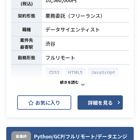
(税込)
・Salesforceとtableau(BI)の画面開
業務委託（フリーランス）
契約形態
発にあたって、業務部門からの要望
をとりまとめて、SIerの開発に反映
データサイエンティスト
職種
できる方。
案件先
・Salesforceとtableau(BI)で開発し
必須スキル
渋谷
最寄駅
た画面を業務部門と動作確認をし
て、SIerからスキルトランスファー
フルリモート
勤務形態
を受けて改善点があればメンテナン
CSS3
HTML5
JavaScript
スしていける方。
Python
Django
Vue.js
BigQuery
開発環境
お気に入り
詳細を見る
AWS (Amazon Web Services)
GCP (Google Cloud Platform)
Azure
Kubernetes
Python/GCP/フルリモート/データエンジ
募集終