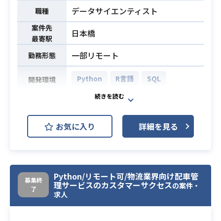
企画提案
データサイエンティスト
職種
・既存プロダクトAIの保守運用およ
び改善
案件先
日本橋
最寄駅
・データサイエンティストとしてPyt
一部リモート
勤務形態
honを用いたAIモデル開発経験（3年
以上）
Python
R言語
SQL
開発環境
・データサイエンティストとしてPyt
honを用いたデータ分析経験（3年以
荷主と運送会社をつなぐマッチング
上）
プラットフォーム事業と、荷主向け
必須スキル
・Gitと用いたチーム開発経験
お気に入り
詳細を見る
のオペレーションDXを支援するSaaS
・WebアプリをPoCから設計〜開
事業を運営しており、
発、テスト、改善まで行った経験
14兆円を超える物流業界において、
・データベースの設計経験
自社ブランド・全国の営業ネットワ
・統計的手法を用いたモデルの性能
Python/リモート可/物流業界向け配車管
ークと、プロダクトの仕組み・プロ
募集終
理サービスのカスタマーサクセス
評価経験
の案件・
ダクトを融合し、
了
求人
日本の物流を変革を行なっておりま
す。