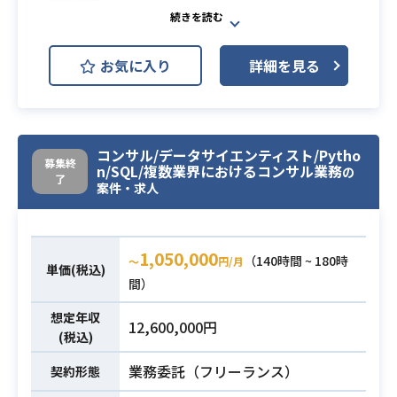
・データサイエンティスト、機械学
Tableau
習エンジニア、データエンジニアと
しての実務経験
【案件概要】
必須スキル
お気に入り
詳細を見る
・Python、SQLの活用経験
大手自動車メーカー予算管理部門向
・機械学習、統計解析、データマイ
けのtableauダッシュボードの開発業
ニングなどの知識と活用経験
務を行っていただきます。
詳細は面談時にお話しいたします。
コンサル/データサイエンティスト/Pytho
募集終
【業務内容】
業務内容
n/SQL/複数業界におけるコンサル業務
の
了
・要件ヒアリング、顧客折衝
案件・求人
・ダッシュボードデザイン検討・提
案
・ダッシュボード開発
1,050,000
（140時間 ~ 180時
〜
円/月
単価(税込)
・運用手順書作成
間）
・SQLの知識、実務経験があること
想定年収
12,600,000円
(税込)
・顧客折衝、要件定義、が独力で出
来ること
業務委託（フリーランス）
契約形態
必須スキル
・tableauダッシュボードの要件定