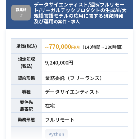
データサイエンティスト/週5/フルリモー
（3年以上）
ト/リーガルテックプロダクトの生成AI/大
募集終
・OSS、クラウドに関する利活用経
規模言語モデルの応用に関する研究開発
了
験を有していること
及び運用
の案件・求人
・自己表現と課題形成ができ、前向
必須スキル
きな議論を行えるコミュニケーショ
ン能力があること
770,000
単価(税込)
（140時間 ~ 180時間）
〜
円/月
・システムが出力する英文メッセー
ジを理解できるレベルの英語能力が
想定年収
9,240,000円
(税込)
あること
業務委託（フリーランス）
契約形態
データサイエンティスト
職種
案件先
在宅
最寄駅
フルリモート
勤務形態
Python