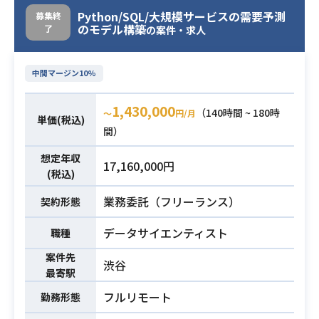
ティストを募集します。
Python/SQL/大規模サービスの需要予測
募集終
のモデル構築
了
技術選定、アーキテクチャ設計、開
の案件・求人
発プロセスの改善、開発組織の強化
などをご担当いただき、
中間マージン10%
CTO/VPoE/テックリードなどの上流
ポジションへのチャレンジも歓迎で
1,430,000
（140時間 ~ 180時
〜
円/月
す。
単価(税込)
間）
【具体的な業務】
・エンドのビジネス課題を分析可能
想定年収
17,160,000円
な課題へ分解し、適切な分析アプロ
(税込)
ーチ・モデリング手法を設計・PJの
業務委託（フリーランス）
契約形態
推進を実施する
ッグデータを利用した仮説検証・意
データサイエンティスト
職種
思決定の支援
案件先
・ビッグデータを活用したモデル構
渋谷
最寄駅
築、及び、サービスのコア機能の開
フルリモート
発
勤務形態
業務内容
・継続的なモデルの品質評価と改善