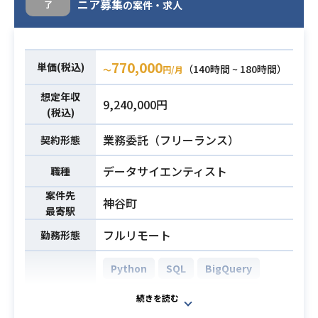
ニア募集
了
マルチクラウド機械学習プラットフ
の案件・求人
ォームサービスに付随するデータ分
析等を行っていただきます。
■Kubeflow Pipelines
770,000
単価(税込)
（140時間 ~ 180時間）
〜
円/月
・データ接続
・データ加工
業務内容
想定年収
9,240,000円
・機械学習モデル構築
(税込)
・エンドポイント構築機能を実装
業務委託（フリーランス）
契約形態
■データ分析
• ダッシュボード、データビジュアル
データサイエンティスト
職種
機能の開発(実装方法検討中)
案件先
神谷町
最寄駅
・Pythonの経験2年以上
・データ分析経験
フルリモート
勤務形態
必須スキル
・機械学習ライブラリーを触れた経
験
Python
SQL
BigQuery
AWS (Amazon Web Services)
開発環境
GCP (Google Cloud Platform)