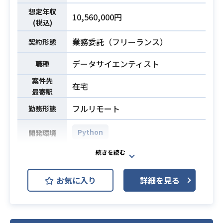
業務内容
このあたりの業務については依頼す
想定年収
10,560,000円
るだけになるケースが多くなる想定
(税込)
です。
業務委託（フリーランス）
契約形態
工程は上流工程が主にになる想定で
す。
データサイエンティスト
職種
施策のための準備や，施策実施後の
データ集計なので一般的な工程では
案件先
在宅
最寄駅
要件定義や保守運用あたりの工程に
なるかと思います。
フルリモート
勤務形態
・BigQuery を使ったデータ集計
Python
開発環境
必須スキル
・データ整備やデータマート設計
自社で開発をしている企業向けデー
タベースメディアを持つ企業での募
お気に入り
詳細を見る
集です。
プロダクトの拡大に伴い、開発プロ
セスの持続的な改善、組織的な開発
力の向上を目指し、データサイエン