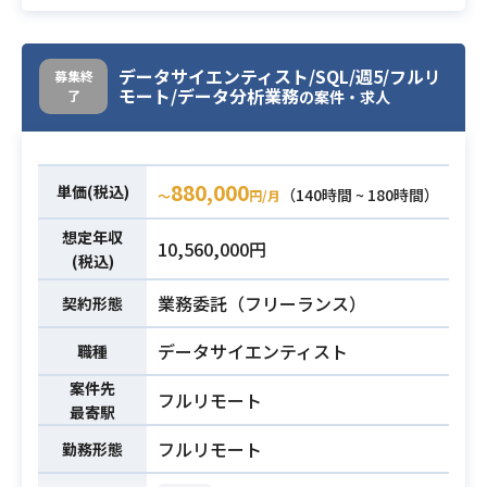
・アンケート作成
業務内容
・データ集計
・レポート作成
データサイエンティスト/SQL/週5/フルリ
募集終
モート/データ分析業務
了
・SQLを用いたデータ抽出
の案件・求人
・サポート業務(関係者の日程調整) e
tc.
880,000
単価(税込)
（140時間 ~ 180時間）
〜
円/月
・BIツールを用いたレポート作成経
験
想定年収
10,560,000円
※ご提案時に使用ツールと年数をご
(税込)
教示お願いいたします。
必須スキル
業務委託（フリーランス）
契約形態
・Excelマクロのご経験
・SQLを用いたデータ抽出の実務経
データサイエンティスト
職種
験
案件先
フルリモート
最寄駅
フルリモート
勤務形態