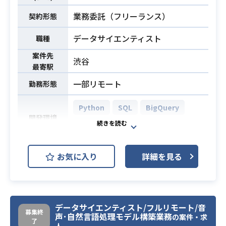
開発
業務委託（フリーランス）
契約形態
サイト分析
データサイエンティスト
職種
・データサイエンティストないしデ
ータアナリストの経験5年以上
案件先
渋谷
・上記【想定業務】のご経験が必須
最寄駅
・SQLでの探索的データ解析
一部リモート
勤務形態
・マーケ系の分析
必須スキル
・不明確なデータ構造を扱う場合
Python
SQL
BigQuery
も、キーや項目値からあたりをつ
開発環境
Tableau
け、(制約はつくものの)既存データか
ら整合性を担保する形でアウトプッ
大規模口コミサービを展開している
トできるスキル
お気に入り
詳細を見る
企業にて、データサイエンスチーム
に所属いただき、
プロジェクトマネジメント、Tablea
業務内容
uを用いたデータの可視化やサービス
データサイエンティスト/フルリモート/音
募集終
の改善に向けた分析支援などを行な
声･自然言語処理モデル構築業務
の案件・求
了