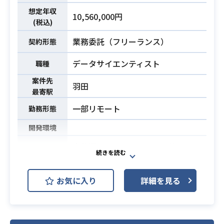
想定年収
10,560,000円
(税込)
業務委託（フリーランス）
契約形態
データサイエンティスト
職種
案件先
羽田
最寄駅
一部リモート
勤務形態
開発環境
自動運転によるモビリティサービス
の実現に向けたクラウドプラットフ
業務内容
ォームの開発に携わっていただきま
お気に入り
詳細を見る
す。
・何らかの言語でプログラミング経
験及びシステム設計経験があること