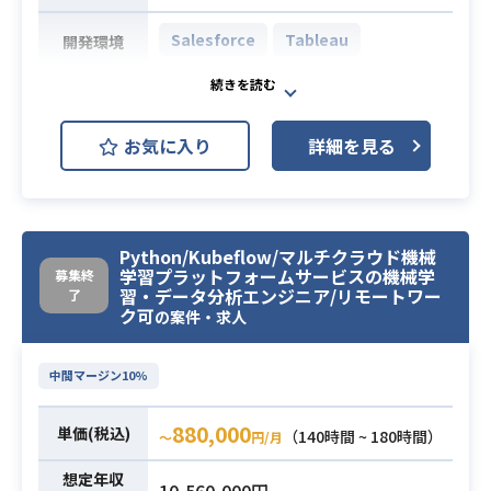
・顧客オンボード支援
Salesforce
Tableau
・システムの導入に必要な情報収
開発環境
集、データの整理
・ローコードノーコードでアプリケ
・ GoogleAppScriptなどを使った運
ーション開発とデータ利活用ができ
用改善支援
お気に入り
詳細を見る
る営業基盤（ETL、snowflake、Sal
・Pythonなどを利用した基本的なプ
esforce、Tableau）を、4月から半
ログラミング知見
年かけてSIerと構築していきます。
・オペレーション効率化、自動化業
必須スキル
・アプリケーション開発について
務に関わった経験
Python/Kubeflow/マルチクラウド機械
は、各業務部門が使っているパッケ
学習プラットフォームサービスの機械学
募集終
・顧客との折衝経験
ージのアプリケーションを、Salesfo
業務内容
習・データ分析エンジニア/リモートワー
了
rceに置き換えていきますが、担当は
ク可
の案件・求人
DX推進部門の1名しかいない状況。
・営業基盤に蓄積されていくデータ
中間マージン10%
を、クライアントのビジネスに利活
用（客数予測や自動発注など）して
880,000
単価(税込)
（140時間 ~ 180時間）
〜
円/月
いくことも必要になりますが、その
人材も不足。
想定年収
10,560,000円