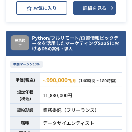
お気に入り
詳細を見る
GCP/AWS上で運用しているマイクロ
サービス群の運用業務
・お客様からの問い合わせに対する
調査
Python/フルリモート/位置情報ビックデ
募集終
ータを活用したマーケティングSaaSにお
・発生した障害や不具合の調査、修
了
けるDS
の案件・求人
正対応
・システム負荷軽減やコスト削減な
業務内容
中間マージン10%
どの調査、修正対応
GCP/AWS上で運用しているマイクロ
990,000
単価(税込)
（140時間 ~ 180時間）
サービス群の保守業務
〜
円/月
・使用しているミドルウェアのアッ
想定年収
11,880,000円
プデート対応
(税込)
・使用しているライブラリ群のアッ
業務委託（フリーランス）
契約形態
プデート対応
データサイエンティスト
職種
・Pythonを使用した開発・運用の経
験