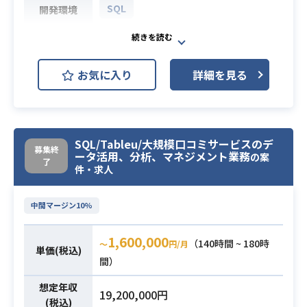
SQL
開発環境
スマホゲームをドメインとした事業
会社にて、「IP(知的財産)単位でのロ
お気に入り
詳細を見る
イヤリティ向上」を追求するため、
プロダクト横断または単体でのデー
タ分析業務を行っていただきます。
【想定業務】
SQL/Tableu/大規模口コミサービスのデ
アドホック分析
募集終
ータ活用、分析、マネジメント業務
の案
・分析要件定義
了
件・求人
・分析設計
業務内容
・分析
中間マージン10%
└ GCPリソース（ローカルでも可）
を利用しての分析
1,600,000
（140時間 ~ 180時
〜
円/月
└ SQLでの探索的データ解析
単価(税込)
間）
・ステークホルダー向けの分析レポ
ーティング
想定年収
19,200,000円
分析ダッシュボード＆データマート
(税込)