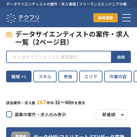
データサイエンティストの案件・求人情報 | フリーランスエンジニアの案
件・求人なら【テクフリ】
新規登録
データサイエンティストの案件・求人
一覧（2ページ目）
検索
職種
+1
スキル
単価
エリア
作業内容
267
31〜60
該当案件・求人数
件中
件を表示
募集中案件・求人のみ表示
新着順
データ分析/フルリモート/CSVデータ変換
募集終