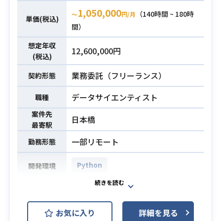
カスタマーサクセスエンジニアとし
1,050,000
（140時間 ~ 180時
〜
円/月
て下記業務を想定しております。
単価(税込)
間）
・アルゴリズムを利用した配車計画
シュミレーション業務
想定年収
12,600,000円
‐ シュミレーション要件整理,実行
(税込)
業務内容
のための顧客コミュニケーション
業務委託（フリーランス）
契約形態
‐ データ分析の前処理としてデー
タフォーマットやテキストの整形
データサイエンティスト
職種
‐ データ分析プログラム実行,アルゴ
案件先
リズムのパラメータ調整
日本橋
最寄駅
‐ データ分析の結果集計(SQL集
計、レポートまとめ)
一部リモート
勤務形態
・シミュレーションBPO業務
Python
‐ 日々の配車計算業務を代行して
開発環境
いる顧客の業務(1日1～2時間程度）
【案件概要】
・顧客オンボード支援
物流業界向け配車管理サービスを展
・システムの導入に必要な情報収
お気に入り
詳細を見る
開している企業にて、カスタマーサ
集、データの整理