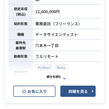
トを探しております。
【業務内容】
想定年収
12,600,000円
膨大な位置情報データ（数百万ユー
(税込)
ザー）を解析し、
業務委託（フリーランス）
契約形態
実クライアントに役立つ指標の設計
や精度の検証及び改善していただき
データサイエンティスト
職種
ます。
案件先
また、解析結果をクライアントに届
六本木一丁目
最寄駅
けるためのデータパイプライン開発
も行います。
フルリモート
勤務形態
今後の展望としてはこれからさら
に、売上予測、位置情報広告等の機
Python
Ruby
開発環境
能を追加、
AWS (Amazon Web Services)
業務内容
人流ビッグデータを活用する分析基
盤・マーケティング基盤として、圧
同社は中古マンションを簡単に購
お気に入り
詳細を見る
倒的なトップを取りにいきます。
入・売却ができるスマホアプリを運
今回募集しているデータサイエンテ
営スタートし、
ィストは、そのコアとなるアルゴリ
AIや機械学習を用いてマンション購