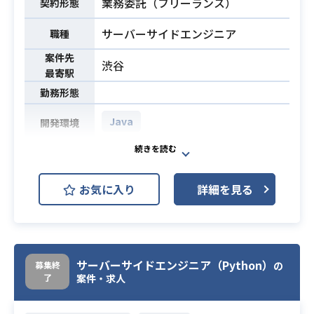
業務委託（フリーランス）
契約形態
サーバーサイドエンジニア
職種
案件先
渋谷
最寄駅
勤務形態
Java
開発環境
webサービス基盤の開発・運用支援
業務内容
を担当頂きます。
お気に入り
詳細を見る
・Java（SpringBoot）の開発経験が
豊富な方
必須スキル
・基盤系の開発経験のある方
サーバーサイドエンジニア（Python）
募集終
の
了
案件・求人