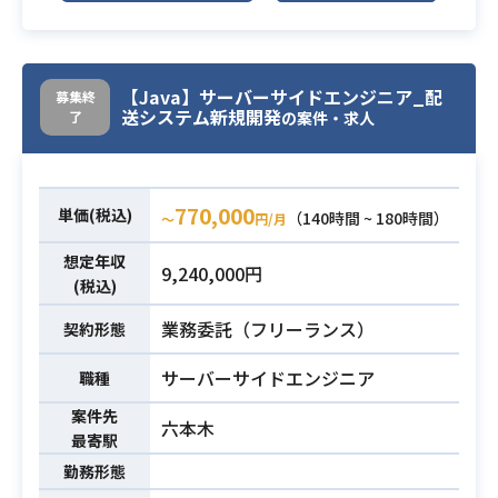
・MySQLでの開発経験1年以上
能の設計・実装を行った経験
・Javaでの開発経験3年以上
必須スキル
必須スキル
・階層アーキテクチャやオブジェク
・JavaScriptでの開発経験1年以上
ト指向を基本とした設計での開発経
【Java】サーバーサイドエンジニア_配
募集終
験
送システム新規開発
了
の案件・求人
・チームリーダとして数人の開発者
を率いて案件を進めた経験
770,000
単価(税込)
（140時間 ~ 180時間）
〜
円/月
想定年収
9,240,000円
(税込)
業務委託（フリーランス）
契約形態
サーバーサイドエンジニア
職種
案件先
六本木
最寄駅
勤務形態