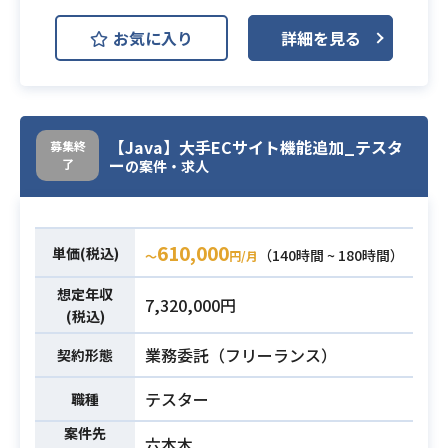
ージのエンハンス開発プロジェクト
お気に入り
詳細を見る
において、
業務内容
フットワーク軽く動いていただけるJ
avaエンジニアを募集しております。
・JavaでのWebアプリ開発経験（5
【Java】大手ECサイト機能追加_テスタ
募集終
年以上）
ー
了
の案件・求人
・設計のご経験（基本設計、詳細設
計、テスト設計、DB設計、業務ロジ
必須スキル
ック設計）
610,000
単価(税込)
（140時間 ~ 180時間）
〜
円/月
・上流工程からの一貫したご経験
・スクラム形式での開発経験
想定年収
7,320,000円
(税込)
業務委託（フリーランス）
契約形態
テスター
職種
案件先
六本木