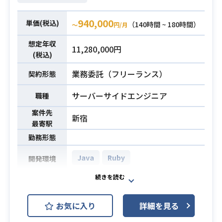
が確定次第WEB上に反映して頂きま
す。
940,000
単価(税込)
（140時間 ~ 180時間）
〜
円/月
・HTML5, CSS3, Javascriptのコー
想定年収
11,280,000円
(税込)
ディング実務経験 3年以上
必須スキル
・ランディングページ制作実務経験 3
業務委託（フリーランス）
契約形態
年以上
サーバーサイドエンジニア
職種
案件先
新宿
最寄駅
勤務形態
Java
Ruby
開発環境
アーキテクトチームにて、開発チー
ムでは解決が難しい、または機能横
お気に入り
詳細を見る
断的で影響範囲の広いような、 難易
度の高い課題解決に従事いただきま