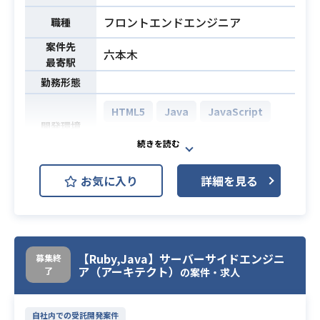
フロントエンドエンジニア
職種
案件先
六本木
最寄駅
勤務形態
HTML5
Java
JavaScript
開発環境
Objective-C
PHP
通販サイトのランディングページの
お気に入り
詳細を見る
開発からデバックまで一貫して担当
していただきます。
【具体的な業務内容】
PCサイト、スマートフォンサイト向
【Ruby,Java】サーバーサイドエンジニ
募集終
けに通販サイトのランディングペー
業務内容
ア（アーキテクト）
了
の案件・求人
ジの開発からデバックまでを担当し
て頂きます。
季節特集やセール告知等、デザイン
自社内での受託開発案件