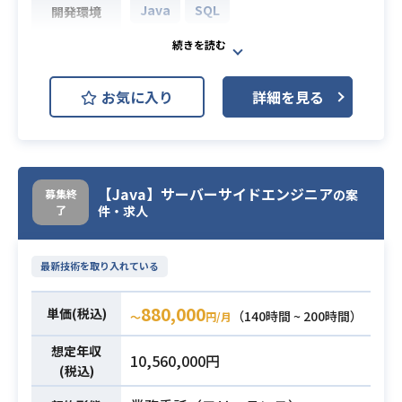
Java
SQL
開発環境
人事労務系パッケージソフトウェア
のカスタマイズ開発作業。 詳細設計
お気に入り
詳細を見る
書作成、コーディング、単体テス
業務内容
ト、内部結合テストを対応していい
ただきます。
・Javaでの開発経験1年以上
【Java】サーバーサイドエンジニア
募集終
の案
・SQLが書ける方
必須スキル
了
件・求人
・通常のコミュニケーション能力
最新技術を取り入れている
880,000
単価(税込)
（140時間 ~ 200時間）
〜
円/月
想定年収
10,560,000円
(税込)