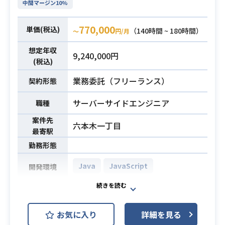
中間マージン10%
ます（案件にリーダとしてアサイン
された場合）
業務内容
770,000
単価(税込)
（140時間 ~ 180時間）
〜
円/月
・APIはREST APIを提供するBacken
dと、画面のユースケースに合わせた
想定年収
9,240,000円
APIを提供するBFF(オーケストレー
(税込)
ション層)の2層構成になっています
業務委託（フリーランス）
契約形態
・前者はSpring Boot2, Spring MVC,
Java11、後者はSpring Boot2, Sprin
サーバーサイドエンジニア
職種
g WebFlux, Kotlinといった技術で開
案件先
発しています
六本木一丁目
最寄駅
・企画者含めてのワンチーム体制
勤務形態
で、設計/開発/リリースまでチームで
併走していきます
Java
JavaScript
開発環境
・Java or Kotlinを用いた開発の経験
公立・私立保育園へのICTシステム提
・Springを用いた開発の経験
業務内容
供・運用
・gitを用いた開発の経験
お気に入り
詳細を見る
・フレームワークを利用して横断機