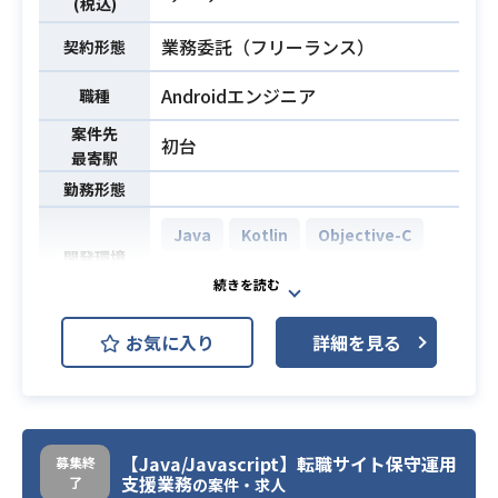
(税込)
業務委託（フリーランス）
契約形態
Androidエンジニア
職種
案件先
初台
最寄駅
勤務形態
Java
Kotlin
Objective-C
開発環境
Swift
ソリューション事業部にて顧客から
お気に入り
詳細を見る
都度新しいものを受注してアプリを
開発していきます。
業務内容
・顧客の要件を元に、アプリの要件
定義・設計・開発・テストまでの一
【Java/Javascript】転職サイト保守運用
募集終
連の業務をご担当いただきます。
支援業務
了
の案件・求人