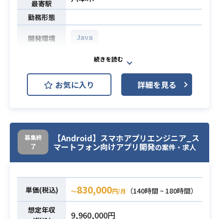
最寄駅
勤務形態
Java
開発環境
流通小売業界大手クライアントのネ
ットスーパーの大型改修PJのテスト
お気に入り
詳細を見る
フェーズをご支援いただきます。
予め作成済みの結合テストの仕様書
を元にテストを実施いただき、バグ
業務内容
管理表への記載、修正後の再動作確
認を実施いただきます。
【Android】スマホアプリエンジニア_ス
募集終
マートフォン向けアプリ開発
了
リリースは2020年4月・6月を予定し
の案件・求人
ています。
・単体テスト、結合テスト実施経験3
必須スキル
830,000
単価(税込)
（140時間 ~ 180時間）
〜
円/月
年以上
想定年収
9,960,000円