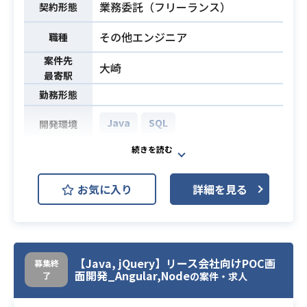
業務委託（フリーランス）
契約形態
その他エンジニア
職種
案件先
大崎
最寄駅
勤務形態
Java
SQL
開発環境
人事労務系パッケージソフトウェア
のカスタマイズ開発作業。
お気に入り
詳細を見る
詳細設計書作成、コーディング、単
業務内容
体テスト、内部結合テストを対応し
ていいただきます。
・Javaでの開発経験1年以上
【Java, jQuery】リース会社向けPOC画
募集終
・SQLが書ける方
必須スキル
面開発_Angular,Node
了
の案件・求人
・通常のコミュニケーション能力