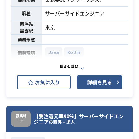
サーバーサイドエンジニア
職種
案件先
東京
最寄駅
勤務形態
Java
Kotlin
開発環境
・スマホアプリ向けAPIの開発チーム
に参画いただき開発業務に従事いた
お気に入り
詳細を見る
だきます
・アーキテクトとしてフレームワー
クの機能を活用した横断機能の実装
及び、全体の設計思想を理解しバラ
ンスを取る役割を担っていただきま
【受注還元率90%】サーバーサイドエン
募集終
ジニア
了
す
の案件・求人
・リーダとして数人の開発者を率い
ながら開発案件を遂行していただき