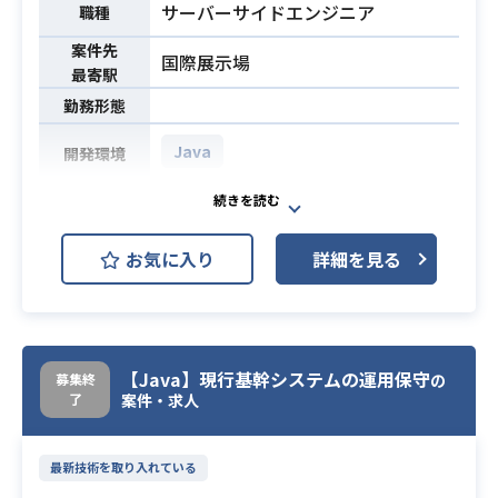
サーバーサイドエンジニア
職種
案件先
国際展示場
最寄駅
勤務形態
Java
開発環境
債権管理システムの既存リプレイス
でプロジェクトにおける結合テスト
お気に入り
詳細を見る
以降をご担当頂きます。
現在は結合テストフェーズですが、
業務内容
修正や、今後に品質強化期間を設
け、設計内容の見直しや、修正対応
などをご対応頂きます。
【Java】現行基幹システムの運用保守
募集終
の
了
案件・求人
・Javaの開発経験(3年程度)があり設
計～テストまでの一通りの工程を経
必須スキル
最新技術を取り入れている
験している