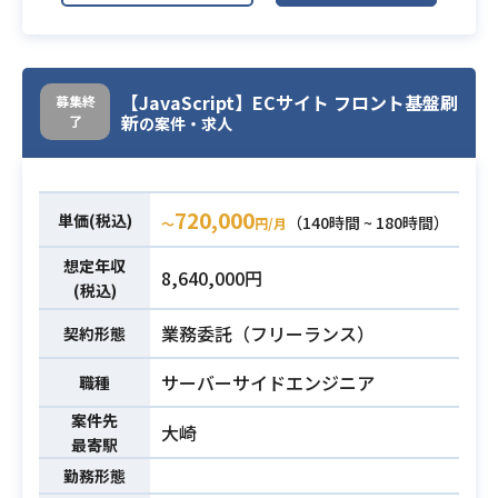
す。
・サーバーサイドシステム（主にPyt
hon）の開発・保守
業務内容
【JavaScript】ECサイト フロント基盤刷
募集終
・技術的な問合せ、トラブルシュー
新
了
の案件・求人
ティング対応
・リリース手順書作成、リリース作
業 等をお任せする予定です。
720,000
単価(税込)
（140時間 ~ 180時間）
〜
円/月
・Pythonのご経験
想定年収
・AWS(EC2/S3/Lambda/ECS/Kinesi
8,640,000円
(税込)
s/RDS/Elasticsearch,etc…)のご経
験
業務委託（フリーランス）
契約形態
・Ansible/Terraformの知見 ・Dock
必須スキル
erのご経験
サーバーサイドエンジニア
職種
・問合せ対応（対クライアント）経
案件先
大崎
験
最寄駅
・技術的な質問、トラブルシューテ
勤務形態
ィングに適切に回答できること