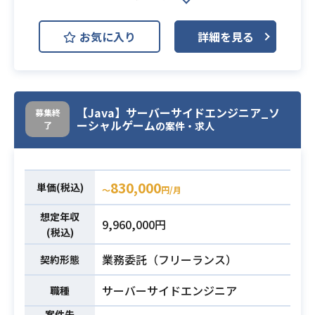
・弊社Webサービス／アプリのPC／
スマホサイトの開発
業務内容
お気に入り
詳細を見る
・Webサービス／アプリの全般の設
計から実装
・エンジニアとしての経験5年以上
・フロントエンドエンジニア経験
【Java】サーバーサイドエンジニア_ソ
募集終
・Javascriptの開発経験
必須スキル
ーシャルゲーム
了
の案件・求人
・Vue,jsの経験
・WebAPIの知識
830,000
単価(税込)
〜
円/月
想定年収
9,960,000円
(税込)
業務委託（フリーランス）
契約形態
サーバーサイドエンジニア
職種
案件先