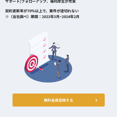
サポート/フォローアップ、福利厚生が充実
その他販促物等）
・LP、バナーデザイン/ディレクショ
契約更新率が70％以上で、案件が途切れない
ン
※（当社調べ）期間：2023年3月~2024年2月
・作成物の効果検証
・動画作成/ディレクション等
・グラフィックデザインの実務経験
・LP、バナーデザインの実務経験
・UI/UXデザインのご経験
・上記デザインのアートディレクシ
ョン、クリエイティブディレクショ
必須スキル
ンの経験
・数値改善などのマーケティングの
実務ご経験/ご知識（クリエイティブ
作成が8割/マーケティング的な改善
が2割といった業務となります）
無料会員登録する