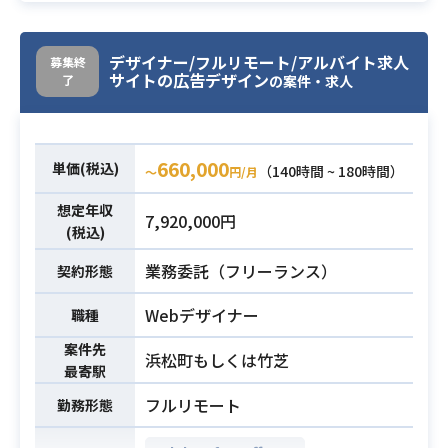
・大規模サービスのWebデザイン経
験
Webメディアにおいて、主に広告コ
デザイナー/フルリモート/アルバイト求人
募集終
ンテンツの動画制作をお任せしま
サイトの広告デザイン
了
の案件・求人
す。
基本的に出社をお願いしております
業務内容
が、
660,000
単価(税込)
状況によりリモートも相談可能な案
（140時間 ~ 180時間）
〜
円/月
件になります。
想定年収
7,920,000円
(税込)
・動画制作案件に3年以上の関わった
実務経験（企業系であればSNSやYou
業務委託（フリーランス）
契約形態
Tubeなどの動画制作も可）
Webデザイナー
職種
・Adobe等の動画編集ツールを用い
た業務経験3年以上
案件先
浜松町もしくは竹芝
・PowerPoint・Excelを用いた提案
必須スキル
最寄駅
書・構成指示書の作成経験
フルリモート
勤務形態
・広告代理店案件における広告コン
テンツ制作経験