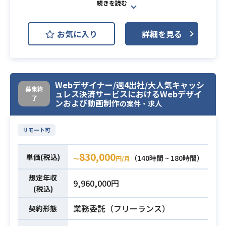
マーケティング編成部において、We
b周りのデザイン制作業務をご担当い
お気に入り
詳細を見る
ただきます！
大手Fintech企業におけるキャッシュ
レス決済関連のデザインに関わるこ
とができます。
Webデザイナー/週4出社/大人気キャッシ
今回はサービスサイトのデザインを
募集終
ュレス決済サービスにおけるWebデザイ
メインに、動画制作など様々なクリ
了
ンおよび動画制作
の案件・求人
エイティブをご担当いただける方を
募集いたします。
リモート可
【こんな人におすすめ】
・マーケティング領域のWebデザイ
業務内容
830,000
単価(税込)
（140時間 ~ 180時間）
〜
円/月
ンに携わってきた方
・Webだけでなく、グラフィックや
想定年収
9,960,000円
紙媒体などにも携わりたい方
(税込)
・動画制作の知見のある方
業務委託（フリーランス）
契約形態
・グローバル企業での就業にご興味
をお持ちの方