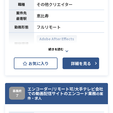
業務内容
その他クリエイター
職種
プランナーと連携し、配信施策（配
信チャネル・ターゲットユーザー・
案件先
恵比寿
効果・目的等）に応じた広告や、
最寄駅
配信施策を元にした動画台本案の作
フルリモート
勤務形態
成を行なっていただきます。
クリエイティブの仮説立案/方針策
Adobe After Effects
定・デザインツールを用いた各種広
開発環境
Adobe Premiere Pro
告クリエイティブの作成から、
クリエイティブの効果検証及び次以
自社で転職支援サービスや業務改善
降の改善方針の策定など改善サイク
お気に入り
詳細を見る
システム（SaaS）などを複数展開す
ルを回していただきます。
る企業にて、
複数の業界や子育て世帯に向けたメ
・広告向けクリエイティブ（動画/静
ディアの動画編集・アニメーション
止画の両方）の設計・作成経験3年以
エンコーダー/リモート可/大手テレビ会社
募集終
をお任せいたします。
上
での動画配信サイトのエンコード業務
の案
了
【業務内容】
件・求人
・広告動画用の台本の制作経験
・Premiere Proを使った動画編集
・広告施策投下の振り返りを定量・
業務内容
・After Effectsを使ったアニメーシ
定性で実施し、広告効果創出のサイ
必須スキル