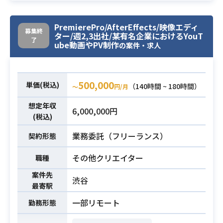
画頂きます。
【業務内容】
PremierePro/AfterEffects/映像エディ
募集終
・映像マスター素材からマスターデ
ター/週2,3出社/某有名企業におけるYouT
了
ube動画やPV制作
ータおよび配信ファイルの作成
の案件・求人
業務内容
・配信システムへの登録作業
・配信前のコンテンツチェック
・進捗管理
500,000
単価(税込)
（140時間 ~ 180時間）
〜
円/月
・データの管理
想定年収
・映像編集（テロップ作成、ぼかし
6,000,000円
(税込)
等）
業務委託（フリーランス）
契約形態
・エンコード実務経験者および放送
映像関連専門学校卒
その他クリエイター
職種
・Adobe Premiere/Adobe Media E
必須スキル
案件先
ncoder/EDIUS/Final Cutいずれかの
渋谷
最寄駅
経験者
一部リモート
勤務形態