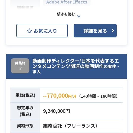
Adobe After Effects
開発環境
Adobe Premiere Pro
【開発概要】
お気に入り
詳細を見る
映像エディターは、実写の撮影素材
を使った動画編集、Web番組などの
長尺動画コンテンツの演出・提案を
行っています。
動画制作ディレクター/日本を代表するエ
募集終
CGデザイナーは、2D・3Dを問わずC
ンタメコンテンツ関連の動画制作
の案件・
了
Gアニメーションを駆使したPVや動
求人
画広告、企画、コンテの制作など、
映像制作全般を行っています。
【業務内容】
770,000
単価(税込)
（140時間 ~ 180時間）
〜
円/月
・YouTube動画やプロモーション映
想定年収
像等の編集業務やクオリティーチェ
9,240,000円
(税込)
ック、スケジュールの進行管理
・デジタルエンターテインメントコ
業務委託（フリーランス）
契約形態
ンテンツやスポーツを始めとする、