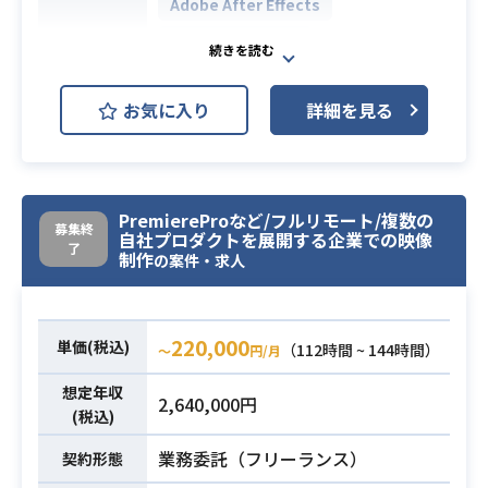
Adobe After Effects
・女性向けファッション・コスメ雑
Adobe Illustrator
誌・Webメディアでの業務経験
Adobe Photoshop
開発環境
お気に入り
詳細を見る
Adobe Premiere Pro
Slack
Figma
アルバイト求人サイトの広告向けク
PremiereProなど/フルリモート/複数の
募集終
自社プロダクトを展開する企業での映像
リエイティブの作成及び広告運用者
了
制作
の案件・求人
（プランナー）との協働が主な業務
になります。
クリエイティブは動画及び静止画バ
220,000
ナーの両方を想定しています。
単価(税込)
（112時間 ~ 144時間）
〜
円/月
そのうち動画クリエイティブは、ア
想定年収
ニメーション動画及び実写動画の両
2,640,000円
(税込)
方を想定しています。
配信先はTikTok及びYouTubeがメイ
業務委託（フリーランス）
契約形態
ンになる想定です。