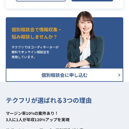
マーケティング戦略企画課におい
て、チームのリーダーとしてただデ
ザイン・コンテンツの作成するので
はなく、裁量をもって案件ををリー
個別相談会で情報収集・
ドしていただきます。
悩み相談しませんか？
主力事業に関連するサイト、ブラン
ディングサイト、LP、バナーなどの
テクフリではコーディネーターが
デザイン業務の打ち合わせから納品
無料でオンライン相談会を
実施しています。
までを一貫してお任せしたいと考え
ております。
主に下記の業務を予定しておりま
個別相談会に申し込む
す。
業務内容
・キャンペーンLPなどのデザイン/デ
ィレクション
テクフリが選ばれる3つの理由
・SEO・MEOに関連する制作物のデ
ィレクション
マージン率10%の案件あり！
・店頭販促ツールの企画・制作
3人に1人が年収120%アップを実現
（店舗什器・リーフレット・POP・