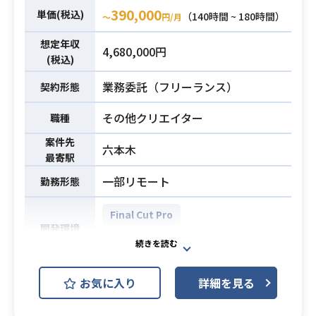
ョンやVFX
クルを実施した経験
390,000
単価(税込)
（140時間 ~ 180時間）
〜
円/月
【環境】
・ユーザー目線に立ったデザイン提
想定年収
デザインツール:Figma, Photoshop,
案経験
4,680,000円
(税込)
Illustrator
・広告運用者（プランナー）と協業
OS: iOS（Mac）
した経験
業務委託（フリーランス）
契約形態
その他: Asana, Slack, JIRA, Conflue
nce
その他クリエイター
職種
案件先
・Adobe Premiere pro、After Effe
六本木
最寄駅
必須スキル
ctsを使用した編集業務の経験
一部リモート
勤務形態
Final Cut Pro
開発環境
Adobe Premiere Pro
【案件概要】
お気に入り
詳細を見る
誰もが知るテレビ会社にて、動画配
信サイトのエンコーダーとしてご参