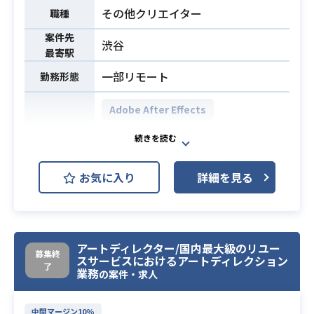
グループ全体の事業価値向上のため
その他クリエイター
職種
のPVや動画の編集業務
案件先
渋谷
【仕事のやりがい】
最寄駅
・関わるサービスの幅が広い
業務内容
一部リモート
勤務形態
デジタルエンターテインメント、ス
ポーツ、ライフスタイルなど様々な
Adobe After Effects
サービスに対してクリエイティブ支
Final Cut Pro
援を行います。
開発環境
ご自身のポートフォリオを充実させ
Adobe Premiere Pro
Adobe XD
る事が可能です。
お気に入り
詳細を見る
・映像の反響をダイレクトに得るこ
CLが提供する各エンタメコンテンツ
とができる
の映像制作業務(オフライン編集含む)
ご自身が制作した映像が大型イベン
を行っていただきます。
業務内容
トで披露され、反響をその目で見る
ご経験スキルに応じて、動画企画や
アートディレクター/国内最大級のリユー
募集終
機会があります。
スサービスにおけるアートディレクション
撮影などもお任せいたします。
了
業務
の案件・求人
【仕事の進め方】
映像ディレクターと連携をしながら
・TV業界でのバラエティ要素の強い
各事業部にヒアリングし、動画の構
映像コンテンツの編集経験2年以上
中間マージン10%