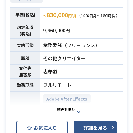
成を検討、
・Premiere Pro、After Effectsの使
必須スキル
撮影した素材や必要に応じてグラフ
830,000
用経験2年以上
単価(税込)
（140時間 ~ 180時間）
〜
円/月
ィック、テロップ制作も含めて動画
・Photoshopの使用経験
想定年収
編集を行います。
9,960,000円
(税込)
・Premiere Proを用いた動画編集及
業務委託（フリーランス）
契約形態
びAfter Effectsによるアニメーショ
ンの組み込み経験
必須スキル
その他クリエイター
職種
・ゲームのプロモーション動画など
案件先
エンタメ要素の強い映像制作経験
表参道
最寄駅
フルリモート
勤務形態
Adobe After Effects
Final Cut Pro
開発環境
Adobe Premiere Pro
Adobe XD
お気に入り
詳細を見る