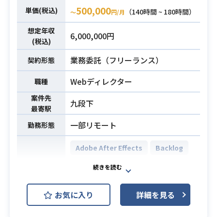
500,000
単価(税込)
・マーケティング領域のWebデザイ
（140時間 ~ 180時間）
業務内容
〜
円/月
ンに携わってきた方
想定年収
6,000,000円
・Webだけでなく、グラフィックや
(税込)
紙媒体などにも携わりたい方
業務委託（フリーランス）
・動画制作の知見のある方
契約形態
・グローバル企業での就業にご興味
Webディレクター
職種
をお持ちの方
弊社経由で稼働している要員は5年以
案件先
九段下
上稼働しており、
最寄駅
安定・長期稼働が見込める現場で
一部リモート
勤務形態
す！ぜひエントリーをお願いいたし
ます！
Adobe After Effects
Backlog
Adobe Illustrator
・3年以上のデザイン実務経験（ポー
トフォリオの提出必須）
Adobe Photoshop
開発環境
・動画制作の知見・経験のある方
お気に入り
詳細を見る
Adobe Premiere Pro
Figma
・Figmaを使用したデザイン制作の
必須スキル
実務経験
Adobe XD