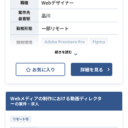
Webデザイナー
職種
弊社経由で稼働している要員は5年以
案件先
上稼働しており、
品川
最寄駅
安定・長期稼働が見込める現場で
す！ぜひエントリーをお願いいたし
一部リモート
勤務形態
ます！
Adobe Premiere Pro
Figma
開発環境
・3年以上のデザイン実務経験（ポー
トフォリオの提出必須）
マーケティング編成部において、We
・動画制作の知見・経験のある方
b周りのデザイン制作業務をご担当い
・Figmaを使用したデザイン制作の
お気に入り
詳細を見る
必須スキル
ただきます！
実務経験
大手Fintech企業におけるキャッシュ
・大規模サービスのWebデザイン経
レス決済関連のデザインに関わるこ
験
とができます。
Webメディアの制作における動画ディレクタ
今回はサービスサイトのデザインを
ー
の案件・求人
メインに、動画制作など様々なクリ
エイティブをご担当いただける方を
リモート可
募集いたします。
【こんな人におすすめ】