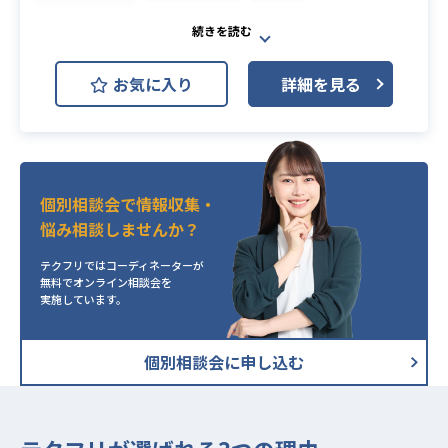
トまでの経験がある方
Ruby on Rails
Vue.js
開発環境
MariaDB
お気に入り
詳細を見る
システム開発部門のリーダー、マネ
ジャーとして、業務全般に携わって
いただきます。
現在完全外注で進んでおりますが、
個別相談会で情報収集・
今後はあなたを中心に自社のエンジ
悩み相談しませんか？
ニアチームを立上げて頂くことにな
ります！
テクフリではコーディネーターが
プロダクトのコントロールを含め、
無料でオンライン相談会を
実施しています。
ともに内製化を進めていただける旗
手たる技術的リーダーを募集してお
ります。
個別相談会に申し込む
新設チームのリーダー、マネジャー
候補となりますので、チームの雰囲
気・カルチャー作りにもチャレンジ