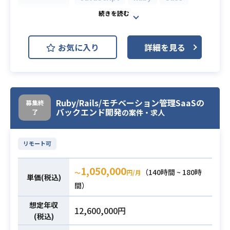
TypeScript
Ruby on Rails
Vue.js
開発環境
お気に入り
詳細を見る
AWS (Amazon Web Services)
Docker
Git
Confluence
開発チームの一員として、品質保証
Ruby/Rails/モチベーション管理SaaSの
募集終
も含め、プロダクトを一緒にアップ
バックエンド開発
了
の案件・求人
デートしていただける方を募集して
います。
リモート可
最初のプロジェクトとしては、サー
ベイ結果を分析する機能の開発を想
1,050,000
定しております。
（140時間 ~ 180時
業務内容
〜
円/月
単価(税込)
【仕事概要】
間）
以下の開発業務の実施をお願いしま
想定年収
12,600,000円
す。
(税込)
- 機能開発