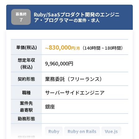
トしていただける方を募集していま
テストまでの経験があること
す。
Ruby/SaaSプロダクト開発のエンジニ
募集終
ア・プログラマー
了
の案件・求人
最初のプロジェクトとしては、モチ
ベーションクラウドと契約基盤の連
結を想定しています。
830,000
単価(税込)
（140時間 ~ 180時間）
〜
円/月
・品質保証の経験が3年以上あること
・テストの設計から実施までできる
想定年収
9,960,000円
こと
必須スキル
(税込)
・自ら動き、テストの仕組み化を行
業務委託（フリーランス）
契約形態
った経験があること
サーバーサイドエンジニア
職種
案件先
銀座
最寄駅
勤務形態
Ruby
Ruby on Rails
Vue.js
開発環境