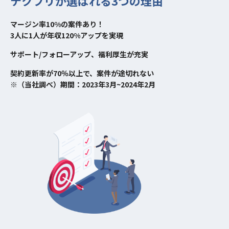
テクフリが選ばれる3つの理由
できます。採用や育成・組織活性に
業務内容
特化したコンサルティングファーム
マージン率10%の案件あり！
であるため、採用・育成未経験の方
3人に1人が年収120%アップを実現
でも問題ありません。
サポート/フォローアップ、福利厚生が充実
・開発スタイル・主要技術の選定と
その実行
契約更新率が70％以上で、案件が途切れない
・プロダクト開発に関連する技術選
※（当社調べ）期間：2023年3月~2024年2月
定責任と、メンバーや経営に対して
のアカウンタビリティ
・チーム開発におけるリーダーシッ
プとマネジメント
・開発出力を最大化するための環境
やツールの選定と導入、文化の浸透
・エピックやユーザーストーリーが
安定的に生まれ、実行され、振り返
えれる仕組み化と継続した実施
・5人以上のチームマネジメント経験