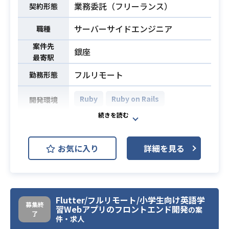
業務委託（フリーランス）
- QAテスト
契約形態
- 運用保守
サーバーサイドエンジニア
職種
・Webアプリケーション開発・運用
案件先
銀座
の実務経験 (5年以上)
最寄駅
・TypeScript/React/Vueを利用した
フルリモート
勤務形態
開発の実務経験 (3年以上)
・下記のいずれかのテストフレーム
Ruby
Ruby on Rails
開発環境
ワークを利用した経験
└Jest, Vitest, Testing Library, ms
【案件概要】
w, Playwright, Chromatic(VRT), St
弊社SaaS開発における次の開発工程
orybook
お気に入り
詳細を見る
をご担当して頂きたいと考えており
・自身が書いたコードのテスト設計
ます。
の経験 (3年以上)
必須スキル
・詳細設計
・自身が担当するモジュールを、
・実装(BE API・アルゴリズム)
「設計 → 実装 → 結合テスト」まで
Flutter/フルリモート/小学生向け英語学
・QA/テスト
募集終
一貫して開発が行える事
習Webアプリのフロントエンド開発
の案
・運用保守
了
件・求人
・要件文書から開発要件を正しく理
【開発言語】