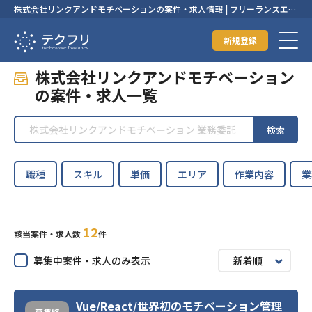
株式会社リンクアンドモチベーションの案件・求人情報 | フリーランスエン
ジニアの案件・求人なら【テクフリ】
新規登録
株式会社リンクアンドモチベーション
の案件・求人一覧
検索
職種
スキル
単価
エリア
作業内容
業
12
該当案件・求人数
件
募集中案件・求人のみ表示
新着順
Vue/React/世界初のモチベーション管理
募集終