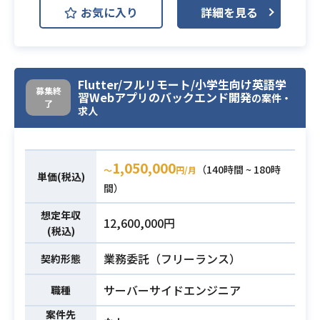
お気に入り
詳細を見る
bアプリの製品版開発を行いたいと考
- Slack & Gather
えています。
- Atlassian Jira
チームの一員として、品質保証も含
- Atlassian Confluence
め、アプリを一緒にアップデートし
・AIコーディング
Flutter/フルリモート/小学生向け英語学
ていただける方を募集しています。
- Cursor、Claude Code
募集終
習Webアプリのバックエンド開発
の案件・
最初のプロジェクトとしては、2025
了
求人
・Webアプリケーションの開発経験
年3月の初回リリースに携わっていた
(5年以上)
だき、
・Ruby on Rails を使った経験 (3年
プロトタイプ版から製品版への機能
1,050,000
（140時間 ~ 180時
〜
円/月
以上)
の移植と品質向上を行なっていただ
単価(税込)
間）
・自身が書いたコードの結合テスト
くことを想定しています。
仕様設計 (3年以上)
【仕事概要】
想定年収
12,600,000円
・要件文書から開発要件を正しく理
必須スキル
以下の開発業務の実施をお願いしま
(税込)
解できること。必要に応じて理解促
す。
業務委託（フリーランス）
契約形態
進の為のコミュニケーションが取れ
- 機能開発
ること
- QAテスト
業務内容
サーバーサイドエンジニア
職種
・自身が担当するモジュールを、
- 運用保守
案件先
「設計 → 実装 → 結合テスト」まで
【開発言語】