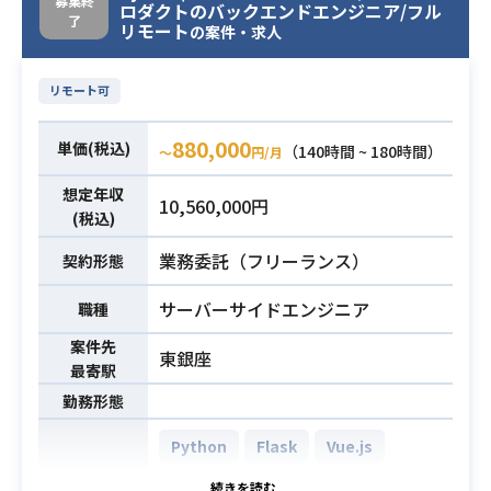
- Firebase (Firebase Hosting, Fireb
募集終
ロダクトのバックエンドエンジニア/フル
・Pardotの標準機能以外の操作確
了
ase Authentication, Firestore Data
リモート
の案件・求人
認・修正（ページアクション・GT
base, Storage, Functions, Analytic
M・フェレットワン連携）
s)
リモート可
・メンテin/outの設定
- Sentry
・LeadCaptureの設定
880,000
単価(税込)
（140時間 ~ 180時間）
〜
円/月
・Webアプリケーションの開発経験
詳細は面談時にお伝えいたします。
(3年以上)
想定年収
10,560,000円
・Pardotの運用設計/構築の経験1年
・Flutter を使った経験 (1年以上)
(税込)
以上＆MA領域経験（Webページ/HT
・自身が書いたコードの結合テスト
業務委託（フリーランス）
ML設計・運用等）
契約形態
必須スキル
仕様設計 (3年以上)
必須スキル
・外部サイトとPardotの接続、シス
・自身が担当するモジュールを、
サーバーサイドエンジニア
職種
テムの切り替え経験
「設計 → 実装 → 結合テスト」まで
案件先
一貫して開発が行える事
東銀座
最寄駅
・要件文書から開発要件を正しく理
勤務形態
解できること
Python
Flask
Vue.js
AWS Aurora (Amazon Aurora)