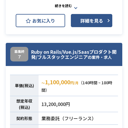
AWS (Amazon Web Services)
SaaSプロダクト開発においてバック
お気に入り
詳細を見る
エンドエンジニア・プログラマー（R
uby）としてご担当いただきます。
【案件詳細】
・事業に共感いただける方だと望ま
業務内容
Ruby on Rails/Vue.js/Saasプロダクト開
募集終
しいです
発/フルスタックエンジニア
了
の案件・求人
・チームイベントへの参加や仕組み
の改善にはご協力いただきます
・実装フェーズ以降でPjMやまとめ役
1,100,000
をやっていただく可能性もあります
（140時間 ~ 180時
〜
円/月
単価(税込)
間）
・Webアプリケーションの開発経
想定年収
験。
13,200,000円
(税込)
・Ruby on Railsを使った経験3年以
必須スキル
上。
業務委託（フリーランス）
契約形態
・サーバシステムにおける設計・開