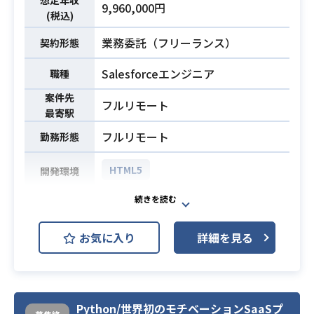
想定年収
9,960,000円
・Flutter を使った経験 (1年以上)
【仕事概要】
(税込)
・自身が書いたコードの結合テスト
以下の開発業務の実施をお願いしま
業務委託（フリーランス）
契約形態
仕様設計 (3年以上)
す。
必須スキル
・自身が担当するモジュールを、
- 機能開発
Salesforceエンジニア
職種
「設計 → 実装 → 結合テスト」まで
- QAテスト
業務内容
案件先
一貫して開発が行える事
- 運用保守
フルリモート
最寄駅
・要件文書から開発要件を正しく理
【開発言語】
解できること
フルリモート
勤務形態
・Dart
・Flutter
HTML5
開発環境
【開発環境】
・フロントエンド要素技術
≪具体的な業務内容は下記になりま
- dart 3.x系
す≫
- Flutter 3.x系
お気に入り
詳細を見る
・AccountEngagement(Pardot)及
・バックエンド要素技術
びマーケティング関連ツールの旧環
- dart 3.x系
境から新環境への移行業務
- Flutter 3.x系
・リリース時の問題発生時の対応
・インフラ要素・運用
Python/世界初のモチベーションSaaSプ
（アセット移管・切り替え作業）
業務内容