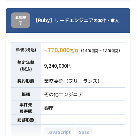
売り上げ右肩上がりの自社プロダク
トの開発にフロントエンドエンジニ
アとして携わっていただきます。
募集終
【Ruby】リードエンジニア
の案件・求人
了
【案件詳細】
・UI／UXデザイナー、プロダクトマ
ネジャーとともに顧客の声を分析し
ながらフロント開発
業務内容
770,000
単価(税込)
（140時間 ~ 180時間）
〜
円/月
・高速に動作して使いやすく、再利
想定年収
用可能なUIコンポーネントライブラ
9,240,000円
(税込)
リの開発
・StoryBook, cypress, webpackな
業務委託（フリーランス）
契約形態
どを利用したフロントエンド開発基
盤の構築や改善
その他エンジニア
職種
案件先
・フロントエンドエンジニアとして
銀座
最寄駅
業務経験が2年以上ある方
勤務形態
・Vue.js、HTML/CSSを用い、デザ
必須スキル
イナーと協働して設計から結合テス
JavaScript
Sass