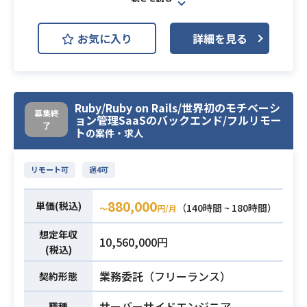
AWS (Amazon Web Services)
開発環境
お気に入り
詳細を見る
AWS ElastiCache
AWS Lambda
Docker
Git
Slack
Confluence
webpack
Ruby/Ruby on Rails/世界初のモチベーシ
募集終
ョン管理SaaSのバックエンド/フルリモー
【案件内容】
了
ト
の案件・求人
モチベーションサービスの1プロダク
トの開発速度を上げたいと考えてい
リモート可
週4可
ます。
会社からの発信を通じて、会社と個
880,000
単価(税込)
（140時間 ~ 180時間）
〜
円/月
人間のエンゲージメントを高めるた
めのSaaSサービスになります。
想定年収
業務内容
10,560,000円
チームの一員として、要件も含め、
(税込)
プロダクトを一緒にアップデートし
業務委託（フリーランス）
契約形態
ていただける方を募集しています。
【開発について】
サーバーサイドエンジニア
職種