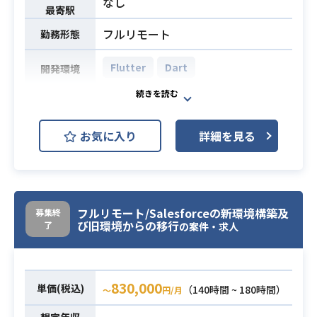
なし
最寄駅
一貫して開発が行える事
・Dart
・Flutter
フルリモート
勤務形態
【開発環境】
Flutter
Dart
・フロントエンド要素技術
開発環境
- dart 3.x系
【仕事内容】
- Flutter 3.x系
新規開発中の小学生向け英語学習We
・バックエンド要素技術
お気に入り
詳細を見る
bアプリの製品版開発を行いたいと考
- dart 3.x系
えています。
- Flutter 3.x系
チームの一員として、品質保証も含
・インフラ要素・運用
め、アプリを一緒にアップデートし
- Firebase (Firebase Hosting, Fireb
ていただける方を募集しています。
ase Authentication, Firestore Data
フルリモート/Salesforceの新環境構築及
募集終
び旧環境からの移行
了
最初のプロジェクトとしては、2025
の案件・求人
base, Storage, Functions, Analytic
年3月の初回リリースに携わっていた
s)
だき、
- Sentry
プロトタイプ版から製品版への機能
830,000
単価(税込)
（140時間 ~ 180時間）
〜
円/月
・Webアプリケーションの開発経験
の移植と品質向上を行なっていただ
(3年以上)
くことを想定しています。