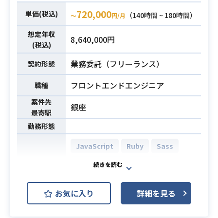
をやっていただく可能性もあります
720,000
単価(税込)
（140時間 ~ 180時間）
〜
円/月
・Webアプリケーションの開発経
想定年収
8,640,000円
験。
(税込)
・Vue.jsを使った経験
必須スキル
業務委託（フリーランス）
契約形態
・Ruby on Railsを使った経験3年以
上。
フロントエンドエンジニア
職種
案件先
銀座
最寄駅
勤務形態
JavaScript
Ruby
Sass
Ruby on Rails
Vue.js
開発環境
AWS (Amazon Web Services)
お気に入り
詳細を見る
Docker
Git
Confluence