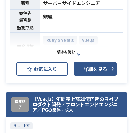
発の経
サーバーサイドエンジニア
職種
案件先
銀座
最寄駅
勤務形態
Ruby on Rails
Vue.js
開発環境
AWS (Amazon Web Services)
※スキル次第で単価上振れ可能でご
お気に入り
詳細を見る
ざいます。
SaaSプロダクトの開発をお願いしま
す。
【案件詳細】
【Vue.js】年間売上高20億円超の自社プ
募集終
・事業に共感いただける方だと望ま
業務内容
ロダクト開発／フロントエンドエンジニ
了
ア／PG
しいです
の案件・求人
・チームイベントへの参加や仕組み
の改善にはご協力いただきます
リモート可
・実装フェーズ以降でPjMやまとめ役