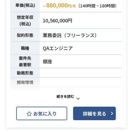
【開発環境】
業務内容
880,000
単価(税込)
（140時間 ~ 180時間）
〜
円/月
・Ruby 2.7系
・Ruby on Rails 6.1系
想定年収
10,560,000円
・AWS (ECS,Aurora,CodeBuild, SQ
(税込)
S, S3, Route53)
業務委託（フリーランス）
契約形態
・Git
・Confluence
QAエンジニア
職種
・Docker
案件先
・Datadog
銀座
最寄駅
・Sentry
勤務形態
・Slack
・Jira
開発環境
【案件概要】
・Webアプリケーションの開発経
モチベーションクラウドシリーズの
験。Ruby on Railsを使った経験3年
契約基盤における開発速度を上げた
以上
お気に入り
詳細を見る
いと考えています。
・サーバシステムにおける設計・開
必須スキル
チームの一員として、品質保証を中
発のリーディング経験
心にプロダクトを一緒にアップデー
業務内容
・要件を詰めながら、設計から結合