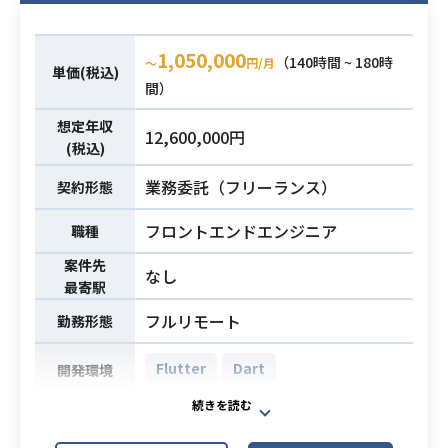
解できること。必要に応じて理解促
・Ruby 3
進の為のコミュニケーションが取れ
・Ruby on Rails 7
1,050,000
ること
（140時間 ~ 180時
〜
円/月
【開発環境】
単価(税込)
・他部署/他チームと話を詰めながら
間）
・フロントエンド要素技術
機能開発を進めた経験
- Vue 3.x系(Nuxt.js)
想定年収
・AIツールを用いて開発した経験
12,600,000円
- TypeScript, Javascript
(税込)
・バックエンド要素技術
業務内容
業務委託（フリーランス）
契約形態
- Ruby 3.x系
- Ruby on Rails 7.x系
フロントエンドエンジニア
職種
・インフラ要素・運用
案件先
- AWS (EKS, Aurora MySQL, CodeB
なし
最寄駅
uild, SQS, S3, Route53)
- Sentry
フルリモート
勤務形態
- Datadog
Flutter
Dart
・ローカル開発
開発環境
- Git
【仕事内容】
- Docker (dock
新規開発中の小学生向け英語学習We
・コミュニケーションツール