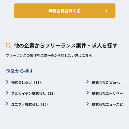
・web系2Cに於ける高いUXを求めら
れる開発に参加した経験
無料会員登録する
・プロダクトと技術の状況に応じた
必須スキル
戦略を作り、周囲を巻き込み遂行し
た経験
・メンバーのメンタリングやキャリ
他の企業からフリーランス案件・求人を探す
アサポートの経験
フリーランスの案件を企業一覧から探したい方はこちら
企業から探す
株式会社セガ（11）
株式会社Z-Works（9
フルカイテン株式会社（11）
株式会社ユーザベース（
ユニファ株式会社（10）
株式会社ニューズピック