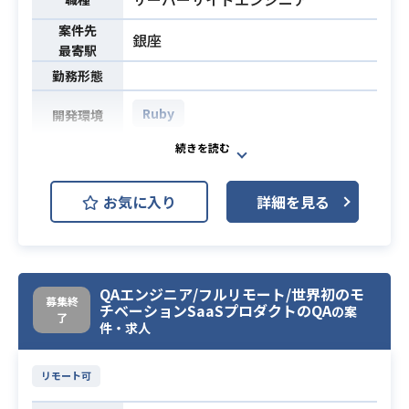
・チームごとに1〜2週間のスプリン
案件先
トでアジャイル開発（Scrum）を行
銀座
最寄駅
っています。
勤務形態
・WebアプリケーションにおいてPy
Ruby
開発環境
thonでWebフレームワークを使った
経験3年以上ある方
【案件概要】
└対象アプリはFlaskだがDjangoも
モチベーションクラウドシリーズの
可
必須スキル
お気に入り
詳細を見る
契約基盤における開発速度を上げた
・サーバシステムにおける設計・開
いと考えています。
発のリーディング経験
チームの一員として、品質保証も含
・要件を詰めながら、設計から結合
め、プロダクトを一緒にアップデー
テストまでの経験があること
QAエンジニア/フルリモート/世界初のモ
トしていただける方を募集していま
募集終
チベーションSaaSプロダクトのQA
の案
す。
了
件・求人
最初のプロジェクトとしては、モチ
ベーションクラウドと契約基盤の連
リモート可
結を想定しています。