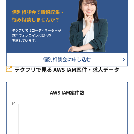
業務内容
サーバ監視：Zabbix
【案件詳細】
DB：Amazon RDS(MySQL、Auror
個別相談会で情報収集・
5月開始を想定しており長期でご参画
a)
悩み相談しませんか？
いただけます。
コミュニケーション：Slack、Backlo
テクフリではコーディネーターが
・クラウド基盤（AWS）構築にあた
g、Discord
無料でオンライン相談会を
り、要件定義フェーズにおいて主体
実施しています。
・AWS主要サービス（VPC, EC2, IA
となって要件を決められる方。
必須スキル
Mなど）に精通されている方
・Apache Tomcat 導入における深
必須スキル
個別相談会に申し込む
・DMS, Kinesis, S3, RDS, Dynamo
いご経験、要件定義経験者
テクフリで見る AWS IAM案件・求人データ
DB, Redshiftに精通している
AWS IAM案件数