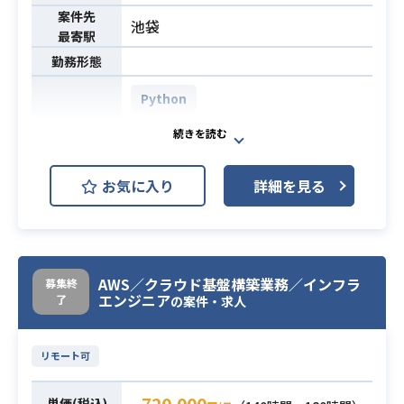
発
案件先
・他サービス連携用API開発業務
池袋
最寄駅
・Bigdataを用いたユーザー分析
業務内容
勤務形態
・保守運用業務（エラー調査及不具
合修正。仕様調査などクライアント
Python
問い合わせ対応）
AWS DynamoDB (Amazon Dynam
【開発環境】
oDB)
言語：PHP,HTML, Javascript, CSS
AWS (Amazon Web Services)
バージョン管理：Git
開発環境
お気に入り
詳細を見る
AWS EC2 (Amazon EC2)
リポジトリ管理：BitBucket
IDE:Visial Studio,Eclipse
AWS Lambda
AWS IAM
システム環境：AWS
AWS S3
AWS VPC
サーバ監視：Zabbix
AWS／クラウド基盤構築業務／インフラ
募集終
DB：Amazon RDS(MySQL、Auror
エンジニア
了
【募集概要】
の案件・求人
a)
医科、薬局をご利用の患者様向けの
コミュニケーション：Slack、Backlo
マーケティングオートメーション基
リモート可
g、Discord
盤の開発を担当していただきます。
【募集詳細】
・AWS主要サービス（VPC, EC2, IA
720,000
単価(税込)