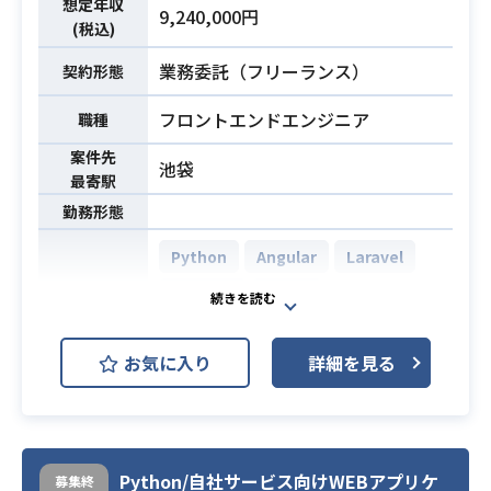
想定年収
・オフショア対応としてのマニュア
9,240,000円
(税込)
ル英語化
・業務スタイルはチケット制です
業務委託（フリーランス）
契約形態
・今後ヘルプデスク業務をグローバ
ル展開（オフショア化）に行うた
フロントエンドエンジニア
職種
め、
案件先
池袋
休日の対応（365D）が発生する場合
最寄駅
があります（当番制/短時間/代休取
勤務形態
得）
Python
Angular
Laravel
・クラウド実務経験（AWS等）
React.js
Vue.js
・DWH運用経験
必須スキル
・テレワーク実務経験
AWS DynamoDB (Amazon Dynam
・問題解決能力
oDB)
お気に入り
詳細を見る
AWS (Amazon Web Services)
開発環境
AWS EC2 (Amazon EC2)
AWS Lambda
AWS IAM
Python/自社サービス向けWEBアプリケ
募集終
AWS S3
AWS VPC