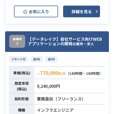
oDB)
AWS (Amazon Web Services)
【開発環境】
開発環境
お気に入り
詳細を見る
言語：PHP,HTML, Javascript, CSS
AWS EC2 (Amazon EC2)
バージョン管理：Git
AWS Lambda
AWS IAM
リポジトリ管理：BitBucket
IDE:Visial Studio,Eclipse
AWS S3
AWS VPC
システム環境：AWS
【データレイク】自社サービス向けWEB
募集終
アプリケーションの開発
了
【募集概要】
サーバ監視：Zabbix
の案件・求人
医科、薬局をご利用の患者様向けの
DB：Amazon RDS(MySQL、Auror
マーケティングオートメーション基
a)
リモート可
週4可
週3可
盤の開発を担当していただきます。
コミュニケーション：Slack、Backlo
【募集詳細】
g、Discord
770,000
単価(税込)
（140時間 ~ 180時間）
〜
円/月
■データレイク技術スタック
・Laravel or React, Vue, Angular等
■MAバックエンド技術スタック
想定年収
9,240,000円
のSPA Framework利用経験（Larave
■MAフロントエンド技術スタック
(税込)
lかSPAどちらか必須）
上記の3職種に分けて面談させていた
必須スキル
業務委託（フリーランス）
契約形態
・Webアプリケーションの0からの実
だきます。
装経験
・配信管理WEBアプリケーション開
インフラエンジニア
職種
・基本的なLinuxコマンド