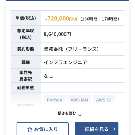
客への問題提起/提案作業を行ってい
ただきます。
720,000
単価(税込)
・システムリソース払い出し（DWH/
（130時間 ~ 170時間）
〜
円/月
GitLab/GitHub）
想定年収
8,640,000円
・運用システムの問合せ/トラブルシ
(税込)
ューティング
業務内容
業務委託（フリーランス）
契約形態
・データベース操作オペレーション
・本番環境クエリ実施対応
インフラエンジニア
職種
（AWS：IAM/EC2/Workspace/ECS/
S3/…）
案件先
なし
最寄駅
・作業マニュアル作成
・オフショア対応としてのマニュア
勤務形態
ル英語化
Python
AWS IAM
AWS S3
・課題管理/業務改善活動
開発環境
AWS VPC
・AWS開発/構築経験
・Oracle、SQL Serverなどのデータ
・現在SASで構築されている分析環
お気に入り
詳細を見る
ベース開発/構築経験、およびデータ
境をPythonを使用しAWS環境に移管