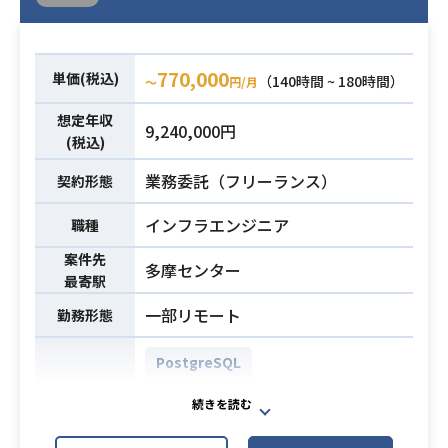
G Suite
クラウドで提供する電子薬歴・服薬
770,000
単価(税込)
（140時間 ~ 180時間）
〜
円/月
指導システムです。
薬局では薬剤師の先生が行う調剤や
想定年収
9,240,000円
服薬指導の内容を全て記録に残す必
(税込)
要があり、これを薬歴といいます。
業務委託（フリーランス）
契約形態
薬剤師の先生の薬歴業務の負担軽
減、また患者様にとって価値ある服
インフラエンジニア
職種
薬指導を提供することが可能になる
案件先
プロダクト開発を行なっておりま
多摩センター
最寄駅
す。
リリースして 6年以上が経過し、その
一部リモート
勤務形態
間、ユーザ数も伸び続けてきまし
た。
PostgreSQL
それに伴いバックエンドは、サーバ
AWS EC2 (Amazon EC2)
ーレス化、一部機能のマイクロサー
AWS IAM
ビス化、といった対策を進めていま