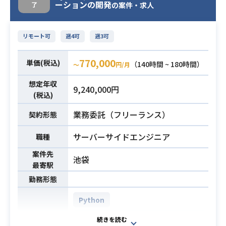
ーションの開発
了
の案件・求人
【募集概要】
医科、薬局をご利用の患者様向けの
リモート可
週4可
週3可
マーケティングオートメーション基
盤の開発を担当していただきます。
770,000
単価(税込)
（140時間 ~ 180時間）
〜
円/月
【募集詳細】
想定年収
■データレイク技術スタック
9,240,000円
(税込)
■MAバックエンド技術スタック
■MAフロントエンド技術スタック
業務委託（フリーランス）
契約形態
上記の3職種に分けて面談させていた
サーバーサイドエンジニア
だきます。
職種
・配信管理WEBアプリケーション開
案件先
池袋
発
最寄駅
・他サービス連携用API開発業務
勤務形態
・Bigdataを用いたユーザー分析
業務内容
・保守運用業務（エラー調査及不具
Python
合修正。仕様調査などクライアント
AWS DynamoDB (Amazon Dynam
問い合わせ対応）