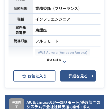
来る程度のコーディング経験
・SQLのチューニング経験、DBスキ
業務委託（フリーランス）
契約形態
ーマ設計経験
インフラエンジニア
職種
・以下の技術要素のうち、いずれか
必須スキル
について導入、運用のご経験がある
案件先
東銀座
こと。
最寄駅
・技術要素、キーワード:
フルリモート
勤務形態
－git
－jenkins / CircleCI などのジョブ管
AWS Aurora (Amazon Aurora)
理
AWS DynamoDB (Amazon Dynam
－GCP
oDB)
－terraform
AWS CloudFront
AWS Lambda
お気に入り
詳細を見る
AWS IAM
開発環境
AWS RDS (Amazon RDS)
AWS Route53
AWS S3
AWS/Linux/週5/一部リモート/基盤部門の
募集終
GitHub
Slack
Terraform
システム子会社社員支援
了
の案件・求人