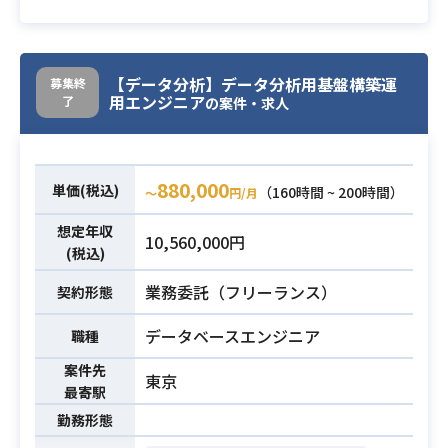
の運用、構築業務にご参画いただけ
るエンジニアを募集します。
・自社で持つビックデータを保持、
業務内容
【データ分析】データ分析用基盤構築運
募集終
分析するための基盤の運用、構築業
用エンジニア
了
の案件・求人
務をクラウド（AWS）を
用いて行っていただきます。
880,000
単価(税込)
・AWSソリューションアーキテク
（160時間 ~ 200時間）
〜
円/月
ト：アソシエイト相当の知識or業務
想定年収
10,560,000円
経験
(税込)
・IAMユーザーの棚卸し、Cloudwat
業務委託（フリーランス）
chLogs/Trailの監査自動化が実装出
契約形態
来る程度のコーディング経験
データベースエンジニア
職種
・SQLのチューニング経験、DBスキ
ーマ設計経験
案件先
東京
・以下の技術要素のうち、いずれか
最寄駅
必須スキル
について導入、運用のご経験がある
勤務形態
こと。