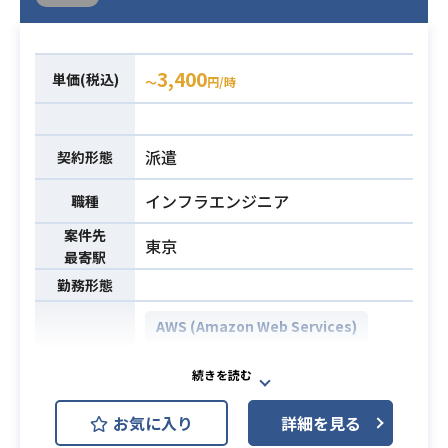
3,400
単価(税込)
〜
円/時
派遣
契約形態
インフラエンジニア
職種
案件先
東京
最寄駅
勤務形態
AWS (Amazon Web Services)
AWS IAM
CircleCI
Git
開発環境
Jenkins
お気に入り
詳細を見る
グループ会社共通分析用データ基盤