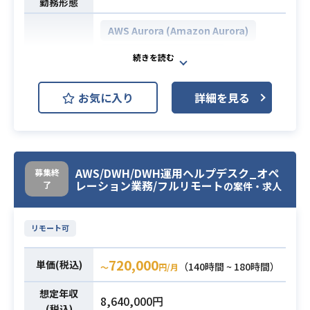
勤務形態
AWS Aurora (Amazon Aurora)
AWS EC2 (Amazon EC2)
開発環境
AWS IAM
AWS S3
お気に入り
詳細を見る
AWS SQS (Amazon SQS)
・運用巻取り
既存保守担当から作業の巻取り
AWS/DWH/DWH運用ヘルプデスク_オペ
を実施し、弊社側で運用出来る状態
募集終
レーション業務/フルリモート
了
の案件・求人
に落とし込みを実施。
・障害解析、アラート対応（LINE W
orks で通知）
リモート可
・AWS 上での環境構築、保守
EC2 の準備、IAM 設定、EC2 (R
業務内容
720,000
単価(税込)
（140時間 ~ 180時間）
〜
円/月
HEL) へのパッチの適用、
証明書の更新、Auto Scalingに
想定年収
8,640,000円
(税込)