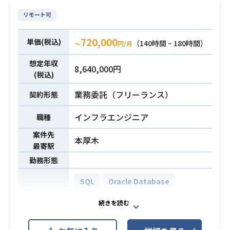
および顧客への問題提起・提案作業
リモート可
・ジョブ監視/対応（問題分析）
・データベース操作オペレーション
720,000
単価(税込)
（140時間 ~ 180時間）
〜
円/月
・運用システムの問合せ/トラブルシ
ューティング
想定年収
8,640,000円
(税込)
・本番環境クエリ実施対応
業務内容
・システムリソース払い出し（DWH/
業務委託（フリーランス）
契約形態
Lab/Hub）
（AWS：IAM/EC2/Workspace/ECS/
インフラエンジニア
職種
S3/…）
案件先
本厚木
・作業マニュアル作成
最寄駅
・オフショア対応としてのマニュア
勤務形態
ル英語化
・土日（半日程度）のジョブ監視対
SQL
Oracle Database
応（当番制/代休）
Microsoft SQL Server
・クラウド開発・構築経験（AWS
AWS EC2 (Amazon EC2)
開発環境
等）