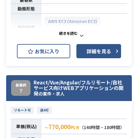
最寄駅
ル英語化
勤務形態
・土日（半日程度）のジョブ監視対
AWS EC2 (Amazon EC2)
応（当番制/代休）
開発環境
AWS ECS
AWS IAM
AWS S3
・クラウド開発・構築経験（AWS
等）
自動車メーカー様DWHシステム運用
お気に入り
詳細を見る
・Oracle、SQL Serverなどのデータ
における、オペレーション/ヘルプデ
ベース開発／構築経験、およびデー
スク業務。
タベース操作
・DWH/Lab/Hubリソース払い出し
必須スキル
（SQLクエリ・ロール・ジョブ・プ
（AWS：IAM/EC2/Workspace/ECS/
ロシージャ）
React/Vue/Angular/フルリモート/自社
募集終
S3/…）
サービス向けWEBアプリケーションの開
・DWH運用・開発／構築経験
了
発
・SnowFlakeデータ操作オペレーシ
の案件・求人
・顧客の課題解決、提案といった業
ョン
務経験
・ジョブ監視/対応（問題分析）
リモート可
週4可
・運用システムの問合せ/トラブルシ
ューティング
業務内容
770,000
単価(税込)
（140時間 ~ 180時間）
〜
円/月
・作業マニュアル作成