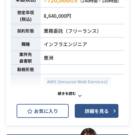
（140時間 ~ 180時間）
〜
円/月
■データレイク技術スタック
Mなど）に精通されている方
■MAバックエンド技術スタック
想定年収
・Python + FastAPI, FlaskなどのFr
8,640,000円
必須スキル
■MAフロントエンド技術スタック
(税込)
amework を用いたRest API実装経
上記の3職種に分けて面談させていた
験
業務委託（フリーランス）
契約形態
だきます。
・PostgreSQLの利用経験
・配信管理WEBアプリケーション開
インフラエンジニア
職種
発
案件先
・他サービス連携用API開発業務
豊洲
最寄駅
・Bigdataを用いたユーザー分析
業務内容
勤務形態
・保守運用業務（エラー調査及不具
合修正。仕様調査などクライアント
AWS (Amazon Web Services)
問い合わせ対応）
AWS ECS
AWS IAM
開発環境
【開発環境】
言語：PHP,HTML, Javascript, CSS
Apache Tomcat
バージョン管理：Git
お気に入り
詳細を見る
リポジトリ管理：BitBucket
新サービス向けクラウド基盤の要件
IDE:Visial Studio,Eclipse
定義～詳細設計、構築、テスト業務
システム環境：AWS
に携わっていただきます。