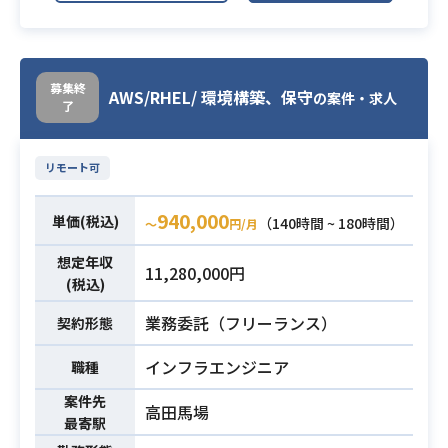
ベース操作（SQLクエリ、ロール、
する業務
必須スキル
ジョブ、プロシージャ）
・分析モデルに関しては現状のSAS
・DWH運用、開発/構築経験
で作成したモデルをPythonで使用す
・顧客の課題解決、提案といった業
募集終
る形に移管(流用)予定のため開発案件
業務内容
AWS/RHEL/ 環境構築、保守
の案件・求人
了
務経験
・全体の半数程度を10月末までに移
管、残りは24年3月末を目標に移管予
定
リモート可
※23年10月末でSASは保守切れの
予定
940,000
単価(税込)
（140時間 ~ 180時間）
〜
円/月
・Python開発経験
想定年収
11,280,000円
(税込)
・AWSの知識（IAM、VPC、S3）
必須スキル
・開発全工程への参画経験
業務委託（フリーランス）
契約形態
インフラエンジニア
職種
案件先
高田馬場
最寄駅