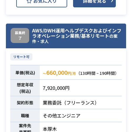
お気に入り
詳細を見る
AWS ECS
AWS IAM
AWS S3
・Oracle、SQL Serverなどのデータ
ベース開発／構築経験、およびデー
GitHub
GitLab
タベース操作
必須スキル
（SQLクエリ・ロール・ジョブ・プ
・自動車メーカー様DWHシステム運
AWS/DWH運用ヘルプデスクおよびインフ
募集終
ロシージャ）
ラオペレーション業務/基本リモート
用における、以下のジョブ監視/ヘル
の案
了
件・求人
・DWH運用・開発／構築経験
プデスク/オペレーション、
・顧客の課題解決、提案といった業
および顧客への問題提起・提案作業
務経験
・ジョブ監視/対応（問題分析）
リモート可
・データベース操作オペレーション
660,000
・運用システムの問合せ/トラブルシ
単価(税込)
（130時間 ~ 190時間）
〜
円/月
ューティング
想定年収
・本番環境クエリ実施対応
7,920,000円
業務内容
(税込)
・システムリソース払い出し（DWH/
Lab/Hub）
業務委託（フリーランス）
契約形態
（AWS：IAM/EC2/Workspace/ECS/
その他エンジニア
職種
S3/…）
・作業マニュアル作成
案件先
本厚木
・オフショア対応としてのマニュア