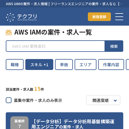
AWS IAMの案件・求人情報 | フリーランスエンジニアの案件・求人なら【テ
クフリ】
新規登録
AWS IAMの案件・求人一覧
検索
職種
スキル
+1
単価
エリア
作業内容
15
該当案件・求人数
件
募集中案件・求人のみ表示
関連度順
【データ分析】データ分析用基盤構築運
募集終
用エンジニア
了
の案件・求人