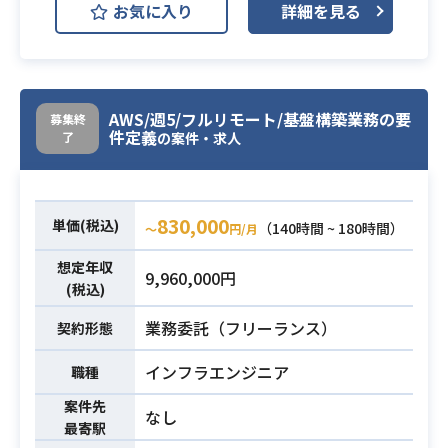
お気に入り
詳細を見る
すが、
AWS RDS (Amazon RDS)
開発環境
開発効率やスケーラビリティにはま
AWS S3
Linux
だまだ改善の余地がある状態です。
また一方で、医療情報を扱う事業者
Apache Tomcat
として、他の分野と比較して信頼
AWS/週5/フルリモート/基盤構築業務の要
募集終
Microsoft Excel
件定義
了
性・セキュリティなどに求められる
の案件・求人
レベルも高く、
損害保険の基盤部門のシステム子会
例えば、大規模なシステム障害が起
社社員支援を行っていただきます。
きてしまうと、患者さまの健康に直
830,000
・システム子会社社員の代替とし
単価(税込)
（140時間 ~ 180時間）
〜
円/月
接影響を及ぼしてしまう可能性も否
て、構築された基盤環境に対しての
定できません。
想定年収
改善/改修を行っていただきます
9,960,000円
業務内容
今後、さらなる価値をユーザに届け
(税込)
・AWS基盤などの課題についての改
るため様々な新しい機能開発が予定
善検討/推進を行っていただきます
業務委託（フリーランス）
業務内容
契約形態
されており、ユーザー数の増加に伴
（直近だとセキュリティ対応方針の
う障害のインパクトも大きくなる見
インフラエンジニア
職種
見直し、不要オブジェクト削除など
込みです。
の改善案件）
案件先
よって、障害の防止やインパクトを
なし
最寄駅
極小化するために、
AWSを使ったシステム設計/構築/移