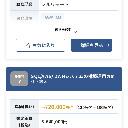
フルリモート
勤務形態
API レベルでの監視の強化や、デプ
行等の経験
ロイパイプラインの見直し、コスト
AWSに関する知識及び操作経験
AWS IAM
開発環境
の最適化などを実施する必要があり
・EC2/EFS/S3/RDS/SG/IAM/Cloud
ます。
Watch/SSM/CloudFormation/Code
アクセス制御基盤構築業務の要件定
エンドユーザーの利用環境を安定的
系等
義工程をご担当頂きます。
に稼働させるため、変更容易性が高
インフラに関する知識及び構築経験
お気に入り
詳細を見る
セキュリティ面の対策強化の一環と
く機能変更に耐えうるしなやかなイ
・開発工程（方式設計～構築、テス
して、AWS IAMを使用したアクセス
ンフラにすることが目的です。
ト）の流れを理解している、実施で
制御基盤の要件定義を実施していた
【具体的な業務】
きる
だきます。
・新機能の開発時のインフラの設計
・Linuxコマンドの操作が問題なくで
システム運用にかかわるアクセス認
SQL/AWS/ DWHシステムの構築運用
業務
募集終
の案
きる
業務内容
了
可やアクセス監査などを効率的に行
件・求人
・既存のインフラに対して Terrafor
コミュニケーションスキル
うための検討及び要件の整理を実施
m によるコード化やモジュール化
・課題、検討事案等に関して関係者
していただます。
・アプリケーションの CI/CD デプロ
とすり合わせし、解決への道筋を提
・クライアントとのミーティング
イパイプラインの効率化・最適化
示できる
720,000
単価(税込)
（130時間 ~ 190時間）
〜
円/月
・要件定義書の作成
・AWS Lambda や GitHub Actions
・関係各所（顧客、関連するシステ
・要件定義以降は継続して各設計工
想定年収
のランタイムサポート切れの対応
ムのメンバ等）と
8,640,000円
必須スキル
程をご担当頂く予定です。
(税込)
・自律的に課題解決の方策を導き出
密に連携を行いながら行動できる