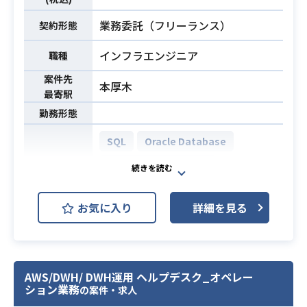
よる負荷対応
・Hinemos の監視設定変更
業務委託（フリーランス）
契約形態
・API GWのクライアントIDの追加
・Deep Security の更新、キャパシ
インフラエンジニア
職種
ティー管理、QA（常駐者）
案件先
本厚木
最寄駅
・AWS基礎スキル
勤務形態
EC2,Aurora、CloudWatch、Log
s、S3、IAM、SQS、CloudFormatio
SQL
Oracle Database
n、Kinesis、Auto Scaling
Microsoft SQL Server
・サーバOS基礎スキル（RHEL、Win
必須スキル
dows)
AWS EC2 (Amazon EC2)
開発環境
・上記環境を用いたシステムの設
お気に入り
詳細を見る
AWS ECS
AWS IAM
AWS S3
計・構築の実績があること。
・ドキュメント作成（Excel，Wor
GitHub
GitLab
d，PowerPointを利用）
・自動車メーカー様DWHシステム運
AWS/DWH/ DWH運用 ヘルプデスク_オペレー
ション業務
用における、以下のジョブ監視/ヘル
の案件・求人
プデスク/オペレーション、