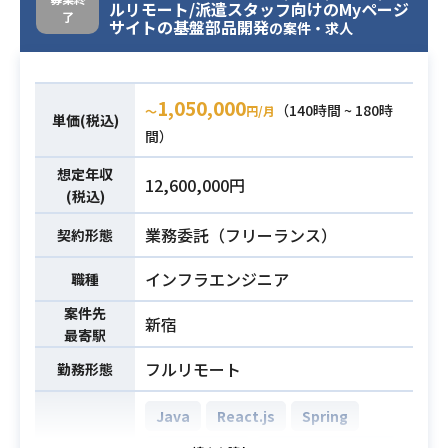
Microsoft Excel
ルリモート/派遣スタッフ向けのMyページ
了
サイトの基盤部品開発
の案件・求人
損害保険の基盤部門のシステム子会
社社員支援を行っていただきます。
・システム子会社社員の代替とし
1,050,000
（140時間 ~ 180時
〜
円/月
単価(税込)
て、構築された基盤環境に対しての
間）
改善/改修を行っていただきます
業務内容
想定年収
・AWS基盤などの課題についての改
12,600,000円
(税込)
善検討/推進を行っていただきます
（直近だとセキュリティ対応方針の
業務委託（フリーランス）
契約形態
見直し、不要オブジェクト削除など
の改善案件）
インフラエンジニア
職種
案件先
AWSを使ったシステム設計/構築/移
新宿
最寄駅
行等の経験
フルリモート
勤務形態
AWSに関する知識及び操作経験
・EC2/EFS/S3/RDS/SG/IAM/Cloud
Java
React.js
Spring
Watch/SSM/CloudFormation/Code
系等