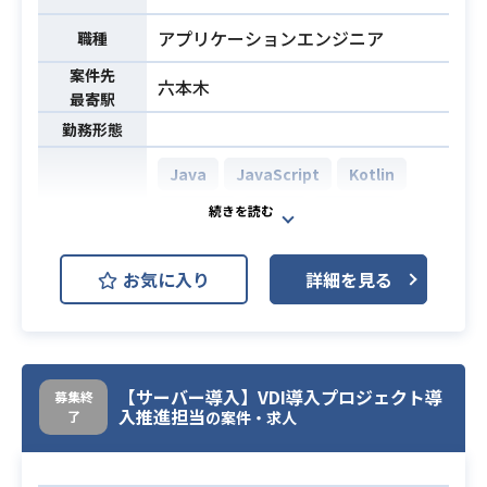
・他チームとの仕様検討、作成
アプリケーションエンジニア
・既存機能の改善、新機能の開発
職種
＜ソフトウェア開発の特徴＞
案件先
六本木
・内製ソフトウェア ・アジャイルソ
最寄駅
フトウェア開発（チームによって、
勤務形態
最適な進め方を常に取捨選択してい
きます）
Java
JavaScript
Kotlin
・テスト駆動開発、ドメイン駆動開
Python
Swift
Angular
発、リファクタリ
Spring
Vue.js
MySQL
・高度なiOS/Androidアプリケーショ
お気に入り
詳細を見る
PostgreSQL
Linux
Nginx
開発環境
必須スキル
ンの設計、開発経験
Apache Tomcat
Ubuntu
JIRA
Slack
【サーバー導入】VDI導入プロジェクト導
募集終
ATLASSIAN Trello
入推進担当
了
の案件・求人
急成長メディアを開発するAndroidエ
ンジニアを募集します。 自らが最高