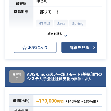
神谷町
最寄駅
す。
一部リモート
勤務形態
・顧客へ40名参画中、同一部署には
上位リーダー含め20名参画中です。
HTML5
Java
Spring
・初月や業務のキャッチアップ等、
現場内で丁寧にフォローさせていた
Spring Boot
PostgreSQL
だきます。
開発環境
業務内容
Linux
Apache Tomcat
※守秘があるため、その他詳細は
お気に入り
詳細を見る
面談時にご本人へお伝えさせていた
GitHub
JIRA
だきます。
チーム/全体人数：チーム5〜8名/全
・新規債権システムの開発担当(SE)
体70名程度
ポジションになります。
AWS/Linux/週5/一部リモート/基盤部門の
[開発環境]
・主にサーバー側(Java)+フロント側
募集終
システム子会社社員支援
了
の案件・求人
・サーバー環境：Linux / AWS(Auror
(Swing)の基本設計〜テストまでを担
a) / MySQL / Tomcat など
当いただきます。
・サーバー側開発言語：Java / Sprin
・一部独自フレームワークを使用し
gboot
ているため、独自フレームワークに
770,000
単価(税込)
（140時間 ~ 180時間）
〜
円/月
・クライアント側開発言語：Vue.js /
抵抗のない方向けのPJです。
業務内容
想定年収