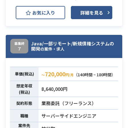
React.js
Spring
開発環境
お気に入り
詳細を見る
Spring Boot
Vue.js
MySQL
AWS (Amazon Web Services)
Linux
Apache Tomcat
Java/一部リモート/新規債権システムの
募集終
開発
了
・新規保険Webシステムの開発担当
の案件・求人
(SE)募集です。
・フロント側(Vue.js,TypeScript)＋
一部サーバー側(Java)の基本設計〜
720,000
単価(税込)
（140時間 ~ 180時間）
〜
円/月
テストまでを担当いただきます。
・メインはフロント側になります。
想定年収
8,640,000円
・割合は低いですが、一部ローコー
(税込)
ドツールを使用していただく可能性
業務委託（フリーランス）
契約形態
がございます。
(設計書作成や定義書の作成、実際
サーバーサイドエンジニア
職種
の定義対応、テストなど)
案件先
ローコードツールの経験は不要で