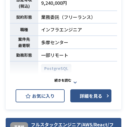
TypeScript / Javascript / jQuery / H
・40名以上が参画している長期＋大
9,240,000円
(税込)
TML5 など
規模案件となります。
・バージョン/チケット管理：Github
・初月や業務のキャッチアップ等、
業務委託（フリーランス）
契約形態
/ JIRA など
現場内で丁寧にフォローさせていた
・コミュニケーションツール：Slack
だきます。
インフラエンジニア
職種
/ MicrosoftTeams など
※守秘があるため、その他詳細は面
案件先
多摩センター
談時にお伝えさせていただきます。
最寄駅
・Vue.jsの実務経験合計1年以上
一部リモート
勤務形態
・SPA(Angular.js,React.jsなど)の実
・Javaでの開発経験5年以上
務経験合計2年以上
・Java1.8or1.8以上 ＋ Spring or Spr
PostgreSQL
・Java(SpringまたはSpringboot)開
ingbootでの開発経験1年以上
必須スキル
発経験1年以上 ※PHPのご経験でも
・Javaでの基本設計経験合計1年以上
必須スキル
AWS EC2 (Amazon EC2)
可能
・ORマッパーの実務経験(Hibernat
AWS IAM
・Javaでの基本設計経験1案件以上
e,MyBatis,iBatis など)
お気に入り
詳細を見る
※PHPでのご経験でも可能
AWS RDS (Amazon RDS)
開発環境
・研修期間除く業界経験5年以上
AWS S3
Linux
Apache Tomcat
フルスタックエンジニア/AWS/React/フ
募集終