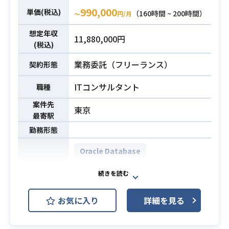
990,000
のユーザ体験を生み出せるようサー
単価(税込)
（160時間 ~ 200時間）
〜
円/月
ビスレベルから創造し、開発してい
想定年収
くことが求められます。 大変ですが
11,880,000円
(税込)
その分やりがいのある仕事です。
＜具体的な業務内容＞
業務委託（フリーランス）
契約形態
・自社メディアのAndroidアプリの開
ITコンサルタント
職種
発、運用
業務内容
・他チームとの仕様検討、作成
案件先
東京
・既存機能の改善、新機能の開発
最寄駅
＜ソフトウェア開発の特徴＞
勤務形態
・内製ソフトウェア
Oracle Database
・アジャイルソフトウェア開発（チ
ームによって、最適な進め方を常に
Apache Tomcat
開発環境
取捨選択していきます）
Microsoft PowerPoint
・テスト駆動開発、ドメイン駆動開
お気に入り
詳細を見る
グループ全社で実施しているVDI導入
・高度なiOS/Androidアプリケーショ
必須スキル
プロジェクトについて、グループ内
ンの設計、開発経験