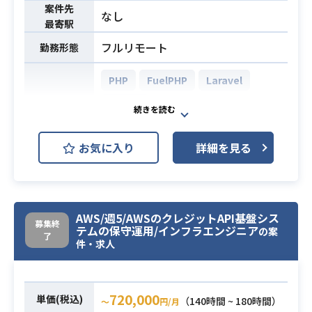
合に、自ら確認する動きができるこ
[募集要件]
案件先
なし
と
最寄駅
AWSでの開発経験やフロントエンド
作業実施にあたっての基礎的なスキ
開発のご経験ある方で、
フルリモート
勤務形態
ル
アーキテクトと一緒に実装・UT、ガ
・Excelについて、簡単な関数や操作
イド作成を中心に作業いただきま
PHP
FuelPHP
Laravel
（SUM/VLOOKUP等の関数、
す。
・ピボットテーブル等）ができるこ
MySQL
と
・AWSでの開発経験、環境構築経験
AWS (Amazon Web Services)
開発環境
・Teratermを使った操作ができるこ
がある方
お気に入り
詳細を見る
Linux
Apache Tomcat
と（サーバログイン及びコマンド実
・Reactでのユーザインタフェース開
行、ファイル転送等）
発経験がある方
Docker
Git
必須スキル
・テキストエディタを使った作業が
・開発ガイドや、それに準ずるドキ
できること（検索、置換等）
ュメント作成の経験がある方
開発メンバーとして電子書籍事業のE
AWS/週5/AWSのクレジットAPI基盤シス
募集終
・Windows端末での開発経験がある
テムの保守運用/インフラエンジニア
Cサイトに携わっていただきます。
の案
了
件・求人
方
大きく分けて3つの業務がございま
す。
・新規機能の追加
720,000
・サービスの運用/保守
単価(税込)
（140時間 ~ 180時間）
〜
円/月