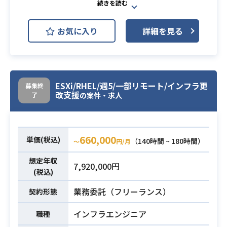
・EC2 (RHEL、Windows) へのパッ
チの適用、 証明書の更新
AWS (Amazon Web Services)
開発環境
業務内容
■運用作業
お気に入り
詳細を見る
JP1
Linux
Apache Tomcat
・アラート状況取りまとめ、報告
・お客様内各種申請対応
Git
Jenkins
Slack
・依頼対応
・本番環境ログ抽出
大手飲食店向けWEB予約サイトの開
ESXi/RHEL/週5/一部リモート/インフラ更
募集終
・他システム連携に伴う対応
発支援で、長期的な保守改修作業を
改支援
了
の案件・求人
・他システム連携処理（ジョブ）の
行っていただきます。
業務内容
中断/再開
Vue.jsをベースに要件定義(基本設計)
・PCI-DSS審査対応
～フロント側開発を担当していただ
660,000
単価(税込)
・キャパシティ管理（状況確認、分
きます。
（140時間 ~ 180時間）
〜
円/月
析、対応、報告）
想定年収
・フロント開発言語(Vue or React)
7,920,000円
・製品EOS管理、ライセンス管理
(税込)
の開発経験3年以上
・お客様内周知事項の取りまとめ、
※基本設計～テストまでの一連工
業務委託（フリーランス）
契約形態
報告
程の経験2年以上
※保守運用対応として、深夜対応が
インフラエンジニア
職種
・BtoC向けのWEB開発経験2年以上
必須スキル
発生する場合有／障害時に緊急対応