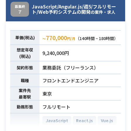
発経験(3〜5年以上)
JavaScript/Angular.js/週5/フルリモー
募集終
・サーバーサイド開発知識（MVC、L
Microsoft Word
ト/Web予約システムの開発
了
の案件・求人
AMP、Git）
必須スキル
【案件概要】
・Dockerコンテナを用いた開発経験
クレジットAPI基盤（複数システム間
・サーバサイドのアーキテクチャー
770,000
のデータ連携I/F）システムの保守運
設計経験
単価(税込)
（140時間 ~ 180時間）
〜
円/月
用対応を行っていただきます。
・AWSを使ったインフラ環境の構築/
想定年収
■保守作業
運用経験
9,240,000円
(税込)
・本番環境の改修対応(アプリ、ミド
ルウェアのバージョンアップ対応
業務委託（フリーランス）
契約形態
等）
フロントエンドエンジニア
職種
→変更、リリース管理(手順、タイム
チャート等の作成、内部及び顧客と
案件先
東京
のリリース判定会議対応等)
最寄駅
・障害解析/一次対応/恒久対策の検
フルリモート
勤務形態
討、アラート対応（LINE Works で通
知、夜間通知有）
JavaScript
React.js
Vue.js
・AWS 上での環境保守
Oracle Database