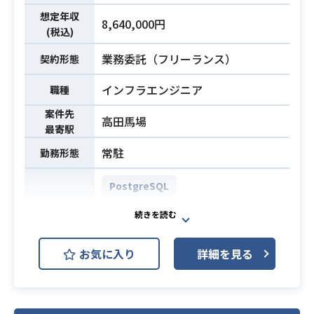
・既存システムの改修/リプレイス
想定年収
【具体的な担当】
8,640,000円
(税込)
-要求把握
-要件/仕様調整
業務委託（フリーランス）
契約形態
業務内容
-基本設計
インフラエンジニア
職種
-詳細設計
-開発/単体T
案件先
高田馬場
-結合T
最寄駅
-ユーザーT
常駐
勤務形態
-リリース(手順作成、リリース、リリ
ース後検証)
PostgreSQL
-保守改修
AWS (Amazon Web Services)
-上記業務内容状況/進捗のリーダー報
告
AWS EC2 (Amazon EC2)
お気に入り
詳細を見る
AWS ECS
Apache Tomcat
開発環境
・PHPを用いたWebサービスやAPI
開発の経験
Windows
Microsoft Excel
└ FuelPHP or Laravelを用いた開
Microsoft PowerPoint