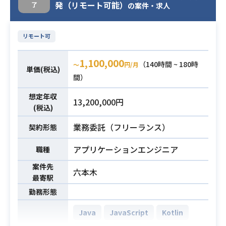
を使用してWebアプリを開発した経
必須スキル
発（リモート可能）
了
の案件・求人
援
験
※詳細は面談時にお伝えします。
リモート可
・AWS、GCP等クラウド基盤の基本
設計経験
必須スキル
1,100,000
（140時間 ~ 180時
〜
円/月
・AWS、GCP等での構築作業経験
単価(税込)
間）
想定年収
13,200,000円
(税込)
業務委託（フリーランス）
契約形態
アプリケーションエンジニア
職種
案件先
六本木
最寄駅
勤務形態
Java
JavaScript
Kotlin