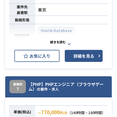
・3年以上のインフラ設計・構築・運
案件先
東京
用経験
最寄駅
・本番システムの監視・障害対応経
勤務形態
験
・HTTPやSMTPといったTCPプロト
Oracle Database
開発環境
コルの基本知識
Apache Tomcat
・Unix系で構成されたシステムの3年
以上の業務経験(設計、構築、運用な
グループの各事業会社サービスのイ
お気に入り
詳細を見る
ど)
ンフラ担当として、
・Webサービスを構成するミドルウ
サービスに必要なインフラの提案・
ェア(Apache, Tomcat)のの設計、構
設計・運用を担当して頂きます。
築、運用
・主な仕事は、事業会社の担当者か
・インターネットサービスを提供し
【PHP】PHPエンジニア（ブラウザゲー
募集終
らサービスに関する情報をヒアリン
ム）
了
の案件・求人
ているサーバのモニタリング／各種
必須スキル
グし、適切なインフラ構成を検討・
運用経験
設計して、技術部隊へ構築依頼をす
業務内容
・シェルスクリプト(Bash等)による
ることです。
監視、運用ツールの開発、運用
770,000
・定常的にインフラに関する調査・
単価(税込)
（140時間 ~ 180時間）
〜
円/月
・業務時間外でも障害発生時にベス