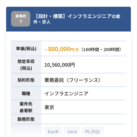
の事業会社への導入を担当いただき
ます。
【設計・構築】インフラエンジニア
募集終
の案
・1つの事業会社向けプロジェクト
了
件・求人
は、推進担当者が10人ほどおり、こ
の担当者と協業してVDI導入を推進い
ただきます。
880,000
単価(税込)
（160時間 ~ 200時間）
〜
円/月
・導入対象は事業会社が持つ、様々
なインターネットサービスで数十サ
想定年収
業務内容
10,560,000円
ービスとなります。
(税込)
・主な業務は以下となります
業務委託（フリーランス）
契約形態
ーVDI導入要件の対応可否について
の現場ヒアリング
インフラエンジニア
職種
ーVDI導入に関する、問い合わせ回
案件先
答対応
東京
最寄駅
ーVDI導入に関する、要件元とのQ
勤務形態
A
ー上記に関する情報のドキュメン
bash
Java
PL/SQL
ト化