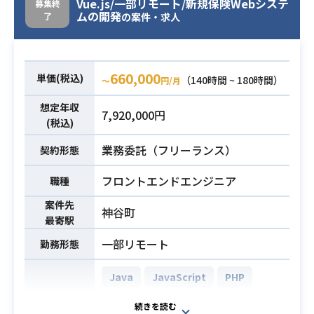
Vue.js/一部リモート/新規保険Webシステ
募集終
Java17、AWS、Tomcat、PostgreS
ムの開発
了
の案件・求人
QL
・Javaを用いた開発経験8年以上
660,000
単価(税込)
・Tomcatを使用した実務経験
（140時間 ~ 180時間）
〜
円/月
・AWS環境下での開発経験
必須スキル
想定年収
7,920,000円
・PostgreSQLのご経験
(税込)
・リーダー経験
業務委託（フリーランス）
契約形態
フロントエンドエンジニア
職種
案件先
神谷町
最寄駅
一部リモート
勤務形態
Java
JavaScript
PHP
TypeScript
Angular