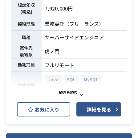
計・構築の実績があること。
※bashやPowerShellでの運用系ス
想定年収
7,920,000円
（このうちの1つ以上、設計/構築が
クリプト作成およびジョブ実装＆試
(税込)
出来る知識を有しているとなお望ま
験の経験
業務委託（フリーランス）
しい）
契約形態
・OS、ミドルウェアの設計＆構築経
必須スキル
・ドキュメント作成（Excel，Wor
験（全てで無くとも可）
サーバーサイドエンジニア
職種
d，PowerPointを利用）経験
※vSphere ESXi、RHEL、Windo
案件先
ws、vCSA、Zabbix、Apache/Tomc
虎ノ門
最寄駅
at、JP1/NETM/DM、JP1/AJS、Intr
フルリモート
勤務形態
a-mart、postfix、bind
Java
SQL
MySQL
開発環境
Apache Tomcat
健診管理システムのカスタマイズ支
お気に入り
詳細を見る
援で、基本設計をもとにWEB（Jav
業務内容
a）アプリの改修を実施していただき
ます。