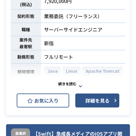
IAM/SecurityGroup/ NACL
7,920,000円
(税込)
ていただきます。
Shield/ACM/KMS
【仕事内容】
業務委託（フリーランス）
契約形態
下記の業務を担っていただく想定で
・AWS基盤構築プロジェクトにおけ
す。
る設計から構築までの経験
サーバーサイドエンジニア
職種
・既存GCP環境の調査および論理構
・VPC、ネットワーク、セキュリテ
案件先
成図の作成
新宿
業務内容
ィ設計の実務経験
必須スキル
最寄駅
・新環境の基本設計（お客様ガイド
・各種基盤設計書（構成図、パラメ
フルリモート
勤務形態
ラインに沿った基盤、VPCSC、組織
ータ設計、方針書等）の作成経験
ポリシー、IAM、ファイアウォール
・トラブルシューティングの経験
Java
Linux
Apache Tomcat
開発環境
等の設計）
・詳細設計書（GCP、OS設定、ミド
・債権管理システムと連携機能追加
ルウェア設定）の作成
・決済手段の追加
・アプリ開発担当との各種調整およ
お気に入り
詳細を見る
・外部連携方式の変更対応
業務内容
び課題管理表の更新
【工程】
・セキュリティガイドライン準拠要
基本設計〜結合試験
件の整理および実現方法の検討
・新環境の構築およびテストの実施
・Java、Tomcat、Oracle、Linux、
【Swift】急成長メディアのiOSアプリ開
募集終
・GCP設計・作業に関わる技術的支