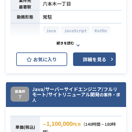
案件先
六本木一丁目
・Linux（Teraterm）や、Shell、SQ
最寄駅
L（PL/SQL含む）を利用して移行を
常駐
勤務形態
実施するため、
各種基本操作が理解、実施でき、
Java
JavaScript
Kotlin
必要に応じて手順書やツールの修正
Python
SQL
Spring Boot
が行えること
必須スキル
・Linuxの各種コマンドの操作経験が
MySQL
Oracle Database
あること
お気に入り
詳細を見る
AWS Lambda
Apache Tomcat
開発環境
（cp/tar/chmod/chown/vi/find/gr
CircleCI
Docker
GitHub
ep/sudo/kill/psなどのコマンドの基
本的な使い方、オプションを把握し
Jenkins
JIRA
Slack
ていること）
Java/サーバーサイドエンジニア/フルリ
募集終
Terraform
Confluence
モート/サイトリニューアル開発
の案件・求
・OracleもしくはDB2のダンプロー
了
人
ド系コマンドの操作経験
クライアント全事業に関わる決済プ
ラットフォームシステムや就労/人事/
給与管理システム、
1,100,000
（140時間 ~ 180時
〜
円/月
単価(税込)
グループの主軸事業のひとつである
業務内容
間）