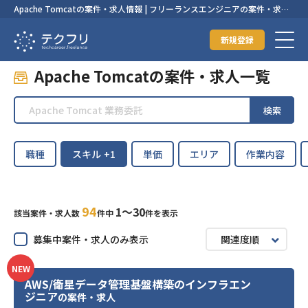
Apache Tomcatの案件・求人情報 | フリーランスエンジニアの案件・求人
なら【テクフリ】
新規登録
Apache Tomcatの案件・求人一覧
検索
職種
スキル
+1
単価
エリア
作業内容
94
1〜30
該当案件・求人数
件中
件を表示
募集中案件・求人のみ表示
関連度順
NEW
AWS/衛星データ管理基盤構築のインフラエン
ジニア
の案件・求人