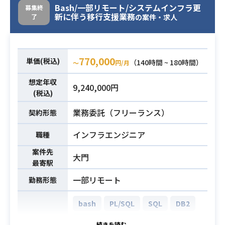
・JavaでのWEBアプリ開発経験
Bash/一部リモート/システムインフラ更
募集終
新に伴う移行支援業務
了
の案件・求人
・基本設計～一人称で対応可能なレ
必須スキル
ベル
・基本的なSQLの知見
770,000
単価(税込)
（140時間 ~ 180時間）
〜
円/月
想定年収
9,240,000円
(税込)
業務委託（フリーランス）
契約形態
インフラエンジニア
職種
案件先
大門
最寄駅
一部リモート
勤務形態
bash
PL/SQL
SQL
DB2
Oracle Database
Linux
開発環境