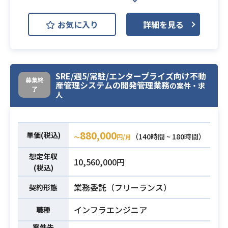
某人材系企業様向けにて、VMware
お気に入り
詳細を見る
で構築されたシステム保守などの業
務を想定しております。（多くがWE
Bアプリサーバ）
業務内容
定例作業以外に新規環境構築やAWS
SRE/週5/常駐/エンタープライズ向け不動
募集終
環境への移行に伴うPoC業務もござ
産管理システムの開発管理業務
の案件・求
了
います。
人
・インフラ要件定義～保守経験（5年
以上）
880,000
単価(税込)
（140時間 ~ 180時間）
〜
円/月
・VMware経験
必須スキル
・NetApp経験
想定年収
10,560,000円
(税込)
・RHEL経験
・Apache、Tomcat経験
業務委託（フリーランス）
契約形態
インフラエンジニア
職種
案件先