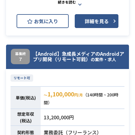
Python
Swift
Angular
Spring
Vue.js
MySQL
お気に入り
詳細を見る
PostgreSQL
Linux
Nginx
開発環境
Apache Tomcat
Ubuntu
JIRA
Slack
【Android】急成長メディアのAndroidア
募集終
ATLASSIAN Trello
プリ開発（リモート可能）
了
の案件・求人
急成長メディアを開発するiOSエンジ
ニアを募集します。 自らが最高のユ
リモート可
ーザ体験を生み出せるようサービス
レベルから創造し、開発していくこ
1,100,000
（140時間 ~ 200時
〜
円/月
単価(税込)
とが求められます。 大変ですがその
間）
分やりがいのある仕事です。
想定年収
＜具体的な業務内容＞
13,200,000円
(税込)
・自社メディアのiOSアプリの開発、
運用
業務委託（フリーランス）
契約形態
業務内容