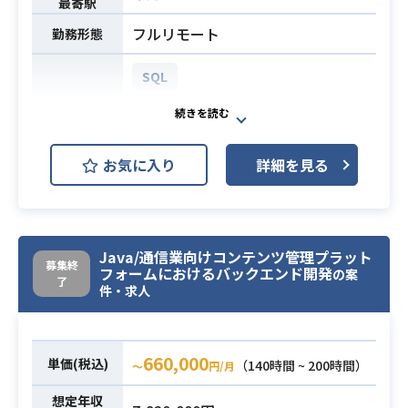
最寄駅
※詳細は面談時にお伝えします。
フルリモート
業務内容
勤務形態
【技術要素（対象範囲）】
・OS・ミドルウェア：Apache/Tom
SQL
cat/RHEL/Aurora/EC2/EFS
AWS (Amazon Web Services)
・ネットワーク：
開発環境
VPC / Subnet / RouteTable / NAT
GCP (Google Cloud Platform)
GW / TGW / ELB
お気に入り
詳細を見る
Apache Tomcat
Windows
Route53 / VPN / Endpoint / Direc
t Connect
通信キャリア向けプロジェクトにお
SES / PaloAlto / Catalyst
いて、既存GCP環境の構成情報の可
・運用・監視
Java/通信業向けコンテンツ管理プラット
視化
募集終
Directory Service/SSM/ S3
フォームにおけるバックエンド開発
の案
了
およびガイドライン非準拠部分の是
件・求人
CloudTrail/CloudWatch/Config/Ev
正を目的とした新GCP環境の設計・
entBridge
構築を担当する業務です。
Hinemos/各種運用ツール
既存調査から基本設計、詳細設計、
660,000
・セキュリティ
単価(税込)
（140時間 ~ 200時間）
〜
円/月
構築、テスト、アプリ開発担当との
AWSアカウント設計/VPC設計
調整や技術的支援まで幅広く推進し
想定年収