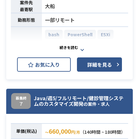
・新しい技術に興味があり日ごろか
を求められる場合有（相談）
案件先
大船
ら情報に敏感な方
最寄駅
・ サーバOS基礎スキル（RHEL、Wi
・コミュニケーション、勤怠問題な
一部リモート
勤務形態
ndows)経験
い方
・AWS基礎スキル（EC2、RDS(Auro
bash
PowerShell
ESXi
ra含）、CloudWatch Logs、IAM、R
JP1
Linux
Red Hat
53、S3、ALBなど）
開発環境
・業務システム（Web系、通信系）
Apache Tomcat
Windows
の構築、保守経験
お気に入り
詳細を見る
Zabbix
※ 本システムでは、Apache/Tomca
t、MQ、API Gateway、PostgreSQ
次期本番環境の構築に向けて、各種
L、DeepSecurity、Hinemosなどを
MWの設計、動作検証、試験、手順書
利用
必須スキル
Java/週5/フルリモート/健診管理システ
作成等を行っていただきます。
募集終
・企業における基幹業務の運用、保
業務内容
ムのカスタマイズ開発
了
の案件・求人
また運用系スクリプトの作成、ジョ
守（金融系企業であるとなお良い）
ブ実装/試験の実施も担当していただ
※ 共通機能（システム）に対しての
きます。
申請等、企業内ルールあり
660,000
単価(税込)
・上記環境を用いたシステムの設
（140時間 ~ 180時間）
〜
円/月
・スクリプト作成経験