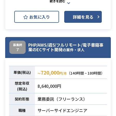
Spring Boot
Oracle Database
インフラに関する知識及び構築経験
AWS (Amazon Web Services)
開発環境
・開発工程（方式設計～構築、テス
お気に入り
詳細を見る
ト）の流れを理解している、実施で
Apache Tomcat
Windows
きる
GitHub
Next.js
・Linuxコマンドの操作が問題なくで
きる
登録型派遣の企業様に登録されてい
PHP/AWS/週5/フルリモート/電子書籍事
コミュニケーションスキル
募集終
る派遣スタッフの方がご利用するユ
業のECサイト開発
了
の案件・求人
・課題、検討事案等に関して関係者
ーザー向けサイト（MYページ）の
とすり合わせし、解決への道筋を提
基盤部品の開発、開発ガイドの作成
示できる
を行なっていただきます。
・関係各所（顧客、関連するシステ
720,000
単価(税込)
2023年4月よりリニューアルに向けた
（140時間 ~ 180時間）
〜
円/月
ムのメンバ等）と
開発が始まっており、リリースは202
必須スキル
想定年収
密に連携を行いながら行動できる
8,640,000円
5年6月以降の予定です。
(税込)
こと
規模は1800人月程度を見込んでお
業務内容
・問題発生時には直ちにエスカレー
業務委託（フリーランス）
契約形態
り、現在は業務要件の実装に向けた
ションができること
準備をアーキテクトチームとして行
・不明点、確認事項等が発生した場
サーバーサイドエンジニア
職種
っています。