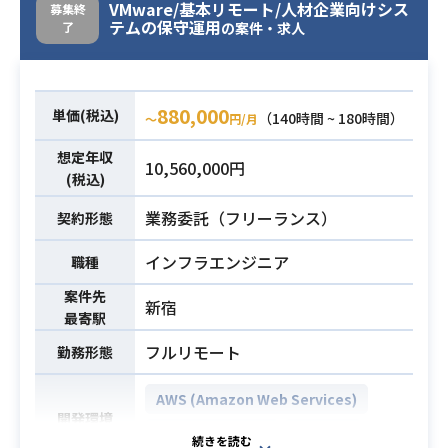
ーションできる
VMware/基本リモート/人材企業向けシス
募集終
・言語：java or PHP（特にjava）の
－インフラ用語をユーザ部門がわか
テムの保守運用
了
の案件・求人
経験
る言葉に変換して話せる
・データベース：MySQL or Postgre
－相手の質問・要望をヒアリング
SQL
必須スキル
し、齟齬を発生せず内容を正しく理
880,000
単価(税込)
・OS：Linux or Unix経験
（140時間 ~ 180時間）
〜
円/月
解できる
・Middlewareセットアップ経験者
－仕事の関係者に対して、自分の意
想定年収
10,560,000円
（Apache, Tomcat, MySQL）
見を正しく伝えることができる
(税込)
業務委託（フリーランス）
契約形態
インフラエンジニア
職種
案件先
新宿
最寄駅
フルリモート
勤務形態
AWS (Amazon Web Services)
開発環境
Apache Tomcat
VMware