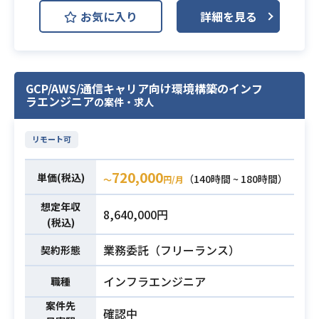
お気に入り
詳細を見る
公共と連携する民間事業者向けに、
光データ中継衛星から取得されるデ
ータを
蓄積・管理するためのAWS基盤を構
GCP/AWS/通信キャリア向け環境構築のインフ
ラエンジニア
の案件・求人
築するプロジェクトです。
VPC、ネットワーク、セキュリテ
ィ、運用監視領域など、
リモート可
AWS基盤の設計から構築までを推進
していただきます。
720,000
単価(税込)
（140時間 ~ 180時間）
〜
円/月
【仕事内容】
想定年収
下記の業務を担っていただく想定で
8,640,000円
(税込)
す。
・AWS基盤（ネットワーク/セキュリ
業務委託（フリーランス）
契約形態
ティ/運用など）の設計および構築
インフラエンジニア
・各種基盤設計書（構成図、パラメ
職種
ータ設計、方針書等）の作成
案件先
確認中
・トラブルシューティング対応