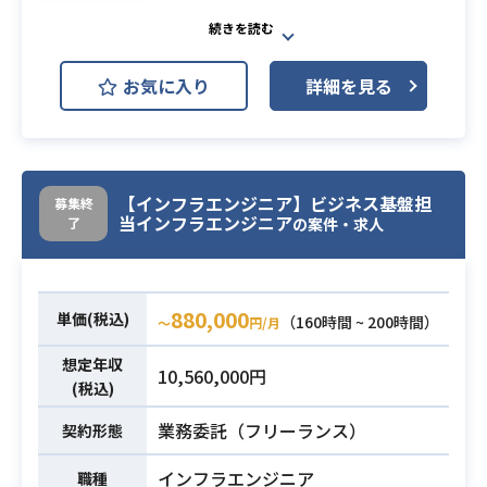
Oracle Database
・Microsoft PowerPointを利用した
Apache HTTP Server
開発環境
資料作成ができること
お気に入り
詳細を見る
・基礎的なWebサービス開発への知
Apache Tomcat
Ansible
識があるかた（Webサーバ・APLサ
Chef
Git
Apache Solr
ーバ・DBサーバはとは何か）
必須スキル
・相手に合わせて正しくコミュニケ
・大手Web企業がサービス展開して
【インフラエンジニア】ビジネス基盤担
ーションできる
募集終
いるBtoCサービスのインフラチーム
当インフラエンジニア
了
の案件・求人
→IT/非ITの担当者によって、専
で
門用語を使う使わないなど、話す方
サーバーエンジニアとしてご参画
法を変えられる。
いただける方を募集いたします。
880,000
単価(税込)
・サーバの各種運用作業、シェルス
（160時間 ~ 200時間）
業務内容
〜
円/月
クリプトによる監視、運用ツールの
想定年収
10,560,000円
開発、運用、
(税込)
ミドルウェア(Apache, Tomcat)の設
業務委託（フリーランス）
契約形態
計、構築、運用といった作業をご担
当いただきます。
インフラエンジニア
職種