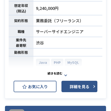
相談受付をすることも重要な仕事で
トエフォートでオペレーション可能
想定年収
す。
9,240,000円
(税込)
であること
・基本的には、各サービス担当者が
・リリース、メンテナンス時は夜
実現したいことを、インフラ面で相
業務委託（フリーランス）
契約形態
間、早朝出社が可能であること（月1
談にのり、サポートしていく仕事に
～2回程度）
サーバーサイドエンジニア
職種
なります。
・1年以上の長期参画が可能であるこ
案件先
と
渋谷
・Apache/Tomcat/Oracleのいずれ
最寄駅
・日本語でのコミュニケーション堪
かの導入・運用経験がある。
勤務形態
能な方。
－上記3つのMWのいずれかに長けて
いれば、全てを知っている必要はあ
Java
PHP
MySQL
りません
PostgreSQL
Linux
開発環境
－上記に関していずれも経験が無
い、インストール経験のみ有りとい
Apache Tomcat
Unix
お気に入り
う方はNGです。
詳細を見る
・PHPサーバーサイド開発
－WAS/WLS/IIS等、類似のMWの経
・基本設計からテスト迄の工程を担
験がある方は要相談。
業務内容
必須スキル
当
・相手に合わせて正しくコミュニケ