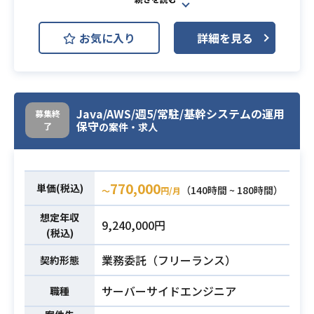
Red Hat
Apache Tomcat
お気に入り
詳細を見る
物流管理システムのハードウェア／
ミドルウェア更新に伴う移行/運用支
援業務。
ハードウェア/ミドルウェア更新に伴
Java/AWS/週5/常駐/基幹システムの運用
募集終
い、新環境を構築中です。
保守
了
の案件・求人
新環境へはデータ移行が必要なた
め、移行準備、移行リハーサル実
業務内容
施、本番移行の実施を担当頂きま
770,000
単価(税込)
（140時間 ~ 180時間）
〜
円/月
す。
また、新環境構築に伴い、運用チー
想定年収
9,240,000円
ムへ引き継ぎのため、運用手順書の
(税込)
整備や検証、必要に応じてツールの
業務委託（フリーランス）
契約形態
作成、修正などを担当頂きます。
サーバーサイドエンジニア
職種
・データ移行経験、または、移行に
関連する技術経験