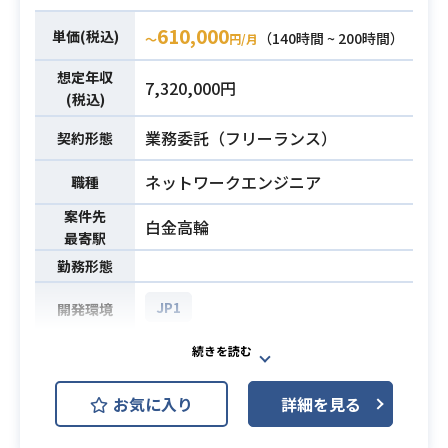
・ビックデータを保持、分析するた
めの基盤（TreasureDate, Redshift,
610,000
単価(税込)
（140時間 ~ 200時間）
〜
円/月
Netezza）の運用、構築業務をオン
プレ環境、クラウド（AWS）双方を
想定年収
7,320,000円
用いて行っていただきます。
(税込)
・具体的な作業の例としては、次の
業務委託（フリーランス）
契約形態
ようなものになります。
－データ基盤ではDWHにデータ投入
ネットワークエンジニア
職種
するフレームワークを構築していま
業務内容
案件先
す。
白金高輪
最寄駅
－そのフレームワークを使用して各
勤務形態
種WEBサービスのデータベースから
データの投入
JP1
開発環境
－DWHにあるデータを使用してのデ
ータマート作成（SQL作成含む）
オープン勘定系システムのWindows
業務内容
－DWHに接続するためのアカウント
サーバの保守
発行
お気に入り
詳細を見る
－DWHに知見のある方は、DWH自体
・Windowsサーバの構築経験