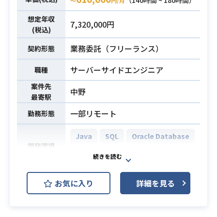
（140時間 ~ 180時間）
〜
円/月
計/構築/運用経験（2年以上）
→IBM MQ、HULFT、ROS3（ED
想定年収
7,320,000円
I）、CICLOCK、DTR、Tableauなど
(税込)
・JP1/AJS3、CLUSTERPROを使用
必須スキル
業務委託（フリーランス）
契約形態
した管理/運用/障害切り分け経験（2
年以上）
サーバーサイドエンジニア
職種
・インフラ設計/構築経験（2年以
案件先
上）
中野
最寄駅
一部リモート
勤務形態
Java
SQL
Oracle Database
開発環境
Microsoft SQL Server
JP1
製薬会社向けアプリ運用保守でイン
お気に入り
詳細を見る
シデント対応、プログラム改修やデ
業務内容
ータの調査/回収などを行っていただ
きます。