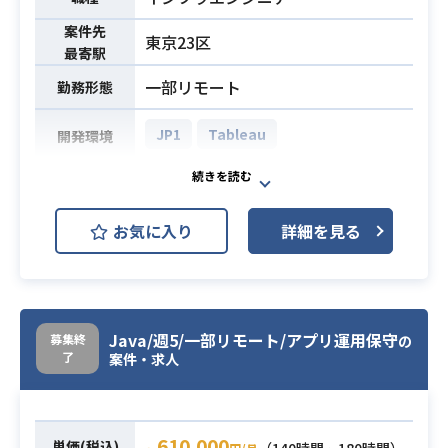
案件先
東京23区
最寄駅
一部リモート
勤務形態
JP1
Tableau
開発環境
・各種インフラ構築/運用支援業務
・金融系システムのJP1/AJS3、CLU
お気に入り
詳細を見る
STERPROを使用した管理/運用/障害
切り分け対応
想定業務内容
業務内容
・各種インフラ構築/運用支援業務
・金融系システムのJP1/AJS3、CLU
Java/週5/一部リモート/アプリ運用保守
募集終
の
了
STERPROを使用した管理/運用/障害
案件・求人
切り分け対応
・下記いずれかのミドルウェアの設
610,000
単価(税込)