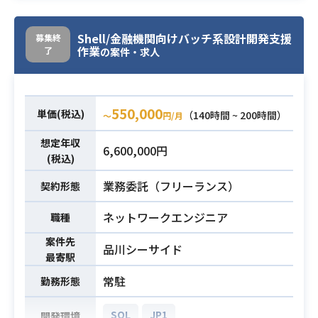
挙します。
・バッチジョブ管理（JP1による現行
Shell/金融機関向けバッチ系設計開発支援
募集終
作業
了
ジョブ管理に加え、新たに定義する
の案件・求人
ジョブをどのように入れ込むかを検
討・実施いただきます）
・システム運用マニュアルのひな形
550,000
単価(税込)
（140時間 ~ 200時間）
〜
円/月
作成およびガイドライン策定、外部
業務内容
ベンダーへの周知/定着化支援
想定年収
6,600,000円
様々な立場のステークホルダーと適
(税込)
切に合意形成し、コンフリクトが起
業務委託（フリーランス）
契約形態
こりやすい状況を
見据えわかりやすい資料を作成する
ネットワークエンジニア
職種
などのコンサルティングスキルと技
案件先
術知見が求められます。
品川シーサイド
最寄駅
（そういったスキルが身に着く案件
常駐
勤務形態
ですのでスキルアップやキャリアア
ップを求めている方にもお勧めしま
SQL
JP1
開発環境