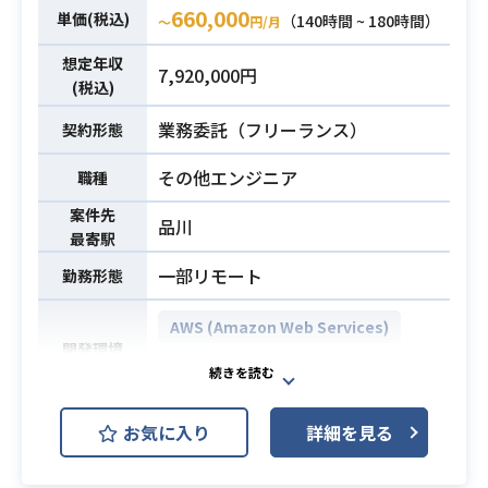
・Ansibleのご経験
660,000
単価(税込)
（140時間 ~ 180時間）
〜
円/月
想定年収
7,920,000円
(税込)
業務委託（フリーランス）
契約形態
その他エンジニア
職種
案件先
品川
最寄駅
一部リモート
勤務形態
AWS (Amazon Web Services)
開発環境
JP1
銀行向けツール更改基盤構築に携わ
お気に入り
詳細を見る
っていただきます。
某大手金融機関のDCAツール更改基