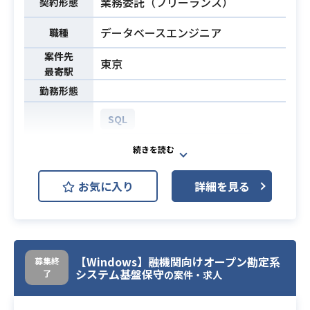
業務委託（フリーランス）
契約形態
データベースエンジニア
職種
案件先
東京
最寄駅
勤務形態
SQL
AWS (Amazon Web Services)
GCP (Google Cloud Platform)
開発環境
お気に入り
詳細を見る
Apache Hadoop
JP1
Linux
CircleCI
Git
Jenkins
AWS Redshift (Amazon Redshift)
【Windows】融機関向けオープン勘定系
募集終
システム基盤保守
了
・共通分析用データ基盤の運用、構
の案件・求人
築業務にご参画いただきます。