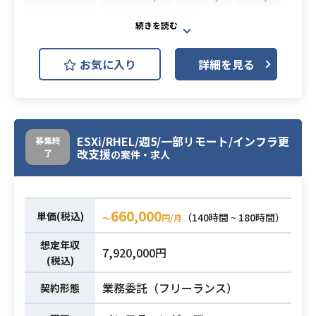
Oracle Database
AWS (Amazon Web Services)
開発環境
お気に入り
詳細を見る
JP1
Linux
Apache Tomcat
Git
Jenkins
Slack
大手飲食店向けWEB予約サイトの開
ESXi/RHEL/週5/一部リモート/インフラ更
募集終
発支援で、長期的な保守改修作業を
改支援
了
の案件・求人
行っていただきます。
業務内容
Vue.jsをベースに要件定義(基本設計)
～フロント側開発を担当していただ
660,000
単価(税込)
きます。
（140時間 ~ 180時間）
〜
円/月
想定年収
・フロント開発言語(Vue or React)
7,920,000円
(税込)
の開発経験3年以上
※基本設計～テストまでの一連工
業務委託（フリーランス）
契約形態
程の経験2年以上