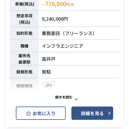
グ経験
770,000
単価(税込)
〜
円/月
・JP1でのジョブネット作成経験
必須スキル
・JP1を使用したバッチ処理業務の設
想定年収
9,240,000円
(税込)
計経験
・PostgreSQLのチューニング経験
業務委託（フリーランス）
契約形態
インフラエンジニア
職種
案件先
高井戸
最寄駅
常駐
勤務形態
JP1
開発環境
官公庁の大規模金融系システムリプ
レイスにおける、システム運用業務
お気に入り
詳細を見る
を支援いただきます。
立場としては元請の大手ファームメ
ンバーとなり、主な業務を以下に列