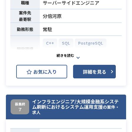
サーバーサイドエンジニア
職種
案件先
分倍河原
最寄駅
常駐
勤務形態
C++
SQL
PostgreSQL
開発環境
JP1
Linux
【案件概要】
お気に入り
詳細を見る
改札に関するアプリケーション開発
をご対応いただきます。
設計からテストまでが対応範囲にな
業務内容
ります。
インフラエンジニア/大規模金融系システ
募集終
※詳細は面談時にお話しいたしま
ム刷新におけるシステム運用支援
の案件・
了
す。
求人
・Linux/C++でのthreadコーディン