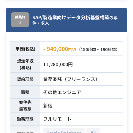
盤構築に向けて
JP1(ジョブ運用)の設計・構築・試験
SAP/製造業向けデータ分析基盤構築
募集終
の案
をご担当頂きます。
業務内容
了
件・求人
作業内容は下記を想定しておりま
す。
・JP1(ジョブ運用)の設計・構築・試
940,000
験
単価(税込)
（150時間 ~ 190時間）
〜
円/月
・各種会議体等への参加、資料作成
想定年収
等
11,280,000円
(税込)
・JP1(ジョブ運用)の設計・構築・運
業務委託（フリーランス）
契約形態
用
必須スキル
・インフラ基盤、AWSの基礎知識(設
その他エンジニア
職種
計・構築経験があれば尚可)
案件先
新宿
最寄駅
フルリモート
勤務形態
Oracle Database
JP1