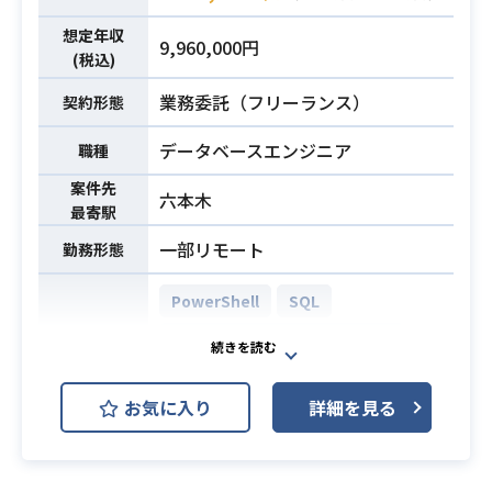
テムの追加構築に伴う設計/構築業務
・インフラシステムの改善、最適
想定年収
9,960,000円
化、負荷対策などの技術的課題に関
(税込)
する改善提案、実践
業務委託（フリーランス）
契約形態
・インフラシステムに関する問い合
わせ/トラブル対応
データベースエンジニア
職種
・Windows及びLinuxに関する基礎的
案件先
六本木
な知識及び、業務での取扱経験を有
最寄駅
する方
一部リモート
勤務形態
・AWS等に関する知識/業務での経験
を有する方
PowerShell
SQL
・システム運用/保守に関する知識及
必須スキル
AWS (Amazon Web Services)
び、業務での経験を有する方
開発環境
・インフラエンジニアとしての実務
JP1
Linux
Shell
経験5年以上
お気に入り
詳細を見る
Windows
・課題を理解し自律的に行動できる
方
製造業企業で新規工場立ち上げに伴