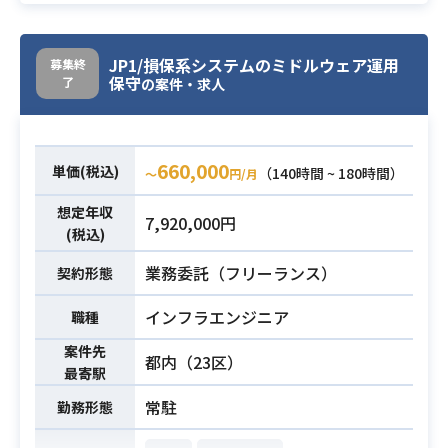
の構築運用も行っていただけます。
・以下のいずれか⼜は両⽅の経験が
ある⽅
必須スキル
Webアプリやバッチなどの開発経験3
①SQLServerの構築経験
JP1/損保系システムのミドルウェア運用
募集終
年以上(言語問わず)。
②JP1関連の構築経験
保守
了
の案件・求人
・SQLのチューニング経験、DBスキ
ーマ設計経験
・Linux利用経験 3年以上。
660,000
・以下の技術要素のうち、いずれか
単価(税込)
（140時間 ~ 180時間）
〜
円/月
について導入、運用のご経験がある
想定年収
こと。
必須スキル
7,920,000円
(税込)
技術要素、キーワード:
－git
業務委託（フリーランス）
契約形態
－jenkins / CircleCI などのジョブ管
インフラエンジニア
職種
理
－AWS, GCP
案件先
都内（23区）
－JP1
最寄駅
・複数のDB構築、運用経験
常駐
勤務形態