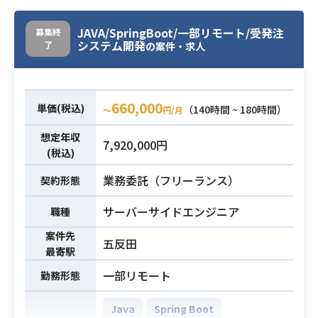
体に対するテスト関連業務を行って
いただきます。
JAVA/SpringBoot/一部リモート/受発注
募集終
一部不具合修正等で開発作業をして
システム開発
了
の案件・求人
いただく可能性があります。
バッチ数が多く、テスト工程中のリ
ソース不足が懸念されるため、テス
660,000
単価(税込)
（140時間 ~ 180時間）
〜
円/月
ト工程に発生する多様なタスクに柔
業務内容
軟に対応できることを期待していま
想定年収
7,920,000円
す。
(税込)
■大まかなスケジュール
業務委託（フリーランス）
契約形態
2024/2～2024/3 開発~結合テスト
仕様書作成
サーバーサイドエンジニア
職種
2024/4～2024/7 結合テスト
案件先
2024/8～2024/12 総合テスト/UAT
五反田
最寄駅
2025/1 リリース
一部リモート
勤務形態
・導入案件での環境構築経験（Linu
x、AWS関連の基礎知識）2年以上
Java
Spring Boot