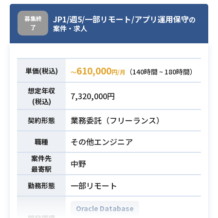
・Javaの保守運用を有識者がいなく
JP1/週5/一部リモート/アプリ運用保守
募集終
の
必須スキル
了
案件・求人
ても自立してできること
610,000
単価(税込)
（140時間 ~ 180時間）
〜
円/月
想定年収
7,320,000円
(税込)
業務委託（フリーランス）
契約形態
その他エンジニア
職種
案件先
中野
最寄駅
一部リモート
勤務形態
Oracle Database
開発環境