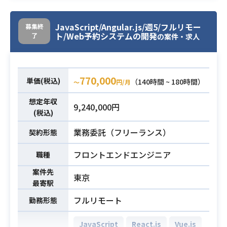
インフラ構築、運用、管理を実施し
ていただきます。
業務内容
JavaScript/Angular.js/週5/フルリモー
募集終
スキル見合いでプロジェクト管理、
ト/Web予約システムの開発
了
の案件・求人
ベンダーコントロール等の管理業務
も担当いただきます。
770,000
単価(税込)
下記において2つ以上に該当かつ3年
（140時間 ~ 180時間）
〜
円/月
以上の経験者
想定年収
9,240,000円
・AWS等のパブリッククラウド上で
(税込)
のシステム設計/構築、運用管理
業務委託（フリーランス）
・VMWare等の仮想システムのシス
契約形態
テム設計/構築、運用管理
必須スキル
フロントエンドエンジニア
職種
・DBA経験、DBサーバの設計/構
築、運用管理
案件先
東京
・Linuxサーバの設計/構築、運用管
最寄駅
理
フルリモート
勤務形態
・Windowsサーバの設計/構築、運用
管理
JavaScript
React.js
Vue.js