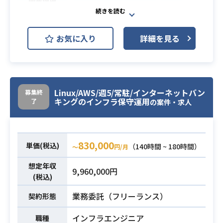
Microsoft SQL Server
JP1
製薬会社向けアプリ運用保守でイン
お気に入り
詳細を見る
シデント対応、プログラム改修やデ
業務内容
ータの調査/回収などを行っていただ
きます。
・JP1での保守運用を有識者がいなく
Linux/AWS/週5/常駐/インターネットバン
募集終
必須スキル
キングのインフラ保守運用
了
の案件・求人
ても自立してできること
830,000
単価(税込)
（140時間 ~ 180時間）
〜
円/月
想定年収
9,960,000円
(税込)
業務委託（フリーランス）
契約形態
インフラエンジニア
職種