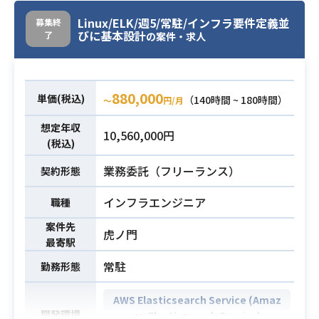
い、 国内の既存工場で構築したデ
Linux/ELK/週5/常駐/インフラ要件定義並
ータ分析基盤の移行をご担当頂きま
募集終
びに基本設計
了
の案件・求人
す。
・分析基盤環境で使用しているDB
（Vertica）へのファイル取込バッチ
及びファイル出力バッチの移行
880,000
単価(税込)
（140時間 ~ 180時間）
〜
円/月
業務内容
・バッチからSQLを呼び出す方式と
想定年収
なっている、Verticaは既存工場では
10,560,000円
(税込)
未使用のため、チューニング作業
・新規工場では追加IFもあるため、
業務委託（フリーランス）
契約形態
バッチの追加作成対応
・バッチ（ShellまたはWindowsバッ
インフラエンジニア
職種
チ）の開発
案件先
虎ノ門
最寄駅
以下必須スキルとなります。
常駐
勤務形態
システム移行経験
・システム移行に必要な作業内容を
AWS Elasticsearch Service (Amaz
理解し、必要なドキュメント（例
開発環境
on Elasticsearch Service)