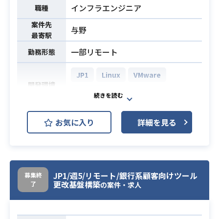
インフラエンジニア
職種
案件先
与野
最寄駅
一部リモート
勤務形態
JP1
Linux
VMware
開発環境
Ansible
【案件概要】
お気に入り
詳細を見る
・Linuxオンプレミス構築（VMwar
e、OSはRHEL）
業務内容
・Web（Cosminexus）サーバー、D
B（HiRDB）サーバ構築テスト
JP1/週5/リモート/銀行系顧客向けツール
募集終
更改基盤構築
了
の案件・求人
・HiRDBServerのご経験
・ジョブ・監視（JP1/AJS）経験者
必須スキル
・Cosminexusのご経験