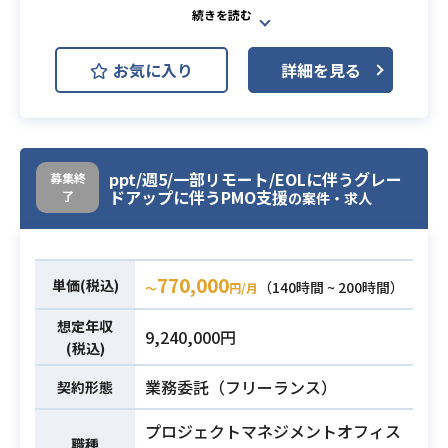
デプロイ、データ移行、動作確認テ
JP1
Linux
Kubernetes
スト）を作成できること
DBの開発経験
生命保険会社/損害保険会社への当社
必須スキル
お気に入り
詳細を見る
・クラスター構成でのDB構成の設計
の保険ソリューションの導入にあた
ができる
り、
業務内容
・IFから必要なテーブル定義書を作
顧客資産であるインフラ基盤に対し
成し、DDLを生成できる
てのシステム要件定義及び、基本設
・パフォーマンス課題が発生した場
ppt/週5/一部リモート/EOLに伴うグレー
募集終
計フェーズを担当いただきます。
ドアップに伴うPMO支援
了
の案件・求人
合にボトルネック調査および対応が
可能
・インフラ要件定義、基本設計経験
（5年以上）
・顧客との調整経験
770,000
単価(税込)
（140時間 ~ 200時間）
〜
円/月
・OS/MW全般の経験（クラウド全般
必須スキル
想定年収
もしくはオンプレ全般網羅してます
9,240,000円
(税込)
でもOKです、）
-Linux、Kubernetes、JP1、ELK
業務委託（フリーランス）
契約形態
(Elasticsearch, Logstash, Kibana)
プロジェクトマネジメントオフィス
職種