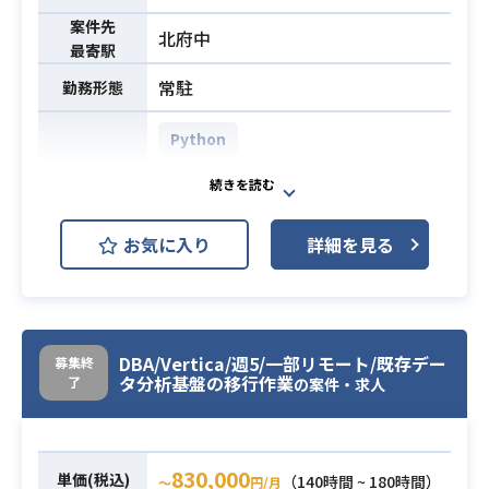
案件先
北府中
最寄駅
常駐
勤務形態
Python
AWS (Amazon Web Services)
開発環境
JP1
Linux
Windows
お気に入り
詳細を見る
銀行のインターネットバンキングで
のインフラ保守運用を行っていただ
きます。
・AWSを基盤としたインフラシステ
DBA/Vertica/週5/一部リモート/既存デー
募集終
ムの運用/保守及び、同システムの追
タ分析基盤の移行作業
了
の案件・求人
加構築に伴う設計/構築業務
・その他JP1、McAfee、WSUS等ミ
業務内容
ドルウェアの運用/保守及び、同シス
830,000
単価(税込)
（140時間 ~ 180時間）
〜
円/月