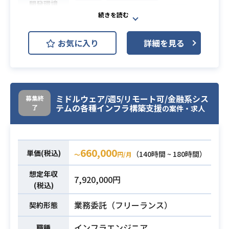
・Perlでの開発経験2年以上
開発環境
Microsoft SQL Server
JP1
・JP1でのジョブ運用経験2年以上
・MySQLを利用するシステム開発経
大手石油小売業向けのECサイトにお
験2年以上
必須スキル
お気に入り
詳細を見る
ける受発注機能の開発を実施して頂
・テストデータ作成等の作業量が多
きます。
い業務に対して、積極的に自動化を
機能としては、大きく下記の二つに
図り、効率的に業務を進められる方
分かれます。
・未経験の言語、領域のキャッチア
業務内容
ミドルウェア/週5/リモート可/金融系シス
募集終
・燃料系（ガソリン/オイル）
ップに苦手意識がない方
テムの各種インフラ構築支援
了
の案件・求人
・物品系（ガソリンスタンドで販売
されるもの）
※実装フェーズからのアサインと
660,000
なります。
単価(税込)
（140時間 ~ 180時間）
〜
円/月
想定年収
・JAVA（SpringBoot）での設計/実
7,920,000円
(税込)
装経験
必須スキル
・WEB-APIの作成経験
業務委託（フリーランス）
契約形態
インフラエンジニア
職種