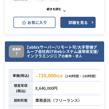
す）
・JP1の運用経験が1年以上ある方
金融機関向けバッチ系設計開発支援
- 現行利用するJP1に新しいバッチ
作業における、製造～テストまでの
業務内容
お気に入り
詳細を見る
をどのように組み込むかを判断でき
工程をおねがいいたします。
必須スキル
る方
常駐での案件となります。
・システム運用マニュアル作成経験
・ShellやSQL、バッチ側の開発経験
があるかた
必須スキル
・JP1の経験
Zabbixサーバー/リモート可/大手警備グ
募集終
ループ会社向けWebシステム運用保支援/
了
インフラエンジニア
の案件・求人
720,000
単価(税込)
（140時間 ~ 180時間）
〜
円/月
想定年収
8,640,000円
(税込)
業務委託（フリーランス）
契約形態