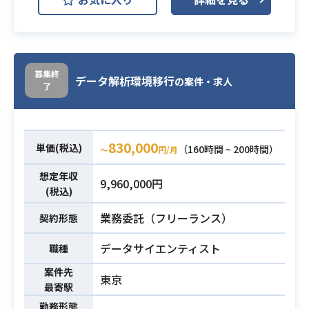
盤・ミドルウェアの運用を担当して
頂きます
業務内容
・スキルによっては全社のビッグデ
ータ分析基盤本体の方も担当いただ
けます
募集終
データ解析環境移行
の案件・求人
了
・JP1の設計・構築・運用経験をお持
ちの方
必須スキル
・Windows Serverの設計・構築・運
830,000
単価(税込)
（160時間 ~ 200時間）
〜
円/月
用経験をお持ちの方
想定年収
9,960,000円
(税込)
業務委託（フリーランス）
契約形態
データサイエンティスト
職種
案件先
東京
最寄駅
勤務形態