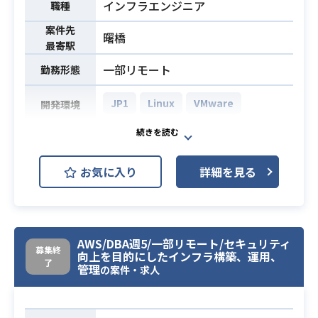
インフラエンジニア
職種
案件先
曙橋
最寄駅
一部リモート
勤務形態
JP1
Linux
VMware
開発環境
【案件概要】
大手警備会社向けLinux運用保守支援
お気に入り
詳細を見る
をお任せいたします。
長期的に携われる方を希望していま
す。
詳細は面談時にお話しいたします。
AWS/DBA週5/一部リモート/セキュリティ
【業務内容】
募集終
向上を目的にしたインフラ構築、運用、
①定常業務
了
業務内容
管理
の案件・求人
・Zabbix利用しながらのシステム管
理
・運用業務全般