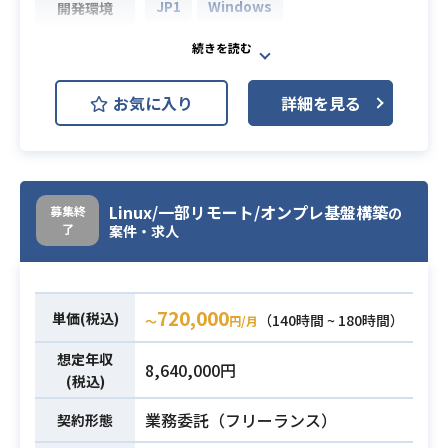
JP1
Windows
開発環境
サーバー移行にあたりミドルウェア
の運用保守を行っていただきます。
業務内容
お気に入り
詳細を見る
設計書がないため設計書の作成から
対応いただきます。
・ミドルウェアの構築経験3年以上
・サーバー運用保守の経験3年以上
Linux/一部リモート/オンプレ基盤構築
募集終
の
必須スキル
・サーバー移行の経験
了
案件・求人
・JP1の経験
720,000
単価(税込)
（140時間 ~ 180時間）
〜
円/月
想定年収
8,640,000円
(税込)
業務委託（フリーランス）
契約形態