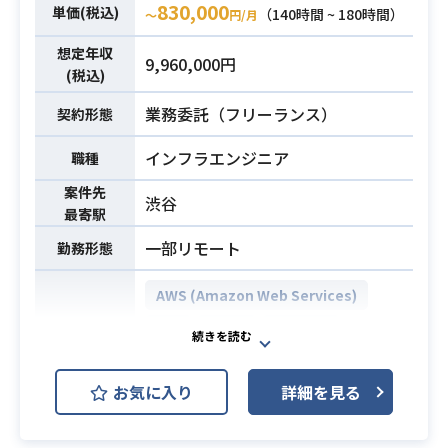
830,000
単価(税込)
（140時間 ~ 180時間）
〜
円/月
②非定型作業
・顧客、サポートチームからの依頼
想定年収
9,960,000円
対応
(税込)
・運用設計、改善業務
業務委託（フリーランス）
契約形態
・ Zabbixサーバの設計構築経験、Li
必須スキル
インフラエンジニア
職種
nuxサーバの設計構築経験
案件先
渋谷
最寄駅
一部リモート
勤務形態
AWS (Amazon Web Services)
JP1
Linux
VMware
開発環境
Windows
Zabbix
お気に入り
詳細を見る
損保システムのインフラ運用保守
で、主にセキュリティ向上を目的に