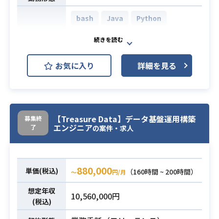
bash
Java
Python
AWS (Amazon Web Services)
開発環境
GCP (Google Cloud Platform)
お気に入り
詳細を見る
JP1
Linux
・全社のデータ解析環境をオンプレ
ミス環境からクラウド環境へ移行す
業務内容
【Treasure Data】データ基盤運用構築
るプロジェクトにご参画いただける
募集終
エンジニア
了
の案件・求人
方を募集いたします。
・Linux環境での開発経験。
・bashなどのShell言語およびSQLを
880,000
単価(税込)
必須スキル
（160時間 ~ 200時間）
〜
円/月
用いた開発経験。
・テスト仕様書の作成と実行経験。
想定年収
10,560,000円
(税込)