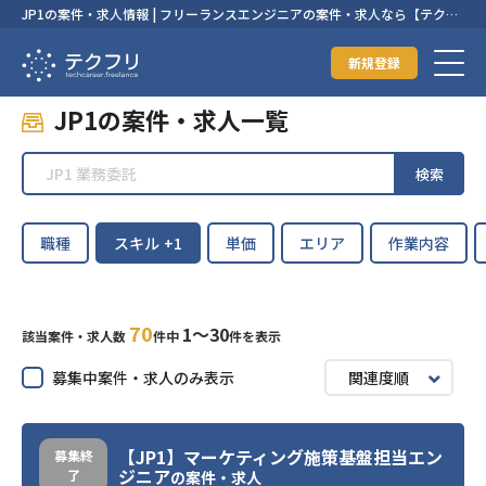
JP1の案件・求人情報 | フリーランスエンジニアの案件・求人なら【テクフ
リ】
新規登録
JP1の案件・求人一覧
検索
職種
スキル
+1
単価
エリア
作業内容
70
1〜30
該当案件・求人数
件中
件を表示
募集中案件・求人のみ表示
関連度順
【JP1】マーケティング施策基盤担当エン
募集終
ジニア
了
の案件・求人