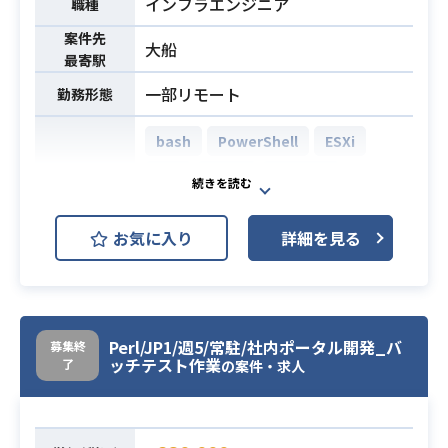
インフラエンジニア
職種
・BtoC向けのWEB開発経験2年以上
必須スキル
・新しい技術に興味があり日ごろか
案件先
大船
ら情報に敏感な方
最寄駅
・コミュニケーション、勤怠問題な
一部リモート
勤務形態
い方
bash
PowerShell
ESXi
JP1
Linux
Red Hat
開発環境
Apache Tomcat
Windows
お気に入り
詳細を見る
Zabbix
次期本番環境の構築に向けて、各種
MWの設計、動作検証、試験、手順書
Perl/JP1/週5/常駐/社内ポータル開発_バ
作成等を行っていただきます。
募集終
業務内容
ッチテスト作業
了
の案件・求人
また運用系スクリプトの作成、ジョ
ブ実装/試験の実施も担当していただ
きます。