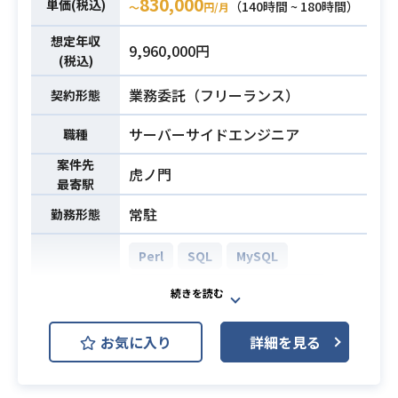
830,000
単価(税込)
（140時間 ~ 180時間）
〜
円/月
・スクリプト作成経験
※bashやPowerShellでの運用系ス
想定年収
9,960,000円
クリプト作成およびジョブ実装＆試
(税込)
験の経験
業務委託（フリーランス）
契約形態
・OS、ミドルウェアの設計＆構築経
必須スキル
験（全てで無くとも可）
サーバーサイドエンジニア
職種
※vSphere ESXi、RHEL、Windo
案件先
ws、vCSA、Zabbix、Apache/Tomc
虎ノ門
最寄駅
at、JP1/NETM/DM、JP1/AJS、Intr
常駐
勤務形態
a-mart、postfix、bind
Perl
SQL
MySQL
AWS (Amazon Web Services)
開発環境
JP1
Linux
お気に入り
詳細を見る
某大手メガバンク系証券会社向け社
内ポータル刷新PJで、バッチ機能全