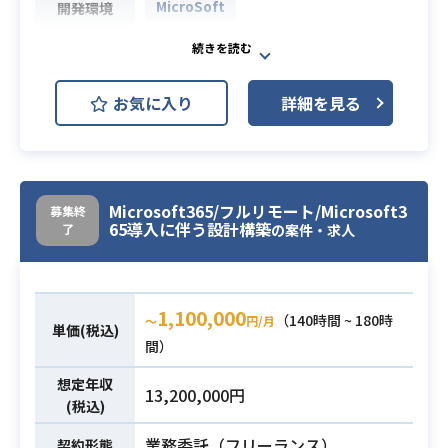
MicroSoft
開発環境
テクニカルサポートで社員代替とし
て支援していただきます。
お気に入り
詳細を見る
・MS製品にかかる問い合わせ対応
・複数案件（Intune/EMS/E3(Share
業務内容
point等)）の作業及び推進とユーザ
ー調整
・M365/EMS案件支援（クラウドセ
Microsoft365/フルリモート/Microsoft3
募集終
65導入に伴う設計構築
了
キュリティ対応）
の案件・求人
・M365/EMS支援経験
・Intune/E3(Share pointの案件経験
必須スキル
1,100,000
（140時間 ~ 180時
〜
円/月
・クラウドセキュリティの知見
単価(税込)
間）
想定年収
13,200,000円
(税込)
業務委託（フリーランス）
契約形態