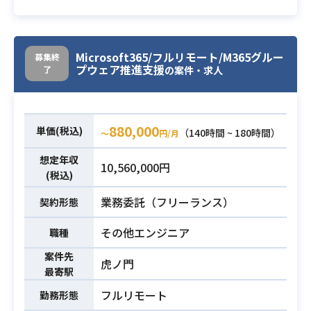
の経験がある方を募集しておりま
す。
・Power Appsの経験がある方
Microsoft365/フルリモート/M365グルー
募集終
必須スキル
・Power Automateの経験がある方
プウェア推進支援
了
の案件・求人
880,000
単価(税込)
（140時間 ~ 180時間）
〜
円/月
想定年収
10,560,000円
(税込)
業務委託（フリーランス）
契約形態
その他エンジニア
職種
案件先
虎ノ門
最寄駅
フルリモート
勤務形態