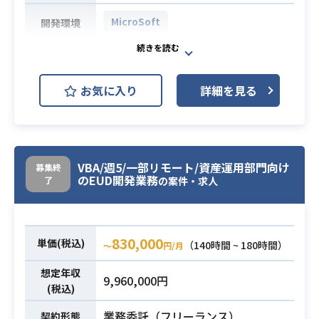
MicroSoft
開発環境
【案件内容】
・数万人が利用するM365ライセンス
お気に入り
詳細を見る
管理、活用状況のモニタリング
・Power Platformの維持管理、業務
業務内容
からの使用方法問い合わせ対応
・社内でのPower Platform展開、利
用の推進企画
VBA/週5/一部リモート/資産運用部門向け
募集終
のEUD開発業務
了
の案件・求人
・M365の運用経験
・PMO経験3年以上
必須スキル
・Power Platformに関する知見
830,000
単価(税込)
（140時間 ~ 180時間）
〜
円/月
想定年収
9,960,000円
(税込)
業務委託（フリーランス）
契約形態