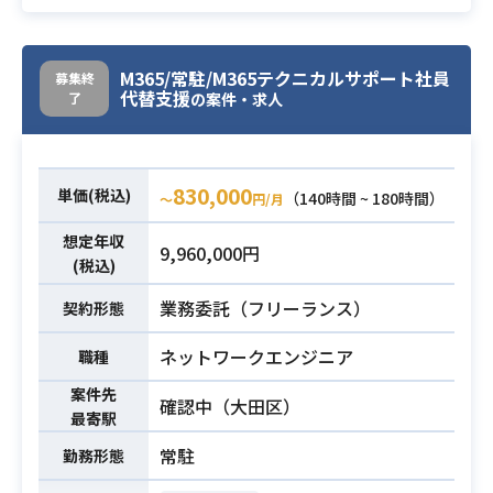
クライアント様と自主的にコミュニ
ケーションを取りながら設計推進頂
きます。
M365/常駐/M365テクニカルサポート社員
募集終
代替支援
了
の案件・求人
・Microsoft365の設計(EXO、SPO、
AADその他各機能)経験
必須スキル
・ユーザーコミュニケーション能力/
830,000
単価(税込)
（140時間 ~ 180時間）
〜
円/月
経験
想定年収
9,960,000円
(税込)
業務委託（フリーランス）
契約形態
ネットワークエンジニア
職種
案件先
確認中（大田区）
最寄駅
常駐
勤務形態