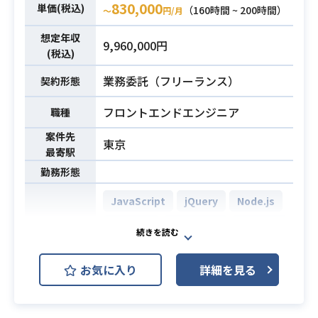
830,000
単価(税込)
案構成案を独力で作成するスキル
（160時間 ~ 200時間）
〜
円/月
ge Onlineなど）もしくは設計構築経
・エンジニアに対し、必要なアウト
験
想定年収
9,960,000円
プットを定義して的確に指示・調整
・資料作成経験（提案書、報告書、
必須スキル
(税込)
ができる実務経験
設計書など）
業務委託（フリーランス）
契約形態
・コミュニケーション能力（主体的
に動ける方）
フロントエンドエンジニア
職種
案件先
東京
最寄駅
勤務形態
JavaScript
jQuery
Node.js
React.js
MicroSoft
Backlog
開発環境
gulp
Redmine
Slack
お気に入り
詳細を見る
・婚活サイトWebサイトのフロント
エンドエンジニアの募集です。