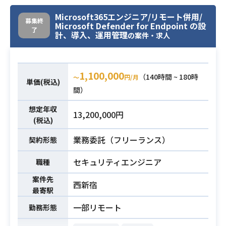
デザイナー、ディレクターと協業
し、PC,スマホウェブの画面を制作い
Microsoft365エンジニア/リモート併用/
募集終
Microsoft Defender for Endpoint の設
ただきます。
了
計、導入、運用管理
の案件・求人
※ディレクターが内部におります
業務内容
ので全体の進行管理などは業務外と
なりますが、進行管理業務上、デザ
1,100,000
（140時間 ~ 180時
イナーやディレクターと積極的にコ
〜
円/月
単価(税込)
間）
ミュニケーションを取っていただき
たいシーンがございます。
想定年収
13,200,000円
(税込)
■スキル要件（必須）
①JavaScriptについて高い水準での
業務委託（フリーランス）
契約形態
設計/実装スキル
セキュリティエンジニア
職種
├ jQueryをベースとしたDOM操作
のインタラクション実装
案件先
西新宿
└ jQueryに依存せず、AjaxやDOM
最寄駅
操作、UI実装を行うことができる
一部リモート
勤務形態
②HTML、CSSについて標準的な設