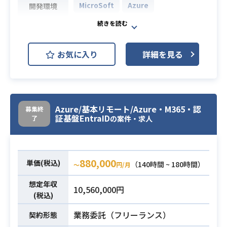
計/実装スキル
MicroSoft
Azure
開発環境
├ セマンティックなHTMLコーデ
必須スキル
ィング知識
【背景】
├ SassなどのCSSプリプロセッサ
・Microsoft 365 環境のセキュリティ
を他者のサポートなく扱える
お気に入り
詳細を見る
と運用強化を目的に、
└ SMACSS／OOCSS／BEMを理解
Defender for Endpoint、Exchang
し、要件にあったCSS設計ができる
e Online、Intune、Microsoft Purvi
③SVNを利用したバージョン管理が
ew 等を活用した構築・運用業務をご
できる
担当いただきます。
Azure/基本リモート/Azure・M365・認
募集終
④他者のサポートなしでタスクラン
証基盤EntraID
了
・セキュリティポリシーの設計・実
の案件・求人
ナー（gulp）を利用でき、自分でタ
装や、PowerShell による自動化、イ
スクを設計し、組むことができる
ンシデント対応など、幅広い領域を
カバーいただきます。
880,000
単価(税込)
（140時間 ~ 180時間）
〜
円/月
【作業内容】
・Microsoft Defender for Endpoint
想定年収
10,560,000円
の設計、導入、運用管理
(税込)
・Exchange Online の構成、メール
業務内容
業務委託（フリーランス）
契約形態
フロー管理、セキュリティポリシー