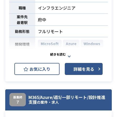
・スクリプト作成経験（調べながら
インフラエンジニア
職種
程度でOKです）
案件先
府中
最寄駅
フルリモート
勤務形態
MicroSoft
Azure
Windows
開発環境
[概要]
大手信託銀行グループにてグループ
お気に入り
詳細を見る
向けOA基盤をグループ会社（20社
弱）へ展開するPJにて、
端末、OA基盤（AD、ファイル、認
業務内容
証、M365、MECM、LanScopre）の
各領域の設計～移行工程の
M365/Azure/週5/一部リモート/設計推進
募集終
支援
了
リーダーおよびメンバを募集いたし
の案件・求人
ます。