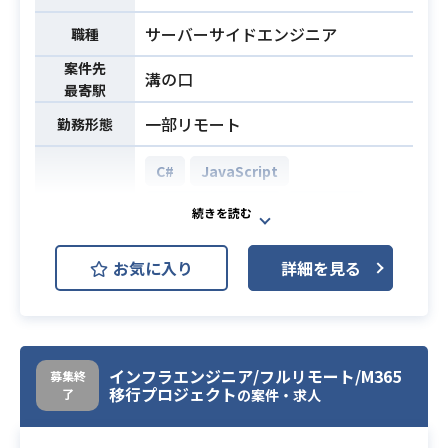
サーバーサイドエンジニア
職種
案件先
溝の口
最寄駅
一部リモート
勤務形態
C#
JavaScript
.NET Framework
ASP.NET
開発環境
Oracle Database
MicroSoft
お気に入り
詳細を見る
Windows
生産管理システム刷新プロジェクト
における共通サブシステムの開発を
業務内容
インフラエンジニア/フルリモート/M365
行っていただきます。
募集終
移行プロジェクト
了
の案件・求人
・ウォーターフォール開発における
詳細設計から製造、テストまでの一