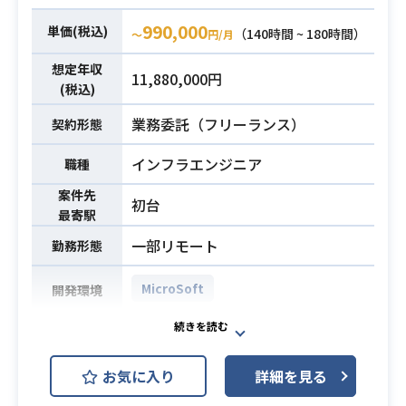
貫した作業に関わった経験
990,000
単価(税込)
（140時間 ~ 180時間）
〜
円/月
・C#の開発経験
・Javascript(ASP .net)を用いた開発
必須スキル
想定年収
11,880,000円
経験
(税込)
・週3回以上の出社
業務委託（フリーランス）
契約形態
・日本語で技術的なコミュニケーシ
ョン及び仕様書が理解できる事
インフラエンジニア
職種
案件先
初台
最寄駅
一部リモート
勤務形態
MicroSoft
開発環境
M365設計、データ移行計画策定等
複数ポジションあるので、スキルに
業務内容
お気に入り
詳細を見る
合わせて相談させていただきます。