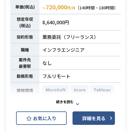
・Azure設計～運用改善、クラウドシ
上）
720,000
単価(税込)
（140時間 ~ 180時間）
フト
〜
円/月
・Defender for Endpoint の導入・
必須スキル
・M365導入・運用支援
運用経験
想定年収
8,640,000円
・認証基盤環境構築経験(AzureAD、
・Exchange Online のメールセキュ
(税込)
EntraID)
リティ設定・トラブル対応経験
必須スキル
業務委託（フリーランス）
契約形態
・セキュリティ経験(Defender)
・Intune によるデバイス管理・ポリ
シー設計経験
インフラエンジニア
職種
・Microsoft Purview / DLP の構成
案件先
経験
なし
最寄駅
・PowerShell によるスクリプト作成
スキル
フルリモート
勤務形態
・セキュリティベストプラクティス
の理解
MicroSoft
Azure
Tableau
開発環境
某社様の既存のMicrosoft 365環境
に、サードパーティのクラウドサー
お気に入り
詳細を見る
ビスである「 PHONE APPLI PEOPL
E」との連携を設定し、またAzure A
業務内容