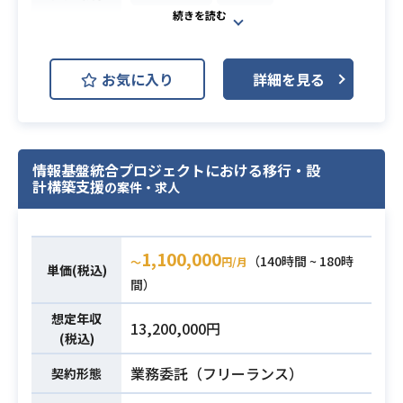
大手外資系IT企業向けのシステム導
入提案支援チームにて、戦略策定か
お気に入り
詳細を見る
ら提案書の構造化、デリバリーサポ
ートまでを担います。
RFPを読み解き、ゼロベースで論理
構成を組み立て、エンジニアへの的
情報基盤統合プロジェクトにおける移行・設
確な指示出しを通じてコンサルファ
計構築支援
の案件・求人
ーム水準の高品質な提案活動をリー
ドするポジションです。
下記の業務を担っていただく想定で
1,100,000
す。
（140時間 ~ 180時
〜
円/月
単価(税込)
業務内容
・RFP（提案依頼書）の分析に基づ
間）
く提案骨子の策定・構造化
想定年収
13,200,000円
・コンサルファーム水準の論理構
(税込)
成・作法を遵守した提案書の作成
業務委託（フリーランス）
契約形態
・ソリューション具体化に向けたエ
ンジニアへの要件伝達・指示