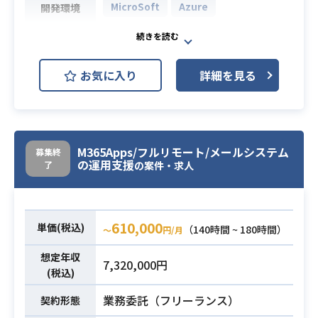
MicroSoft
Azure
開発環境
本案件ではグローバルに展開する企
業様の既存システム基盤(Azure)にお
お気に入り
詳細を見る
けるMicrosoft 365 の保守 / 運用を担
業務内容
当して頂きます。
グローバルなチームと密に連携致し
ます。
M365Apps/フルリモート/メールシステム
募集終
・Microsoft 365 の保守 / 運用経験が
の運用支援
了
の案件・求人
必須スキル
ある方
610,000
単価(税込)
（140時間 ~ 180時間）
〜
円/月
想定年収
7,320,000円
(税込)
業務委託（フリーランス）
契約形態