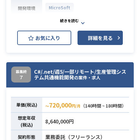
MicroSoft
開発環境
・Microsoft365の設計(EXO、SPO、
AADその他各機能)推進
業務内容
お気に入り
詳細を見る
・ユーザーコミュニケーション
・その他不随業務
・PMOスキル/コミュニケーション力
・SharePointOnline他、Microsoft3
C#/.net/週5/一部リモート/生産管理シス
募集終
65の知見
必須スキル
テム共通機能開発
了
の案件・求人
・Microsoft365の設計(EXO、SPO、
AADその他各機能)の経験者。
720,000
単価(税込)
（140時間 ~ 180時間）
〜
円/月
想定年収
8,640,000円
(税込)
業務委託（フリーランス）
契約形態