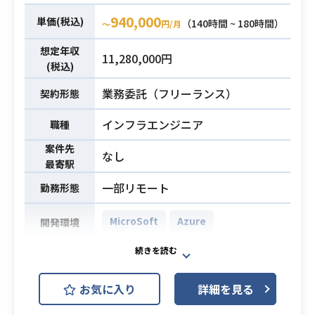
・OA構築PJの経験
940,000
単価(税込)
（140時間 ~ 180時間）
〜
円/月
・Azure、M365
必須スキル
・Windowsサーバ／クライアント製
想定年収
11,280,000円
品知識
(税込)
業務委託（フリーランス）
契約形態
インフラエンジニア
職種
案件先
なし
最寄駅
一部リモート
勤務形態
MicroSoft
Azure
開発環境
大手通信でMicrosoft365の導入に伴
う設計(Exchange Online、Sharepoi
お気に入り
詳細を見る
nt Online、Azure AD, その他各機能)
をお願いします。
業務内容