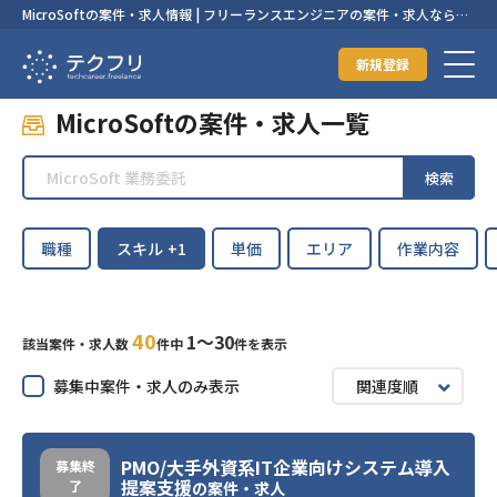
MicroSoftの案件・求人情報 | フリーランスエンジニアの案件・求人なら
【テクフリ】
新規登録
MicroSoftの案件・求人一覧
検索
職種
スキル
+1
単価
エリア
作業内容
40
1〜30
該当案件・求人数
件中
件を表示
募集中案件・求人のみ表示
関連度順
PMO/大手外資系IT企業向けシステム導入
募集終
提案支援
了
の案件・求人