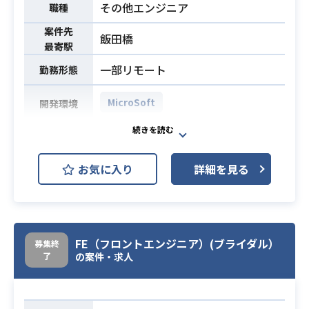
その他エンジニア
職種
・過去資料の抽象化・再利用による
提案スピードの向上
案件先
飯田橋
最寄駅
・デリバリーサポートおよびオンサ
イト対応
一部リモート
勤務形態
※詳細は面談時にお伝えします。
MicroSoft
開発環境
・システム導入プロジェクト（基
盤・アプリ問わず）におけるPM、P
情報基盤統合プロジェクトにおい
MOまたはリード経験
て、以下をご担当いただきます。
・大手コンサルファームにおけるプ
お気に入り
詳細を見る
・メールシステム統合（Exchange O
ロジェクト参画経験
nlineなど）に関するテナント移行、
・コンサルファームのマネージャ
または設計構築
業務内容
ー、シニアマネージャー相当の業務
・各種資料作成（提案書、報告書、
経験
設計書など）
必須スキル
FE（フロントエンジニア）(ブライダル）
募集終
・「コンサル流」の提案書の作法
了
・関係者と連携し、主体的にプロジ
の案件・求人
（論理構成・見せ方）に基づいた資
ェクトを推進
料作成の実務経験
・RFPを読み解き、ゼロベースで提
・メールシステム統合経験（Exchan