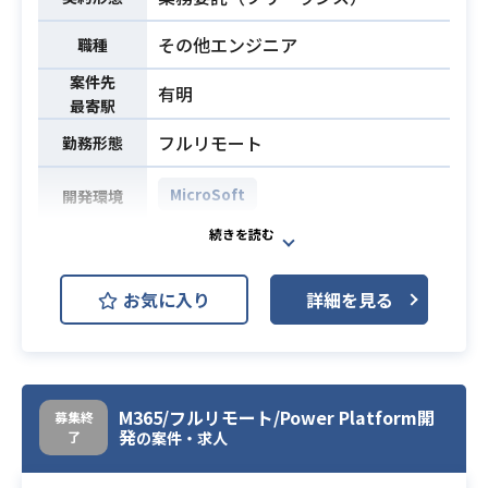
その他エンジニア
職種
案件先
有明
最寄駅
フルリモート
勤務形態
MicroSoft
開発環境
Microsoft 365(Intune)導入に伴う要
件定義、設計を行なっていただきま
お気に入り
詳細を見る
す。
業務内容
1月～2月：要件定義
3月以降：基本・詳細設計、構築
Microsoft 365設計構築経験がある方
M365/フルリモート/Power Platform開
募集終
基本設計書、詳細設計書の執筆経験
必須スキル
発
了
の案件・求人
がある方