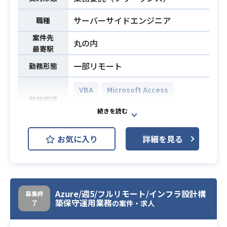
サーバーサイドエンジニア
職種
案件先
丸の内
最寄駅
一部リモート
勤務形態
VBA
Microsoft Access
開発環境
MicroSoft
Microsoft Excel
資産運用部門向けにEUCでユーザ部
お気に入り
詳細を見る
門とのヒヤリングからリリースまで
を担当していただきます。
ドキュメントなどはかなり簡素化さ
業務内容
れており、アジャイルに近い開発で
Azure/週5/フルリモート/インフラ設計構
募集終
す（通常1か月程度で1ツール仕上げ
築保守運用業務
了
の案件・求人
るイメージ）。