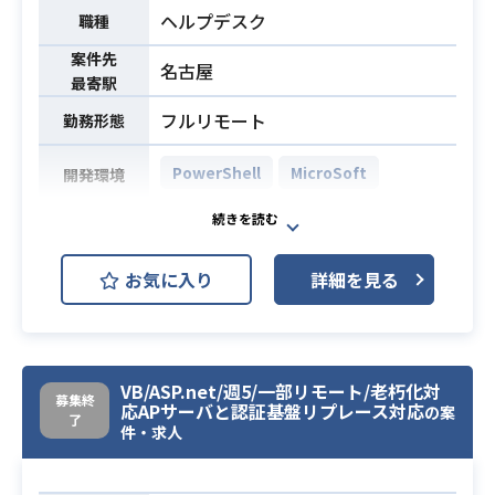
ヘルプデスク
職種
案件先
名古屋
最寄駅
フルリモート
勤務形態
PowerShell
MicroSoft
開発環境
お客様のメールシステム（Microsoft
365）の運用支援を行っていただきま
お気に入り
詳細を見る
す。
・Outlook/M365Appsに関する問い
合わせ対応
業務内容
・メールシステムの運用業務
VB/ASP.net/週5/一部リモート/老朽化対
・インシデント管理
募集終
応APサーバと認証基盤リプレース対応
の案
・運用改善提案
了
件・求人
・稼働日はお客様カレンダーに従う
ため祝日の稼働があります。