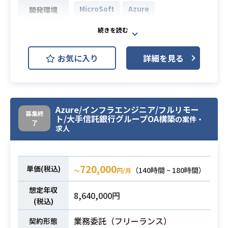
MicroSoft
Azure
開発環境
【案件概要】
大手ゲーム会社にてAzureのSEを募
お気に入り
詳細を見る
集いたします。
現在要件定義は終わり構築ベンダー
迄選定しているので
業務内容
基本設計～構築迄メインで担当いた
Azure/インフラエンジニア/フルリモー
だける方を募集いたします。
募集終
ト/大手信託銀行グループOA構築
の案件・
詳細につきましては、面談時にお話
了
求人
しいたします。
・仮想環境の設計・構築経験
720,000
単価(税込)
（140時間 ~ 180時間）
・Microsoft関連のサービスやMicros
〜
円/月
oft製品の設計・構築経験
想定年収
8,640,000円
・Office365/Azure Iaasの設計構築経
(税込)
必須スキル
験
業務委託（フリーランス）
契約形態
・オンプレADの経験