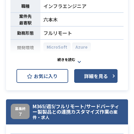
の適用
インフラエンジニア
職種
・Intune を用いたデバイス管理（Wi
案件先
ndows, iOS, Android）、アプリ配
六本木
最寄駅
布、構成プロファイルの管理
フルリモート
勤務形態
・Microsoft Purview を活用した DL
P（データ損失防止）ポリシーの設
MicroSoft
Azure
開発環境
計・実装
・セキュリティインシデントの調
顧客複数案件においてのPJリードポ
査・対応、ログ分析、レポート作成
ジションをお任せする想定です。
・PowerShell スクリプトによる自動
お気に入り
詳細を見る
MS系案件が複数あり、スキルにより
化・運用効率化
担当案件が変わります。
業務内容
・ユーザーサポート、トラブルシュ
顧客プロパーの支援として同等の動
ーティング、ナレッジベースの作成
きをしながら、プロジェクトリード
M365/週5/フルリモート/サードパーティ
・日本語
を行っていただく想定です。
募集終
ー製製品との連携カスタマイズ作業
の案
・英語（読み書きに加え、オンライ
了
件・求人
・Microsoft系製品に強い方。
ン会議、指示などが可能なレベル）
特に以下経験者
・Microsoft 365 管理経験（3年以