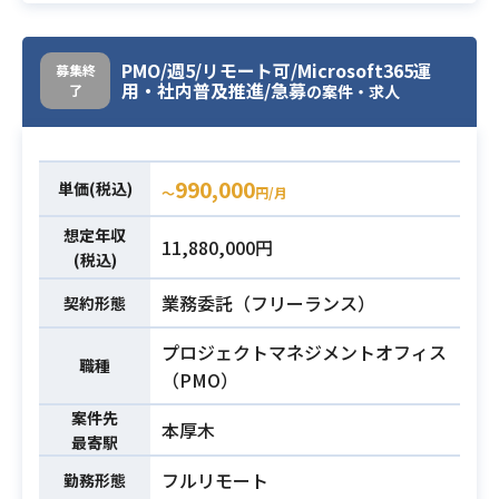
老朽化対応APサーバと認証基盤リプ
レース対応中、10月以降ASP.NETに
業務内容
PMO/週5/リモート可/Microsoft365運
よる開発を行っていただきます。
募集終
用・社内普及推進/急募
了
の案件・求人
・ASP.Net、VB、SQL Server、IIS
の知識/実務経験4年以上
・要件定義の経験が2年以上
990,000
単価(税込)
必須スキル
〜
円/月
・お客様先に直接伺って会話するこ
ともあるためコミュニケーション能
想定年収
11,880,000円
力が高い方
(税込)
業務委託（フリーランス）
契約形態
プロジェクトマネジメントオフィス
職種
（PMO）
案件先
本厚木
最寄駅
フルリモート
勤務形態