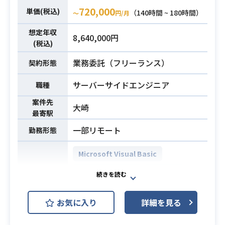
720,000
単価(税込)
（140時間 ~ 180時間）
・ヘルプデスク経験（5年以上）
〜
円/月
・エンドユーザーの問い合わせの対
想定年収
8,640,000円
応経験
(税込)
・コミュニケーション良好な方
必須スキル
業務委託（フリーランス）
契約形態
・情報セキュリティ意識が高く責任
感を持って業務に取り組める方
サーバーサイドエンジニア
職種
・作業報告等の資料作成経験
・長期に対応いただける方優先
案件先
大崎
最寄駅
一部リモート
勤務形態
Microsoft Visual Basic
.NET Framework
ASP.NET
開発環境
Microsoft SQL Server
お気に入り
詳細を見る
MicroSoft
Windows