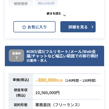
MicroSoft
開発環境
・MS製品にかかる問い合わせ対応
・複数案件（Intune/EMS/E3(Share
お気に入り
詳細を見る
point等)）の作業及び推進とユーザ
業務内容
ー調整
・M365/EMS案件支援（クラウドセ
キュリティ対応
M365/週5/フルリモート/メール/Web会
募集終
議/チャットなど幅広い範囲での移行検討
・M365/EMS支援経験
了
の案件・求人
・Intune/E3(Share pointの案件経験
必須スキル
・クラウドセキュリティの知見
880,000
単価(税込)
（140時間 ~ 180時間）
〜
円/月
想定年収
10,560,000円
(税込)
業務委託（フリーランス）
契約形態