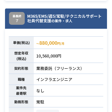
DやTeamsとの連携の為のカストマ
イズを実施する作業を行っていただ
きます。
M365/EMS/週5/常駐/テクニカルサポート
募集終
社員代替支援
了
の案件・求人
・サードパーティー製製品との連携
のためのMicrosoft 365のカスタマイ
必須スキル
ズ経験
880,000
単価(税込)
〜
円/月
想定年収
10,560,000円
(税込)
業務委託（フリーランス）
契約形態
インフラエンジニア
職種
案件先
なし
最寄駅
常駐
勤務形態