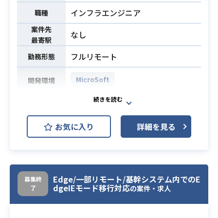
インフラエンジニア
職種
案件先
なし
最寄駅
フルリモート
勤務形態
MicroSoft
開発環境
某損害会社のGoogleWorkplaceをM
365へ移行する検討作業をお願いしま
お気に入り
詳細を見る
す。
・メール、Web会議/チャット、デー
タ/サイト移行など、幅広い範囲での
移行検討
業務内容
・構成検討、周辺システム影響、制
Edge/一部リモート/基幹システム内でのE
募集終
dgeIEモード移行対応
了
約洗い出し、対処、移行期間、移行
の案件・求人
コストの検討
・セキュリティ、認証、グループ会