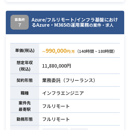
お客様にEdgeの有識者が少ない為、
業務内容
お客様のサポートを行っていただき
ます。
Azure/フルリモート/インフラ基盤におけ
募集終
るAzure・M365の運用業務
了
EdgeやMS製品に知見がある方が理
の案件・求人
想になります。
・Edgeの経験またはMS製品関連に
990,000
単価(税込)
（140時間 ~ 180時間）
〜
円/月
関わった経験または知見（業務経験
必須スキル
がないけど詳しいでも可）
想定年収
11,880,000円
(税込)
業務委託（フリーランス）
契約形態
インフラエンジニア
職種
案件先
フルリモート
最寄駅
フルリモート
勤務形態