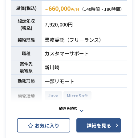
社への対応など考慮の検討
660,000
単価(税込)
（140時間 ~ 180時間）
〜
円/月
・RFP案の作成
想定年収
7,920,000円
・M365全般の技術理解
必須スキル
(税込)
業務委託（フリーランス）
契約形態
カスタマーサポート
職種
案件先
新川崎
最寄駅
一部リモート
勤務形態
Java
MicroSoft
開発環境
【案件概要】
IEサポート終了に伴い、基幹システ
お気に入り
詳細を見る
ム内でEdge IEモード移行対応を行っ
ております。