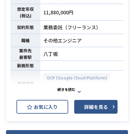
されるので、これまでの経験も活か
業務内容
しながら一緒に業界の発展に寄与で
想定年収
11,880,000円
(税込)
きる環境であるのと同時に、AIを使
って業務改善の提案を行うコンサル
業務委託（フリーランス）
契約形態
などを通じて、イノベーションを起
こしていく事も可能です。
その他エンジニア
職種
現行のサービスのブラッシュアップ
案件先
も含め、0ベースで新しい事へも挑戦
八丁堀
最寄駅
できるポジションとなります。
勤務形態
【業務内容】
・画像処理用筐体の設計、開発
GCP (Google Cloud Platform)
・画像処理ソフトの開発、実装
開発環境
G Suite
・IoTプロジェクト関係ソフトの開発
※技術テストを行います。
Googleが提供する、商用サービスの
お気に入り
詳細を見る
企業導入から実装、導入後のフォロ
・深層学習を活用したソリューショ
ーの中で、
ン開発に関する知見
ご自身が対応できる領域をお願いし
・フルスタックエンジニア経験※AW
必須スキル
ます。または希望があればそれに向