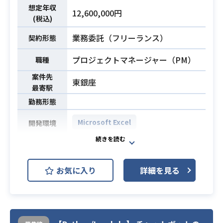
・WindowsServer基盤技術、構成作
想定年収
12,600,000円
成、ベンダへの見積もり依頼ができ
(税込)
必須スキル
る。
業務委託（フリーランス）
契約形態
・構築・導入・運用あるいはユーザ
としてでも利用経験がある。
プロジェクトマネージャー（PM）
職種
・リーダー経験あり。
案件先
東銀座
最寄駅
勤務形態
Microsoft Excel
開発環境
大手消費者金融の基盤系システム構
築のPM業務に携わっていただきま
お気に入り
詳細を見る
す。
【案件詳細】
・金融系システム構築のPM
業務内容
・要件定義書の作成
・ベンダー決定までのプロパー補