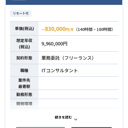
の考案、プロトタイプ実装、アルゴ
リズムの汎用化（顧客によって入力
リモート可
を変えても結果が出せるようにす
る）、Webプロダクトへの組み込み
830,000
単価(税込)
（140時間 ~ 180時間）
〜
円/月
支援
・ 自社サービスの提供データの統計
想定年収
9,960,000円
的な観点からの精度担保、検証、品
(税込)
質改善案の提示
業務委託（フリーランス）
契約形態
・顧客向き合いの営業担当およびサ
業務内容
ービス企画のメンバーから、顧客の
ITコンサルタント
職種
課題やアウトプットしたい内容を聞
案件先
き、工数と品質、精度のバランスを
最寄駅
考慮して分析、シミュレーションの
勤務形態
アプローチを説明する
・そのアプローチで合意できたら、
開発環境
ほかの分析メンバーと議論し、シミ
サーバ更改、インフラユニット業務
ュレーションや最適化アルゴリズム
に携わっていただきます。
を実装し、ほかの分析メンバーと相
業務内容