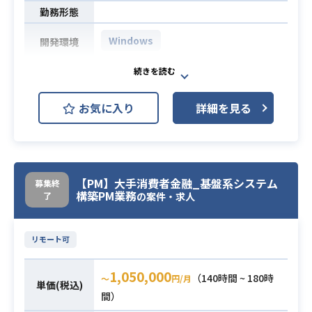
し、分析要件に落とし込むことがで
勤務形態
きる
Windows
・BigQueryでの実務経験
開発環境
大手セキュリティ会社外販部門にお
けるプリセールス業務に携わってい
お気に入り
詳細を見る
ただきます。
【案件詳細】
・見積、提案書作成のためのベンダ
問い合わせ、構成検討、見積依頼、
業務内容
見積精査を行う。
【PM】大手消費者金融_基盤系システム
募集終
構築PM業務
了
・お客様先に常駐し、SSOL社員の指
の案件・求人
示のもと提案（弊社顧客から、弊社
顧客のユーザーへの提案）の
リモート可
サポートを行います。
1,050,000
（140時間 ~ 180時
〜
円/月
・IA系サーバ並びにサーバ周辺の知
単価(税込)
間）
識を持っている。