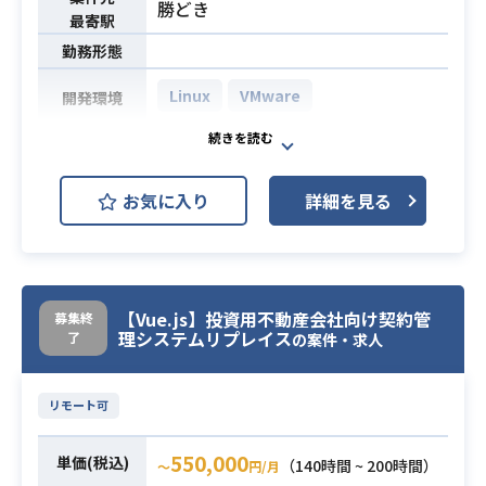
勝どき
最寄駅
勤務形態
Linux
VMware
開発環境
大手信販会社のネットワーク移行に
おいてPMOとして支援をいただきま
お気に入り
詳細を見る
す。
ベンダーが実施するための環境構築
業務内容
支援等をお客様の立場で実施するの
ですが、
ネットワークスキル以上にWBSの作
【Vue.js】投資用不動産会社向け契約管
募集終
理システムリプレイス
了
成などを中心にお任せいたします。
の案件・求人
PMOの経験とWBSが作成可能な方
必須スキル
リモート可
550,000
単価(税込)
（140時間 ~ 200時間）
〜
円/月