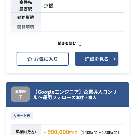
案件先
京橋
最寄駅
勤務形態
開発環境
製造業向けにAIサービスを提供する
当社にて、AIソリューションの開
発、画像処理用の筐体＆ソフトの起
お気に入り
詳細を見る
案から製品化までをご担当いただき
ます。
主要サービスの画像処理・アルゴリ
ズム開発事業のメンバーとして画像
分析や画像処理を行って頂きます。
【Googleエンジニア】企業導入コンサ
募集終
ル〜運用フォロー
了
の案件・求人
AI領域の技術の中でも特に、カメラ
やセンサーなどを使ったサービスを
展開しておりその心臓部である画像
リモート可
関連の業務を担います。
今後、様々なサービスの展開も想定
990,000
単価(税込)
（140時間 ~ 180時間）
〜
円/月