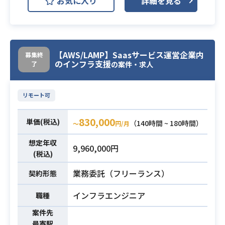
お気に入り
詳細を見る
A整形し、CSVに変換するプログラム
の開発。
業務内容
・CSVからデータベース（Oracle）に
importしたデータを、顧客に見せる
ためにOracleAPEXで画面開発をす
【AWS/LAMP】Saasサービス運営企業内
募集終
のインフラ支援
了
の案件・求人
る。
・Excel-VBAでの開発経験
リモート可
・データベースの（Oracle)の利用経
験
830,000
必須スキル
単価(税込)
（140時間 ~ 180時間）
〜
円/月
・コミュニケーションスキル（会議
ファシリテート、ベンダー指示、顧
想定年収
9,960,000円
客折衝などで必須）
(税込)
業務委託（フリーランス）
契約形態
インフラエンジニア
職種
案件先
最寄駅