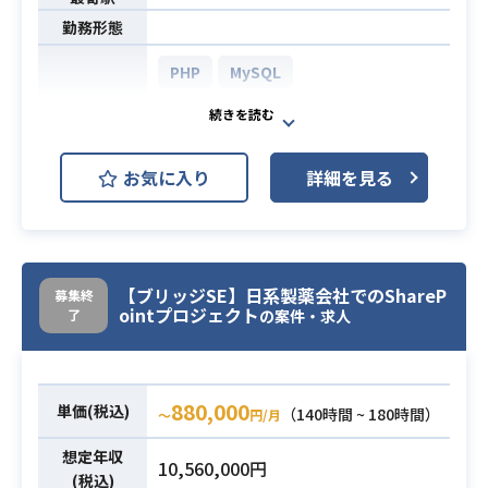
勤務形態
PHP
MySQL
AWS (Amazon Web Services)
開発環境
Linux
お気に入り
詳細を見る
Saasサービス運営企業内のインフラ
支援に携わっていただきます。
エンタープライズ系のSaasサービス
を展開する企業様で
【ブリッジSE】日系製薬会社でのShareP
募集終
インフラ業務全般に従事して頂きま
ointプロジェクト
了
の案件・求人
業務内容
す。
主に本番/テスト環境の構築、/インフ
ラ（AWS）の
880,000
単価(税込)
（140時間 ~ 180時間）
〜
円/月
設計構築運用などインフラ業務全般
をお願いする予定です。
想定年収
10,560,000円
(税込)