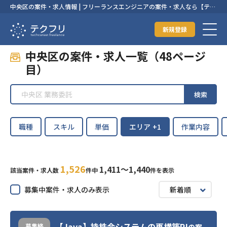
中央区の案件・求人情報 | フリーランスエンジニアの案件・求人なら【テク
フリ】
新規登録
中央区の案件・求人一覧（48ページ
目）
検索
職種
スキル
単価
エリア
+1
作業内容
1,526
1,411〜1,440
該当案件・求人数
件中
件を表示
募集中案件・求人のみ表示
新着順
【Java】持株会システムの再構築PJ
募集終
の案