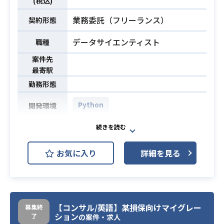
(税込)
いするケースもございます。
業務委託（フリーランス）
契約形態
選考は1回ですが（前半45分:：会社/
業務内容の説明、後半45分：現場の
データサイエンティスト
職種
エンジニアと面談）と2部構成になっ
ております
案件先
最寄駅
・フロントエンド開発経験5年以上
勤務形態
・Vue.jsでの開発経験
・半年以上のPJ開発を複数経験
Python
開発環境
・既存エンハンスでなく新規画面の
必須スキル
データサイエンティストとして下記
設計・試験含めた開発経験
の業務に携わって頂きます。
・同フロントエンドチーム内で5名以
お気に入り
詳細を見る
【業務詳細】
上のメンバとやりとりしつつチーム
・ 顧客の分析要望に合わせたアドホ
で開発した経験
ックな分析対応、アウトプット作成
・ 分析ソリューションの開発のため
の、組み合わせ最適化アルゴリズム
【コンサル/英語】某損保向けマイグレー
募集終
ション
了
を用いた分析シミュレーション手法
の案件・求人