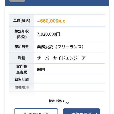
・Webアプリケーションのテスト経
必須スキル
験（計画・試験項目作成、エビデン
スの取得等含む）
660,000
単価(税込)
〜
円/月
・IT関連知識(Web)
想定年収
7,920,000円
(税込)
業務委託（フリーランス）
契約形態
サーバーサイドエンジニア
職種
案件先
関内
最寄駅
勤務形態
開発環境
営業向けレポートシステムの開発
・海外からメールで送られてくるNW
のトラフィックデータを、Excel-VB