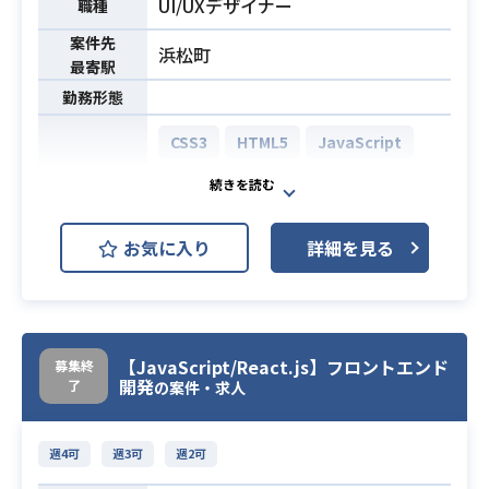
UI/UXデザイナー
職種
案件先
浜松町
最寄駅
勤務形態
CSS3
HTML5
JavaScript
Adobe Illustrator
開発環境
Adobe Photoshop
Adobe XD
お気に入り
詳細を見る
大手携帯電話通信事業者様にてWEB
またはアプリデザイン制作業務に携
わって頂きます
業務内容
【案件詳細】
【JavaScript/React.js】フロントエンド
募集終
・AdobeXDを使用したUIデザイン等
開発
了
の案件・求人
・Adobe XDでUIデザインが可能
週4可
週3可
週2可
・デザイナーとしての経験年数が5年
以上