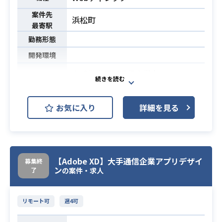
案件先
浜松町
最寄駅
勤務形態
開発環境
大手携帯電話通信事業者にてWEBま
たはアプリ制作業務のディレクショ
ンに携わって頂きます
業務内容
お気に入り
詳細を見る
【案件詳細】
・画面仕様の策定
・機能要件業務 等
・機能要件業務の経験
【Adobe XD】大手通信企業アプリデザイ
募集終
・画面仕様の策定経験（ラフ）
ン
了
の案件・求人
・制作物の確認が可能
必須スキル
・開発側との情報連携・質疑応答が
リモート可
週4可
可能