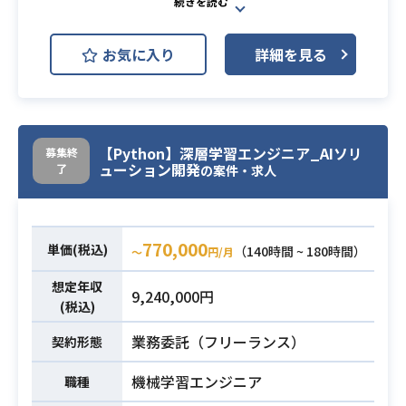
契約管理システムのリプレイスにお
お気に入り
詳細を見る
ける基本設計以降を担当いただきま
す。
開発フェーズも継続して対応できる
方が望ましいです。
業務内容
【Python】深層学習エンジニア_AIソリ
募集終
【案件詳細】
ューション開発
了
の案件・求人
※テスト設計へ行ってもらうパター
ンと実際の製造チームに入ってもら
うパターンがあります。
770,000
単価(税込)
（140時間 ~ 180時間）
〜
円/月
・業務系（Web）システム開発経験
想定年収
・PHP（Laravel）での基本設計～の
9,240,000円
必須スキル
(税込)
経験（3年以上）
・設計書等のドキュメント作成能力
業務委託（フリーランス）
契約形態
機械学習エンジニア
職種