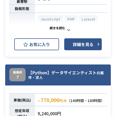
最寄駅
勤務形態
JavaScript
PHP
Laravel
Vue.js
AWS (Amazon Web Services)
開発環境
お気に入り
詳細を見る
Linux
Elasticsearch
Firebase
レガシーな建機業界のDX化を進めて
【Python】データサイエンティスト
募集終
の案
いる企業となります。1.5兆円規模の
了
件・求人
業界のパイオニアとして自社サービ
スの大規模開発を行なって頂きま
す。
770,000
単価(税込)
現在、設計段階が終わり、実装をメ
（140時間 ~ 180時間）
〜
円/月
インで業務を行なって頂きますがア
業務内容
想定年収
9,240,000円
ジャイル開発のため設計などもお願