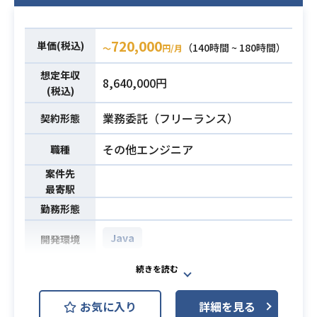
・バイリンガル
・製薬業界経験
必須スキル
・平均的なSharePointスキル
720,000
単価(税込)
（140時間 ~ 180時間）
〜
円/月
想定年収
8,640,000円
(税込)
業務委託（フリーランス）
契約形態
その他エンジニア
職種
案件先
最寄駅
勤務形態
Java
開発環境
日系金融企業のアプリケーションサ
ポートエンジニアとして携わってい
お気に入り
詳細を見る
ただきます。