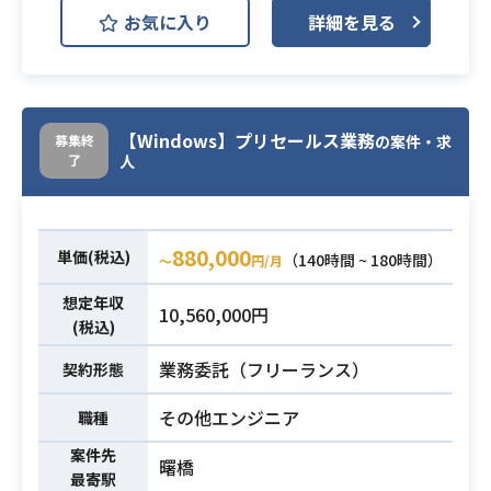
IBM 製品（WAS/ISAM ）のスキルを
互にレビューしながらアウトプット
お気に入り
詳細を見る
保有している方を募集しています。
を完成させる
・営業担当、サービス企画のメンバ
・IBM製品（ISAM）の経験
ーに、シミュレータや分析アルゴリ
・現行システムのIBM 製品の調査作
ズムの制約や結果の妥当性、出てき
業（コマンド スクリプト作成、手順
【Windows】プリセールス業務
募集終
の案件・求
た結果をどう見るべきか等を説明
作成、調査作業）
了
人
し、最終的には顧客に納品する
・構築ベンダー（インドオフショ
ア）が作成したIBM 製品に関するア
・ある程度の数理統計の専門知識を
ウトプット（設計書等）の技術レビ
880,000
有し、Pythonで統計モデルの構築、
単価(税込)
（140時間 ~ 180時間）
〜
円/月
ュー
実装ができる
必須スキル
・構築ベンダー（インドオフショ
想定年収
・組み合わせ最適化問題の探索アル
10,560,000円
ア）とのIBM製品に関する技術検討
(税込)
ゴリズムで、貪欲法や遺伝的アルゴ
・構築ベンダー（インドオフショ
リズム等を理解し、調査しながら要
業務委託（フリーランス）
契約形態
ア）からの問合せ対応（クライアン
件に合わせた最適な手法を選定し、P
必須スキル
トへの問合せ依頼、調査作業、調
その他エンジニア
職種
ythonで実装することができる
整）
・顧客と向き合っている社内営業担
案件先
・英語のテキストを問題なく読むこ
曙橋
当からビジネス要件をヒアリング
最寄駅
とができる