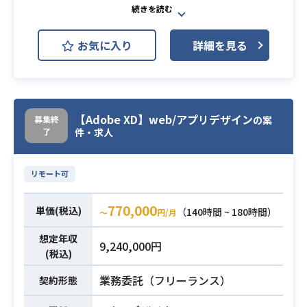
ドとして、まずテスト戦略、テスト
計画の策定に当たっていただきま
お気に入り
詳細を見る
す。その後引き続き、テストPMの下
業務内容
で、オンサイト、オフショアのテス
トチームをまとめてUATまで各種テ
ストフェーズをご担当いただきま
す。
【Adobe XD】web/アプリデザイン
募集終
の案
了
件・求人
・大規模プロジェクトの管理経験
・テスト計画、見積、管理の経験
リモート可
・オフショアチームとメールや電
話、オンライン会議などでやり取り
必須スキル
770,000
単価(税込)
（140時間 ~ 180時間）
〜
円/月
できる英語力
・ドキュメント作成能力
想定年収
9,240,000円
・高いコミュニケーションスキル
(税込)
業務委託（フリーランス）
契約形態