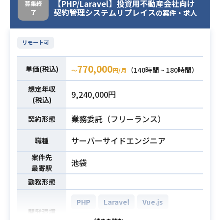
開発の基本設計からご担当いただき
【PHP/Laravel】投資用不動産会社向け
募集終
契約管理システムリプレイス
了
ます。
の案件・求人
先行してモックの作成を行い、顧客
と擦り合わせを行いながらフロント
リモート可
エンド開発をしていただきます。
770,000
単価(税込)
（140時間 ~ 180時間）
〜
円/月
・フロントエンド開発経験3年以上
・Vue.jsの開発経験
必須スキル
想定年収
9,240,000円
・基本設計～の経験
(税込)
業務委託（フリーランス）
契約形態
サーバーサイドエンジニア
職種
案件先
池袋
最寄駅
勤務形態
PHP
Laravel
Vue.js
開発環境
MySQL