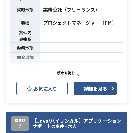
・LAMPの構築・運用経験がある方
業務委託（フリーランス）
・AWS / GCPなどのクラウドサービ
契約形態
スの構築・運用経験がある方
必須スキル
プロジェクトマネージャー（PM）
職種
・監視ツールの構築・運用経験があ
る方
案件先
最寄駅
勤務形態
開発環境
製薬会社SharePointプロジェクトに
ブリッジエンジニアとして携わって
頂きます。
お気に入り
詳細を見る
【業務内容】
業務内容
・SharePointのビジネス側との会議
（日英）に参加して要件を理解し、S
hareaPointの専門家と要件分析を行
う
【Java/バイリンガル】アプリケーション
募集終
サポート
了
の案件・求人