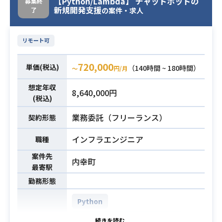
【Python/Lambda】 チャットボットの
募集終
新規開発支援
了
助、決定後ベンダーコントロール、
の案件・求人
お客様との打合せ対応
・PMとして全体の進捗管理
リモート可
・金融系システム構築PM経験
720,000
単価(税込)
（140時間 ~ 180時間）
〜
円/月
・資料（お客様社内稟議書用補足資
料作成能力
必須スキル
想定年収
8,640,000円
・指示がなくとも能動的に積極的に
(税込)
動ける方
業務委託（フリーランス）
契約形態
インフラエンジニア
職種
案件先
内幸町
最寄駅
勤務形態
Python
AWS (Amazon Web Services)
開発環境