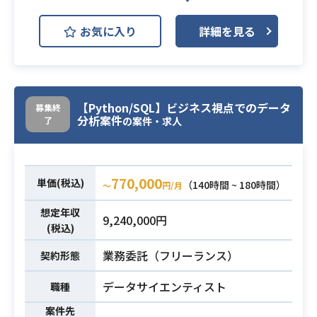
検討フェーズ
業務内容
②基本設計～開発・オフショア受入
お気に入り
詳細を見る
等
証券系システム開発経験、証券業務
知識（証券系システム開発経験）、
設計、プログラミング経験
必須スキル
【Python/SQL】ビジネス視点でのデータ
募集終
※主要基盤 ：Linux、ORACLE、、
分析案件
了
の案件・求人
JSP、java、javascript等
770,000
単価(税込)
（140時間 ~ 180時間）
〜
円/月
想定年収
9,240,000円
(税込)
業務委託（フリーランス）
契約形態
データサイエンティスト
職種
案件先