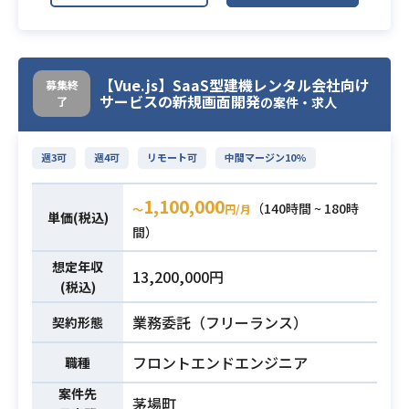
海外の企業とやりとりをメインとし
業務内容
ているので、バイリンガル、または
英語が母国語の方を探しておりま
す。
【Vue.js】SaaS型建機レンタル会社向け
募集終
サービスの新規画面開発
了
※バイリンガル4人、英語のみ6人
の案件・求人
・JAVAの経験
週3可
週4可
リモート可
中間マージン10%
・ SQL in Oracle / SQL Serverの経
験
必須スキル
1,100,000
（140時間 ~ 180時
〜
円/月
・ビジネスレベルの英語（バイリン
単価(税込)
間）
ガルレベル）
想定年収
13,200,000円
(税込)
業務委託（フリーランス）
契約形態
フロントエンドエンジニア
職種
案件先
茅場町