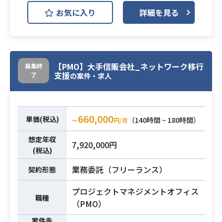
ていただきます。
お気に入り
詳細を見る
現在の持株会システムの機能を流用
して、次世代システムを再構築す
る。
業務内容
6月から基本設計工程を担当いただき
ます。
【PMO】大手信販会社_ネットワーク移行
募集終
支援
了
※領域は以下のとおり。
の案件・求人
┗API／業務ロジックの開発（現行機
能を流用）
660,000
単価(税込)
（140時間 ~ 180時間）
〜
円/月
・Java開発経験（単独でソース解
必須スキル
析、設計～PG/UTが出来ること）
想定年収
7,920,000円
(税込)
業務委託（フリーランス）
契約形態
プロジェクトマネジメントオフィス
職種
（PMO）
案件先