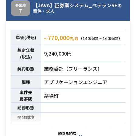
S、Docker、JavaScript（Node.J
【JAVA】証券業システム_ベテランSE
募集終
の
けて検討します。
業務内容
S、Vue.JS）、Python
了
案件・求人
対象となるサービスはG Suite、GC
P、Chrome、Mapsとなりますが、
保有スキルと希望習得スキルに合わ
770,000
せて、担当領域を決めていきたいと
単価(税込)
（140時間 ~ 160時間）
〜
円/月
おもいます。
想定年収
9,240,000円
(税込)
・下記いずれかの開発経験、または
導入サポート経験、問い合わせ対応
業務委託（フリーランス）
契約形態
G Suite、GCP、Chrome、Maps
必須スキル
・IT経験は1年以上からでOKだが、
アプリケーションエンジニア
職種
そのうちGoogle関連の経験は半年以
案件先
茅場町
上必要
最寄駅
勤務形態
開発環境
①要件定義、機能要件（移行要件）