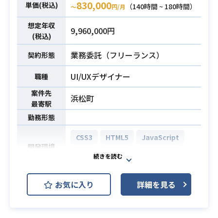
830,000
単価(税込)
（140時間 ~ 180時間）
〜
円/月
想定年収
9,960,000円
(税込)
業務委託（フリーランス）
契約形態
UI/UXデザイナー
職種
案件先
浜松町
最寄駅
勤務形態
CSS3
HTML5
JavaScript
開発環境
Adobe XD
大手携帯電話通信事業者にてWEBま
お気に入り
詳細を見る
たはアプリデザイン制作業務に携わ
って頂きます。
業務内容
【案件詳細】