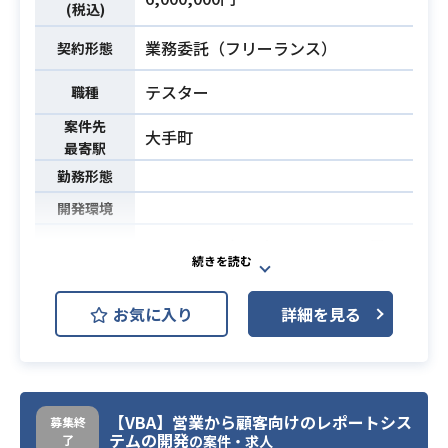
・データ分析と結果報告の実務経
(税込)
験、またはそれに該当する活動
必須スキル
業務委託（フリーランス）
契約形態
・各関係者に分かり易く説明出来る
コミュニケーション能力
テスター
職種
・各関係者の要望をデータ分析に落
案件先
とし込む能力
大手町
最寄駅
・統計に関する基本的な理解
勤務形態
開発環境
コールセンターオペレーション用の
チケットシステムについて、現行の
システム（フルスクラッチ）から
業務内容
お気に入り
詳細を見る
新システム（ServiceNow）に移行す
る際の、新システム側の試験を実施
する。
・コミュニケーションスキル（開発
【VBA】営業から顧客向けのレポートシス
募集終
ベンダー、顧客折衝などで必須）
テムの開発
了
の案件・求人