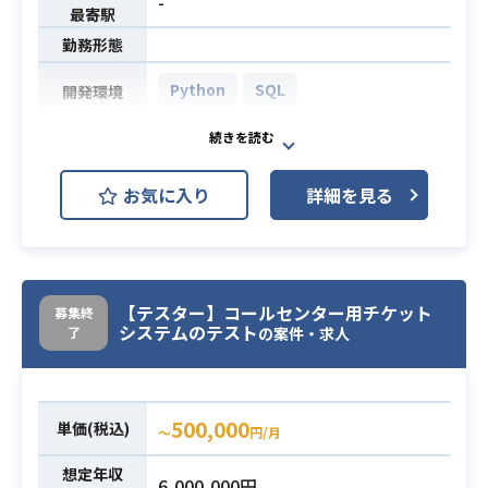
-
最寄駅
勤務形態
Python
SQL
開発環境
ビジネスサイドのデータ分析に携わ
っていただきます。
お気に入り
詳細を見る
【業務内容】
・事業側およびクライアントの要件/
要望を理解し、それらに沿って仮説
業務内容
出しを行い分析方針を決め、SQLお
よびPythonで分析、集計
【テスター】コールセンター用チケット
募集終
システムのテスト
了
・事業側、およびクライアントへの
の案件・求人
説明資料を作成し、説明
・PythonおよびSQLの基本的な理解
500,000
単価(税込)
〜
円/月
と1年以上の実務経験、またはそれに
該当する活動
想定年収
6,000,000円