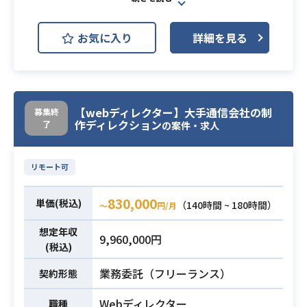
AWS Lambda
お気に入り
詳細を見る
チャットボット 新規開発支援に携わ
っていただきます。
【業務詳細】
以下サービス開発を行う。
業務内容
【webディレクター】大手通信会社の制
募集終
・オンラインMTGサービス
作ディレクション
了
の案件・求人
・チャットサービス
・レコメンド機能
リモート可
・AWS構築経験
必須スキル
830,000
・Lambda、Python構築、利用実績
単価(税込)
（140時間 ~ 180時間）
〜
円/月
想定年収
9,960,000円
(税込)
業務委託（フリーランス）
契約形態
Webディレクター
職種