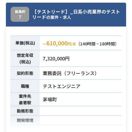
・アプリデザイン業務
【テストリード】_日系小売業界のテスト
募集終
・AdobeXDを使用したUIデザイン
リード
了
の案件・求人
・Adobe XDでUIデザインが可能
・デザイナーとしての経験年数が5年
以上
610,000
単価(税込)
（140時間 ~ 180時間）
〜
円/月
・制作物の確認が可能
必須スキル
想定年収
・開発側との情報連携・質疑応答が
7,320,000円
(税込)
可能
・アプリデザイン経験がある
業務委託（フリーランス）
契約形態
テストエンジニア
職種
案件先
茅場町
最寄駅
勤務形態
開発環境
小売企業のバイリンガルテストリー