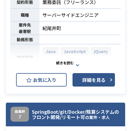
・設計から一人称で対応可能な方
業務委託（フリーランス）
・開発経験3年以上
契約形態
・Laravelを用いた開発経験1年以上
・Salesforceエンジニアとしての経
必須スキル
サーバーサイドエンジニア
職種
験半年以上
案件先
紀尾井町
最寄駅
勤務形態
Java
JavaScript
jQuery
開発環境
Spring Boot
Apache Solr
お客様が現在運用している自動車サ
お気に入り
詳細を見る
ービスのWebサイトのフロントエン
ド及びバックエンドの開発をお願い
いたします。
＜業務詳細＞
SpringBoot/git/Docker/精算システムの
募集終
①自動車カタログ全般のページデザ
フロント開発/リモート可
了
の案件・求人
イン刷新対応
②自動車カタログ詳細のページ改修