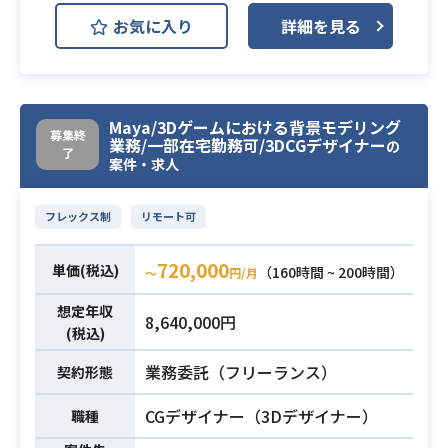
・外部とのQA
お気に入り
詳細を見る
・上流工程経験
・コミュニケーションスキル
必須スキル
・英語（あれば尚可）
Maya/3Dゲームにおける背景モデリング
・言語の指定はありません。
募集終
業務/一部在宅勤務可/3DCGデザイナー
の
了
案件・求人
フレックス制
リモート可
720,000
単価(税込)
（160時間 ~ 200時間）
〜
円/月
想定年収
8,640,000円
(税込)
業務委託（フリーランス）
契約形態
CGデザイナー（3Dデザイナー）
職種