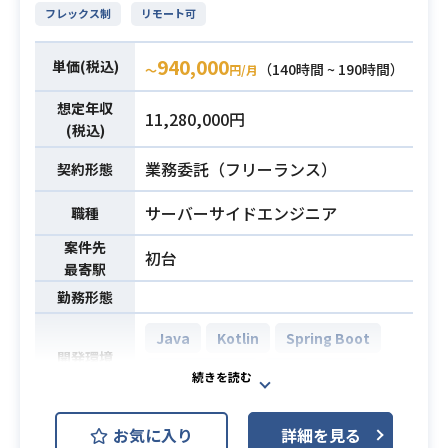
対応
フレックス制
リモート可
③マイカーページの機能追加（投稿
コンテンツ機能の拡充）対応
940,000
単価(税込)
（140時間 ~ 190時間）
〜
円/月
④マイカーページの機能追加（クー
想定年収
ポンなどお得コンテンツの拡充）対
業務内容
11,280,000円
(税込)
応
⑤上記システムに絡む脆弱性対応
業務委託（フリーランス）
契約形態
■要員数
サーバーサイドエンジニア
5名 PL1名 ＋ メンバー4名の構成とな
職種
ります。
案件先
初台
体制での提案が望ましいですが、3名
最寄駅
等の要員数に満たない提案も受け付
勤務形態
けております。
また、国籍に制限はございません
Java
Kotlin
Spring Boot
開発環境
が、お客様とのコミュニケーション
AWS Lambda
Kubernetes
やドキュメントワークは日本語にな
ります。
精算システムのフロントエンド開発
お気に入り
詳細を見る