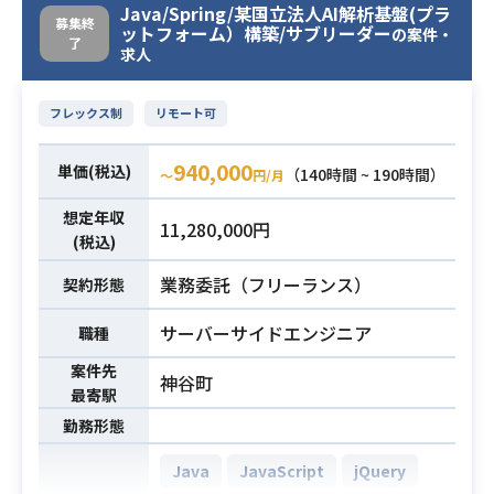
el）
Java/Spring/某国立法人AI解析基盤(プラ
募集終
開発環境：Docker，Git，Slack,
ットフォーム）構築/サブリーダー
の案件・
了
求人
■要求スキル(必須)
・PHP3年以上
フレックス制
リモート可
必須スキル
・Laravel使用経験
・API連携実装経験
940,000
単価(税込)
（140時間 ~ 190時間）
〜
円/月
想定年収
11,280,000円
(税込)
業務委託（フリーランス）
契約形態
サーバーサイドエンジニア
職種
案件先
神谷町
最寄駅
勤務形態
Java
JavaScript
jQuery