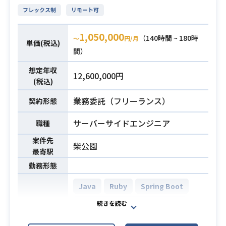
(モデリング、スカルプト、UV、 テ
☆アニメ制作会社出身者多数活躍中
フレックス制
リモート可
クスチャ、ベイク、骨入れ、ウェイ
☆
ト調整、実機確認)
※入社研修後に業務をキャッチアッ
1,050,000
（140時間 ~ 180時
〜
円/月
単価(税込)
プいただけた方は
間）
原則在宅勤務(テレワーク)となります
※
想定年収
12,600,000円
(税込)
・ゲーム業界での就業経験
業務委託（フリーランス）
契約形態
・PCの基本的な操作スキルができる
方(Word・Excel・PowerPoint初級
サーバーサイドエンジニア
職種
程度）
案件先
・仕様書の理解ができる方
必須スキル
柴公園
最寄駅
・イラストのチェックバック、外注
勤務形態
管理ができる方
(デザイナー経験がなくても問題
Java
Ruby
Spring Boot
ございません)
AWS Aurora (Amazon Aurora)
開発環境
Docker