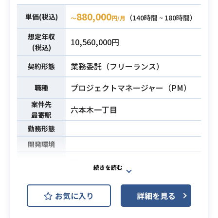
・PC貸与がなくても対応可能な方
880,000
単価(税込)
（140時間 ~ 180時間）
〜
円/月
想定年収
10,560,000円
(税込)
業務委託（フリーランス）
契約形態
プロジェクトマネージャー（PM）
職種
案件先
六本木一丁目
最寄駅
勤務形態
開発環境
顧客のアルバイト採用、中途採用の
支援を目的としたメディア制作を担
うチームへの配属を予定していま
お気に入り
詳細を見る
す。
当ポジションでは営業部がヒアリン