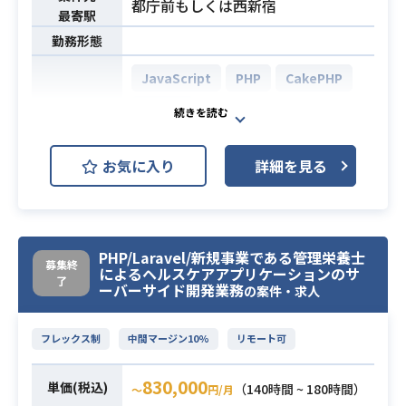
都庁前もしくは西新宿
験。もしくはそれに相当する能力
最寄駅
・RDBMS でのテーブル設計経験
勤務形態
・チームリーダーとして働いた経験
必須スキル
JavaScript
PHP
CakePHP
・企画を一緒に考えながらサービス
開発をした経験
MySQL
・ユニットテストや CI を使った開発
開発環境
AWS (Amazon Web Services)
の経験
お気に入り
詳細を見る
・Docker や AWS、GCP などアプリ
Docker
Git
Slack
ケーションより下のレイヤの経験
業界最大級の医療系求人サイトの開
発・運用に携わっていただきます。
PHP/Laravel/新規事業である管理栄養士
【開発環境】
募集終
によるヘルスケアアプリケーションのサ
了
■言語： PHP / JavaScript
ーバーサイド開発業務
の案件・求人
■フレームワーク： CakePHP
■データベース： MySQL
フレックス制
中間マージン10%
リモート可
■ソースコード管理： Git（Gitla
b）
830,000
単価(税込)
（140時間 ~ 180時間）
〜
円/月
■プロジェクト管理： Redmine