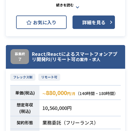
Spring
Oracle Database
開発環境
Azure
VM
お気に入り
詳細を見る
AI解析基盤（プラットフォーム）の
新規システム構築をご対応いただき
ます。
担当工程 ：要件定義／基本／詳細設
React/Reactによるスマートフォンアプ
募集終
計･実装～単体／結合テスト
リ開発PJ/リモート可
了
の案件・求人
：Spring Frameworkを利用した新規
システムの設計、製造、テスト工程
フレックス制
リモート可
を担当して頂きます。
：要件決めの工程がまだ残っている
880,000
単価(税込)
（140時間 ~ 180時間）
〜
円/月
ため要件確定のところから担当して
業務内容
頂きます。
想定年収
10,560,000円
・言語 ：Java経験必須（1.7以上）
(税込)
・OS ：Windows（WEB）
業務委託（フリーランス）
契約形態
・DB ：Oracle