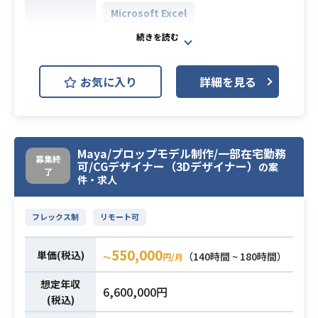
レクションのご経験がある方
Microsoft Excel
Adobe Illustrator
Adobe Photoshop
開発環境
お気に入り
詳細を見る
Microsoft PowerPoint
Microsoft Word
【仕事内容】
Maya/プロップモデル制作/一部在宅勤務
募集終
可/CGデザイナー（3Dデザイナー）
今回は当社の受託制作事業部におい
の案
了
件・求人
て社内クリエイティブチームと外部
の制作会社とコミュニケーションを
とりながら、様々な案件の制作をサ
フレックス制
リモート可
ポートする、進行管理(外注管理)をご
550,000
担当いただける方を募集しておりま
単価(税込)
（140時間 ~ 180時間）
〜
円/月
す。
想定年収
クライアント先には大手ゲーム会社
6,600,000円
(税込)
も。誰もが一度は目にしたことのあ