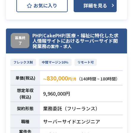
お気に入り
詳細を見る
介護ソフト・介護システムWebエン
ジニアエンジニアを募集しておりま
す。
各事業において安全にリリース、運
PHP/CakePHP/医療・福祉に特化した求
募集終
人情報サイトにおけるサーバーサイド開
用ができるようビジネス戦略を理解
了
発業務
の案件・求人
し、エンジニアが適切な人数でなる
べく無駄な作業を
業務内容
フレックス制
中間マージン10%
リモート可
効率化する為に課題を見つけ、クラ
ウド環境におけるインフラや基盤の
830,000
単価(税込)
（140時間 ~ 180時間）
整備からオペレーション自動化する
〜
円/月
ためのツール開発まで
想定年収
9,960,000円
幅広く行って頂く業務にご協力頂け
(税込)
る方を募集します。
業務委託（フリーランス）
契約形態
■要求スキル(必須)
サーバーサイドエンジニア
職種
・Java、Ruby などオブジェクト指
向プログラミング言語での開発経
案件先