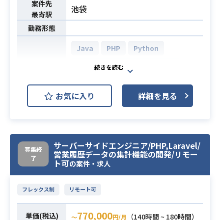
案件先
池袋
当して頂きます。
最寄駅
フロントエンドや各プロダクトチー
業務内容
勤務形態
ムと連携しながら、必要な機能を整
理し拡張性を考慮した設計・実装を
Java
PHP
Python
行っていきます。
AWS (Amazon Web Services)
開発環境
マイクロサービス化など色々な取り
組みを行っており、適切な技術選定
GitHub
や導入にも携わって頂きたいと考え
お気に入り
詳細を見る
映像関連ビジネス、ISP（インターネ
ております。
ットサービスプロバイダ―）事業を
●具体的には
展開する企業にて
・2週間スプリントでのアジャイル開
サーバーサイド開発業務を担当いた
発
業務内容
サーバーサイドエンジニア/PHP,Laravel/
募集終
営業履歴データの集計機能の開発/リモー
だきます。
・toB向けプロダクトの各種機能の
了
ト可
の案件・求人
システムが複数あり、横断的にご担
設計／開発
当いただく可能性があります。
・社内システムのバックエンドまわ
フレックス制
リモート可
りの設計／開発
・Javaでの開発経験が3年以上ある方
・エンジニア視点での立案・企画に
770,000
・基本設計、詳細設計経験3年以上あ
単価(税込)
（140時間 ~ 180時間）
よる各種機能の設計／開発
〜
円/月