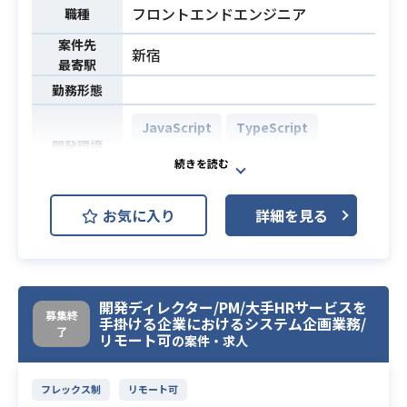
・その他 ：JavaScript、jQuery、Sp
フロントエンドエンジニア
職種
ring Framework
案件先
：Spring Framework、Microsoft Az
新宿
最寄駅
ureを利用したシステム開発経験者優
勤務形態
遇
JavaScript
TypeScript
基幹システム開発のご経験
開発環境
※AIシステムが稼働する開発基盤
React.js
Azure
構築経験は優遇します。
※大量データ処理の効率化や処理
必須スキル
メディア配信サイトのアプリ化PJを
お気に入り
詳細を見る
の高速化経験者を優遇します。
担当いただきます。
基本設計〜テストまでご担当頂く予
業務内容
Javaプロダクト参画のご経験
定ですが、適正と希望を鑑みてアサ
インを決定いたします。
開発ディレクター/PM/大手HRサービスを
募集終
手掛ける企業におけるシステム企画業務/
了
・Reactによる開発経験 1年以上
リモート可
の案件・求人
・フロントエンド開発経験3年程度
・スマホアプリ開発に興味がある方
必須スキル
フレックス制
リモート可
・リモートでの業務が可能な方