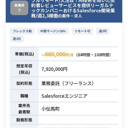
フルリモート/大注目！AI技術を用いた契
ーションの開発をお願いいたしま
約書レビューサービスを提供リーガルテ
募集終
す。
ックカンパニーおけるSalesforce開発業
了
務/週2,3稼働
の案件・求人
主にはバックエンドを担当していた
だきたいと考えておりますが、iOSや
Androidのネイティブアプリケーショ
フレックス制
中間マージン10%
リモート可
週3可
ン、フロントエンドやインフラなど
週2可
マルチな技術の習得に興味を持って
いただける方を歓迎いたします。
660,000
単価(税込)
（84時間 ~ 108時間）
〜
円/月
【主な業務】
想定年収
・バックエンドを主軸としたエンジ
7,920,000円
(税込)
ニアリング
・新機能や機能改善の提案、実現性
業務委託（フリーランス）
契約形態
調査
・サービスを成長させるための施策
Salesforceエンジニア
職種
の立案・実施
案件先
小伝馬町
・技術負債の解消
業務内容
最寄駅
・新技術導入の調査提案
勤務形態
【開発環境】