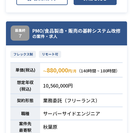
その中でMS365(Exchange Online),A
ctiveDirectory(特にADCS),Intuneに
ついては有識者を積極的に集めてお
ります。そんな中、MS365の推進に
PMO/食品製造・販売の基幹システム改修
募集終
了
ついてリーダ(進行役を探していま
の案件・求人
す。
現在のリーダが全体の移行計画に集
フレックス制
リモート可
業務内容
中したく、現在のリーダに変わって
問題が出てないかの確認や、メンバ
880,000
単価(税込)
（140時間 ~ 180時間）
〜
円/月
の相談に乗って課題解決などを推進
する役割を求めてます。
想定年収
10,560,000円
動きとしては、現在のリーダの影武
(税込)
者ともいえば良いかもしれません。
業務委託（フリーランス）
契約形態
当ポジションを、弊社マネージャー
をメインとしてその配下でフットワ
サーバーサイドエンジニア
職種
ーク軽く補佐していただける要員を
案件先
お願いいたします。
秋葉原
最寄駅