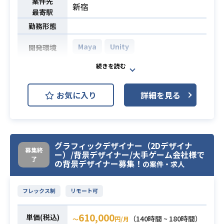
案件先
新宿
最寄駅
勤務形態
Maya
Unity
開発環境
【業務内容】
適正に合わせて下記のいづれかを担
お気に入り
詳細を見る
当いただきます。
・Mayaを使ったモーション作成
業務内容
・リグ作成
・ワークフロー構築
グラフィックデザイナー（2Dデザイナ
・監修、指示書作成
募集終
ー）/背景デザイナー/大手ゲーム会社様で
了
の背景デザイナー募集！
の案件・求人
・ポートフォリオ
・Mayaを使ったモーション作成経験
必須スキル
フレックス制
リモート可
（2年以上）
610,000
単価(税込)
（140時間 ~ 180時間）
〜
円/月