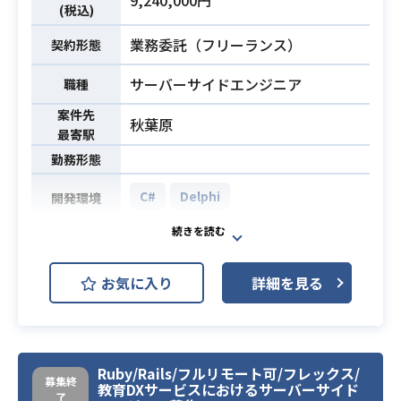
9,240,000円
(税込)
・PHPの実務経験5年以上
必須スキル
業務委託（フリーランス）
・Laravelでの開発経験3年以上
契約形態
サーバーサイドエンジニア
職種
案件先
秋葉原
最寄駅
勤務形態
C#
Delphi
開発環境
中古車販売店の基幹システム刷新業
務に携わっていただきます。
お気に入り
詳細を見る
DelphiからC#への基幹システムのマ
イグレーション業務となります。
機能の追加や変更は基本ありませ
業務内容
ん。
Ruby/Rails/フルリモート可/フレックス/
■作業工程：
募集終
教育DXサービスにおけるサーバーサイド
詳細設計・プログラミング・単
了