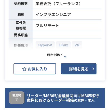
具体的なミッションは選考の中でデ
業務委託（フリーランス）
契約形態
業務内容
ィスカッションさせていただけます
インフラエンジニア
と幸いです。
職種
※confidential情報を含むため、新規
案件先
フルリモート
事業の詳細は選考の場でご説明いた
最寄駅
します。
勤務形態
AI・ディープラーニングを活用した
新規事業や研究開発、システム開
Hyper-V
Linux
VM
開発環境
発、自動化／DX推進等、果敢に挑戦
自社にてECサイト・口コミサイトを
していく予定で、
開発運営している大手企業での案件
エンジニアとして様々なキャリアパ
お気に入り
詳細を見る
になります。
スを描ける環境です。
業務内容
Linuxサーバーやミドルウェア、デー
【開発環境】
タベースの構築・運用をお願いする
プロダクトの新規立ち上げに伴い技
予定です。
術選定のフェーズから関わることが
できます。
リーダー/MS365/金融機関向けM365移行
募集終
下記要件を3名セットで満たして頂け
案件におけるリーダー補佐
了
の案件・求人
るようにご提案をお願いいたしま
・エンジニアとしての開発実務経験4