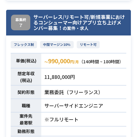
グしてきた顧客の要望に応じたシス
テム企画および自社内で使用する管
業務内容
サーバーレス/リモート可/新規事業におけ
理ツールのシステム企画を行ってい
募集終
るコンシューマー向けアプリ立ち上げメ
了
ただきます。
ンバー募集！
の案件・求人
ITリテラシーの高くない方などから
吸い上げたざっくりとした要望をど
フレックス制
中間マージン10%
リモート可
のようにシステムに落とし込んでい
くかの上流がメインの業務となりま
990,000
単価(税込)
（140時間 ~ 180時間）
〜
円/月
す。
想定年収
11,880,000円
・要件定義〜リリースまで携わった
(税込)
ご経験
業務委託（フリーランス）
契約形態
・開発業務におけるWBS作成経験
・toBシステムにおけるシステム企
必須スキル
サーバーサイドエンジニア
職種
画のご経験
・顧客のニーズを組みより、それを
案件先
※フルリモート
最寄駅
システムに落とし込んだご経験
勤務形態