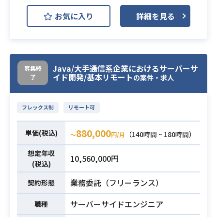
Docker
GitHub
JIRA
お気に入り
詳細を見る
Kubernetes
BtoCサービスでは71万人の会員、Bt
oBサービスでは2400社以上の顧客を
Java/大手通信系企業におけるサーバーサ
抱える規模のサービスを
募集終
イド開発/基本リモート
了
の案件・求人
運営・開発している企業さまの案件
でございます。
デジタル庁の新設やコロナ禍によ
フレックス制
リモート可
り、オンライン学習への需要は一層
高まっており、
880,000
単価(税込)
（140時間 ~ 180時間）
〜
円/月
国や省庁、地方自治体や大学といっ
た、民間企業以外との連携も盛んに
想定年収
10,560,000円
(税込)
進めています。
これまでのサービスにより一生力を
業務委託（フリーランス）
契約形態
入れるべく人員の拡大と新規事業の
創出に力を入れております。
サーバーサイドエンジニア
職種
既存のtoB向けサービスの開発を担