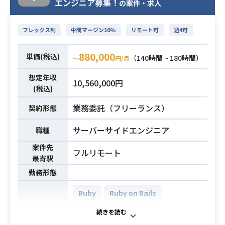
エンジニア募集！
の案件・求人
体テスト・結合テスト
フレックス制
中間マージン10%
リモート可
週4可
■要求スキル(必須)
・C#開発経験あり（3年以上）
880,000
単価(税込)
・詳細設計経験
（140時間 ~ 180時間）
必須スキル
〜
円/月
・1人称で作業が可能なこと
想定年収
10,560,000円
・Delphi5のソース読解ができること
(税込)
業務委託（フリーランス）
契約形態
サーバーサイドエンジニア
職種
案件先
フルリモート
最寄駅
勤務形態
Ruby
Ruby on Rails
AWS RDS (Amazon RDS)
開発環境