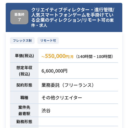
景イラストの制作、大手ゲーム会社
様からの請負案件の背景イラスト制
クリエイティブディレクター・進行管理/
人気スマートフォンゲームを手掛けてい
募集終
作をお任せする人材を急募いたしま
る企業のディレクション/リモート可
了
の案
す。
件・求人
【詳細】
業務内容
下記の条件当てはまる方は面接確約
フレックス制
リモート可
といたします。
・ゲームイラスト制作業界で背景デ
550,000
単価(税込)
（140時間 ~ 180時間）
〜
円/月
ザイナーとしての実務経験3年以上
(フリーランス可)
想定年収
6,600,000円
・アニメ制作業界で背景デザイナー
(税込)
としての実務経験3年以上
業務委託（フリーランス）
契約形態
・アニメ制作、またはゲームイラス
その他クリエイター
職種
トの制作会社で背景デザインのご経
験が3年以上ある方
案件先
渋谷
必須スキル
最寄駅
・基礎的なデッサン力をお持ちの方
・イラストや、アートに関するディ
勤務形態