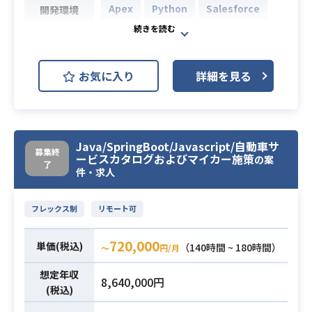
■ フレームワーク：LaravelPH
Apex
Python
Salesforce
開発環境
P、Rails
■ ソースコード管理：Git
中小企業の法務部をAI技術で支援す
■ コミュニケーション：Slack
るSaaSサービスを運営・開発してお
お気に入り
詳細を見る
■ 開発手法：Scrum
り、
■ 構成管理：CloudFormation
今回はそのSalesforceエンジニアの
■ その他採用技術：AWS、Docke
方を募集しております。
r、MySQL
【募集背景】
Java/SpringBoot/Javascript/自動車サ
【開発体制】
CSチームの立ち上げにより、Salesfo
募集終
ービスカタログおよびマイカー施策
の案
バックエンドエンジニア：1名 ← 今
rceをうまく活用したいと思っている
了
業務内容
件・求人
回の募集ポジションはこちら
が、知見のないメンバーで構成した
Androidエンジニア：1名
形になるので
フレックス制
リモート可
iOSエンジニア：2名
より使いやすさだったり、利便性が
※状況に応じて兼務している方もお
あるように再構築し、うまく活用し
720,000
単価(税込)
（140時間 ~ 180時間）
〜
円/月
ります。
たいと思っています。
利用しているSalesforce：Sales Clo
想定年収
・エンジニアとしてのご経験5年以上
8,640,000円
ud/Service Cloud
(税込)
・PHPを用いた開発経験3年以上
必須スキル