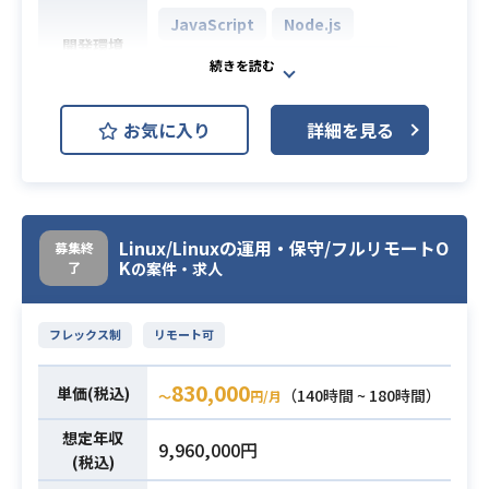
JavaScript
Node.js
開発環境
AWS (Amazon Web Services)
世界有数のプラットフォーマー（地
お気に入り
詳細を見る
図／位置／人流／走行データや画像
等）である企業にて、
新規事業である人流データに関する
コンシューマー向けアプリ立ち上げ
Linux/Linuxの運用・保守/フルリモートO
募集終
のコアメンバーとして、
K
了
の案件・求人
バックエンド開発をはじめ、様々な
業務をお任せいたします。
現状の開発状況やご経験、ご志向に
フレックス制
リモート可
応じて、プロダクト企画からUI／U
X、フロントエンド～バックエンド
830,000
単価(税込)
（140時間 ~ 180時間）
〜
円/月
等、
想定年収
幅広い業務に挑戦いただくことが可
9,960,000円
(税込)
能です。現状の開発状況を考慮し、