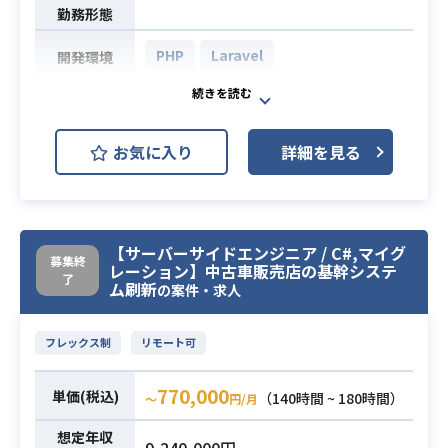
勤務形態
PHP
Laravel
開発環境
人材派遣・紹介会社向けの人材募集
ポータルサイト構築システム、求人
お気に入り
詳細を見る
募集企業の開拓ツールのプログラミ
ングや
BtoC向け集客ポータルサイト、マッ
チングサイトのプログラミングをに
【サーバーサイドエンジニア / C#,マイグ
なっていただきます。
募集終
業務内容
レーション】中古車販売店の基幹システ
※PCについて
了
ム刷新
の案件・求人
1ヶ月目はワーカー様所持のPCをご
利用ください。
フレックス制
リモート可
2ヶ月目以降は、レンタルで支給いた
しますので、そちらをご利用くださ
770,000
単価(税込)
（140時間 ~ 180時間）
〜
円/月
い。 ※支給するPCは Windows か M
ac か、ご希望に合わせます。
想定年収