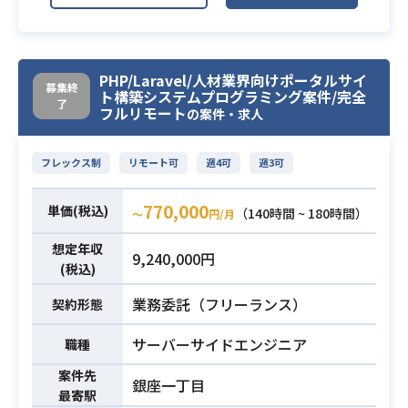
を開発〜テストまでご担当いただき
Java：実務経験3年以上
ます。
JavaScript：実務経験2年以上
SpringBoot、SpringBatch 等のフレ
業務内容
設計～テスト実施までの開発経験
ームワークを利用した開発経験、AW
5名程度のチームのリーダーの経験(P
PHP/Laravel/人材業界向けポータルサイ
募集終
Sの基礎知識もあると即ご活躍いただ
ト構築システムプログラミング案件/完全
Lのみ)
了
フルリモート
けます。
の案件・求人
■必要スキル：
必須スキル
言語：Java8 or 11
■要求スキル(必須)
フレックス制
リモート可
週4可
週3可
フレームワーク：Spring Boot
SpringBoot、SpringBatch 等のフレ
フロント：JavaScript、jQuery
ームワークを利用した開発経験 2 年
770,000
単価(税込)
ミドルウエア：Solr / Redis / Cassan
（140時間 ~ 180時間）
〜
円/月
以上 git を利用した開発経験
必須スキル
draのいずれか
CI/CD を利用した開発経験
想定年収
9,240,000円
Docker を利用した開発経験
(税込)
アーキテクトを担当した開発経験
業務委託（フリーランス）
契約形態
サーバーサイドエンジニア
職種
案件先
銀座一丁目
最寄駅