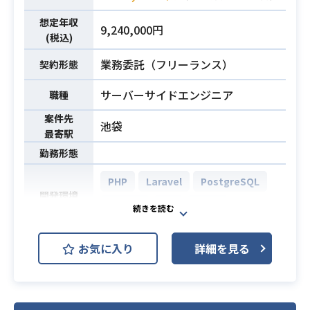
る方
想定年収
・DB設計、構築経験がある方
・Ruby on Rails開発経験3年以上
必須スキル
9,240,000円
(税込)
・AWSスキル（ステージング環境構
・3名以上でのチーム開発経験
築等）
※未経験なことに対してもポジティ
業務委託（フリーランス）
契約形態
・Git等を利用したソース管理経験
ブに学習、キャッチアップをしてい
必須スキル
サーバーサイドエンジニア
職種
ける方
※能動的に業務へ取り組める方（受
案件先
池袋
動的な方はカルチャーミスマッチ）
最寄駅
勤務形態
PHP
Laravel
PostgreSQL
開発環境
Docker
Git
Slack
営業履歴データの集計機能の開発を
お気に入り
詳細を見る
行なっていただきます。
＜システム環境＆プログラム言語＞
業務内容
CentOS,PostgreSQL，PHP（Larav