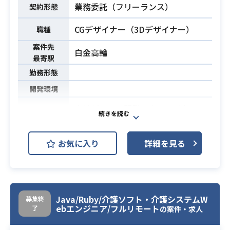
る有名タイトルに携われるチャンス
業務委託（フリーランス）
契約形態
もございます。
CGデザイナー（3Dデザイナー）
職種
様々案件をとりあつかっているた
め、デザイナーとして幅広いスキル
案件先
白金高輪
を身につけたい方にはぴったりの環
最寄駅
境です。。
勤務形態
【詳細】
業務内容
開発環境
・社内外のクリエイティブ作品のク
オリティ管理
自社ゲームの開発にクリエイターと
・クリエイティブ制作の進行管理(社
して携わっていただきます。
内⇔外注先の調整業務)
【案件詳細】
業務内容
お気に入り
詳細を見る
・案件のレタッチ、イラスト制作サ
・モデル制作
ポート
・スカルプト、UV、 テクスチャ、ベ
・外注先企業の選定・業務依頼(発注)
イク、骨入れ、ウェイト調整
・契約の締結や、発注書、請求書な
・新規モデル制作経験
どの事務作業サポート
Java/Ruby/介護ソフト・介護システムW
募集終
仕様とイメージボードに基づいた各
ebエンジニア/フルリモート
了
の案件・求人
※主にお任せしたい業務内容順に記
種モデル制作経験
載しています
必須スキル