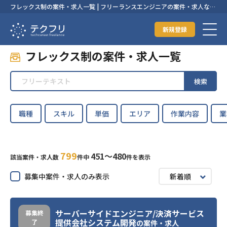
フレックス制の案件・求人一覧 | フリーランスエンジニアの案件・求人なら
【テクフリ】
新規登録
フレックス制の案件・求人一覧
検索
職種
スキル
単価
エリア
作業内容
業
799
451〜480
該当案件・求人数
件中
件を表示
募集中案件・求人のみ表示
新着順
サーバーサイドエンジニア/決済サービス
募集終
提供会社システム開発
了
の案件・求人