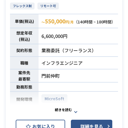
す！
年以上
フレックス制
リモート可
・Linuxサーバーやミドルウェア、デ
・アプリ(iOS/Android)サービスにお
ータベースの構築・運用経験
ける開発経験
550,000
単価(税込)
（140時間 ~ 180時間）
〜
円/月
・多数のWebアプリケーションが動
・JavaScriptでの開発経験
作するネットワーク設計・運用など
・AWSサーバレス開発（DynamoD
想定年収
必須スキル
6,600,000円
の経験
B, ApiGateway, lambda, CloudFron
(税込)
・サーバーやネットワークのモニタ
t, S3, Cognito, Amplify, AppSync, F
必須スキル
業務委託（フリーランス）
契約形態
リング設定・運用経験
argate）
・仮想化技術(VMware、Hyper-V、
・アジャイル開発の経験
インフラエンジニア
職種
コンテナなど)の利用経験
※アプリ(iOS/Android)サービスでの
・簡単なプログラミング(シェルスク
開発経験がない方は難しいです。
案件先
門前仲町
最寄駅
リプトなど)経験
・Linux、ネットワーク、セキュリテ
勤務形態
ィに関する理解
MicroSoft
開発環境
・ベンダーコントロール経験
本案件はゼロトラスト関連製品を導
入するプロジェクトでございます
お気に入り
詳細を見る
が、