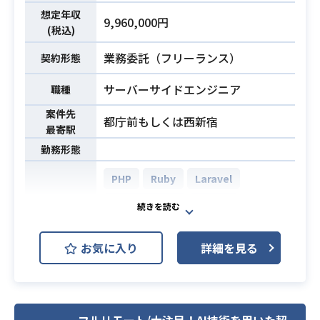
■インフラ： AWS
業務内容
想定年収
9,960,000円
■コミュニケーションツール: Slac
(税込)
k
業務委託（フリーランス）
契約形態
【開発チーム】
■ 医療系求人サイト開発チーム
サーバーサイドエンジニア
職種
バックエンドエンジニア：8名 ← 今
案件先
回の募集ポジションはこちら
都庁前もしくは西新宿
最寄駅
サーバ・インフラエンジニア：1名
勤務形態
Webデザイナ：3名
iOSエンジニア：1名
PHP
Ruby
Laravel
Ruby on Rails
MySQL
・エンジニアとしてのご経験5年以上
開発環境
・PHPを用いたWebアプリケーショ
AWS (Amazon Web Services)
ンの開発経験3年以上
お気に入り
詳細を見る
必須スキル
Docker
Git
Slack
・Git / Subversion などのバージョ
ン管理ツールの利用経験
昨年新規事業でサービス開始した管
・CakePHPを用いた開発経験
理栄養士によるヘルスケアアプリケ