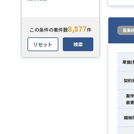
8,877
この条件の案件数
件
募集
リセット
検索
単価(
契約
案
最
開発