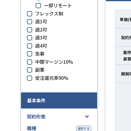
一部リモート
フレックス制
単価(
週1可
週2可
週3可
契約
週4可
案
急募
最
中間マージン10%
副業
開発
受注還元率90%
基本条件
契約形態
職種
選択する