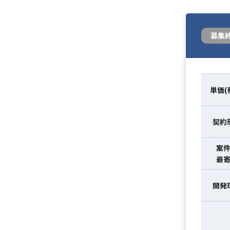
募集
単価(
契約
案
最
開発