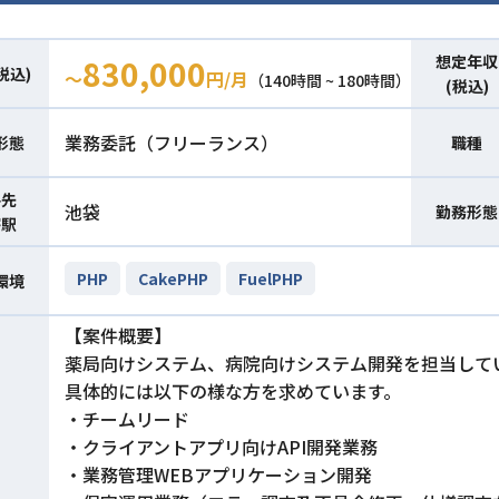
想定年収
830,000
税込)
〜
円/月
（140時間 ~ 180時間）
(税込)
業務委託（フリーランス）
形態
職種
件先
池袋
勤務形態
寄駅
PHP
CakePHP
FuelPHP
環境
【案件概要】
薬局向けシステム、病院向けシステム開発を担当して
具体的には以下の様な方を求めています。
・チームリード
・クライアントアプリ向けAPI開発業務
・業務管理WEBアプリケーション開発