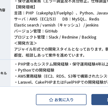
・保守運用業務（エラー調査及不具合修正。仕様調査
【開発環境】
内容
言語：PHP（cakephp3/Fuelphp）、Python、Javas
サーバ：AWS（EC2/S3） DB：MySQL、Redis
Elastic search / varnish（キャッシュ） / jenkins
バージョン管理：GitHub
プロジェクト管理：Slack / Redmine / Backlog
＜開発方法＞
アジャイル形式での開発スタイルとなっております。
都度、相談しあって案件を進めています。
・PHP使ったシステム開発経験・保守運用経験4年以
・Pythonでの開発経験
スキル
・AWS業務経験（EC2、RDS、S3等で構築されたシ
・Laravel、CakePHPまたはFuelPHPでの開発経験
お気に入り