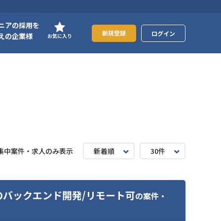
ニアの採用を
新規登録
ログイン
えの企業様
お気に入り
集中案件・求人のみ表示
新着順
30件
リのバックエンド開発/リモート可
の案件・