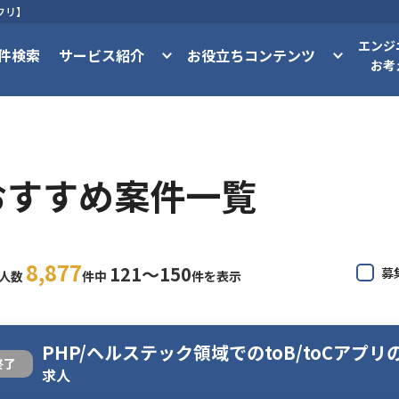
フリ】
エンジ
件検索
サービス紹介
お役立ちコンテンツ
お考
おすすめ案件一覧
8,877
121〜150
募
求人数
件中
件を表示
PHP/ヘルステック領域でのtoB/toCアプ
終了
求人