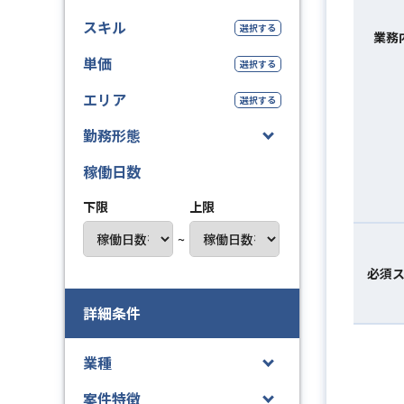
スキル
選択する
業務
単価
選択する
エリア
選択する
勤務形態
稼働日数
下限
上限
~
必須
詳細条件
業種
案件特徴