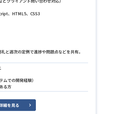
などクライアント問い合わせ対応）
cript、HTML5、CSS3
朝礼と週次の定例で進捗や問題点などを共有。
上
ステムでの開発経験）
がある方
詳細を見る