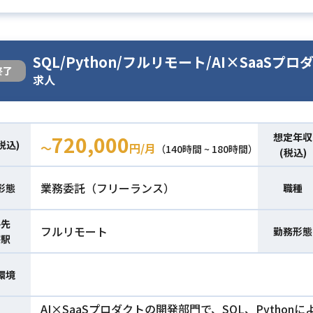
SQL/Python/フルリモート/AI×Saa
終了
求人
想定年収
720,000
税込)
〜
円/月
（140時間 ~ 180時間）
(税込)
業務委託（フリーランス）
形態
職種
件先
フルリモート
勤務形態
寄駅
環境
AI×SaaSプロダクトの開発部門で、SQL、Pyth