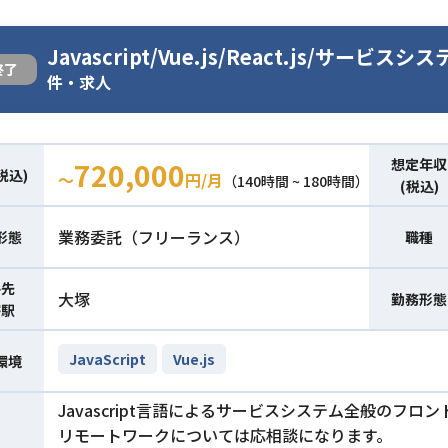
Javascript/Vue.js/React.js/サ
終了
件・求人
想定年収
720,000
税込)
〜
円/月
（140時間 ~ 180時間）
(税込)
業務委託（フリーランス）
形態
職種
件先
大塚
勤務形態
寄駅
JavaScript
Vue.js
環境
Javascript言語によるサービスシステム全般のフ
リモートワークについては応相談になります。