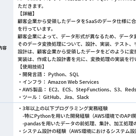
ただきます。
【詳細】
顧客企業から受領したデータをSaaSのデータ仕様に
を行っています。
顧客企業によって、データ形式が異なるため、データ
そのデータ変換処理について、設計、実装、テスト、
内容
設計は、顧客企業から受領したデータをどのように変
実装は、作成した設計書を元に、変換処理の実装を行
【使用技術】
・開発言語： Python、SQL
・インフラ： Amazon Web Services
・AWS製品： EC2、ECS、StepFunctions、S3、Redsh
・ツール： GitHub、Jira、Slack
・3年以上の以下プログラミング実務経験
-特にPythonを用いた開発経験（AWS環境でのAP
-pandasを用いたデータの前処理、集計、加工処理
・システム設計の経験（AWS環境におけるシステム設