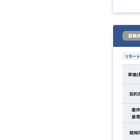
募集
リモート
単価(
契約
案
最
開発