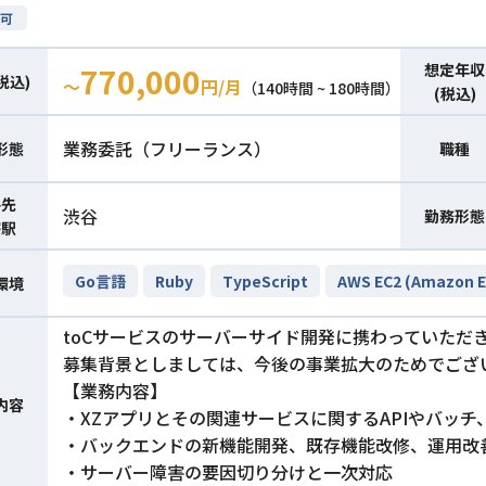
可
想定年収
770,000
税込)
〜
円/月
（140時間 ~ 180時間）
(税込)
業務委託（フリーランス）
形態
職種
件先
渋谷
勤務形態
寄駅
Go言語
Ruby
TypeScript
AWS EC2 (Amazon E
環境
toCサービスのサーバーサイド開発に携わっていただ
募集背景としましては、今後の事業拡大のためでござ
【業務内容】
内容
・XZアプリとその関連サービスに関するAPIやバッ
・バックエンドの新機能開発、既存機能改修、運用改
・サーバー障害の要因切り分けと一次対応