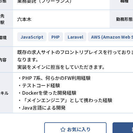
業務委託（フリーランス）
形態
職種
件先
六本木
勤務形態
寄駅
JavaScript
PHP
Laravel
AWS (Amazon Web S
環境
既存の求人サイトのフロントリプレイスを行っておりま
なります。
内容
実装をメインに担当をしていただきます。
・PHP 7系、何らかのFW利用経験
・テストコード経験
・Dockerを使った開発経験
スキル
・「メインエンジニア」として携わった経験
・Java言語による開発
お気に入り