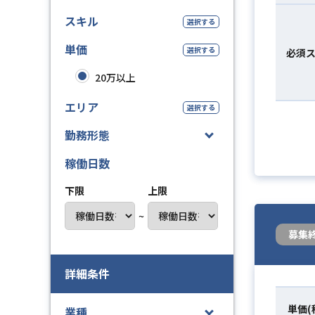
スキル
選択する
単価
選択する
必須
20万以上
エリア
選択する
勤務形態
稼働日数
下限
上限
~
募集
詳細条件
単価(
業種