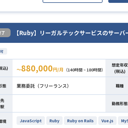
【Ruby】リーガルテックサービスのサーバ
終了
可
想定年収
880,000
税込)
〜
円/月
（140時間 ~ 180時間）
(税込)
業務委託（フリーランス）
形態
職種
件先
勤務形態
寄駅
JavaScript
Ruby
Ruby on Rails
Vue.js
My
環境