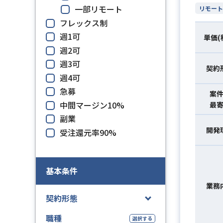
一部リモート
リモート
フレックス制
週1可
単価(
週2可
週3可
契約
週4可
急募
案
中間マージン10%
最
副業
開発
受注還元率90%
基本条件
業務
契約形態
職種
選択する