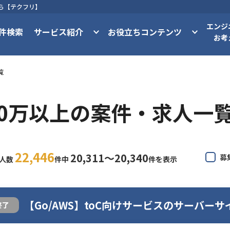
なら【テクフリ】
エンジ
件検索
サービス紹介
お役立ちコンテンツ
お考
覧
20万以上の案件・求人一
22,446
20,311〜20,340
募
求人数
件中
件を表示
【Go/AWS】toC向けサービスのサーバーサ
終了