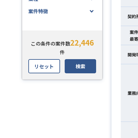
案件特徴
契約
案
最
22,446
この条件の案件数
件
開発
リセット
検索
業務