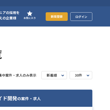
ニアの採用を
新規登録
ログイン
えの企業様
お気に入り
覧
集中案件・求人のみ表示
新着順
30件
イド開発
の案件・求人