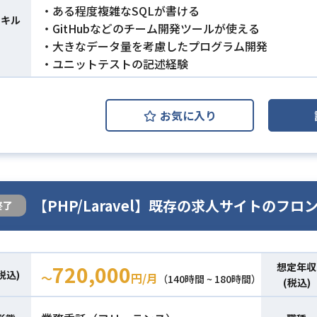
・ある程度複雑なSQLが書ける
スキル
・GitHubなどのチーム開発ツールが使える
・大きなデータ量を考慮したプログラム開発
・ユニットテストの記述経験
お気に入り
【PHP/Laravel】既存の求人サイトのフ
終了
想定年収
720,000
税込)
〜
円/月
（140時間 ~ 180時間）
(税込)