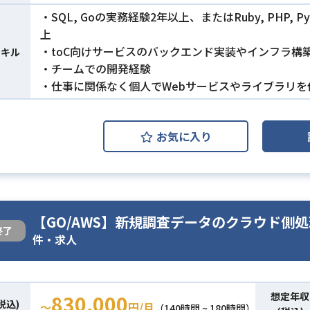
・SQL, Goの実務経験2年以上、またはRuby, PHP, Py
上
・toC向けサービスのバックエンド実装やインフラ構
スキル
・チームでの開発経験
・仕事に関係なく個人でWebサービスやライブラリを
お気に入り
【GO/AWS】新規調査データのクラウド側
終了
件・求人
想定年収
830,000
税込)
〜
円/月
（140時間 ~ 180時間）