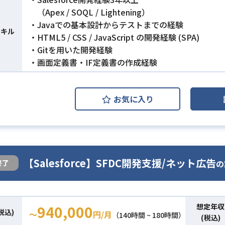
（Apex / SOQL / Lightening）
・Javaでの基本設計からテストまでの経験
スキル
・HTML5 / CSS / JavaScript の開発経験 (SPA)
・Gitを用いた開発経験
・画面定義書・IF定義書の作成経験
お気に入り
【Salesforce】SFDC開発支援/ネット広告
の
終了
想定年収
940,000
税込)
〜
円/月
（140時間 ~ 180時間）
(税込)