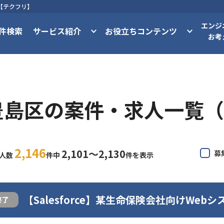
【テクフリ】
エンジ
件検索
サービス紹介
お役立ちコンテンツ
お考
豊島区の案件・求人一覧（
2,146
2,101〜2,130
募
求人数
件中
件を表示
【Salesforce】某生命保険会社向けWeb
終了