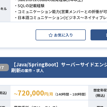
・SQLの記載経験
スキル
・コミュニケーション能力(営業メンバーとの折衝が可
・日本語コミュニケーション(ビジネス～ネイティブレ
お気に入り
【Java/SpringBoot】サーバーサイド
終了
刷新
の案件・求人
想定年収
720,000
税込)
〜
円/月
（140時間 ~ 180時間）
(税込)