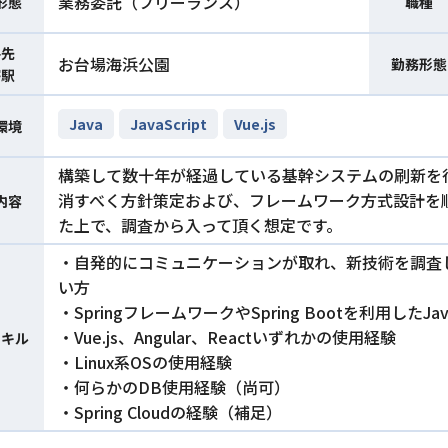
業務委託（フリーランス）
形態
職種
件先
お台場海浜公園
勤務形態
寄駅
Java
JavaScript
Vue.js
環境
構築して数十年が経過している基幹システムの刷新を
消すべく方針策定および、フレームワーク方式設計を
内容
た上で、調査から入って頂く想定です。
・自発的にコミュニケーションが取れ、新技術を調査
い方
・SpringフレームワークやSpring Bootを利用し
・Vue.js、Angular、Reactいずれかの使用経験
スキル
・Linux系OSの使用経験
・何らかのDB使用経験（尚可）
・Spring Cloudの経験（補足）