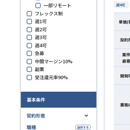
一部リモート
週4可
フレックス制
週1可
単価(
週2可
週3可
契約
週4可
急募
案
中間マージン10%
最
副業
開発
受注還元率90%
基本条件
業務
契約形態
職種
選択する