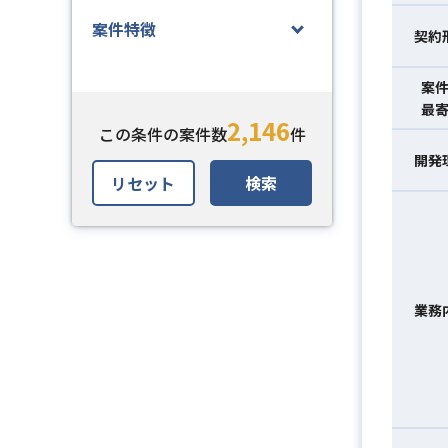
案件特徴
契約
案
最
2,146
この条件の案件数
件
開発
リセット
検索
業務