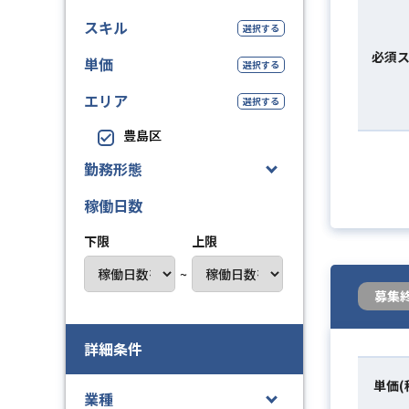
スキル
選択する
必須
単価
選択する
エリア
選択する
豊島区
勤務形態
稼働日数
下限
上限
~
募集
詳細条件
単価(
業種