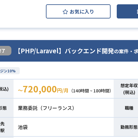
お気に入り
【PHP/Laravel】バックエンド開発
の案件・
終了
ジン10%
想定年収
720,000
税込)
〜
円/月
（140時間 ~ 180時間）
(税込)
業務委託（フリーランス）
形態
職種
件先
池袋
勤務形態
寄駅