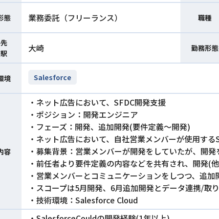
業務委託（フリーランス）
形態
職種
件先
大崎
勤務形態
寄駅
Salesforce
環境
・ネット広告において、SFDC開発支援
・ポジション：開発エンジニア
・フェーズ：開発、追加開発(要件定義～開発)
・ネット広告において、自社営業メンバーが使用するS
・募集背景：営業メンバーが開発をしていたが、開発
内容
・前任者より要件定義の内容などを共有され、開発(他シ
・営業メンバーとコミュニケーションをしつつ、追加
・スコープは5月開発、6月追加開発とデータ連携/取
・技術環境：Salesforce Cloud
・SalesforceCouldの開発経験(1年以上)