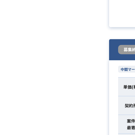
募集
中間マー
単価(
契約
案
最