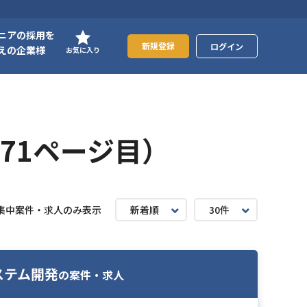
ニアの採用を
新規登録
ログイン
えの企業様
お気に入り
71ページ目）
集中案件・求人のみ表示
新着順
30件
システム開発
の案件・求人