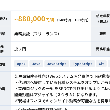
想定年収
880,000
税込)
〜
円/月
（140時間 ~ 180時間）
(税込)
業務委託（フリーランス）
形態
職種
件先
虎ノ門
勤務形態
寄駅
Apex
Java
JavaScript
TypeScript
Git
環境
某生命保険会社向けWebシステム開発案件で下記業務
・代理店へ提供している各種システムをオンプレからLWC
・業務ロジックの一部 をSFDCで呼び出せるようにJavaで
内容
開発形態はアジャイル（スクラム）になります。
※現場オフィスでのオンサイト勤務が可能な方を募集
・Salesforce開発経験3年以上