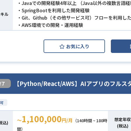
・Javaでの開発経験4年以上 （Java以外の複数言語経
・SpringBootを利用した開発経験
スキル
・Git、Github（その他サービス可）フローを利用し
・AWS環境での開発・運用経験
お気に入り
【Python/React/AWS】AIアプリのフ
終了
可
1,100,000
想定年収
〜
円/月
（140時間 ~ 180時
税込)
(税込)
間）