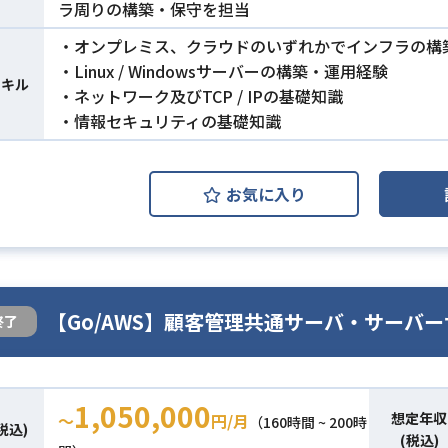
ラ周りの構築・保守を担当
・オンプレミス、クラウドのいずれかでインフラの構
・Linux / Windowsサーバーの構築・運用経験
スキル
・ネットワーク及びTCP / IPの基礎知識
・情報セキュリティの基礎知識
お気に入り
【Go/AWS】顧客管理共通サーバ・サーバ
終了
1,050,000
想定年収
〜
円/月
（160時間 ~ 200時
税込)
(税込)