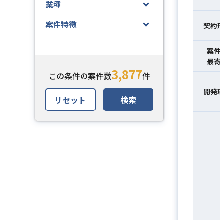
業種
案件特徴
契約
案
最
3,877
この条件の案件数
件
開発
リセット
検索