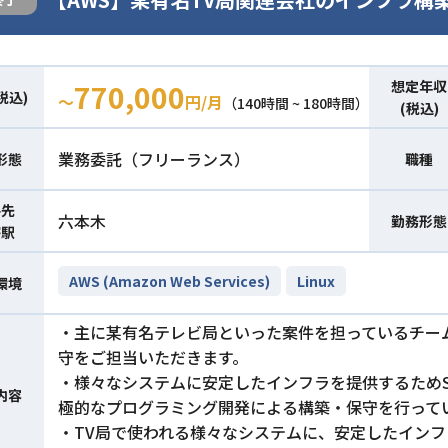
想定年収
770,000
税込)
〜
円/月
（140時間 ~ 180時間）
(税込)
業務委託（フリーランス）
形態
職種
件先
六本木
勤務形態
寄駅
AWS (Amazon Web Services)
Linux
環境
・主に某有名テレビ局といった案件を担っているチー
守をご担当いただきます。
・様々なシステムに安定したインフラを提供するためSRE(Site 
内容
極的なプログラミング開発による構築・保守を行って
・TV局で使われる様々なシステムに、安定したインフ