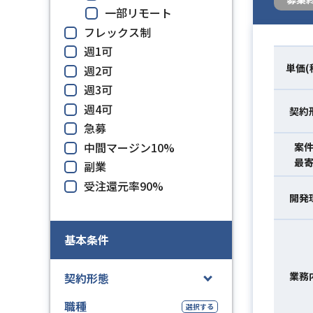
一部リモート
フレックス制
週1可
単価(
週2可
週3可
週4可
契約
急募
中間マージン10%
案
最
副業
受注還元率90%
開発
基本条件
業務
契約形態
職種
選択する