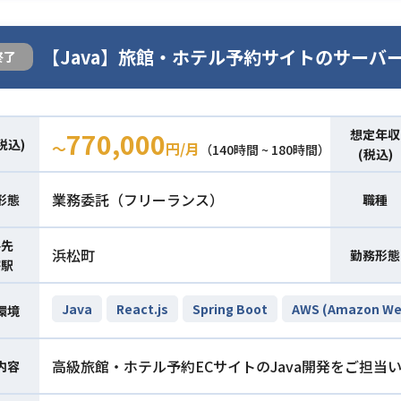
【Java】旅館・ホテル予約サイトのサーバ
終了
想定年収
770,000
税込)
〜
円/月
（140時間 ~ 180時間）
(税込)
業務委託（フリーランス）
形態
職種
件先
浜松町
勤務形態
寄駅
Java
React.js
Spring Boot
AWS (Amazon Web
環境
高級旅館・ホテル予約ECサイトのJava開発をご担当
内容