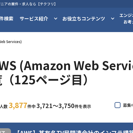
ンスエンジニアの案件・求人なら【テクフリ】
エンジ
件検索
サービス紹介
お役立ちコンテンツ
お考
eb Services)
WS (Amazon Web Se
覧（125ページ目）
3,877
3,721〜3,750
募集
求人数
件中
件を表示
【AWS】某有名TV局関連会社のインフラ構
終了