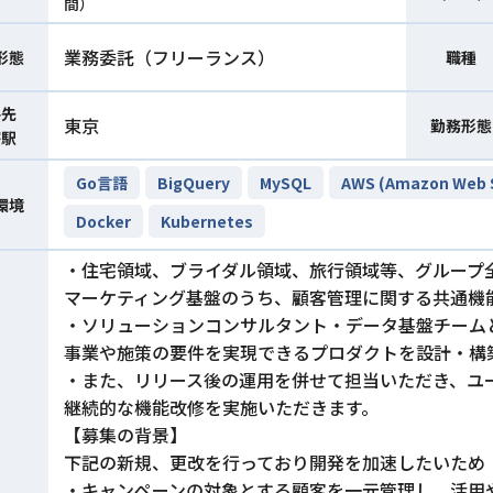
間）
業務委託（フリーランス）
形態
職種
件先
東京
勤務形態
寄駅
Go言語
BigQuery
MySQL
AWS (Amazon Web S
環境
Docker
Kubernetes
・住宅領域、ブライダル領域、旅行領域等、グループ
マーケティング基盤のうち、顧客管理に関する共通機
・ソリューションコンサルタント・データ基盤チーム
事業や施策の要件を実現できるプロダクトを設計・構
・また、リリース後の運用を併せて担当いただき、ユ
継続的な機能改修を実施いただきます。
【募集の背景】
下記の新規、更改を行っており開発を加速したいため
・キャンペーンの対象とする顧客を一元管理し、活用