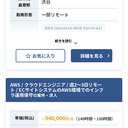
・TerraformやTerragruntを用いたIa
渋谷
最寄駅
C（Infrastructure as Code）のコー
一部リモート
勤務形態
ド化・管理業務
※詳細は面談時にお伝えします。
AWS (Amazon Web Services)
・AWS環境におけるインフラ設計お
Linux
Backlog
Git
開発環境
よび構築経験（5年以上）
Redmine
・既存環境の改善点を調査し、対策
お気に入り
詳細を見る
の実行までを1人称（自立して）で対
必須スキル
ECサイトシステムが稼働しているイ
応できるスキル
ンフラのエンジニアとして、下記業
・TerraformまたはTerragruntを用
務をお願いします。
いたIaCの実務経験（※CloudFormat
・カスタマーサービスなどの他チー
AWS / クラウドエンジニア / 週2～3日リモー
ionの経験のみは不可）
ト / ECサイトシステムのAWS環境でのインフ
ムからの調査・対応
業務内容
ラ運用保守
の案件・求人
・障害発生時の対応、原因調査
・監視・アクセス制御などの設定
・インフラ設計、構築
940,000
単価(税込)
（140時間 ~ 180時間）
・効率化、自動化 etc.
〜
円/月