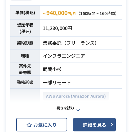
下記の業務を担っていただく想定で
以上の参画経験
す。
940,000
・Claudeを用いたファインチューニ
単価(税込)
（160時間 ~ 160時間）
〜
円/月
・ファン向けコミュニティサイトに
ング、RAG、AIエージェントの構築
おけるインフラ基盤の設計および構
想定年収
経験
11,280,000円
築
(税込)
・AWS上での開発基盤構築経験、ま
・システムの安定稼働に向けた運用
たはJira/Redmineへの自動化機能の
業務委託（フリーランス）
契約形態
および保守業務全般
組み込み経験
※詳細は面談時にお伝えします。
インフラエンジニア
職種
・英語での読み書きおよびディスカ
ッション経験
・クラウドプラットフォーム環境を
案件先
武蔵小杉
・LangChainやLangGraph、マルチ
最寄駅
活用した一般消費者向けアプリの構
エージェント思想を用いて自律的に
築および運用経験5年以上
必須スキル
一部リモート
勤務形態
タスクを処理・判断する高度なエー
必須スキル
・インフラ周りの設計から構築、実
ジェントの頭脳を設計・実装するス
際の運用経験5年以上
AWS Aurora (Amazon Aurora)
キル
AWS DynamoDB (Amazon Dynam
・JiraやRedmineの内部構造、ワー
oDB)
クフロー、チケット管理の仕組みに
Redis
開発環境
関する深いドメイン知識とAPI連携の
お気に入り
詳細を見る
AWS (Amazon Web Services)
実務経験