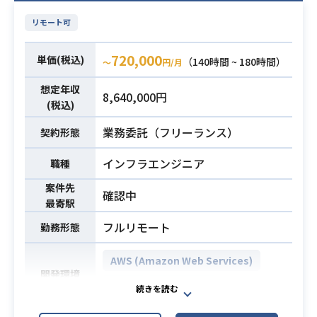
ンド（Python）、
・AWS、GCP等クラウド基盤の基本
リモート可
インフラ（AWS）まで一貫して技術
設計経験
必須スキル
をリードし、システムの設計・開
・AWS、GCP等での構築作業経験
720,000
単価(税込)
（140時間 ~ 180時間）
〜
円/月
発・運用を担当していただきます。
【仕事内容】
想定年収
8,640,000円
下記の業務を担っていただく想定で
(税込)
す。
業務委託（フリーランス）
契約形態
・Reactを用いたモバイルアプリ
（スマートフォン向け・複数の業務
インフラエンジニア
職種
アプリ）の設計・開発・運用
案件先
・フロントエンド（React）、バッ
確認中
最寄駅
クエンド（Python）、インフラ（A
フルリモート
WS）にわたる技術リードおよび意思
勤務形態
決定
AWS (Amazon Web Services)
・アジャイル（スクラム）開発の推
開発環境
進およびチームメンバーへの技術指
Linux
Terraform
導・育成
・生成AIやAIエージェントの開発プ
業務内容