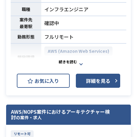
業務内容
・JiraやRedmineへのAIエージェン
インフラエンジニア
職種
トの組み込み、API連携、Slack等へ
案件先
の自動通知（n8n等のワークフロー連
確認中
最寄駅
携）の実装
フルリモート
・課題抽出、スケジュール策定、お
勤務形態
よび進捗管理の実施
AWS (Amazon Web Services)
・要件や仕様の英語ドキュメント作
開発環境
成および海外チームへの実装指示の
GCP (Google Cloud Platform)
対応
・ヒアリングに基づく具体的なシス
事業拡大に伴う体制強化として、一
お気に入り
詳細を見る
テム仕様やエージェントの振る舞い
般消費者向けの各種サービスを支え
への上流設計
るインフラ構築・運用の業務をお任
・管理画面やダッシュボードなどの
せします。
Webアプリケーション（フロントエ
クラウド基盤を活用し、プラットフ
AWS/NOPS案件におけるアーキテクチャー検
ンド/バックエンド）の実装
ォームの安定稼働と成長を基盤から
討
の案件・求人
※詳細は面談時にお伝えします。
支える役割です。
【仕事内容】
・大手企業向けプロジェクトへの1年
リモート可
業務内容