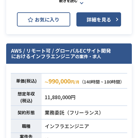
等）のレビューおよび展開の対応
Terraform
・AWS、Azure、Google Cloudいず
※詳細は面談時にお伝えします。
れかの設計、構築または移行経験
求人サービス向けAWSインフラの設
お気に入り
詳細を見る
・AWS環境におけるインフラ設計・
計、構築、および運用改善業務をお
構築・運用の実務経験1年以上
任せいたします。
・AWS Organizationsを用いたマス
既存環境における課題や改善点を自
必須スキル
ターアカウントの管理・運用経験（S
ら調査し、その対策の立案から実行
AWS / リモート可 / グローバルECサイト開発
CPによる制限・ガードレール設計の
までを含め、
におけるインフラエンジニア
の案件・求人
知識）
1人称で迅速に対応していただくポジ
ションです。
【仕事内容】
990,000
単価(税込)
（140時間 ~ 180時間）
〜
円/月
下記の業務を担っていただく想定で
業務内容
す。
想定年収
11,880,000円
・求人サービスにおけるAWS環境の
(税込)
インフラ設計および構築業務
業務委託（フリーランス）
契約形態
・既存インフラ環境の改善点の調
査、および対策を含めた構築・改修
インフラエンジニア
職種
対応
案件先