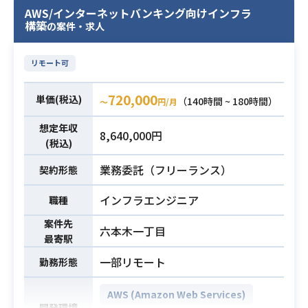
を組み込んだ効率的な開発プロセス
設計等を行なっていただきます。
新、依存関係整理、リファクタリン
AWS/インターネットバンキング向けインフラ
の実行およびコードレビュー
具体的な業務内容としては以下を想
構築
の案件・求人
グ戦略など）の経験
※詳細は面談時にお伝えします。
定しております。
・開発生産性を上げる取り組み（CI/
・言語：Kotlin/TypeScript/JavaScri
【作業内容】
CD、テスト戦略、開発環境整備、観
リモート可
pt
・AWSアーキテクチャ設計
測性など）の推進経験
・フレームワーク：Spring Boot/Vu
・外部連携方式選定（S3/API/SFT
業務内容
720,000
単価(税込)
（140時間 ~ 180時間）
〜
円/月
e.js/React
P）
・環境・OS：AWS
・ネットワーク設計
想定年収
8,640,000円
・ツール：Terraform/Git/Datadog
・セキュリティ設計
(税込)
・設計書・パラメータシート作成
業務委託（フリーランス）
契約形態
・Webアプリケーション構築の実務
金融系と聞くと固い印象を持たれが
経験（3年以上）
ちですが、現場は30代メインで活気
インフラエンジニア
職種
・静的型付け言語を用いたサーバー
にあふれた現場となっており、
サイド開発およびクラウド環境（AW
案件先
AIや最新技術なども取り入れており
六本木一丁目
最寄駅
S）におけるインフラ構築・運用に関
ます。
する実務経験
一部リモート
勤務形態
・Terraformを用いたモジュール化設
・AWS設計経験（ECS、CloudFront/
計および複数環境の構成管理経験
WAF、Aurora等）
AWS (Amazon Web Services)
開発環境