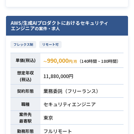
・フロントエンド（TypeScript/Rea
AWS EC2 (Amazon EC2)
Docker
ct等）およびバックエンド（Python/
Kubernetes
Node.js等）を用いたゼロイチフェー
AWS/生成AIプロダクトにおけるセキュリティ
エンジニア
ズでのWebアプリ実装経験
の案件・求人
NOPS案件におけるAWSアーキテク
・上流の要件定義およびPdM（プロ
チャ検討チームに参画いただき、
ダクトマネジメント）の能力
フレックス制
リモート可
システム全体としての最適なAWSア
ーキテクチャの検討、および方式設
990,000
単価(税込)
計を主導いただきます。
（140時間 ~ 180時間）
〜
円/月
AWS各種サービスやコンテナ技術を
想定年収
11,880,000円
活用した技術検討をはじめ、
業務内容
(税込)
他メンバーとの議論推進、決定事項
業務委託（フリーランス）
のアプリケーション開発チームへの
契約形態
展開や設計/製造への落とし込み支
セキュリティエンジニア
職種
援、
問題発生時の原因解析や説明対応な
案件先
東京
ど幅広く対応していただきます。
最寄駅
フルリモート
勤務形態
・Pythonを用いた開発経験