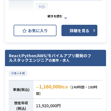
・テストカバレッジが低い既存シス
ブルシューティングに関するドキュ
テムに対するテスト戦略の立案経験
SQL
メントの整備
・運用コスト、セキュリティ、利便
AWS (Amazon Web Services)
性のバランスを見極めた技術的意思
開発環境
GCP (Google Cloud Platform)
決定の主導
お気に入り
詳細を見る
・開発チームに対するインフラの技
Apache Tomcat
Windows
術的なフィードバックと全体的な技
術力向上の推進
通信キャリア向けプロジェクトにお
※詳細は面談時にお伝えします。
いて、既存GCP環境の構成情報の可
React/Python/AWS/モバイルアプリ開発のフ
視化
ルスタックエンジニア
の案件・求人
・クラウドインフラ構築における技
およびガイドライン非準拠部分の是
術選定、インフラ構築、運用経験
正を目的とした新GCP環境の設計・
・指定AWSサービス（ECS/Fargat
リモート可
構築を担当する業務です。
e、VPC、ALB、Route53、IAM）の
既存調査から基本設計、詳細設計、
1,160,000
うち複数のサービスを用いた設計、
（140時間 ~ 180時
〜
円/月
構築、テスト、アプリ開発担当との
単価(税込)
必須スキル
構築経験
間）
調整や技術的支援まで幅広く推進し
・CI/CDツールを用いた自動化パイプ
ていただきます。
想定年収
ラインの構築、運用経験
13,920,000円
【仕事内容】
(税込)