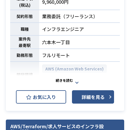
・AWS環境における設計または構築
9,960,000円
下記の業務を担っていただく想定で
(税込)
・CI/CDパイプラインの構築・運用経
経験（目安2～3年以上）
す。
験
・Linuxサーバの基本的な知識、運用
業務委託（フリーランス）
契約形態
・インフラ案件の新規立ち上げ、プ
・顧客やチームと密に協働し、要件
経験
ロジェクト管理、および技術実務の
を具体化した経験
インフラエンジニア
職種
・Terraform、CloudFormation等を
必須スキル
遂行
用いたIaCの経験
案件先
・顧客や社内他部署との要件ヒアリ
六本木一丁目
・要件定義または基本設計の経験
最寄駅
ング、要件定義、および合意形成
業務内容
・ドキュメント作成および顧客向け
・工数算出、見積書作成、提案活動
フルリモート
勤務形態
の説明経験
の実施
・プロジェクトの進捗管理、課題管
AWS (Amazon Web Services)
開発環境
理、および要員・リソース管理（ネ
GitHub
Terraform
ットワーク5名、サーバー10名規模）
・ステークホルダーへの進捗報告業
金融業界の高いセキュリティ基準（F
お気に入り
詳細を見る
務
ISC安全対策基準など）に準拠した、
・ネットワーク、サーバー、オンプ
AWSマルチアカウント環境の設計・
レミス、クラウド環境の設計および
構築・運用、ガードレール（SCP
構築業務
等）の適用、
AWS/Terraform/求人サービスのインフラ設
・成果物のレビュー、およびメンバ