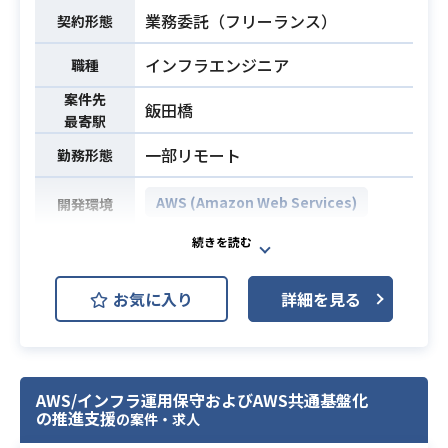
・AWS環境でのAutoScaling経験1年
業務委託（フリーランス）
契約形態
以上
インフラエンジニア
職種
案件先
飯田橋
最寄駅
一部リモート
勤務形態
AWS (Amazon Web Services)
開発環境
大手SIerのお客様先にて、
AWS環境の運用・保守プロジェクト
お気に入り
詳細を見る
をマネージャーとしてリードしてい
ただく案件です。
顧客折衝や定期報告といったマネジ
業務内容
メント業務に加え、
AWS/インフラ運用保守およびAWS共通基盤化
AWS上のネットワークに関する技術
の推進支援
の案件・求人
的な設定・調査を自己完結でご担当