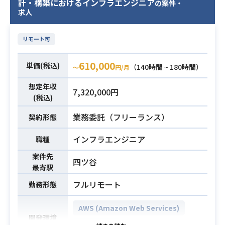
およびGitHub等の開発プラットフォ
計・構築におけるインフラエンジニア
の案件・
ーへの技術支援
ームにおける組織管理やCI/CDの標準
求人
※プレイングマネージャーとして常
化を推進いただきます。
時1〜2案件を担当していただく想定
【仕事内容】
リモート可
です。
下記の業務を担っていただく想定で
※詳細は面談時にお伝えします。
す。
610,000
単価(税込)
（140時間 ~ 180時間）
〜
円/月
・AWS Organizationsを用いたマル
・インフラ領域でのPMまたはPL経
想定年収
チアカウントの統制管理（SCPの設
業務内容
験（2年以上）
7,320,000円
(税込)
計・検証・適用）の実施
・進捗管理、課題管理、要員管理の
・各種セキュリティ・監査ログの集
経験
業務委託（フリーランス）
契約形態
約および監視基盤（CloudTrail、Gua
・顧客または社内他部署との折衝経
rdDuty、Security Hub等）の運用
インフラエンジニア
職種
験
・GitHubのOrganization/マスターア
・要件定義、要件ヒアリング、合意
案件先
四ツ谷
必須スキル
カウントの管理・運用（ポリシー設
形成の経験
最寄駅
定、アクセス権限管理、CI/CD環境の
・インフラ案件の工数見積もり、提
フルリモート
勤務形態
整備）の推進
案書作成の経験
・金融水準のセキュリティ要件に基
・LinuxまたはWindowsサーバーの設
AWS (Amazon Web Services)
づくインフラコード（IaC: Terraform
計、構築経験
開発環境