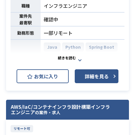
存システムの改修および機能追加経
・Terraform実務経験（module、re
インフラエンジニア
職種
験
mote state、plan/apply）
・GitおよびPull Requestを活用した
案件先
・GitHub Actions、ECS/ALB/Code
必須スキル
確認中
最寄駅
チーム開発・コードレビューの経験
Deploy（Blue/Green）構築経験
・AIコーディングツールの実務にお
一部リモート
勤務形態
・VPC・SG等のNW構築経験
ける活用経験および生成物に対する
適切な検証・判断スキル
Java
Python
Spring Boot
AWS DynamoDB (Amazon Dynam
開発環境
oDB)
AWS (Amazon Web Services)
お気に入り
詳細を見る
通信企業向けのAWS基盤システムに
おいて、
テスト自動化やCI/CDの安全性強化の
設計および推進を行っていただきま
AWS/IaC/コンテナインフラ設計構築インフラ
エンジニア
の案件・求人
す。
AIによるコード生成を本番へ安全に
適用するための検証基盤構築に向
リモート可