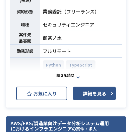
(税込)
実装支援（脅威モデリング、プロン
業務委託（フリーランス）
プトインジェクション対策やLLM出
契約形態
力のフィルタリングなどAIプロダク
セキュリティエンジニア
職種
ト固有のセキュリティ対策）
・脆弱性管理およびDevSecOpsの推
案件先
御茶ノ水
進
最寄駅
・インシデント対応体制の構築
フルリモート
勤務形態
・開発チームへのセキュリティ知識
のイネーブリング（教育・啓発）
Python
TypeScript
※詳細は面談時にお伝えします。
PostgreSQL
開発環境
・スタートアップまたはメガベンチ
AWS (Amazon Web Services)
ャー（自社プロダクト保有）でのWe
お気に入り
詳細を見る
Docker
Terraform
Next.js
bアプリケーションセキュリティ実務
経験（3年以上）
プロダクトセキュリティの専任エン
・脆弱性診断（手動/ツール）、セキ
ジニアとして、
ュアコードレビュー、脅威モデリン
AWS/EKS/製造業向けデータ分析システム運用
セキュリティガバナンスの確立をリ
グのいずれかの経験
におけるインフラエンジニア
の案件・求人