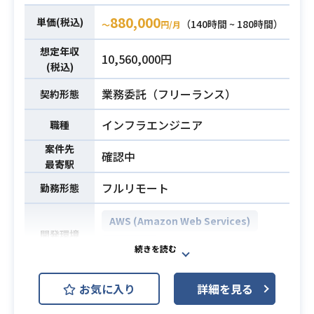
け、
デプロイ検証フローの自動化やロー
880,000
単価(税込)
（140時間 ~ 180時間）
〜
円/月
ドマップの策定まで幅広くご対応い
想定年収
ただく予定です。
10,560,000円
(税込)
【仕事内容】
下記の業務を担っていただく想定で
業務委託（フリーランス）
契約形態
す。
インフラエンジニア
・テスト自動化基盤の設計・構築
職種
（既存Spring Bootアプリへの統合テ
業務内容
案件先
確認中
スト導入）
最寄駅
・CI/CDパイプライン（CodePipelin
フルリモート
勤務形態
e/CodeBuild/CodeDeploy）の改
善・拡張
AWS (Amazon Web Services)
・ステージング環境でのデプロイ検
開発環境
AWS ECS
証フローの自動化
・ロールバック手順の整備・自動化
Webサービス企業にて主にAWSを利
・CloudFormationテンプレートの保
お気に入り
詳細を見る
用したコンテナインフラの構築、
守・リファクタリング