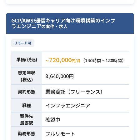
およびCI/CDパイプラインの構築を専
・AIが生成したコードを安全に検
任でご担当いただきます。
証・デプロイするための仕組みの設
運用コスト、セキュリティ、利便性
計
GCP/AWS/通信キャリア向け環境構築のインフ
のバランスを見極めた技術的意思決
・上記を実現するためのロードマッ
ラエンジニア
の案件・求人
定を主導するほか、
プ策定および自律的な推進
開発チームに対する技術的なフィー
※詳細は面談時にお伝えします。
リモート可
ドバックを担っていただきます。
・AWSでの開発・構築実務経験（3年
【仕事内容】
720,000
単価(税込)
（140時間 ~ 180時間）
〜
円/月
以上）
下記の業務を担っていただく想定で
・ECS Fargateの設計・構築経験
す。
想定年収
8,640,000円
・DynamoDBの設計・構築経験
・AWS ECSを用いたAPIサーバーの
(税込)
・CloudFormationでのゼロからのテ
インフラ設計および構築業務
業務委託（フリーランス）
契約形態
ンプレート作成経験
・GitHub Actionsを用いた安全かつ
業務内容
・CodePipeline/CodeBuild/CodeD
必須スキル
高速なCI/CDパイプラインの構築と最
インフラエンジニア
職種
eployの設計・構築経験
適化業務
案件先
・テスト自動化基盤またはCI/CDパイ
・将来的な仕様変更やインフラ拡張
確認中
最寄駅
プラインをゼロから設計・構築し、
への耐性を考慮したIaC化の推進
本番運用した実績
フルリモート
・インフラ構成、運用フロー、トラ
勤務形態