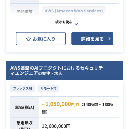
・コンテナ（EKS, Kubernetes, Doc
AWS (Amazon Web Services)
開発環境
ker）およびグラフDB等を含むモダ
ンなAWS環境での方式設計、および
プロダクトセキュリティの専任エン
アーキテクチャ選定経験
ジニアとして、CTOやエンジニア陣
・下記の技術スタックを用いたシス
お気に入り
詳細を見る
と連携しながら、
テム構築、および方式設計に関する
セキュリティ方針の策定やプロンプ
深い知見をお持ちの方
トインジェクション対策をはじめと
必須スキル
①AWS：IAM, EC2, EKS, ECR, Secr
するAIプロダクト固有の
ets Manager, CloudWatch, ALB, A
AWS基盤のAIプロダクトにおけるセキュリテ
セキュリティ設計・実装支援、DevS
WS Private CA,
ィエンジニア
の案件・求人
ecOpsの推進などを幅広く担ってい
Security Group, Aurora, Nep
ただきます。
tune, ElastiCache, Redis, Dynamo
フレックス制
リモート可
【仕事内容】
DB, CodePipeline
下記の業務を担っていただく想定で
②AWS SDK：Boto3など
1,050,000
す。
（140時間 ~ 180時
〜
円/月
単価(税込)
③コンテナ：Kubernetes, Docker
・セキュリティ方針の策定および推
業務内容
間）
進
想定年収
12,600,000円
・プロダクトセキュリティの設計・