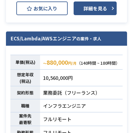
Terraform
進（CI/CDへのスキャン組み込み等）
お気に入り
詳細を見る
・インシデント対応体制の構築およ
大手製造業向け業務データ分析シス
びログ監視・アラート設計
テムの開発・運用プロジェクトで
・社内向けのセキュアコーディング
す。
啓蒙およびナレッジベース構築
AIを活用したマイクロサービス構成
ECS/Lambda/AWSエンジニア
※詳細は面談時にお伝えします。
の案件・求人
のシステムにおいて、Kubernetes
・Webシステムにおけるサイバーセ
（EKS）クラスタの運用、
キュリティの実務経験（3年以上）
トラブルシューティング、デプロイ
880,000
単価(税込)
（140時間 ~ 180時間）
〜
円/月
・各種診断手法（手動・自動）、ソ
対応、定期メンテナンスを担当しま
ースコード精査、または設計段階で
す。
想定年収
10,560,000円
のリスク分析経験
(税込)
特に土日の監視・オンコール体制強
・AI/LLMを活用したプロダクトにお
化を目的とした募集です。
業務委託（フリーランス）
契約形態
ける攻撃手法（入力操作による不正
必須スキル
下記の業務を担っていただく想定で
業務内容
利用等）への深い洞察
す。
インフラエンジニア
職種
・AWS等のクラウド環境における強
・土日のインフラ監視およびオンコ
案件先
固な基盤設計および管理運用の実績
フルリモート
ール対応（一次対応・エスカレーシ
最寄駅
・開発現場の事情を理解し、実効性
ョン）
フルリモート
勤務形態