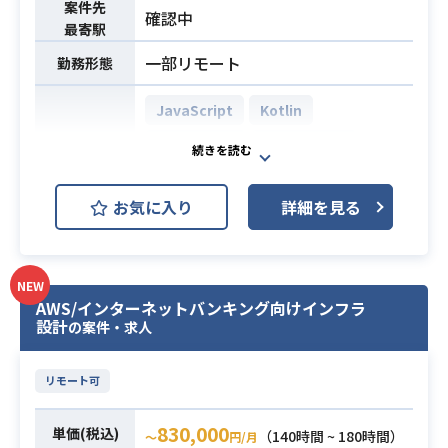
案件先
確認中
新規開発・技術的意思決定をリード
最寄駅
し、
一部リモート
勤務形態
プロダクトの価値向上を図っていた
だきます。
JavaScript
Kotlin
【仕事内容】
下記の業務を担っていただく想定で
TypeScript
Spring Boot
す。
Vue.js
開発環境
・AI支援を前提とした設計、実装、
お気に入り
詳細を見る
AWS (Amazon Web Services)
テスト、デプロイ、運用の推進
業務内容
・AI生成物の妥当性検証および品質
GitHub
Terraform
担保
NEW
・プロダクト開発における技術的意
長年運用されている求荷求車プラッ
AWS/インターネットバンキング向けインフラ
思決定のリード（品質とスピードの
設計
トフォームのデータと顧客基盤を背
の案件・求人
両立）
景に、
・アーキテクチャ、設計方針、実装
物流領域の業務プロセス改革を目指
リモート可
ガイドライン、レビュー基準などの
すプロダクトの立ち上げおよび運用
技術標準化推進
に携わっていただきます。
830,000
単価(税込)
（140時間 ~ 180時間）
〜
円/月
・横断的な技術課題（開発生産性、