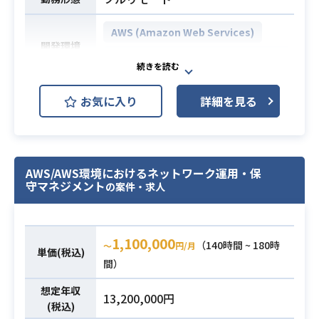
のあるセキュリティ施策を協力して
・Kubernetes（EKS）クラスタの運
推進できる能力
用およびトラブルシューティング
AWS (Amazon Web Services)
・デプロイ対応およびロールバック
開発環境
判断
AWS Elasticsearch Service (Amaz
・定期メンテナンス作業（パッチ適
on Elasticsearch Service)
用、リソース調整等）
AWSエンジニアとして参画し、AWS
お気に入り
詳細を見る
・インフラ改善および自動化の推進
環境下でのtoC向けポイントアプリの
※詳細は面談時にお伝えします。
インフラにおいて運用強化、新規構
築案件を担当いただきます。
・AWSでの本番サービス運用経験（5
・インフラ運用強化
業務内容
AWS/AWS環境におけるネットワーク運用・保
年以上）
・保守や追加開発業務
守マネジメント
の案件・求人
・Kubernetes（EKS）の運用、障害
・別案件のAWS新規構築
対応経験
・AWSサービスのアラーム設定や、A
・Terraformによるインフラ構築、管
utoScaling..etc
必須スキル
1,100,000
（140時間 ~ 180時
理経験（モジュール設計等）
〜
円/月
単価(税込)
間）
・監視、アラート対応の実務経験（N
・AWS(ECS)を用いた業務経験
ew Relic、CloudWatchなど）
・AWS(Lambda)を用いた業務経験
想定年収
13,200,000円
・SQSを用いたイベント駆動アーキ
・AWS環境の新規構築経験
必須スキル
(税込)
テクチャの理解