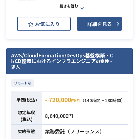
・コンテナオーケストレーション環
・マルチアカウントNW設計経験（Pr
Linux
境（ECS）の構築・運用経験
ivateLink、TGW等）
必須スキル
・新規システム構築時におけるアー
・OAuth/OIDC・IAM等の認証設計経
AWS/Terraformを用いたインターネ
キテクチャ設計および環境構築の経
お気に入り
詳細を見る
験
ットバンキングシステムのクラウド
験
・設計ドキュメント作成経験
基盤構築を行なっていただきます。
・システム全体の遅延原因の特定お
具体的な業務内容としては以下を想
よび性能改善（パフォーマンスチュ
定しております。
ーニング）の経験
AWS/CloudFormation/DevOps基盤構築・C
【作業内容】
I/CD整備におけるインフラエンジニア
の案件・
・ログ監視・アラート設定の構築お
必須スキル
・Terraform実装・修正
求人
よび障害発生時の復旧対応経験
・GitHub Actionsパイプライン整備
業務内容
・ネットワークセキュリティ、アク
・AWSリソース構築・デバッグ、デ
リモート可
セス権限管理（IAM/WAF）、認証情
プロイ運用
報管理の実績
金融系と聞くと固い印象を持たれが
720,000
単価(税込)
（140時間 ~ 180時間）
・CI/CDパイプラインの設計・改善経
〜
円/月
ちですが、現場は30代メインで活気
験
想定年収
にあふれた現場となっており、
8,640,000円
・クラウドインフラの利用実績分析
(税込)
AIや最新技術なども取り入れており
に基づくコスト最適化の経験
ます。
業務委託（フリーランス）
契約形態
・レガシー化・長期稼働している既