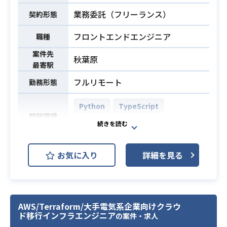
・IaCの実務経験
下記の業務を担っていただく想定で
・リーダー経験
業務委託（フリーランス）
契約形態
す。
・既存GCP環境の調査および論理構
フロントエンドエンジニア
職種
成図の作成
業務内容
案件先
・新環境の基本設計（お客様ガイド
秋葉原
最寄駅
ラインに沿った基盤、VPCSC、組織
ポリシー、IAM、ファイアウォール
フルリモート
勤務形態
等の設計）
・詳細設計書（GCP、OS設定、ミド
Python
TypeScript
開発環境
ルウェア設定）の作成
AWS (Amazon Web Services)
・アプリ開発担当との各種調整およ
び課題管理表の更新
大手企業の内製化プロジェクトにお
お気に入り
詳細を見る
・セキュリティガイドライン準拠要
いて、
件の整理および実現方法の検討
アジャイル導入の初期フェーズから
・新環境の構築およびテストの実施
テックリードとして参画していただ
・GCP設計・作業に関わる技術的支
く案件です。
AWS/Terraform/大手電気系企業向けクラウ
援
Reactを用いたモバイルアプリを中
ド移行インフラエンジニア
の案件・求人
※詳細は面談時にお伝えします。
心に、フロントエンドからバックエ