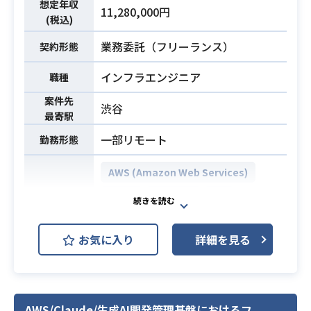
想定年収
・自社開発企業でのAWS環境の構築
11,280,000円
(税込)
経験2年以上
・AWS環境でのインフラ保守・運用
業務委託（フリーランス）
契約形態
経験2年以上
必須スキル
インフラエンジニア
職種
・Linuxサーバーの運用・保守経験
・ミドルウェア設定のご経験
案件先
渋谷
・シェルスクリプトのコーディング
最寄駅
経験
一部リモート
勤務形態
AWS (Amazon Web Services)
Linux
Backlog
Git
開発環境
Redmine
お気に入り
詳細を見る
ECサイトシステムが稼働しているイ
ンフラの運用保守案件として、下記
業務をお願いします。
・カスタマーサービスなどの他チー
AWS/Claude/生成AI開発管理基盤におけるフ