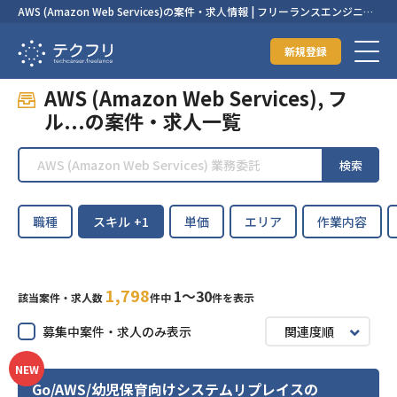
AWS (Amazon Web Services)の案件・求人情報 | フリーランスエンジニア
の案件・求人なら【テクフリ】
新規登録
AWS (Amazon Web Services), フ
ル...の案件・求人一覧
検索
職種
スキル
+1
単価
エリア
作業内容
1,798
1〜30
該当案件・求人数
件中
件を表示
募集中案件・求人のみ表示
関連度順
NEW
Go/AWS/幼児保育向けシステムリプレイスの