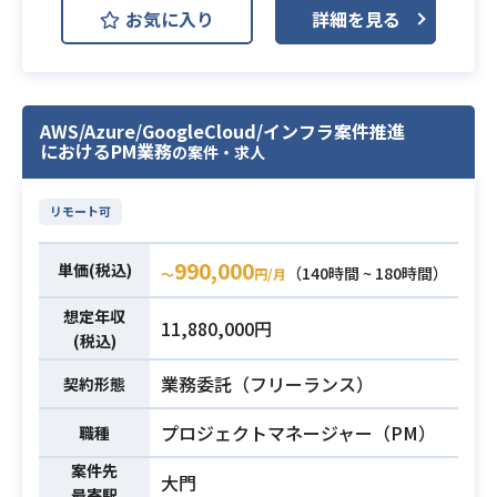
大手電機メーカー（FA領域）向けWe
お気に入り
詳細を見る
ロセスへの組み込みおよび生産性向
bサービス基盤の刷新プロジェクトで
上の主導
す。
・顧客およびチームと協働した要件
現在オンプレミス環境で稼働してい
の具体化および技術面からの内製
る製品カタログ・問い合わせ・サポ
AWS/Azure/GoogleCloud/インフラ案件推進
化・自走化支援
ート機能を統合した
におけるPM業務
の案件・求人
※詳細は面談時にお伝えいたしま
FAサイトをAWS基盤へクラウドリフ
す。
トし、
リモート可
■ プロジェクト体制（想定）
サーバーレスやコンテナ技術を用い
・アジャイル開発チーム：1チーム
たモダンアーキテクチャへの最適化
990,000
単価(税込)
（140時間 ~ 180時間）
・エンジニア：3〜4名
〜
円/月
および自動化、
・プロダクトオーナー（PO）：顧客
AI駆動開発の検証などを要件定義か
想定年収
11,880,000円
・スクラムマスター（SM）：クライ
らテスト工程まで一貫して支援いた
(税込)
アントプロパーが担当予定
だきます。
業務委託（フリーランス）
契約形態
■ 技術スタック（予定）
【仕事内容】
・クラウド：AWS
下記の業務を担っていただく想定で
プロジェクトマネージャー（PM）
職種
・言語：React / TypeScript（フロ
す。
ントエンド）、Python（バックエン
案件先
・要件定義、設計、実装、テスト各
業務内容
大門
最寄駅