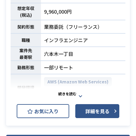
インフラの戦略策定から構築・改
品質、パフォーマンス、運用性、セ
善、ならびにバックエンド開発全般
想定年収
9,960,000円
キュリティ等）の整理・改善
(税込)
まで幅広くご対応いただくポジショ
・リードエンジニアや各チームへの
ンです。
業務委託（フリーランス）
契約形態
技術的な支援（必要に応じたハンズ
【仕事内容】
オン）
下記の業務を担っていただく想定で
インフラエンジニア
職種
※詳細は面談時にお伝えします。
す。
案件先
六本木一丁目
・既存サービスにおけるクラウド基
最寄駅
・テックリードとしての経験
盤
・Goを用いた開発経験
一部リモート
勤務形態
（AWS）のコード管理（Terrafor
・AWS（Lambda）に関する知識お
m）や各種環境構築、パフォーマン
業務内容
よび開発経験
AWS (Amazon Web Services)
ス最適化、セキュリティ強化、コス
開発環境
・AI駆動開発に対する興味関心と情
ト最適化作業
Linux
報キャッチアップの姿勢
・新規サービス立ち上げに伴うバッ
・サーバーサイドKotlin、Java等のJ
クエンド領域の要件定義から設計、
AWS/Terraformを用いたインターネ
VM系言語での開発経験
お気に入り
詳細を見る
実装、テスト、運用、ならびにリリ
ットバンキングシステムのクラウド
必須スキル
・分散システムなどの基本的な知識
ース後の改善施策の推進
基盤の
や実装経験
・生成AIツール（Claude Code等）
アーキテクチャ設計、ネットワーク
・既存システムの改善（段階的な刷