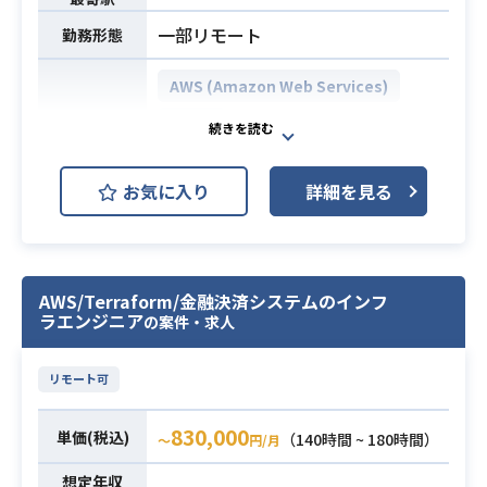
ド）
工程における支援
※フロント方式（WebView型ハイ
一部リモート
・AI活用前提の開発プロセスに基づ
勤務形態
ブリッド or React Native）は顔合わ
く成果物の妥当性確認や品質担保業
せで確認いたします
AWS (Amazon Web Services)
務
・その他：CI/CD、段階的リリース、
・既存のジョブ管理（Hinemos）か
CISCO
少人数チームでのアジャイル開発 な
らAWS Step Functionsへの移行およ
開発環境
GCP (Google Cloud Platform)
ど
び運用設計の見直し
お気に入り
詳細を見る
・Infrastructure as Code（IaC）やC
Linux
Azure
Windows
・Reactを用いたフロントエンド開
I/CDパイプラインの整備による設
発のリード経験
計、構築、デプロイの自動化推進
インフラ案件（ネットワーク、サー
・Python（バックエンド）およびA
※詳細は面談時にお伝えします。
バー、クラウド）の新規立ち上げか
WS（クラウド）を用いたフルスタッ
AWS/Terraform/金融決済システムのインフ
◆主な開発環境・ツール◆
ら、
ラエンジニア
クの設計・実装経験
の案件・求人
・OS：Linux
要件定義、提案、進捗・課題管理、
・チームメンバーへの技術指導・育
・クラウド(サービス)：AWS
要員管理、そして設計・構築の実務
成経験
リモート可
・その他ツール：Hinemos・AWS St
や成果物レビューまでを
・スクラム開発の経験
必須スキル
ep Functions・Terraform・CloudF
プレイングマネージャーとして一気
・アジャイルな仮説検証（プロダク
830,000
単価(税込)
（140時間 ~ 180時間）
ormation
〜
円/月
通貫でご担当いただきます。
ト開発）の実践およびそれを支える
【仕事内容】
想定年収
技術基盤の知見