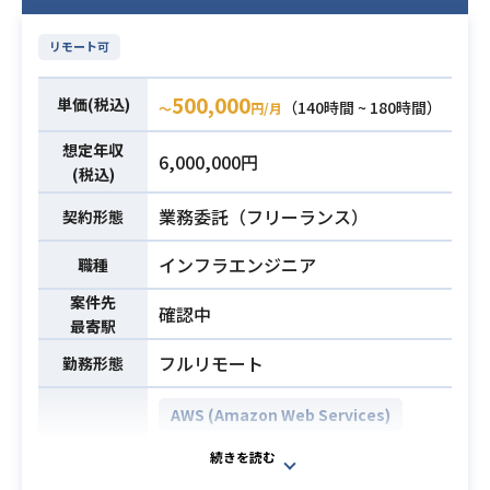
ードしていただきます。
・AI/LLMを活用したプロダクトにお
必須スキル
AIプロダクト特有の課題から従来の
けるセキュリティの実務経験または
リモート可
Webアプリセキュリティまで、
深い知見（プロンプトインジェクシ
幅広く横断的にカバーしていただく
ョン対策、LLM出力のフィルタリン
500,000
単価(税込)
（140時間 ~ 180時間）
〜
円/月
ポジションです。
グなど）
【仕事内容】
・クラウドインフラ（AWS）のセキ
想定年収
6,000,000円
下記の業務を担っていただく想定で
ュリティ設計・運用経験
(税込)
す。
・開発チームと連携してセキュリテ
業務委託（フリーランス）
契約形態
・セキュリティ方針の策定および推
ィ施策を推進した経験
進（ポリシー、ロードマップ作成
インフラエンジニア
職種
等）
業務内容
案件先
・プロダクト設計・実装段階におけ
確認中
最寄駅
る支援（脅威モデリング、認証・認
可レビュー等）
フルリモート
勤務形態
・AIプロダクト固有のセキュリティ
対策（プロンプトインジェクショ
AWS (Amazon Web Services)
ン、出力制御等）
Azure
Kubernetes
開発環境
・脆弱性管理およびDevSecOpsの推