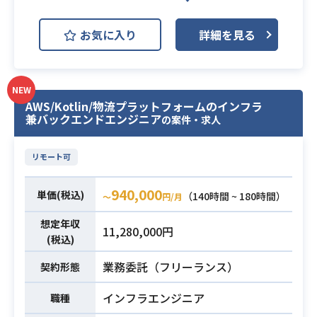
React.js
Symfony
Vue.js
お気に入り
詳細を見る
AWS DynamoDB (Amazon Dynam
oDB)
MySQL
PostgreSQL
開発環境
AWS (Amazon Web Services)
NEW
AWS/Kotlin/物流プラットフォームのインフラ
AWS EC2 (Amazon EC2)
兼バックエンドエンジニア
の案件・求人
AWS Lambda
Backlog
リモート可
Docker
GitHub
Slack
Figma
940,000
単価(税込)
（140時間 ~ 180時間）
〜
円/月
幼児保育子育て向けサービスを展開
想定年収
11,280,000円
(税込)
している事業会社において、
旧システムをGoなどのモダンな環境
業務委託（フリーランス）
契約形態
へリプレイスするプロジェクトで
す。
インフラエンジニア
職種
AI支援を活用しながら、機能改善・