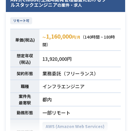
ルスタックエンジニア
の案件・求人
ムからの調査・対応
業務内容
・障害発生時の対応、原因調査
・監視・アクセス制御などの設定
リモート可
・インフラ設計、構築
・効率化、自動化 etc.
1,160,000
（140時間 ~ 180時
〜
円/月
単価(税込)
間）
・Webサービス開発におけるクラウ
ド環境の構築経験2年以上
想定年収
13,920,000円
(税込)
・クラウド環境でのインフラ保守・
運用経験1年以上
業務委託（フリーランス）
契約形態
・Linuxサーバーの運用・保守経験
必須スキル
・Terraform・Ansible等のIaC(Infras
インフラエンジニア
職種
tructure as Code)を用いたご経験
案件先
都内
・ミドルウェア設定のご経験
最寄駅
・シェルスクリプトのコーディング
一部リモート
勤務形態
経験
AWS (Amazon Web Services)