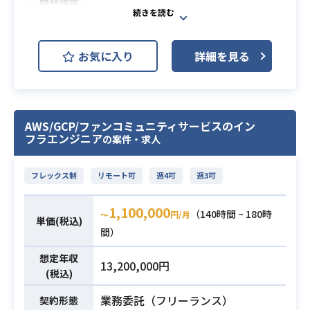
開発環境
JIRA
Redmine
大手グループ向けの生成AIを活用し
お気に入り
詳細を見る
た開発プロセス・管理基盤構築にお
ける開発要員（AI駆動プロジェクト
管理・品質管理基盤開発要員）の募
集です。
AWS/GCP/ファンコミュニティサービスのイン
JiraやRedmineと連携し、プロジェ
フラエンジニア
の案件・求人
クト管理や品質管理の業務を自律的
にサポート・自動化する
フレックス制
リモート可
週4可
週3可
「AIエージェント」のゼロイチ開発
や、海外チームとの連携業務などを
1,100,000
（140時間 ~ 180時
〜
円/月
担当していただきます。
単価(税込)
間）
【仕事内容】
下記の業務を担っていただく想定で
想定年収
13,200,000円
す。
(税込)
・AWS上でのAI駆動開発基盤の構築
業務委託（フリーランス）
契約形態
およびリプレイス