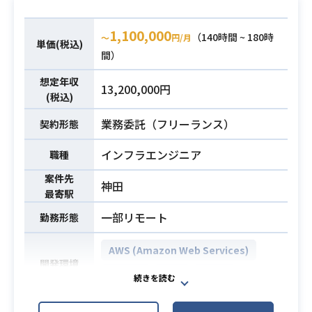
いただきます。
・顧客折衝や定期報告などの標準的
1,100,000
（140時間 ~ 180時
〜
円/月
単価(税込)
なマネジメント業務経験
間）
・AWS環境におけるネットワーク関
想定年収
連の設計・設定作業を自己完結で対
13,200,000円
必須スキル
(税込)
応できる知見
・TransitGW、VPCルーティング、A
業務委託（フリーランス）
契約形態
LB、Firewall、Route53などに関す
インフラエンジニア
職種
る深い知識
案件先
神田
最寄駅
一部リモート
勤務形態
AWS (Amazon Web Services)
開発環境
GitHub
JIRA
Slack
大手製薬・小売業のお客様先にて、