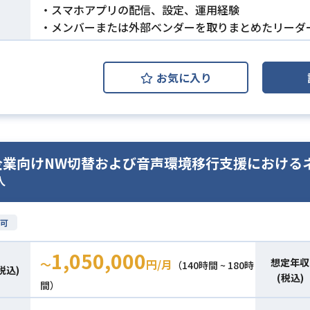
・スマホアプリの配信、設定、運用経験
・メンバーまたは外部ベンダーを取りまとめたリーダ
お気に入り
企業向けNW切替および音声環境移行支援における
人
可
1,050,000
想定年収
〜
円/月
（140時間 ~ 180時
税込)
(税込)
間）