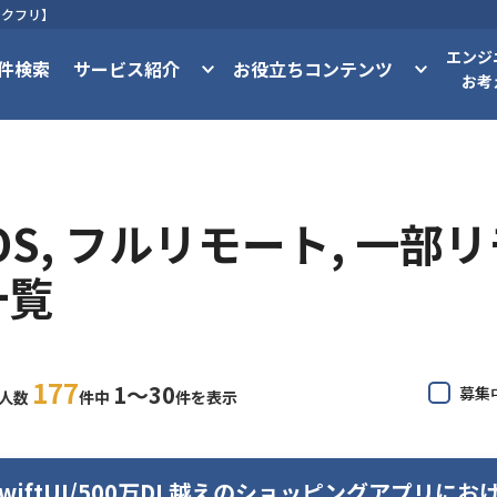
テクフリ】
エンジ
件検索
サービス紹介
お役立ちコンテンツ
お考
iOS, フルリモート, 一
一覧
177
1〜30
募集
求人数
件中
件を表示
/SwiftUI/500万DL越えのショッピングアプリに