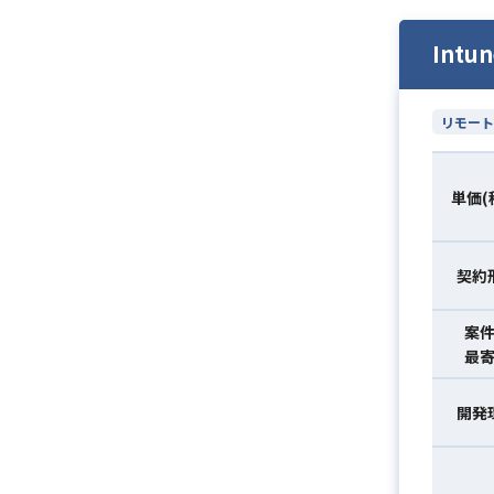
Int
リモート
単価(
契約
案
最
開発