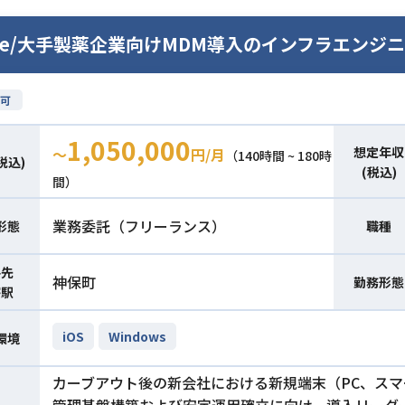
une/大手製薬企業向けMDM導入のインフラエンジ
可
1,050,000
想定年収
〜
円/月
（140時間 ~ 180時
税込)
(税込)
間）
業務委託（フリーランス）
形態
職種
件先
神保町
勤務形態
寄駅
iOS
Windows
環境
カーブアウト後の新会社における新規端末（PC、ス