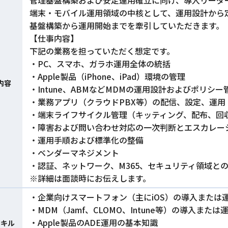
管理基盤構築および安定運用確立に向け、導入リーダ
端末・モバイル運用領域の中核として、運用設計から
基盤構築から運用開始までを牽引していただきます。
【仕事内容】
下記の業務を担っていただく想定です。
・PC、スマホ、ガラホ運用全体の統括
・Apple製品（iPhone、iPad）環境の管理
内容
・Intune、ABMなどMDMの運用設計およびポリシー
・業務アプリ（クラウドPBX等）の配信、設定、運用
・端末ライフサイクル管理（キッティング、配布、回
・障害および問い合わせ対応の一次判断とエスカレー
・運用手順および標準化の整備
・ベンダーマネジメント
・認証、ネットワーク、M365、セキュリティ領域と
※詳細は面談時にお伝えします。
・企業向けスマートフォン（主にiOS）の導入または
・MDM（Jamf、CLOMO、Intune等）の導入または
・Apple製品のADE運用の基本知識
スキル