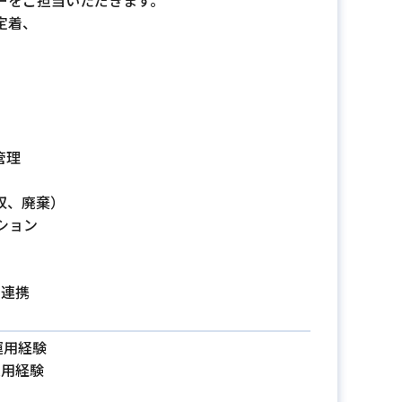
ーをご担当いただきます。
定着、
管理
収、廃棄）
ション
の連携
運用経験
運用経験