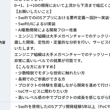
0→1、1→10の開発において上流から下流まで幅広
【お願いしたいこと】
・SwiftでのiOSアプリにおける要件定義〜設計〜実
・SwiftUIによるUI実装
・AI駆動開発による開発フロー改善
・エンジニア組織は大手メガベンチャーでのテックリ
識した開発、定性的・定量的な分析を行い、サービス
内容
いたします。
エンジニア組織は大手メガベンチャーでのテックリー
非常に高いレベルでの就業が可能です。
【こんな方におすすめ】
・少数精鋭でモダンな技術に触れたい方
・長期でのご参画ができる方
・プロダクトの体験を意識しながら開発を進めて行け
・toCサービスに関わりたい方
・高いレベル感の中でプロダクトの成長を感じながら
・Swiftを使用したiOSアプリ開発経験5年以上（P