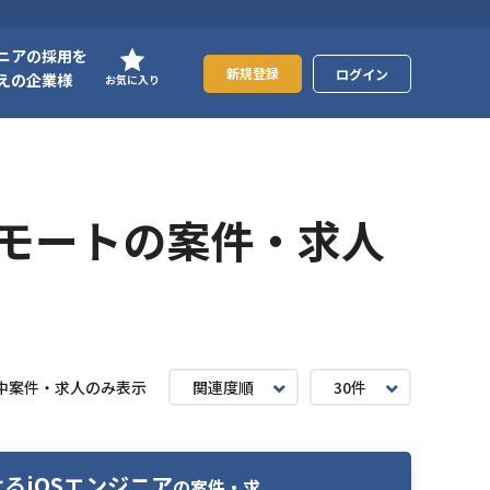
ニアの採用を
新規登録
ログイン
えの企業様
お気に入り
部リモートの案件・求人
中案件・求人のみ表示
関連度順
30件
おけるiOSエンジニア
の案件・求