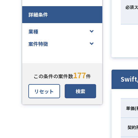
必須
詳細条件
業種
案件特徴
177
この条件の案件数
件
Swi
リセット
検索
単価(
契約