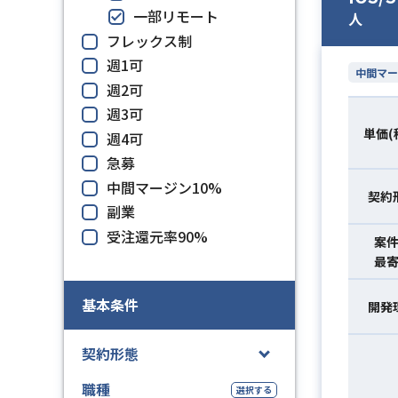
一部リモート
人
フレックス制
週1可
中間マー
週2可
週3可
単価(
週4可
急募
中間マージン10%
契約
副業
受注還元率90%
案
最
基本条件
開発
契約形態
職種
選択する