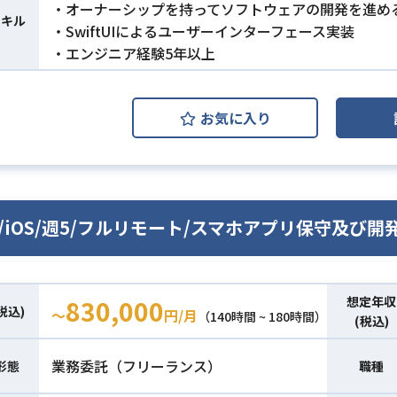
・オーナーシップを持ってソフトウェアの開発を進め
スキル
・SwiftUIによるユーザーインターフェース実装
・エンジニア経験5年以上
お気に入り
ft/iOS/週5/フルリモート/スマホアプリ保守及び開
想定年収
830,000
税込)
〜
円/月
（140時間 ~ 180時間）
(税込)
業務委託（フリーランス）
形態
職種