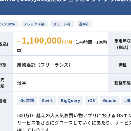
ジン10%
フレックス制
リモート可
週4可
1,100,000
想定年収
〜
円/月
（140時間 ~ 180時
税込)
(税込)
間）
業務委託（フリーランス）
形態
職種
件先
渋谷
勤務形態
寄駅
Go言語
Swift
BigQuery
iOS
Gradle
JIR
環境
500万DL越えの大人気お買い物アプリにおけるiOS
サービスをさらにグロースしていくにあたり、サービ
探しております。