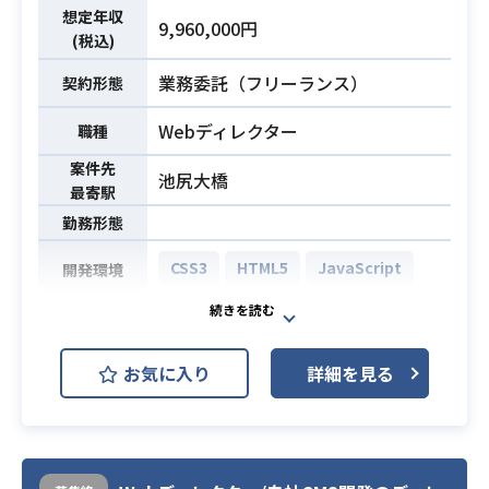
リケーション開発
想定年収
9,960,000円
・Selenium、Webdriverなどを利用
(税込)
したE2Eテスト自動化バックエンド
業務委託（フリーランス）
契約形態
の構築
・AWS、コンテナ、Terraformなど
Webディレクター
職種
を利用したインフラ開発
案件先
池尻大橋
・バックエンド、インフラを含むWe
最寄駅
b開発経験合計3年以上
勤務形態
・Ruby on Railsでのバックエンドの
CSS3
HTML5
JavaScript
開発環境
開発経験2年以上
・Docker, Kubernetes などのコン
必須スキル
【案件概要】
テナサービスを活用したインフラ構
当社は創業期から金融経済メディア
築経験1年以上
お気に入り
詳細を見る
を運営しており、
・ドキュメントを読解できるレベル
現在は日本最大級の金融・経済メデ
の英語力
ィアに成長してきております。
金融メディアプラットフォーマーと
いう立ち位置で、