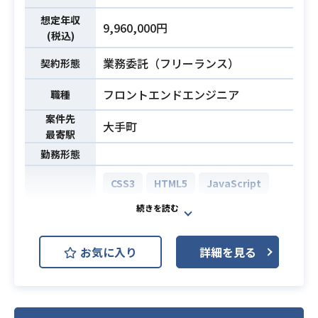
サービスなので、ゼロイチフェーズ
- 不具合修正やストア申請などの運用
想定年収
に関わることができます。
9,960,000円
作業
(税込)
●具体的には
【開発環境】
- Webサービス、アプリのUI/UXデザ
業務委託（フリーランス）
ソースコードはGitHub上で管理さ
契約形態
イン
れ、PullRequestベースで開発してい
- プロトタイプ制作・画面設計
フロントエンドエンジニア
職種
ます。
- デザインカンプ制作
自動テストや内部QA、リリース作業
案件先
大手町
- サービスデザイン・ユーザーヒアリ
などはBitriseによるCICDが構築され
最寄駅
ング等（希望に応じて）
ています。
勤務形態
●使用ツール
- デザインツール：Figma, Adobe X
・開発経験3年以上
CSS3
HTML5
JavaScript
D, Miro, Photoshop, Illustrator
・Androidの標準ライブラリやフレー
React.js
MySQL
- 情報共有ツール：Slack
ムワークに関する知識
PostgreSQL
Android
※面談回数は2回となります。
開発環境
・KotlinやFlutterを利用したAndroi
お気に入り
詳細を見る
dアプリの開発、および運用経験
必須スキル
AWS (Amazon Web Services)
・WebサービスのUI/UXデザイン経
・Android Architecture Component
iOS
Linux
Docker
Git
験（実務3年以上）
sの導入、および開発経験
・Figma/Adobe XD等のプロトタイ
必須スキル
・Githubを利用したPullRequestベ