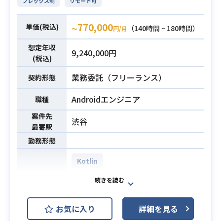
フレックス制
リモート可
れる
・プラットフォーム維持保守のた
を必要としております。
■人生を変える体験を提供する責任
め、OSやゲームエンジンのバージョ
【業務内容】
770,000
単価(税込)
とやりがい
（140時間 ~ 180時間）
〜
円/月
ンアップや、
チーム（PM1名・TL1名＋ソフトウ
ゲームエンジニアのイシューに応
ェアエンジニア数名）の一員とし
想定年収
・JavaScript（React.js）、HTML
9,240,000円
じた対応作業など。
て、
(税込)
5、CSS3を用いた開発経験 4年以上
データサイエンスを駆使してマーケ
・サーバー側とのWebAPIとの連携経
・Unityを用いたクライアント開発経
業務委託（フリーランス）
契約形態
ティング成果を最大化させるプロダ
必須スキル
験
験3年程度
クト開発に携わっていただきます。
Androidエンジニア
・GitFlowでの開発経験
職種
・C#/C++を使ったクライアント開発
必須スキル
開発領域によってエンジニアの役割
・React.jsを用いた開発経験2年以上
経験
案件先
を分けておらず、
渋谷
・要件定義の経験
最寄駅
ソフトウェアエンジニアとしてサー
勤務形態
バーサイド・フロントエンド・イン
フラなど幅広く担当します。
Kotlin
・テックリードなど、技術的な問題
AWS (Amazon Web Services)
開発環境
解決におけるリーダーシップを発揮
Firebase
した経験
お気に入り
詳細を見る
・不確実性の高い状態から解決すべ
AndroidはKotlinをメインに開発を行