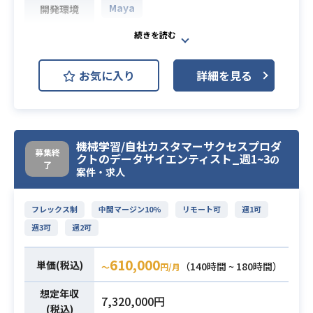
Maya
開発環境
験があること
・オンライン広告の運用経験が”直
ゲーム内の必殺技アクションや、3D
近”1年以内にあること
必須スキル
シーン用に使用するモーション制作
業務内容
・Google Analyticsが使えること
お気に入り
詳細を見る
を行います。
・経営者向けのマーケティングをし
た経験
Maya経験者
・手付けモーション制作出来る方
・リギング、モーションについて、
機械学習/自社カスタマーサクセスプロダ
募集終
必須スキル
クトのデータサイエンティスト_週1~3
の
一通りの制作経験または知見（業務
了
案件・求人
外含めても可）
・Unity開発経験
フレックス制
中間マージン10%
リモート可
週1可
週3可
週2可
610,000
単価(税込)
（140時間 ~ 180時間）
〜
円/月
想定年収
7,320,000円
(税込)