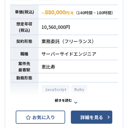
・クライアントへロジカルに提案を
必須スキル
880,000
単価(税込)
（140時間 ~ 180時間）
〜
円/月
説明できる能力
・MAツールを用いたグロースハック
想定年収
10,560,000円
業務経験
(税込)
業務委託（フリーランス）
契約形態
サーバーサイドエンジニア
職種
案件先
恵比寿
最寄駅
勤務形態
JavaScript
Ruby
Ruby on Rails
Vue.js
MySQL
PostgreSQL
お気に入り
詳細を見る
AWS (Amazon Web Services)
開発環境