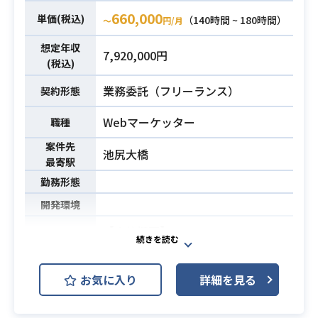
る方）
660,000
単価(税込)
（140時間 ~ 180時間）
〜
円/月
・ディレクターとして6ヶ月以上、且
つ5名以上チームでのプロジェクト経
想定年収
7,920,000円
験、リーダー的役割の経験
(税込)
業務委託（フリーランス）
契約形態
Webマーケッター
職種
案件先
池尻大橋
最寄駅
勤務形態
開発環境
【案件概要】
2019年4月より部として設立された
組織開発コンサル事業の立ち上げメ
お気に入り
詳細を見る
ンバーを募集します。
当該の事業部では企業の経営者向け