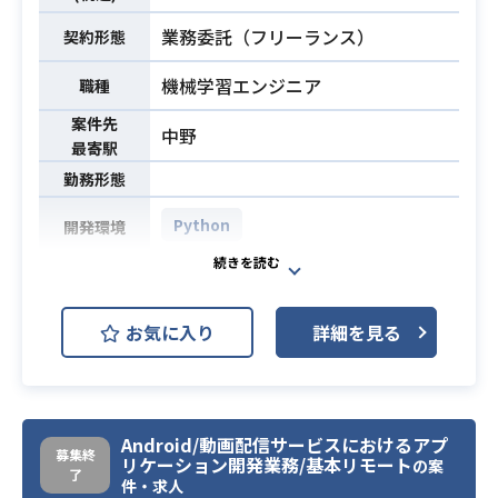
業務委託（フリーランス）
契約形態
機械学習エンジニア
職種
案件先
中野
最寄駅
勤務形態
Python
開発環境
【案件概要】
・Pythonによる機械学習アルゴリズ
お気に入り
詳細を見る
ム実装(API 開発)
・新規アルゴリズム開発
・機械学習新機能 API開発(機械学習
アルゴリズムの機能、データ処理(D
業務内容
Android/動画配信サービスにおけるアプ
B,bigquery,S3)の機能開発)
募集終
リケーション開発業務/基本リモート
の案
・開発チームへのバグ修正
了
件・求人