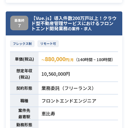
GCP (Google Cloud Platform)
Backlog
CircleCI
GitHub
【Vue.js】導入件数200万戸以上！クラウ
募集終
Nuxt.js
ド型不動産管理サービスにおけるフロン
了
トエンド開発業務
の案件・求人
住生活プラットフォームに関する、
バックエンド開発をお任せします。
フレックス制
リモート可
自社プロダクトのサービスグロース
と合わせて、IoTやエネルギーをはじ
880,000
単価(税込)
（140時間 ~ 180時間）
〜
円/月
めとした各種サービスの連携を行
想定年収
い、日々の暮らしを「もっと便利で
10,560,000円
(税込)
安全に」「社会問題を解決すること
ができる情報インフラになる」こと
業務委託（フリーランス）
契約形態
を目指しています。
日々拡充するサービスについて、プ
フロントエンドエンジニア
職種
ロダクトのバックエンドの開発を担
案件先
恵比寿
っていただけるメンバーを募集して
最寄駅
います。
勤務形態