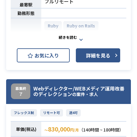
フルリモート
最寄駅
勤務形態
Ruby
Ruby on Rails
AWS (Amazon Web Services)
開発環境
Docker
Kubernetes
お気に入り
詳細を見る
機能実装を通じて更なる成長の実現
をするため、
プロダクトにおける信頼性の高いテ
スト実行の仕組みを開発・改善（Ru
Webディレクター/WEBメディア運用改善
募集終
by）を担当していただきます。
のディレクション
了
の案件・求人
Ruby on Railsの経験が豊富なバック
エンドエンジニアを募集しておりま
フレックス制
リモート可
週4可
す。
業務内容
【主な業務内容】
830,000
単価(税込)
（140時間 ~ 180時間）
〜
円/月
・Ruby on Railsを利用したWebアプ