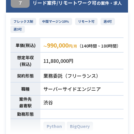
リード案件/リモートワーク可
了
の案件・求人
・既存機能のリファクタリング
・テストコード作成
・チームマネジメント
フレックス制
中間マージン10%
リモート可
週4可
・ジュニアエンジニアおよびオフシ
週3可
ョアチームへのタスク割り振りと品
質管理
990,000
単価(税込)
（140時間 ~ 180時間）
〜
円/月
・コードレビュー
業務内容
想定年収
【業務詳細】
11,880,000円
(税込)
カスタマーサクセス/CXMツールとし
てユーザーファーストなUX機能とし
業務委託（フリーランス）
契約形態
て提供すべく、
データサイエンティストと協業でバ
サーバーサイドエンジニア
職種
ックエンド開発・運用を担うコアポ
案件先
渋谷
ジションになっていただける方を募
最寄駅
集しています。
勤務形態
ミドルクラスおよびシニアレベルの
採用を考えており、
Python
BigQuery
ジュニアクラス（1〜3名）およびオ