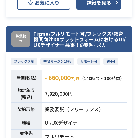
開発環境
お気に入り
詳細を見る
業務内容
GCP (Google Cloud Platform)
ティブアプリケーション」の開発を
賃貸業界にはまだまだレガシーな仕
行っております。
組みが多く、それらをDXで解決した
Backlog
CircleCI
GitHub
開発、およびデプロイはdockerを利
いエンジニアを募集しています。
Flutter
用したCI環境を構築しております。
【具体的な業務内容】
Figma/フルリモート可/フレックス/教育
募集終
ソースコードはGitHub上で管理され
- SwiftまたはFlutterを用いたiOSア
機関向けDXプラットフォームにおけるUI/
住生活プラットフォームに関する、
了
UXデザイナー募集！
ており、PullRequestベースで開発し
の案件・求人
プリ開発
アプリケーション開発をお任せしま
ています。
- アーキテクチャ、パフォーマンス、
す。
セキュリティを意識したプロダクト
フレックス制
中間マージン10%
リモート可
週4可
賃貸の入居から退去までの面倒な手
・開発環境3年以上
開発
続きを全てアプリで完結できる世界
・Vue、React、Angularなどを利用
- アーキテクチャや開発言語などの技
660,000
単価(税込)
（140時間 ~ 180時間）
〜
円/月
を目指して日々開発を行っていま
した開発経験、運用経験
術選定
す。
・Webpackなどのフロントエンドビ
必須スキル
想定年収
- 不具合修正やストア申請などの運用
7,920,000円
既に提供しているサービスの具体例
ルド環境の構築、運用経験
(税込)
作業
としては、下記のようなものが挙げ
・フロントエンドのCI環境構築、運
【開発環境】
業務委託（フリーランス）
契約形態
られます。
用経験
ソースコードはGitHub上で管理さ
・契約更新手続き / 退去時の手続
UI/UXデザイナー
れ、PullRequestベースで開発してい
職種
き
ます。
案件先
・入居時の傷や汚れの申請
フルリモート