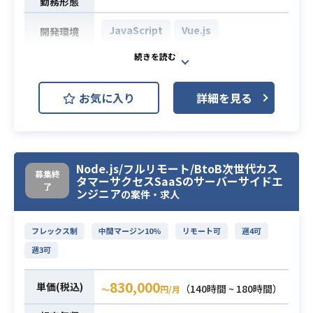
透させます。
勤務形態
JavaScript
Vue.js
・Android開発実務経験1年
開発環境
・アプリケーション設計経験
保育事業に関連するWebサービスの
・チーム開発経験
必須スキル
フロントエンド業務を行っていただ
・KotlinによるAndroidアプリの開発
お気に入り
詳細を見る
きます。
経験
Javascriptの経験が豊富で、エンド
業務内容
社内メンバーのフロントエンド実装
力不足を補っていただける方を募集
Node.js/フルリモート/BtoB次世代カス
します。
募集終
タマーサクセスSaaSのサーバーサイドエ
了
ンジニア
の案件・求人
・フロントエンド業務（JavaScrip
t）経験3年以上
必須スキル
フレックス制
中間マージン10%
リモート可
週4可
・フロントエンド業務が得意である
週3可
こと
830,000
単価(税込)
（140時間 ~ 180時間）
〜
円/月