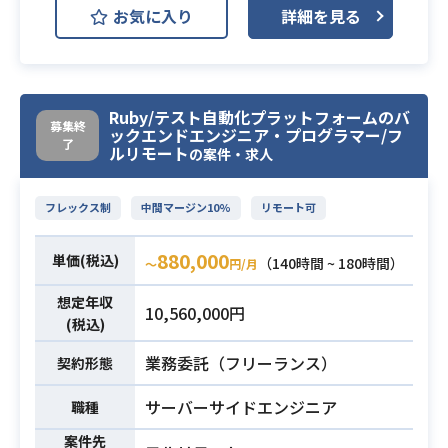
業務内容
お気に入り
詳細を見る
のネイティブアプリケーションの開
発をお手伝いいただきます。
- JavaまたはKotlinでのネイティブア
プリの開発経験
Ruby/テスト自動化プラットフォームのバ
募集終
ックエンドエンジニア・プログラマー/フ
- Android Architecture Components
了
ルリモート
必須スキル
の案件・求人
を理解している
- HTTPS 通信を使った処理を実装で
フレックス制
中間マージン10%
リモート可
きる
880,000
単価(税込)
（140時間 ~ 180時間）
〜
円/月
想定年収
10,560,000円
(税込)
業務委託（フリーランス）
契約形態
サーバーサイドエンジニア
職種
案件先