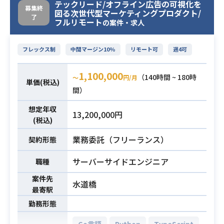
【募集背景】
プツールを用いた画面設計の実務経
テックリード/オフライン広告の可視化を
ースのチーム開発経験
募集終
図る次世代型マーケティングプロダクト/
プロダクトの成長及び、新規プロダ
験
了
フルリモート
の案件・求人
クトの開発が積極的に行われている
ため、
エンジニアの積極採用を行っており
フレックス制
中間マージン10%
リモート可
週4可
ます。自社プロダクト育てたいフロ
1,100,000
ントエンドエンジニアを募集しま
（140時間 ~ 180時
〜
円/月
単価(税込)
す。
間）
【具体的な仕事内容】
想定年収
■自社プロダクトやその他の新規サ
13,200,000円
(税込)
ービスの企画から設計・開発・実装
■機能改善、新規機能開発
業務委託（フリーランス）
契約形態
■WebRTCによるブラウザ間リアル
サーバーサイドエンジニア
職種
タイム通信
■React+AtomicDesignを基盤にし
案件先
水道橋
たUIパーツの構造化
最寄駅
【開発環境】
勤務形態
開発体制はスクラムです。デイリー
Go言語
Python
TypeScript