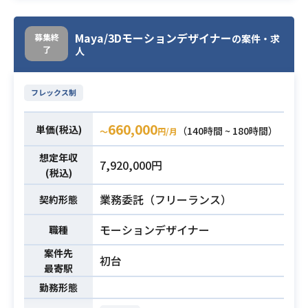
に「組織コンサル」や「営業コンサ
ル」などの
コンサルティング業務を行っており
Maya/3Dモーションデザイナー
募集終
の案件・求
了
人
ます。今回は上記事業部のマーケタ
ーを募集します。
【業務内容】
フレックス制
業務内容
経営者向けの組織コンサル事業を拡
大するべく
660,000
単価(税込)
（140時間 ~ 180時間）
〜
円/月
・運用型広告
などを推進していただきます。
想定年収
7,920,000円
(税込)
具体的な業務としては
・SNS広告運用
業務委託（フリーランス）
契約形態
・リスティング広告運用
・ディスプレイ広告運用
モーションデザイナー
職種
・数値管理
案件先
・外部パートナーとの連携
初台
最寄駅
をお願いします。
勤務形態
・toB向けの商材のマーケティング経