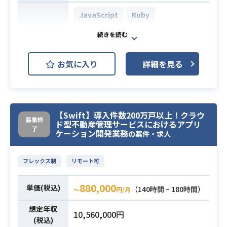
また、メンバーは高い成長意欲を持
っており、フロントエンドからWeb
JavaScript
Ruby
やスマホのUI／UX、DeepLearning
Ruby on Rails
Vue.js
MySQL
やAIに至るまで、興味を持ったとこ
PostgreSQL
ろからスキルを学習し、新しい価値
お気に入り
詳細を見る
やサービスの提供を実現していま
AWS (Amazon Web Services)
開発環境
す。
GCP (Google Cloud Platform)
技術選定はエンジニアチームに裁量
があるため、ビジネス要件・開発期
Backlog
CircleCI
GitHub
【Swift】導入件数200万戸以上！クラウ
間・運用要件などを考慮の上、チー
募集終
Nuxt.js
ド型不動産管理サービスにおけるアプリ
ムで協力しあってプロダクトの品質
業務内容
了
ケーション開発業務
の案件・求人
を高める開発に取り組んでいます。
住生活プラットフォームに関する、
【具体的な業務内容】
フロントエンド開発をお任せしま
フレックス制
リモート可
- Ruby on Railsなどを用いたバック
す。
エンド開発
自社プロダクトのサービスグロース
880,000
単価(税込)
（140時間 ~ 180時間）
〜
円/月
- Webアプリケーションの設計、開
と合わせて、IoTやエネルギーをはじ
発、運用
想定年収
めとした各種サービスの連携を行
10,560,000円
- APIの設計、開発、運用
(税込)
い、日々の暮らしを「もっと便利で