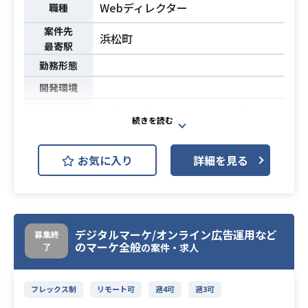
Webディレクター
職種
タパイプライン作成、再学習
案件先
浜松町
・Pythonの使用経験が長い方
最寄駅
・機械学習ライブラリーの知識・経
勤務形態
必須スキル
験・興味いずれかある人
開発環境
・Djangoの経験
某光学機器メーカーグループ会社の
クライアントに対する
大規模ウェブサイトのリニューアル
業務内容
お気に入り
詳細を見る
に伴うディレクション業務及びWEB
サイト構築と
なります。（BtoBサイトのみ）
・フロントエンジニアとして、HTM
デジタルマーケ/オンライン広告運用など
募集終
L/CSS/Javascript開発経験3～4年以
のマーケ全般
了
の案件・求人
上ある方
・ BtoB案件でのディレクター経験を
フレックス制
リモート可
週4可
週3可
豊富にお持ちの方 （場数こなしてい
必須スキル