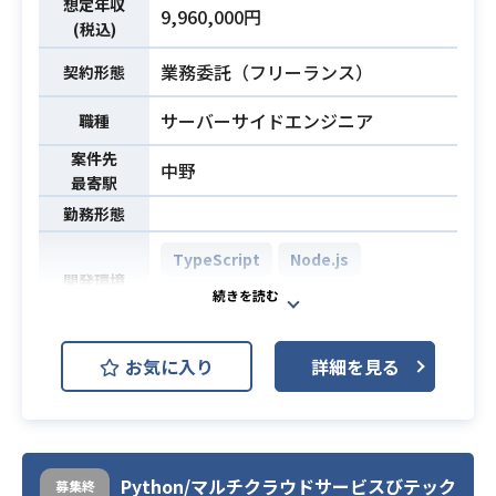
想定年収
9,960,000円
(税込)
業務委託（フリーランス）
契約形態
サーバーサイドエンジニア
職種
案件先
中野
最寄駅
勤務形態
TypeScript
Node.js
開発環境
AWS (Amazon Web Services)
【業務内容】
お気に入り
詳細を見る
・バックエンド設計・開発・保守・
運用
・API開発（BFF）
・マイクロサービス化
Python/マルチクラウドサービスびテック
募集終
・新機能のプロトタイピング