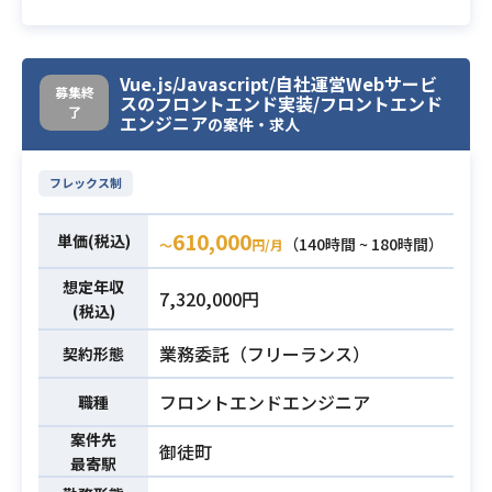
き課題を整理し、複数の技術領域に
なっていきます。
絡んだ技術的意思決定をリードする
必須スキル
Reactive Extensions(Rx)ライブラリ
ことができること
を積極的に採用し、FRP指向による
Vue.js/Javascript/自社運営Webサービ
・メンバーの技術的意思決定をレビ
募集終
スのフロントエンド実装/フロントエンド
開発スタイルで両OS間におけるコー
了
ューしフィードバックができること
エンジニア
の案件・求人
ディングの差異を可能な限り減らし
・アジャイルソフトウェア開発の経
ていきます。
験
フレックス制
ユニットテストを行える状況を作り
たいので、DIパターンの活用による
610,000
単価(税込)
（140時間 ~ 180時間）
疎結合な設計や関数型指向プログラ
〜
円/月
業務内容
ミングを意識するなど、全体として
想定年収
7,320,000円
テスタビリティの高い実装を目指し
(税込)
ます。
業務委託（フリーランス）
契約形態
また、ネイティブアプリのエンジニ
アとして目に見えない部分(設計やコ
フロントエンドエンジニア
職種
ーディング)だけでなく、ユーザーが
直接触れる部分(UI/UX)にもこだわり
案件先
御徒町
最寄駅
を持って開発する意識をチームに浸