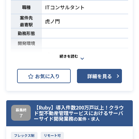
ITコンサルタント
職種
案件先
虎ノ門
最寄駅
勤務形態
開発環境
【案件概要】
マーケティングオートメーションツ
ールを用いたクライアントのWebサ
お気に入り
詳細を見る
イト/アプリのグロースハック業務で
す。
業務内容
クライアントに伴走しプロダクト
（アプリやWebサイト）を改善し、
【Ruby】導入件数200万戸以上！クラウ
各種KPIを伸ばしていくお仕事をお任
募集終
ド型不動産管理サービスにおけるサーバ
了
せします。
ーサイド開発業務
の案件・求人
・パワーポイントまたはGoogleスラ
フレックス制
リモート可
イドを使った資料作成の経験