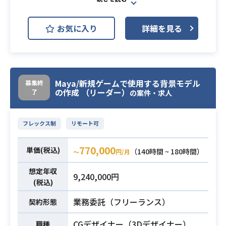
当社は金融経済メディアを創業とと
験（3年以上）
もに立ち上げ、運営してきておりま
└開発ディレクション経験（要件定
必須スキル
お気に入り
詳細を見る
す。
義、エンジニアリング経験）
そこで得た知見と、自社開発したCM
・HTML/CSSの経験
Sを活かし、
金融メディアプラットフォーマーと
して、
Maya/新規ゲームで使用する背景モデル
募集終
の作成 （リーダー）
了
の案件・求人
多数の金融系を中心としたクライア
ント企業に、オウンドメディアを提
供してきました。
フレックス制
リモート可
今後もメディアの成長、SEOへの対
応、ユーザビリティの向上を目指
770,000
単価(税込)
（140時間 ~ 180時間）
〜
円/月
し、
CMSの追加開発をしていくにあた
想定年収
9,240,000円
業務内容
(税込)
り、開発ディレクター職を募集しま
す。
業務委託（フリーランス）
契約形態
【業務内容】
・自社CMSの運営サポート・改善デ
CGデザイナー（3Dデザイナー）
職種