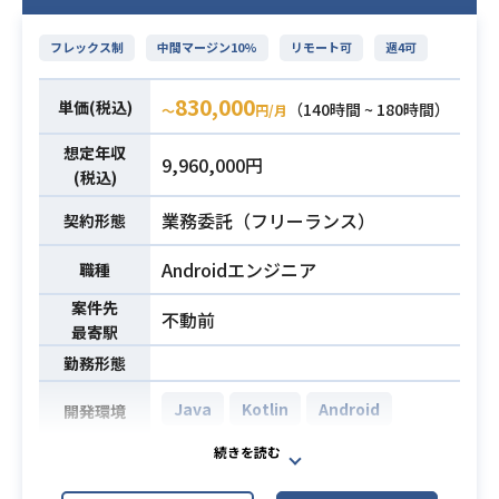
・クライアントデータ連携 DS運用→
DS開発の連携が必要(新規・追加デー
フレックス制
中間マージン10%
リモート可
週4可
タ)
830,000
単価(税込)
・SQLを用いた実務経験
（140時間 ~ 180時間）
〜
円/月
・Python等を用いたAPI開発経験1年
必須スキル
想定年収
9,960,000円
以上
(税込)
業務委託（フリーランス）
契約形態
Androidエンジニア
職種
案件先
不動前
最寄駅
勤務形態
Java
Kotlin
Android
開発環境
視聴者がインタラクティブに視点切
り替え操作できる動画配信のAndroid