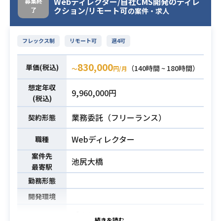
Webディレクター/自社CMS開発のディレ
募集終
クション/リモート可
了
WordPress、RCMS、自社CMSでWE
の案件・求人
Bメディアを運営しています。
金融系クライアント企業との取引増
フレックス制
リモート可
週4可
加に伴い、
メディア運営事業を、開発部として
業務内容
830,000
単価(税込)
（140時間 ~ 180時間）
〜
円/月
サポートするポジションのディレク
ターを募集します。
想定年収
9,960,000円
【業務内容】
(税込)
・主に既存サービスの運営・改善
業務委託（フリーランス）
契約形態
・記事作成のサポートや、デザイン
変更、SEO対策
Webディレクター
職種
・追加機能開発時のクライアント企
案件先
業・事業部とエンジニア間の仕様調
池尻大橋
最寄駅
整・進捗管理
勤務形態
・バナー作成、イベントなどのLP作
成
開発環境
【案件概要】
・Webメディアのディレクション経