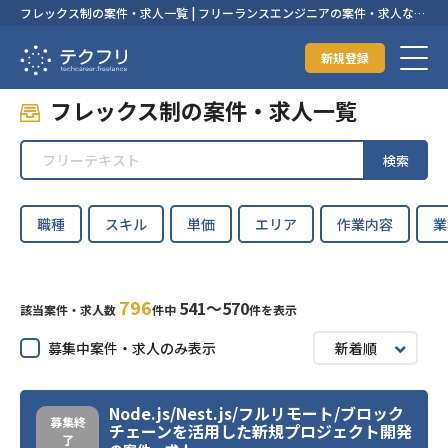
フレックス制の案件・求人一覧 | フリーランスエンジニアの案件・求人なら
【テクフリ】
新規登録
フレックス制の案件・求人一覧
検索
職種
スキル
単価
エリア
作業内容
業
796
541〜570
該当案件・求人数
件中
件を表示
募集中案件・求人のみ表示
新着順
Node.js/Nest.js/フルリモート/ブロック
募集終
チェーンを活用した新規プロジェクト開発
了