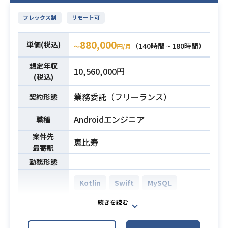
・Ruby on Railsを用いたWebアプリ
業務内容
を高める開発に取り組んでいます。
す。
ケーション開発実務経験2年以上
フレックス制
リモート可
【具体的な業務内容】
賃貸の入居から退去までの面倒な手
・Git等を利用したチーム（3人以
必須スキル
- Vue.js + Vuex + Nuxt を利用した開
続きを全てアプリで完結できる世界
上）での開発経験
880,000
単価(税込)
（140時間 ~ 180時間）
〜
円/月
発
を目指して日々開発を行っていま
・RDB（MySQL, PostgreSQL, Ora
- マイクロサービス化
す。
cle等）の実務経験2年以上
想定年収
10,560,000円
- コード、パフォーマンス、セキュリ
既に提供しているサービスの具体例
(税込)
ティを意識したプロダクト品質管理
としては、下記のようなものが挙げ
業務委託（フリーランス）
契約形態
- アーキテクチャや言語などの技術選
られます。
定
・契約更新手続き / 退去時の手続
Androidエンジニア
職種
【開発環境】
き
マイクロサービスアーキテクチャを
案件先
・入居時の傷や汚れの申請
恵比寿
最寄駅
採用し、複数のサービス（アプリケ
・入退去時の電気やガスの自動切
ーション）により構成されていま
勤務形態
り替え
す。
・管理会社へのチャットでのお問
Kotlin
Swift
MySQL
それぞれのサービスはおもに、「Ru
い合わせ AIによるお問い合わせの自
by on Railsを利用したサーバサイ
PostgreSQL
動回答
ド」「Vue.jsを利用したフロントエン
・スマート家電などのIoT機器との
AWS (Amazon Web Services)
ド」、および「iOS・Androidのネイ
連携