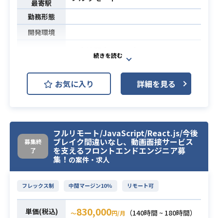
自動テストや内部QA、リリース作業
最寄駅
・入退去時の電気やガスの自動切
などはBitriseによるCICDが構築され
勤務形態
り替え
ています。
・管理会社へのチャットでのお問
開発環境
い合わせ AIによるお問い合わせの自
・開発経験3年以上
教育機関向けDXプラットフォームの
動回答
・iOSの標準ライブラリやフレームワ
UI/UXデザインを担当いただきます。
・スマート家電などのIoT機器との
ークに関する知識
大学・専門学校でのオンライン教育
連携
・SwiftやFlutterを利用したiOSアプ
お気に入り
詳細を見る
業務内容
を実現するサービスです。
必須スキル
賃貸業界にはまだまだレガシーな仕
リの開発、および運用経験(目安3年
インタラクション性の高いオンライ
組みが多く、それらをDXで解決した
以上)
ン授業をはじめ、
いエンジニアを募集しています。
・Githubを利用したPullRequestベ
確認テストやリアルタイムコミュニ
【具体的な業務内容】
ースのチーム開発経験
フルリモート/JavaScript/React.js/今後
ケーション等が実現できるオールイ
- KotlinまたはFlutterを用いたAndro
ブレイク間違いなし、動画面接サービス
募集終
ンワンサービスを目指しています。
を支えるフロントエンドエンジニア募
了
idアプリ開発
集！
学生さんはもちろん、職員や教員の
の案件・求人
- アーキテクチャ、パフォーマンス、
方々にも喜んでいただける、ユニバ
セキュリティを意識したプロダクト
ーサルデザインを得意とする方にオ
フレックス制
中間マージン10%
リモート可
開発
ススメです。
- アーキテクチャや開発言語などの技
2021年6月にローンチしたばかりの新
830,000
単価(税込)
術選定
（140時間 ~ 180時間）
〜
円/月
業務内容