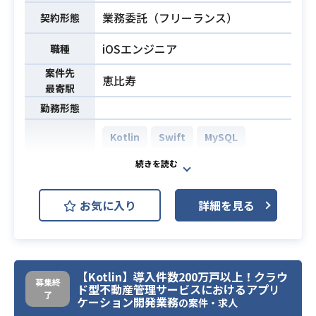
【開発環境】
安全に」「社会問題を解決すること
業務委託（フリーランス）
契約形態
マイクロサービスアーキテクチャを
ができる情報インフラになる」こと
採用し、複数のサービス（アプリケ
を目指しています。
iOSエンジニア
職種
ーション）により構成されていま
日々拡充するサービスについて、プ
す。
案件先
恵比寿
ロダクトのフロントエンドの開発を
最寄駅
それぞれのサービスはおもに、「Ru
担っていただけるメンバーを募集し
by on Railsを利用したサーバサイ
勤務形態
ています。
ド」「Vue.jsを利用したフロントエン
また、メンバーは高い成長意欲を持
Kotlin
Swift
MySQL
ド」、および「iOS・Androidのネイ
っており、フロントエンドからWeb
ティブアプリケーション」の開発を
PostgreSQL
やスマホのUI／UX、DeepLearning
行っております。
AWS (Amazon Web Services)
やAIに至るまで、興味を持ったとこ
開発、およびデプロイはdockerを利
開発環境
お気に入り
詳細を見る
ろからスキルを学習し、新しい価値
GCP (Google Cloud Platform)
用したCI環境を構築しております。
やサービスの提供を実現していま
ソースコードはGitHub上で管理され
Backlog
CircleCI
GitHub
す。
ており、PullRequestベースで開発し
技術選定はエンジニアチームに裁量
Flutter
ています。
【Kotlin】導入件数200万戸以上！クラウ
があるため、ビジネス要件・開発期
募集終
ド型不動産管理サービスにおけるアプリ
間・運用要件などを考慮の上、チー
住生活プラットフォームに関する、
了
・開発環境3年以上
ケーション開発業務
の案件・求人
ムで協力しあってプロダクトの品質
アプリケーション開発をお任せしま