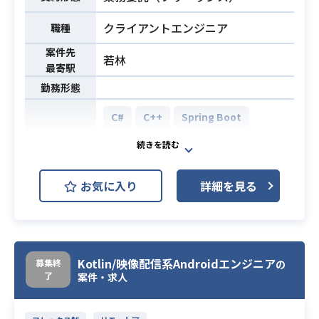
ます。
ーン」の算出を行い、
■大手企業や研究機関との共同研究
データサイエンスを駆使して各社の
クライアントエンジニア
職種
を行い、先端のテクノロジーを取り
マーケティング成果を最大化するた
案件先
入れるなど、スタートアップだから
若林
めの支援を行っています。
最寄駅
こそ出来るチャレンジをしていま
開発本部では2020年より行ってきた
勤務形態
す。
リアーキテクチャが間もなく完了予
【これらの仕事で得られること】
定となっており、
C#
C++
Spring Boot
■スクラムチーム開発の経験
Golang / Nuxt.js / TypeScript / gRP
AWS (Amazon Web Services)
開発環境
■0→1から1→10フェーズのエンジニ
C / GraphQL / Kubernetes を用いた
アリング経験を積めるので、エンジ
Unity
Microservices基盤のもと、
ニアとしての市場価値が格段に高く
お気に入り
詳細を見る
プロダクト開発を通じた顧客への価
なる
様々なゲームタイトルを運営してい
値提供ならびに事業成長を加速させ
業務内容
■サービス企画から育てる経験まで
る会社にて今回はクライアントエン
たいと考えています。
出来るので、自分でプロダクトを開
ジニアとしてご活躍いただきます。
それにあたり、プロダクト開発を行
発する力がつく
業務内容としては、以下のようなも
う開発チームを、知識や経験を活か
Kotlin/映像配信系Androidエンジニア
募集終
の
■業界に関係なく利用されるサービ
のを想定しております。
し、
了
案件・求人
スなので様々な業界のビジネスモデ
・主にデザイナーさんが使うUI用ツ
技術的チャレンジを踏まえた意思決
業務内容
ル理解やマーケティング視点が得ら
ールの修正や新規開発
定によってリードしていただける方