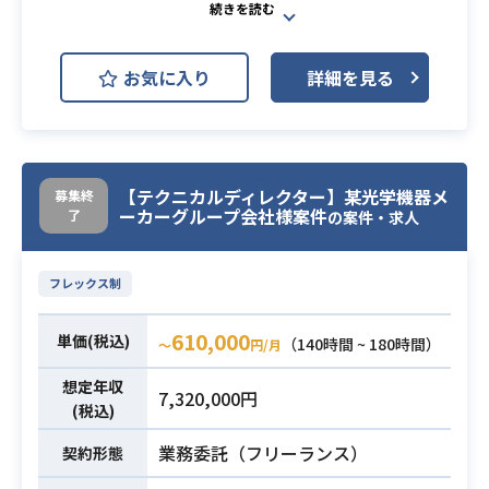
AWS (Amazon Web Services)
フショアチームを牽引するマネジメ
GCP (Google Cloud Platform)
開発環境
ントも担っていただきます。
お気に入り
詳細を見る
Azure
Elasticsearch
・Node.jsでのAPI開発経験
Kubernetes
・Dockerでの開発経験
・アプリケーション開発業務全般に
マルチクラウドAutoMLサービスのM
わたる業務経験（要件定義／設計／
必須スキル
【テクニカルディレクター】某光学機器メ
募集終
LOps機能の企画・設計・開発及びプ
実装／テスト／運用）
ーカーグループ会社様案件
了
の案件・求人
ロフェッショナルサービスの提供、
・TypeScriptまたはJavaScriptの開
MLOps案件リードを担っていただき
発経験3年以上
フレックス制
ます。
・マルチクラウドAutoMLクイックレ
610,000
単価(税込)
ポートの作成
（140時間 ~ 180時間）
業務内容
〜
円/月
・機械学習モデルの学習データ収集
想定年収
7,320,000円
の仕組み化
(税込)
・データ前処理、学習、デプロイの
業務委託（フリーランス）
パイプライン作成
契約形態
・モデルの精度監視、再学習のデー