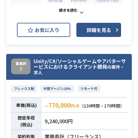
スクラムでは、エンジニアリングの
進捗や課題の共有をしてます。スプ
Vue.js
リントは1ヶ月に1回実施していま
AWS Aurora (Amazon Aurora)
す。
お気に入り
詳細を見る
開発環境はAWS、サーバサイド側は
PostgreSQL
開発環境
RubyonRails フロント側はReactJ
AWS (Amazon Web Services)
S。
Docker
Kubernetes
【仕事の魅力】
Unity/C#/ソーシャルゲームやアバターサ
■エンジニアが趣味で作りはじめた
募集終
Terraform
Nuxt.js
ービスにおけるクライアント開発
の案件・
了
プロダクトがサービス化されるなど
求人
チャレンジが推奨される文化です。
業務内容
【募集背景】
■取締役の議事録は全員に共有さ
従来評価できなかった「テレビCMな
フレックス制
中間マージン10%
リモート可
れ、会社の課題について全員でディ
どのオフライン広告の貢献効果」の
スカッションする場もあるオープな
定量化や、
770,000
単価(税込)
（130時間 ~ 170時間）
〜
円/月
カルチャーです。
「脳波解析と統計解析を用いたCMク
■明確な組織図はなく、自律分散型
想定年収
リエイティブ効果」の可視化、
9,240,000円
で全員がリーダーシップを発揮して
(税込)
「テレビCMの効果を最大化させるエ
いる組織なので、スピード感があり
リア/局/線引き/番組枠/フライトパタ
業務委託（フリーランス）
契約形態