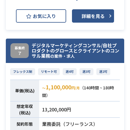
【案件概要】
お気に入り
詳細を見る
自社開発の新規プロジェクトの立ち
上げにサーバーサイドエンジニアと
して携わっていただき、
基本設計から開発に至るまでを一気
デジタルマーケティングコンサル/自社プ
募集終
通貫して業務を行っていただきま
業務内容
ロダクトのグロースとクライアントのコン
了
サル業務
す。
の案件・求人
インフラエンジニアとのコミュニケ
ーションも発生するので、
フレックス制
リモート可
週4可
週3可
週2可
クラウドインフラの構築経験がある
ととてもマッチします。
1,100,000
（140時間 ~ 180時
〜
円/月
単価(税込)
間）
・TypeScript/Node.jsでの開発経験
・その他の言語（PHP,Ryby,Pytho
想定年収
13,200,000円
必須スキル
n,C#など）でバックエンドの開発経
(税込)
験がある方
業務委託（フリーランス）
契約形態