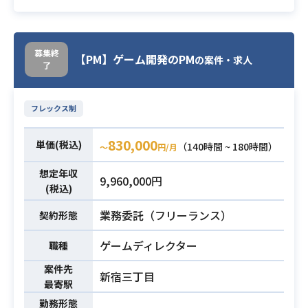
・1年以上のコンシューマ/スマホゲ
ームの開発運用経験
必須スキル
・できれば複数タイトルでの運用
募集終
【PM】ゲーム開発のPM
の案件・求人
・ゲーム開発ディレクター経験
了
フレックス制
830,000
単価(税込)
（140時間 ~ 180時間）
〜
円/月
想定年収
9,960,000円
(税込)
業務委託（フリーランス）
契約形態
ゲームディレクター
職種
案件先
新宿三丁目
最寄駅
勤務形態