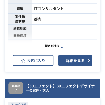
などは調整
ITコンサルタント
■対応顧客
職種
製造装置、流通、公共
案件先
都内
最寄駅
・AWSやAzureの経験がある方（優
勤務形態
先度はAWS＞Azure、実務経験2年以
開発環境
上だと◎）
・基本設計～の上流工程の経験ある
電力ベンチャー企業として成長して
方
必須スキル
るが社内のIT化のスピードが遅れて
・サーバインフラ周りの知識経験が
いる。
ある方（Linux◎）
お気に入り
詳細を見る
コーポレートIT部門のリーダーとし
・構築自動化経験のある方（Ansibl
てIT化を推進して頂けるプレイング
業務内容
e、AWS CloudFormation等）
マネージャークラスを募集
・システムやアプリケーションの更
改/廃止に関するスコープ策定支援
【3Dエフェクト】3Dエフェクトデザイナ
募集終
ー
了
の案件・求人
・要件定義支援
・情報システム部の業務設計・手順
フレックス制