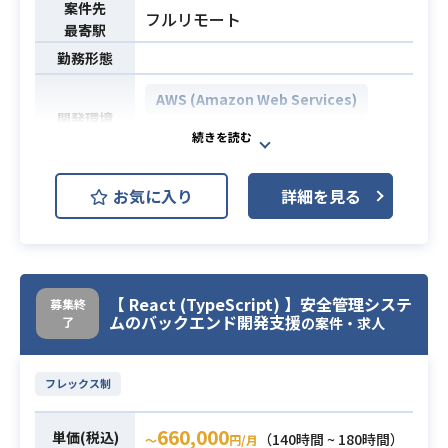
案件先
フルリモート
最寄駅
勤務形態
AWS (Amazon Web Services)
開発環境
GCP (Google Cloud Platform)
【対応業務】
お気に入り
詳細を見る
Nest.jsで構築されたシステムを冗長
化出来る構成でインフラを構築して
業務内容
いただきたいと考えております。
詳細はご面談時にお話させていただ
【 React (TypeScript) 】安全管理システ
募集終
ければと存じます。
ムのバックエンド開発支援
了
の案件・求人
・AWS/GCPにて設計構築運用の経験
がある方
フレックス制
必須スキル
・冗長化を意識してインフラの構築
が出来る方
660,000
単価(税込)
（140時間 ~ 180時間）
〜
円/月