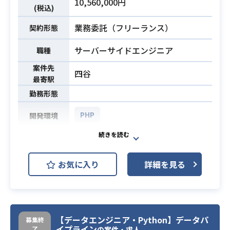
10,560,000円
・2D スキルのみで OK、3D スキル
必須スキル
(税込)
尚可
業務委託（フリーランス）
契約形態
・基礎画力の高い方
サーバーサイドエンジニア
職種
案件先
四谷
最寄駅
勤務形態
PHP
開発環境
・ユーザ向け、デリバリースタッフ
向け、店舗向けのアプリ開発
お気に入り
詳細を見る
・サービスの各種機能に合わせたAPI
業務内容
開発
・サービスの新規機能に合わせたシ
ステム設計
【データエンジニア・Python】データパ
募集終
・PHPでの開発経験5年以上
イプライン
了
の案件・求人