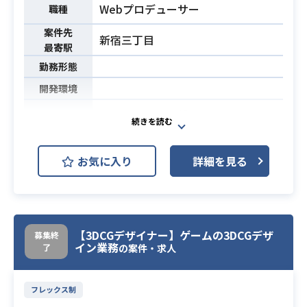
Webプロデューサー
プレイスを検討しています。
職種
【案件詳細】
案件先
新宿三丁目
・toC開発プロダクトのアプリ（特に
最寄駅
iOS）について、ユーザーやビジネス
勤務形態
サイド、PdMからの要求事項から各
開発環境
種機能の設計／開発 ・アプリの機能
開発全般
コンシューマーゲーム、ソーシャル
・エンジニア視点での立案・企画に
ゲーム、オンラインゲーム、VR・AR
よる各種機能の設計／開発
コンテンツ、CG映像、等の様々なコ
お気に入り
詳細を見る
・toC／toBのバックエンドエンジニ
ンテンツ制作についてプロジェクト
アと連携し最適な開発プロセスの実
全体を統括し、利益を創出していた
行
だきます。
業務内容
クライアントとのコミュニケーショ
・Android（およびiOS）アプリの開
ン、工数見積、スケジュール策定、
【3DCGデザイナー】ゲームの3DCGデザ
募集終
発経験3年以上
イン業務
了
の案件・求人
進捗とコスト管理、協力会社との契
必須スキル
・Flutter/React Native等でのアプ
約交渉、等様々な調整業務を行って
リ開発経験1年以上
いただきます。
フレックス制