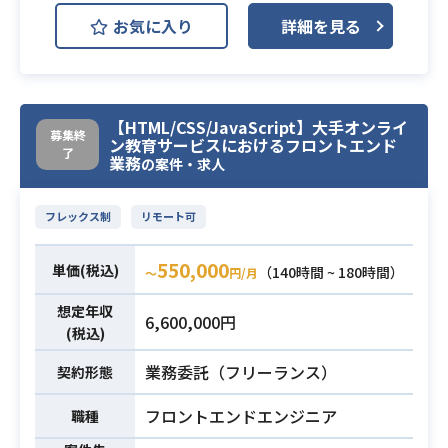
お気に入り
詳細を見る
Slack
G Suite
Android/iOSアプリの開発〜運用まで
の業務となります。プロジェクトは
【HTML/CSS/JavaScript】大手オンライ
ディレクター、UX/UIデザイナー、エ
募集終
ン教育サービスにおけるフロントエンド
了
ンジニアと協力した提案型の開発ス
業務
の案件・求人
タイルとなります。
導入リーダーが保守兼務のため、実
フレックス制
リモート可
質的にメインで活動していただくこ
とを想定しています。
550,000
単価(税込)
（140時間 ~ 180時間）
〜
円/月
■企画/要件定義支援
クライアントの要件をヒアリングし
想定年収
6,600,000円
つつ、アプリ仕様の概要を検討しま
(税込)
す。
業務委託（フリーランス）
契約形態
技術的にチャレンジ性の高いプロジ
ェクトの場合、事前に技術調査を行
フロントエンドエンジニア
職種
うケースもあります。