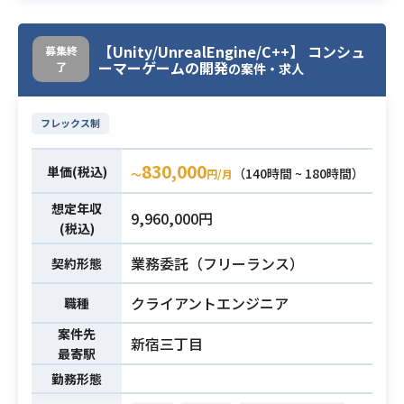
・3Dモデルに適用するモーションデ
ータ作成
業務内容
・3Dヴィジュアルエフェクト(VFX)
【Unity/UnrealEngine/C++】 コンシュ
募集終
ーマーゲームの開発
了
の案件・求人
の作成
・ゲームエンジン用のシェーダー作
成・設定
フレックス制
・3Dグラフィック全般のディレクシ
ョン
830,000
単価(税込)
（140時間 ~ 180時間）
〜
円/月
・業務内容のいずれかの3DCGに関す
想定年収
必須スキル
9,960,000円
る実務経験のある方
(税込)
業務委託（フリーランス）
契約形態
クライアントエンジニア
職種
案件先
新宿三丁目
最寄駅
勤務形態