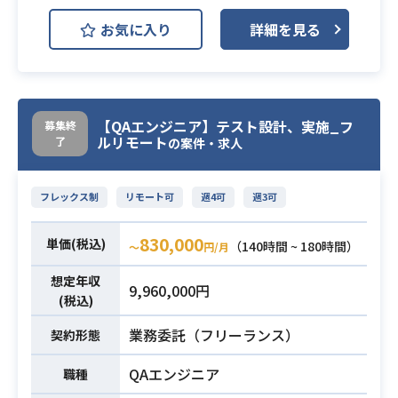
JIRA
Slack
お気に入り
詳細を見る
開発中のプロダクトにおいて、デー
タパイプライン・MLOps基盤の開
業務内容
発・運用を担うエンジニアを募集し
てます
【QAエンジニア】テスト設計、実施_フ
募集終
ルリモート
了
の案件・求人
・データ基盤や分析基盤などの開
発・構築経験
フレックス制
リモート可
週4可
週3可
・可読性・パフォーマンスを意識し
たOLAP分析向けのSQL記述力
830,000
・バッチ処理によるETLやELTの実装
単価(税込)
必須スキル
（140時間 ~ 180時間）
〜
円/月
経験
想定年収
・クラウド環境上でのシステム構
9,960,000円
(税込)
築・運用の経験（GCPまたはAWS）
・GitHubを用いた開発経験
業務委託（フリーランス）
契約形態
QAエンジニア
職種