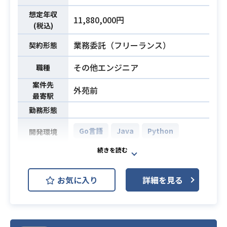
発経験（3年以上）
・HTML / CSSを用いた画面制作の実
想定年収
11,880,000円
務経験
(税込)
・JavaScript / jQueryを用いた実務
業務委託（フリーランス）
開発経験
契約形態
必須スキル
・既存コードのリーディングが可能
その他エンジニア
職種
・Gitを用いたプルリクベースのチー
ム開発経験
案件先
外苑前
最寄駅
勤務形態
Go言語
Java
Python
開発環境
日本ではまだ利用機会が少ないソフ
トウェアを利用して、お客様と共に
お気に入り
詳細を見る
保険、介護領域等のリアルデータの
利活用を見越したデータプラットフ
ォームの開発を進めています。
CI/CD系の概念を含む顧客との対話