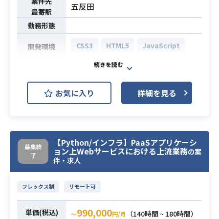
案件先
■設計
五反田
業務内容
最寄駅
ディレクター・デザイナーと共同
勤務形態
で、詳細な仕様策定を行います。
iOSアプリとの違いを考慮した仕様策
CSS3
HTML5
JavaScript
開発環境
定が必要になるケースも多く、Andro
idに関する高度な理解が求められる
弊社チームと共に大手オンライン教
工程です。
育サービスのフロントエンド開発に
■開発・テスト
お気に入り
詳細を見る
携わっていただきます。
Android/iOSアプリの実装を行いま
具体的には下記業務をお任せする想
す。
定です。
■開発プロセス改善業務
1. HTML、CSS、JavaScriptでのフ
業務内容
・コードレビューや設計レビューな
【Python/インフラ】PaaSアプリケーシ
ロントエンド開発業務
募集終
ョン上Webサービスにおける上流業務
ど、若手エンジニアの指導
の案
- 今回の案件では、JavaScriptの比
了
件・求人
・開発プロセス改善の推進、啓蒙活
率が高めの想定
動
2. テスト対応
フレックス制
リモート可
・開発業務の支援ツール開発
- 自動単体テストではなく、画面動
作ベースのUATに近いもの
Sift/Kotlin アプリいずれかの設計開
990,000
単価(税込)
（140時間 ~ 180時間）
〜
円/月
必須スキル