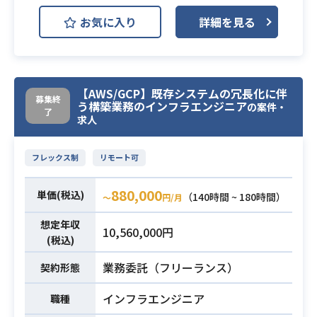
お気に入り
詳細を見る
・Webシステムの開発経験（Java,P
HP,HTML,cssなどを用いた開発経
験）
・システム開発における要件定義や
【AWS/GCP】既存システムの冗長化に伴
基本設計などの上流プロセスの経験
募集終
う構築業務のインフラエンジニア
の案件・
（お客様との折衝や調整ができる
必須スキル
了
求人
方）
・業務に主体的に取り組んで頂ける
フレックス制
リモート可
方
・小規模プロジェクトのマネジメン
880,000
単価(税込)
（140時間 ~ 180時間）
〜
円/月
ト経験
想定年収
10,560,000円
(税込)
業務委託（フリーランス）
契約形態
インフラエンジニア
職種