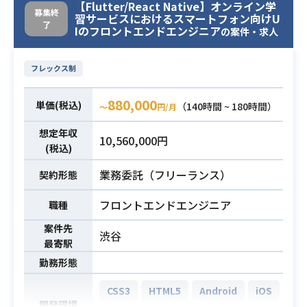
【Flutter/React Native】オンライン学
っていただきます。
募集終
習サービスにおけるスマートフォン向けU
・PFはAndroid(言語はC++)
了
Iのフロントエンドエンジニア
の案件・求人
・Android開発経験(Android Flamew
フレックス制
orkの知見)。
・既存のコード、ログを解析し、リ
880,000
単価(税込)
ファクタ検討やソフト修正するスキ
（140時間 ~ 180時間）
〜
円/月
必須スキル
ル。
想定年収
10,560,000円
・C++の開発実績。
(税込)
・Word/Excel等を利用した、設計書
業務委託（フリーランス）
(特にシーケンス図)の作成実績。
契約形態
フロントエンドエンジニア
職種
案件先
渋谷
最寄駅
勤務形態
CSS3
HTML5
Android
iOS
開発環境