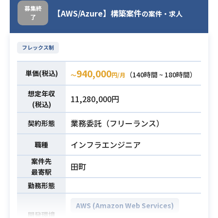
・React (TypeScript)のアプリ開発
募集終
【AWS/Azure】構築案件
の案件・求人
経験2年以上
了
・GithubおよびPRを使用した開発経
必須スキル
験
フレックス制
・API繋ぎ込みの開発経験
940,000
単価(税込)
（140時間 ~ 180時間）
〜
円/月
想定年収
11,280,000円
(税込)
業務委託（フリーランス）
契約形態
インフラエンジニア
職種
案件先
田町
最寄駅
勤務形態
AWS (Amazon Web Services)
開発環境