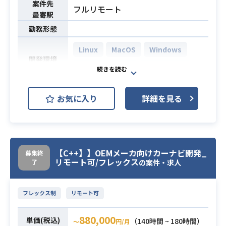
案件先
フルリモート
最寄駅
勤務形態
Linux
MacOS
Windows
開発環境
GitHub
JIRA
Salesforce
1.テスト計画〜実施までの行程を利
お気に入り
詳細を見る
用した品質担保
2.スケジュール管理。品質を担保し、
やり切るためにPOと相談をしながら
PJスケジュール構築
【C++】】OEMメーカ向けカーナビ開発_
募集終
3.仕様書の整備。要件が固まりきって
リモート可/フレックス
了
の案件・求人
いないことや不明確なこともあるた
業務内容
め調整や仕様書の記載を行うことも
あり
フレックス制
リモート可
4.店舗側の設定調整。Salesforceの
機能の一部 店舗側の設定（商品在庫
880,000
単価(税込)
（140時間 ~ 180時間）
〜
円/月