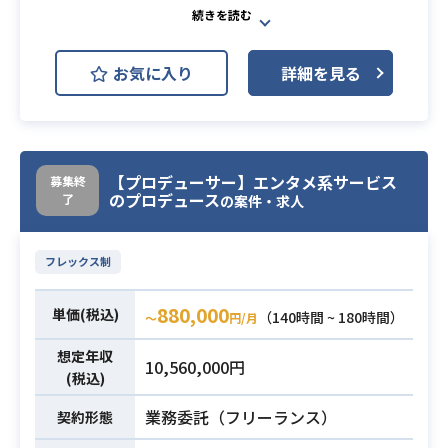
Flutter
React Native
社会人向けオンライン学習サービス
お気に入り
詳細を見る
のスマートフォン向けUIのフロント
エンド開発でございます。
主に、toC向けのUI/UXの検討や実装
を行います。バックエンドエンジニ
【プロデューサー】エンタメ系サービス
募集終
アや他のプロダクトチームと連携し
のプロデュース
了
の案件・求人
ながら、
ユーザにとって使いやすいUI/UXの検
討・開発を行います。
フレックス制
アジャイル形式の開発スタイルで、
改善のリリースサイクルを素早く回
880,000
単価(税込)
（140時間 ~ 180時間）
〜
円/月
し、プロダクトのユーザの価値を高
想定年収
めることが目標としています。
10,560,000円
(税込)
現状のスマートフォン向けUIは、ネ
業務内容
イティブとWebUIのハイブリットで
業務委託（フリーランス）
契約形態
構成されていますが、Flutterへのリ