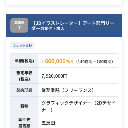
・UIアニメーション
・外注先とのやり取り・監修
・ゲームや遊技機におけるエフェク
【2Dイラストレーター】アート部門リー
募集終
トや演出の作成
ダー
了
の案件・求人
必須スキル
・コミュニケーションを取りながら
エフェクトや演出をまとめる能力
フレックス制
660,000
単価(税込)
（140時間 ~ 180時間）
〜
円/月
想定年収
7,920,000円
(税込)
業務委託（フリーランス）
契約形態
グラフィックデザイナー（2Dデザイ
職種
ナー）
案件先
五反田
最寄駅