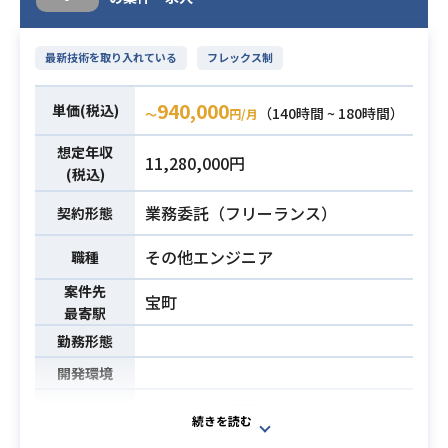
・2Dデザイン
ゲームのメニュー用GUIデザイン、フ
ォント、タイトルロゴデザインな
最新技術を取り入れている
フレックス制
ど、グラフィックデザインに関する
部分の制作をしていただきます
940,000
単価(税込)
（140時間 ~ 180時間）
〜
円/月
・ゲームのメニュー用GUIデザインの
想定年収
11,280,000円
経験がある方
(税込)
必須スキル
・ゲーム系のグラフィックデザイン
業務委託（フリーランス）
契約形態
の経験のある方
その他エンジニア
職種
案件先
宝町
最寄駅
勤務形態
開発環境
官公庁向け民間サービスの機能追加
業務内容
をメインに担当頂きます。