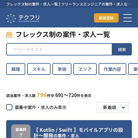
フレックス制の案件・求人一覧 | フリーランスエンジニアの案件・求人なら
【テクフリ】
新規登録
フレックス制の案件・求人一覧
検索
職種
スキル
単価
エリア
作業内容
業
796
691〜720
該当案件・求人数
件中
件を表示
募集中案件・求人のみ表示
新着順
【 Kotlin / Swift 】モバイルアプリの設
募集終
計～開発
了
の案件・求人