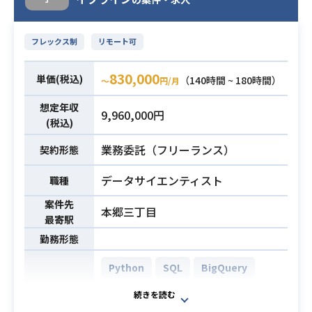
・toCサービスの大規模開発経験
必須スキル
・DBの負荷分散処理経験
フレックス制
リモート可
830,000
単価(税込)
（140時間 ~ 180時間）
〜
円/月
想定年収
9,960,000円
(税込)
業務委託（フリーランス）
契約形態
データサイエンティスト
職種
案件先
本郷三丁目
最寄駅
勤務形態
Python
SQL
BigQuery
MySQL
PostgreSQL
GitHub
開発環境