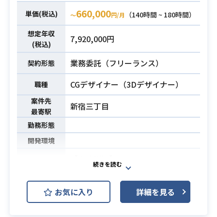
・ゲーム・CG映像制作経験
660,000
単価(税込)
（140時間 ~ 180時間）
〜
円/月
・プロデューサー経験が1年以上ある
必須スキル
方
想定年収
7,920,000円
(税込)
業務委託（フリーランス）
契約形態
CGデザイナー（3Dデザイナー）
職種
案件先
新宿三丁目
最寄駅
勤務形態
開発環境
【案件詳細】
・3D背景モデル作成
・3Dキャラクターモデル作成
お気に入り
詳細を見る
・3Dキャラクターモデルのリグ作
成・設定