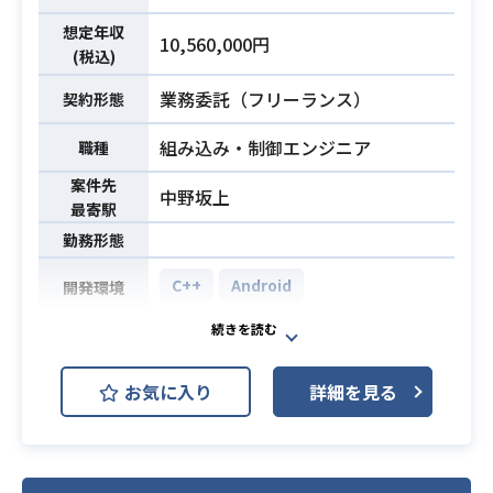
更新、クーポンなど）の調整依頼が
想定年収
あり
10,560,000円
(税込)
・テスト設計業務が1人で遂行可能で
業務委託（フリーランス）
契約形態
あること
・テスト実施が1人で遂行可能である
組み込み・制御エンジニア
職種
こと
案件先
中野坂上
・テスト進捗の報告が可能であるこ
最寄駅
と（自分の進捗をスケジュールから
勤務形態
見て、オンスケ/遅延の判断ができる
必須スキル
こと）
C++
Android
開発環境
・リモート化であってもコミュニケ
ーションが取れること
・Androidのコアな部分に対する修
・作業報告 / 勤怠報告ができること
正。
・守秘義務、ワーキングアグリーメ
お気に入り
詳細を見る
・Ver.UPに追従し、コアコードの都
ントが遵守できること
度修正。
業務内容
・リバースエンジニアリングでの設
計図(主にシーケンス図)の作成から入