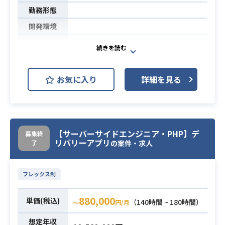
勤務形態
開発環境
完全新作のプロジェクト立ち上げに
あたり、アートリーダー業務に従事
いただきます。
お気に入り
詳細を見る
予定している新規プロジェクトは 2
件あり、適性にあわせて配属させて
いただきます。
業務内容
まずはゲームのキービジュアルやメ
インキャラクターを 1 体仕上げてい
【サーバーサイドエンジニア・PHP】デ
募集終
リバリーアプリ
了
の案件・求人
ただきます。
●アートイメージは二次元のかわい
い女の子系の絵タッチです（リアル
フレックス制
よりも柔らかい絵柄）
880,000
単価(税込)
（140時間 ~ 180時間）
〜
円/月
・ゲーム業界でのデザイナー経験 5
年以上
想定年収