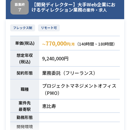
（オンライン）や、テンプレートの
【開発ディレクター】大手Web企業にお
募集終
けるディレクション業務
了
プッシュとShared Areaへのデータ
の案件・求人
共有の技術検証を中心にお願いさせ
ていただきます。
フレックス制
リモート可
【案件詳細】
CI/CD系の概念を含む顧客との対話
770,000
単価(税込)
（140時間 ~ 180時間）
〜
円/月
（オンライン）や、テンプレートの
プッシュとShared Areaへのデータ
想定年収
9,240,000円
共有の技術検証を中心にお願いさせ
(税込)
ていただきます。
業務委託（フリーランス）
契約形態
・PaaSアプリケーション上に構築し
業務内容
たWebサービスの試験・保守運用
プロジェクトマネジメントオフィス
職種
・サービスの安定性やスケーラビリ
（PMO）
ティ等を向上させるための運用ツー
案件先
ルの開発・改善
恵比寿
最寄駅
・運用フェーズのアプリケーション
勤務形態
の信頼性やパフォーマンスを向上す
るためのソースコード改修
開発環境