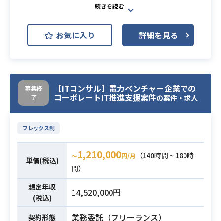
Linux
Azure
①複数案件を抱えているインフラ設
お気に入り
詳細を見る
計構築チームに常駐し、
AWSやAzureシステムの環境で
の様々な問題課題、タスクに対応し
ていただきます。
【ITコンサル】電力ベンチャー企業での
募集終
②上記のAWSやAzureシステム上
コーポレートIT推進支援案件
了
の案件・求人
に、Linuxサーバの構築を行います。
基本設計から構築、テスト等対
応していただきます。
フレックス制
③どの案件でもAWSやAzure、各
業務内容
種サーバの構築自動化を推進中
1,210,000
（140時間 ~ 180時
〜
円/月
単価(税込)
■勤務概要
間）
AWSやAzureにおけるシステム設
想定年収
計及び構築、テスト
14,520,000円
(税込)
技術者の経験、スキルに応じて、
案件や設計フェーズの工程、難易度
業務委託（フリーランス）
契約形態