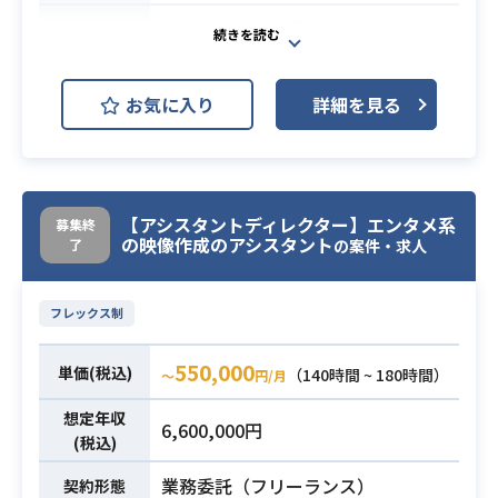
・テストの自動化
自社サービス（ポイントサービス、
・開発設計時におけるクラウド利
Webサイト・アプリ）を
用、負荷、セキュリティに対するア
企画・開発・運営している大手企業
ドバイス
お気に入り
詳細を見る
様の案件です。
業務内容
・インシデント対応や定常的なサー
開発部門にて上流工程を担うテクニ
ビス運用・保守
カルディレクターを募集しています。
・効率的な運用保守体制の構築、運
・システム開発ディレクション
用・構築作業の自動化推進
【アシスタントディレクター】エンタメ系
募集終
・Webサービスのインフラの構築・
・カスタマー向けWebサービス開発
の映像作成のアシスタント
了
の案件・求人
運用・改善
経験
・サービス定義できる方
・Web API とスクリプティングの経
必須スキル
フレックス制
・システム対応検討できる方
験
・Web系開発の上流工程（要件定
・クラウドベースの PaaS サービス
550,000
単価(税込)
（140時間 ~ 180時間）
〜
円/月
義）をご担当されていた経験
を理解・開発した経験
想定年収
・英語のドキュメントを読んで理解
6,600,000円
(税込)
する能力
・顧客折衝
業務委託（フリーランス）
契約形態