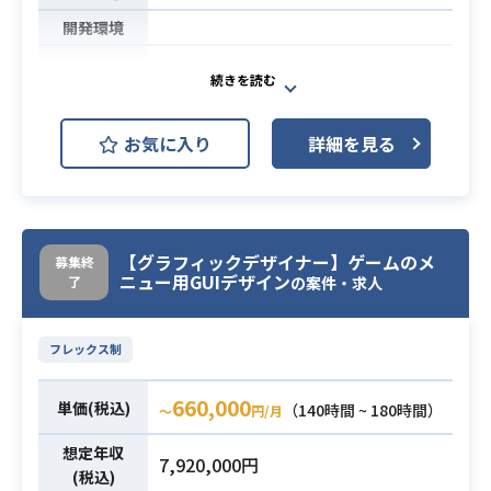
開発環境
ゲームやCG制作を担うクリエーター
が効率よく業務ができるよう、下記
の業務を行います。
お気に入り
詳細を見る
【案件詳細】
・工数見積
業務内容
・スケジュール管理
・進捗管理
・情報管理
【グラフィックデザイナー】ゲームのメ
募集終
ニュー用GUIデザイン
了
の案件・求人
・外注管理等
・ゲームやCG映像制作現場での実務
必須スキル
フレックス制
経験のある方
660,000
単価(税込)
（140時間 ~ 180時間）
〜
円/月
想定年収
7,920,000円
(税込)