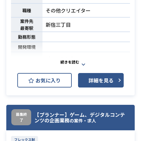
・直近で開発者として手を動かして
その他クリエイター
いらっしゃること
職種
必須スキル
・正確に事実情報を吸い上げ、テキ
案件先
新宿三丁目
ストやオンラインの対話で伝えるコ
最寄駅
ミュニケーション能力
勤務形態
・Python、Java、Go等を用いたWe
開発環境
bサービスの構築・保守・運用経験
（データベース含む）
【案件詳細】
・運用ツール（シェルスクリプトやP
舞台やコンサート、ゲーム、アニメ
ython等）の開発・運用経験
に関する映像制作や、パンフレット
業務内容
お気に入り
詳細を見る
・モニタリング・ツールの運用経験
などのグッズ制作の進行管理とデザ
イン作業を担当していただきます
・アシスタント経験のある方
必須スキル
【プランナー】ゲーム、デジタルコンテ
募集終
ンツの企画業務
了
の案件・求人
フレックス制