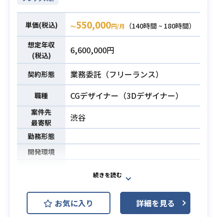
書作成化の経験
必須スキル
・管理部門や事業部門との折衝・調
550,000
単価(税込)
（140時間 ~ 180時間）
〜
円/月
整の経験
想定年収
6,600,000円
(税込)
業務委託（フリーランス）
契約形態
CGデザイナー（3Dデザイナー）
職種
案件先
渋谷
最寄駅
勤務形態
開発環境
・ソーシャルゲームのエフェクト・
演出および実素材の作成/提案
・世界観を踏まえた演出の構成
業務内容
お気に入り
詳細を見る
・演出のコンテ作成