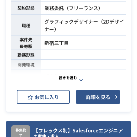
業務委託（フリーランス）
契約形態
グラフィックデザイナー（2Dデザイ
職種
ナー）
案件先
新宿三丁目
最寄駅
勤務形態
開発環境
【案件詳細】
/
・コンセプトアート、イメージボー
お気に入り
詳細を見る
ド、世界観構築、キャラクターや背
景のデザイン・設定画など、作り上
げる作品のビジュアルの方向性を確
立させるグラフィックの制作をして
業務内容
いただきます。
【フレックス制】Salesforceエンジニア
募集終
了
の案件・求人