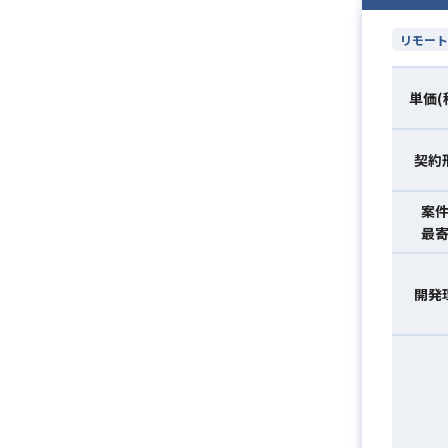
リモート
単価(
契約
案
最
開発