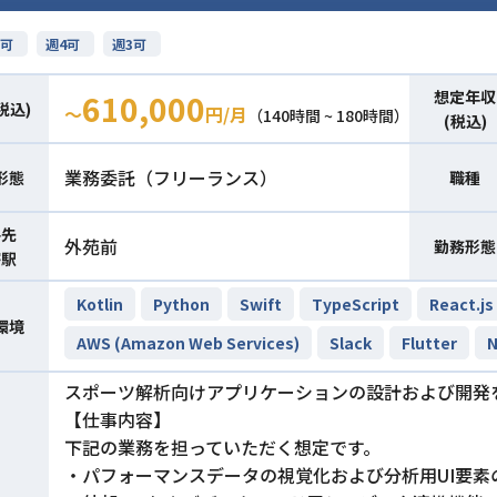
可
週4可
週3可
想定年収
610,000
税込)
〜
円/月
（140時間 ~ 180時間）
(税込)
業務委託（フリーランス）
形態
職種
件先
外苑前
勤務形態
寄駅
Kotlin
Python
Swift
TypeScript
React.js
環境
AWS (Amazon Web Services)
Slack
Flutter
N
スポーツ解析向けアプリケーションの設計および開発
【仕事内容】
下記の業務を担っていただく想定です。
・パフォーマンスデータの視覚化および分析用UI要素