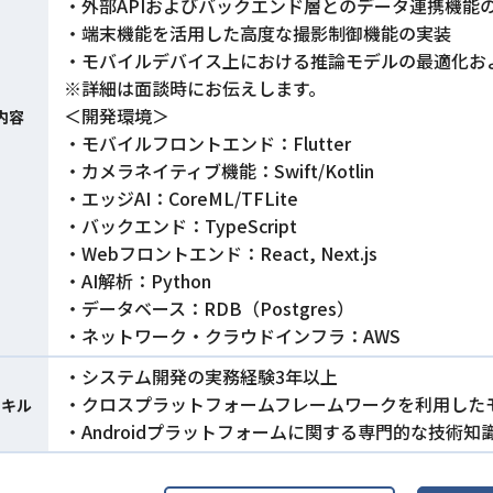
・外部APIおよびバックエンド層とのデータ連携機能
・端末機能を活用した高度な撮影制御機能の実装
・モバイルデバイス上における推論モデルの最適化お
※詳細は面談時にお伝えします。
＜開発環境＞
内容
・モバイルフロントエンド：Flutter
・カメラネイティブ機能：Swift/Kotlin
・エッジAI：CoreML/TFLite
・バックエンド：TypeScript
・Webフロントエンド：React, Next.js
・AI解析：Python
・データベース：RDB（Postgres）
・ネットワーク・クラウドインフラ：AWS
・システム開発の実務経験3年以上
・クロスプラットフォームフレームワークを利用した
スキル
・Androidプラットフォームに関する専門的な技術知