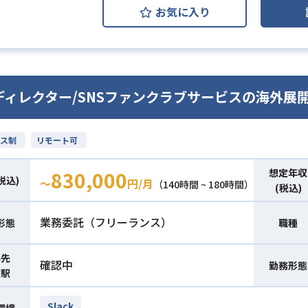
お気に入り
ディレクター/SNSファンクラブサービスの海外展
ス制
リモート可
想定年収
830,000
税込)
〜
円/月
（140時間 ~ 180時間）
(税込)
業務委託（フリーランス）
形態
職種
件先
確認中
勤務形態
寄駅
Slack
環境