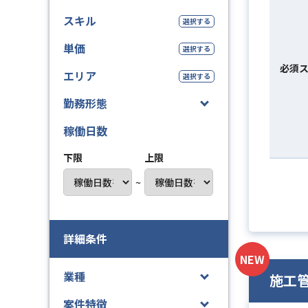
スキル
選択する
単価
選択する
必須
エリア
選択する
勤務形態
稼働日数
下限
上限
~
詳細条件
NEW
業種
施工
案件特徴