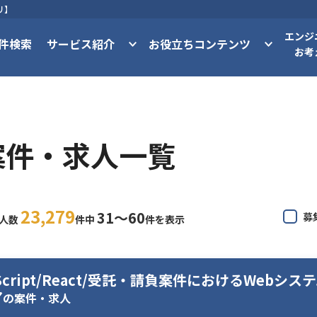
リ】
エンジ
件検索
サービス紹介
お役立ちコンテンツ
お考
案件・求人一覧
23,279
31〜60
募
求人数
件中
件を表示
eScript/React/受託・請負案件におけるWeb
ア
の案件・求人