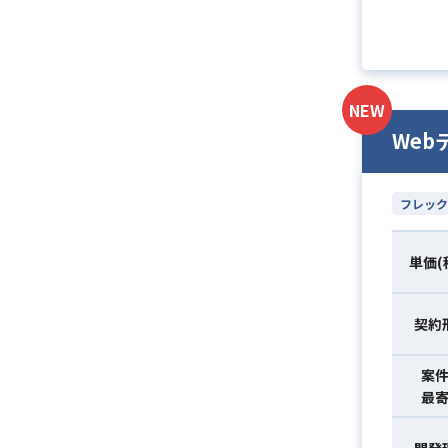
NEW
Web
フレック
単価(
契約
案
最
開発