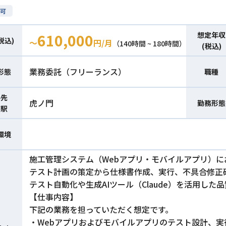
可
想定年収
610,000
税込)
〜
円/月
（140時間 ~ 180時間）
(税込)
業務委託（フリーランス）
形態
職種
件先
虎ノ門
勤務形態
寄駅
環境
施工管理システム（Webアプリ・モバイルアプリ）に
テスト計画の策定から仕様書作成、実行、不具合修正
テスト自動化や生成AIツール（Claude）を活用し
【仕事内容】
下記の業務を担っていただく想定です。
・Webアプリおよびモバイルアプリのテスト設計、実