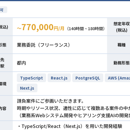
可
想定年収
770,000
税込)
〜
円/月
（140時間 ~ 180時間）
(税込)
業務委託（フリーランス）
形態
職種
件先
都内
勤務形態
寄駅
TypeScript
React.js
PostgreSQL
AWS (Amaz
環境
Next.js
請負案件にご参画いただきます。
時期やリソース状況、適性に応じて複数ある案件の中
内容
（業務系Webシステム開発やヒアリング支援AIの開
・TypeScript/React（Next.js）を用いた開発経験