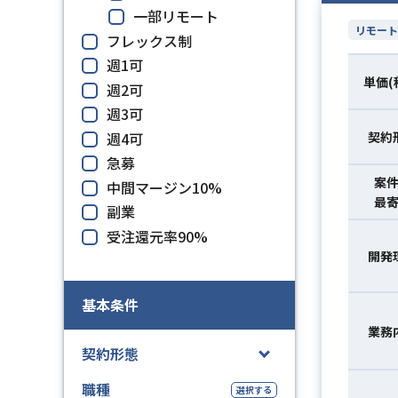
一部リモート
リモート
フレックス制
週1可
単価(
週2可
週3可
週4可
契約
急募
案
中間マージン10%
最
副業
受注還元率90%
開発
基本条件
業務
契約形態
職種
選択する