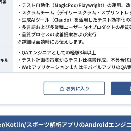
内容
・テスト自動化（MagicPod/Playwright）の運用
・スクラムチーム（デイリースクラム・スプリントレ
・生成AIツール（Claude）を活用したテスト効率化
・多言語および多業種ユーザー向けプロダクトの品質
・品質プロセスの改善提案および実行
※詳細は面談時にお伝えします。
・QAエンジニアとしての経験3年以上
・テスト計画の策定からテスト仕様書作成、不具合修
スキル
・WebアプリケーションまたはモバイルアプリのQA
お気に入り
tter/Kotlin/スポーツ解析アプリのAndroidエンジ