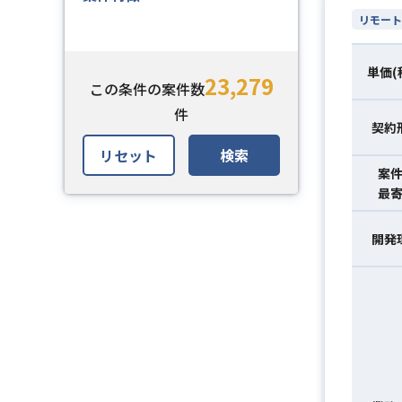
リモート
単価(
23,279
この条件の案件数
件
契約
リセット
検索
案
最
開発