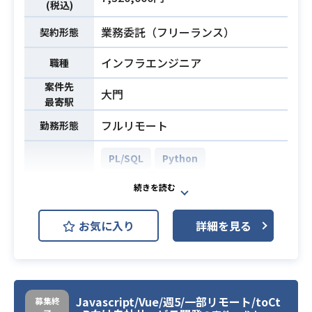
【具体的業務内容】
(税込)
・ユーザビリティを高めるUI/UXの検
業務委託（フリーランス）
契約形態
討、実現
・機能拡張や改善がしやすい設計や
インフラエンジニア
職種
技術の検討、導入
案件先
・バックエンドエンジニアと連携し
大門
最寄駅
最適な開発プロセスの実行
業務内容
【開発環境】
フルリモート
勤務形態
- PHP, Ruby, Golang, JavaScript
- Codeigniter, Ruby on Rails, Back
PL/SQL
Python
bone.js, Laravel, Vue.js
Oracle Database
- Amazon RDS （Aurora）, Amazon
AWS (Amazon Web Services)
ElastiCache （Redis）
開発環境
お気に入り
詳細を見る
- Docker, CircleCI, Kubernetes
AWS EC2 (Amazon EC2)
- GitHub, JIRA
AWS Lambda
- Slack , Confluence
AWS RDS (Amazon RDS)
IBM
・Webフロントエンド実務経験3年以
Javascript/Vue/週5/一部リモート/toCt
募集終
上（HTML/CSS/JavaScript）