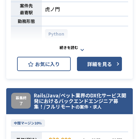
す。
案件先
虎ノ門
最寄駅
・（開発ベンダーとして）ウォータ
勤務形態
ーフォール/アジャイルでの中規模以
上（30人月以上）のプロジェクトで
Python
のPM/PL経験（PMOではありませ
AWS DynamoDB (Amazon Dynam
ん）
oDB)
・JavaやJavaScriptなどの開発経験
AWS EC2 (Amazon EC2)
（スクラッチ開発のご経験が必要と
お気に入り
詳細を見る
AWS ECS
AWS Lambda
開発環境
いう意図です）
・SQLの設計、開発経験
AWS RDS (Amazon RDS)
・プロジェクトを自分事としてとら
AWS S3
AWS VPC
Linux
えていただき、責任を持って推進で
Rails/Java/ペット業界のDX化サービス開
募集終
GitHub Enterprise
Terraform
発におけるバックエンドエンジニア募
きる
了
必須スキル
集！/フルリモート
の案件・求人
・プロジェクトリーダーとして、最
・クラウドやテレワークの普及によ
後まで責任を持ってご対応いただけ
りゼロトラスト型のセキュリティに
中間マージン10%
る方
移行するお客さま企業を支援するセ
・自ら考え行動し、主体的に業務を
キュリティサービスのシステム開発