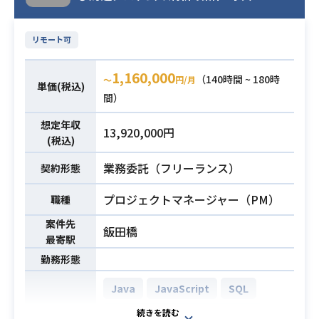
が数百万以上など
AWS RDS (Amazon RDS)
・過去参画した各サービスにおい
AWS S3
Docker
Jenkins
て、アーキテクチャ（フロントエン
リモート可
ド、バックエンドの開発言語、サー
JIRA
Kubernetes
Terraform
1,160,000
バ構成など）を正確に理解している
（140時間 ~ 180時
〜
円/月
単価(税込)
こと
求人検索エンジンサービスのデータ
間）
エンジニアとして、
想定年収
13,920,000円
ビッグデータ解析/分散処理基盤開発
(税込)
をお任せします。今後様々な連携を
業務委託（フリーランス）
行っていく上でのデータ基盤開発を
契約形態
強化していく方針であり、その推進
プロジェクトマネージャー（PM）
職種
をお願いできればと考えておりま
す。
案件先
飯田橋
【業務詳細】
最寄駅
・AWSを利⽤したビッグデータ解析
勤務形態
⽤分散処理基盤のアーキテクチャ選
業務内容
Java
JavaScript
SQL
定から設計
・実装、運⽤フロー⾃動化の提案、
AWS (Amazon Web Services)