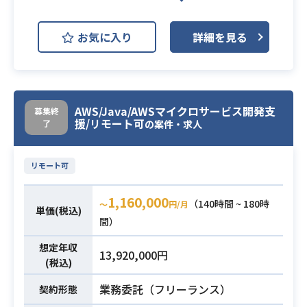
実装
開発環境
AWS EC2 (Amazon EC2)
・ビジネスサイドの要望をヒアリン
お気に入り
詳細を見る
グ、最適なアーキテクチャの選定
AWS RDS (Amazon RDS)
・各所ニーズ(マーケター、サイエン
・建築会社の基幹システムおよび周
ティスト、機械学習エンジニアな
辺システムの刷新プロジェクトのPM
ど）に応じたデータセットの作成
AWS/Java/AWSマイクロサービス開発支
サポートを行っていただきます。
・機械学習エンジニアと協業し、機
募集終
業務内容
援/リモート可
了
の案件・求人
・AWSのマイクロサービスを利用し
械学習モデルのAPI環境の実装や、gi
たシステム開発案件です。
t,CI/CDの仕組み作りと維持
リモート可
・中規模（30人月）以上のプロジェ
・データ処理基盤の設計/構築、また
クトマネージャー、プロジェクトリ
は運用経験1年以上
1,160,000
（140時間 ~ 180時
〜
円/月
ーダー経験
・Apache Airflow (Amazon MWAA,
単価(税込)
間）
・JavaやJavaScriptの開発経験
Google Cloud Composer) などのワ
必須スキル
・基幹システム開発経験
ークフローオーケストレーションを
想定年収
13,920,000円
・SQLの設計、開発経験
利用した開発経験
(税込)
・自ら考え行動し、主体的に業務を
・SQL による簡単なデータ分析の経
業務委託（フリーランス）
契約形態
進められる
験