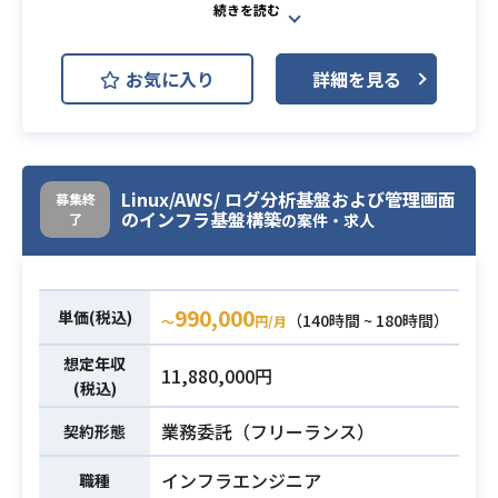
AWS (Amazon Web Services)
開発環境
AWS EC2 (Amazon EC2)
お気に入り
詳細を見る
AWS RDS (Amazon RDS)
アジャイル開発手法（ユーザー機能
駆動開発）にて行われる、AWSのサ
Linux/AWS/ ログ分析基盤および管理画面
ーバレス、マイクロサービスを活用
募集終
のインフラ基盤構築
了
の案件・求人
した、業務アプリケーション開発プ
ロジェクトにて、プロジェクトリー
ダーとしてプロジェクトのファシリ
テーションサポートを行っていただ
990,000
単価(税込)
（140時間 ~ 180時間）
〜
円/月
業務内容
きます。
想定年収
・元請の統合PMのもと、チームメン
11,880,000円
(税込)
バー、顧客とのコミュニケーション
ハブとして、
業務委託（フリーランス）
契約形態
また課題解決などを行い、プロジ
ェクト推進をサポートいただきま
インフラエンジニア
職種