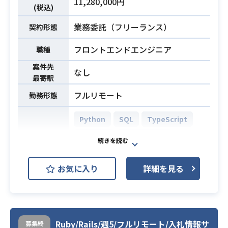
11,280,000円
(税込)
エンド開発をご担当いただきます。
業務委託（フリーランス）
契約形態
・サーバーサイドエンジニア 経験 7
年以上
必須スキル
フロントエンドエンジニア
職種
・Laravelの経験2年以上
案件先
なし
最寄駅
フルリモート
勤務形態
Python
SQL
TypeScript
React.js
PostgreSQL
開発環境
AWS RDS (Amazon RDS)
お気に入り
詳細を見る
React Native
オープンデータとGoogle Map APIを
利用したWebアプリ開発を行ってい
Ruby/Rails/週5/フルリモート/入札情報サ
ただきます。
募集終