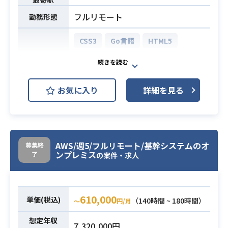
エンド）
フルリモート
必須スキル
勤務形態
・Rspecなどを使ったテストコード
を書いた経験
CSS3
Go言語
HTML5
・Gitを使った開発経験
JavaScript
PHP
Ruby
・検索処理等のパフォーマンスチュ
ーニングの経験
Backbone.js
CodeIgniter
・API の開発経験
お気に入り
詳細を見る
Laravel
Ruby on Rails
Vue.js
開発環境
AWS ElastiCache
AWS RDS (Amazon RDS)
AWS/週5/フルリモート/基幹システムのオ
募集終
CircleCI
Docker
GitHub
ンプレミス
了
の案件・求人
JIRA
Kubernetes
自社教育系サービスにおけるフロン
610,000
単価(税込)
（140時間 ~ 180時間）
〜
円/月
トエンドの開発全般をお願いしま
す。
想定年収
7,320,000円