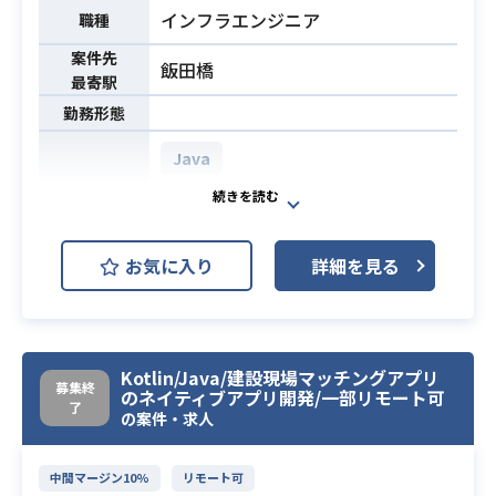
・円滑なコミュニケーションができ
必須スキル
インフラエンジニア
職種
る
案件先
・お客様と仕様検討やレビュー等の
飯田橋
最寄駅
コミュニケーションが抵抗なくでき
勤務形態
る
・AWSサービスを活用したサーバレ
Java
ス・マイクロサービス開発が未経験
AWS (Amazon Web Services)
の場合、自ら調べ主体的に進められ
開発環境
る
AWS Lambda
お気に入り
詳細を見る
AWS RDS (Amazon RDS)
・AWSマイクロサービスを活用し
た、業務アプリケーション開発を行
Kotlin/Java/建設現場マッチングアプリ
っていただきます。
業務内容
募集終
のネイティブアプリ開発/一部リモート可
了
・AWS上での開発の即戦力を期待し
の案件・求人
ております。
中間マージン10%
リモート可
・AWSマイクロサービス開発実績