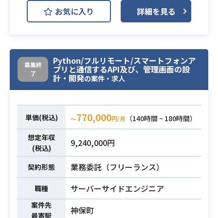
・4～5月：要件定義
お気に入り
詳細を見る
・6月：基本設計
Ruby on Rails
Vue.js
開発環境
・7月～9月：開発
AWS ElastiCache
・10月～24年1月：テスト
AWS RDS (Amazon RDS)
・24年2月～：並行稼働
Python/フルリモート/スマートフォンア
・24年4月末：カットオーバー
募集終
CircleCI
Docker
GitHub
プリと通信するAPI及び、管理画面の設
了
計・開発
の案件・求人
JIRA
・AWSの経験3年以上(下記のいずれ
かでの経験※優先度順に並べてま
個人向けサービスと法人向けサービ
す。)※年数については目安となりま
770,000
単価(税込)
（140時間 ~ 180時間）
スの開発を担当していただきます。
〜
円/月
す。
【業務内容】
→EC2
想定年収
9,240,000円
・フロントエンド開発全般
→Lambd
(税込)
・ユーザビリティを高めるUI/UXの検
→Glue
必須スキル
業務委託（フリーランス）
契約形態
討、実現
→Step Functions
・機能拡張や改善がしやすい設計や
→CloudFormation
サーバーサイドエンジニア
職種
技術の検討、導入
→Redshift
・バックエンドエンジニアと連携し
案件先
・サーバーサイド開発にてPythonの
神保町
最寄駅
最適な開発プロセスの実行