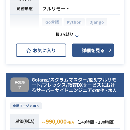
使用経験がある方
【開発環境】
・サーバーサイド開発にてOracle P
フルリモート
勤務形態
業務内容
・PHP, Ruby, Golang, JavaScript
L/SQLの使用経験がある方
・Codeigniter, Ruby on Rails, Back
Go言語
Python
Django
bone.js, Laravel, Vue.js
AWS DynamoDB (Amazon Dynam
・ Amazon RDS （Aurora）, Amazo
oDB)
MySQL
n ElastiCache （Redis）
お気に入り
詳細を見る
・Docker, CircleCI, Kubernetes
AWS (Amazon Web Services)
・GitHub, JIRA
AWS EC2 (Amazon EC2)
開発環境
・Slack , Confluence
デザイン寄りの方（Wordpress、ホ
AWS RDS (Amazon RDS)
Nginx
Golang/スクラムマスター/週5/フルリモ
ームページ、ECサイトなど）はミス
募集終
Ansible
Docker
ート/フレックス/教育DXサービスにおけ
マッチとなります。
了
るサーバーサイドエンジニア
の案件・求人
Elasticsearch
Git
GitLab
・Webフロントエンド実務経験 3年
Slack
中間マージン10%
以上（HTML/CSS/JavaScript）
・Vueの実務経験1年以上
主にPythonを使用してスマートフォ
必須スキル
990,000
・要件定義～運用保守まで一連の開
単価(税込)
（140時間 ~ 180時間）
〜
円/月
ンアプリと通信するAPI及び、管理画
発経験3年以上