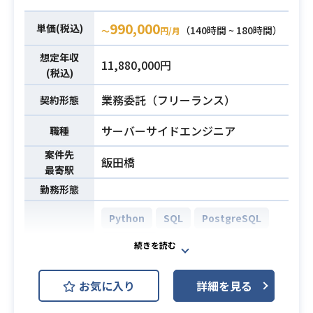
・プロダクト開発チーム力向上へ提
スの信頼性向上を目的とした
これまでは少人数での運営を行って
案、貢献
最新のシステム構成への推進および
990,000
おりましたが、今後は活動拡大を計
単価(税込)
（140時間 ~ 180時間）
〜
円/月
技術検証を行っていただきます。
画しており、
業務内容
・バックエンドの開発実務経験4年以
想定年収
システムの標準構成設計に必要とな
事業を推進しつつも社内のチーム体
11,880,000円
上
(税込)
る技術の改善を推進する立場を担っ
制をしっかり作っていきたいと考え
・Ruby on Railsの開発経験3年以上
て頂きます。
ております。
業務委託（フリーランス）
契約形態
・設計フェーズの経験3年以上
・DB監視改善の推進（未然検知、ロ
事業を躍進させるという社内方針の
・SPAの開発経験
必須スキル
サーバーサイドエンジニア
グ収集、障害検知等の環境整備）
職種
業務内容
元、現状と事業の方向性を理解した
・AWSの利用経験
・DB構成標準の作成と展開推進
上で開発サイドとして最適解を考え
・アーキテクチャについての知見
案件先
飯田橋
・DB関連のレビュー
て行動に移すことのできる、
最寄駅
・自ら積極的に学び、行動に移せる
・積極的な高可用性や高信頼性のDB
そのような経験を持った方、事業と
方
勤務形態
システムへの改善提案
開発のバランス感覚の優れた方に、
・DB運用におけるセキュリティを考
Python
SQL
PostgreSQL
参画いただきたいと思っておりま
慮したシステムリリース自動化（De
す。
AWS ECS
vSecOps）へのシステム運用改善
チームのモチベーションを向上さ
AWS RDS (Amazon RDS)
開発環境
・DB関連障害のポストモーテムの実
せ、チーム全体の能力の向上に貢献
お気に入り
詳細を見る
施
したい、というマインドをお持ちの
AWS Route53
AWS S3
方ですと、