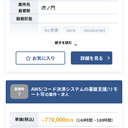
を解消する
案件先
虎ノ門
・開発者からの詳細設計レビュー、
最寄駅
コードレビューを行い、開発者に修
勤務形態
正してもらう
・改善点の提案、チーム内のナレッ
Go言語
Java
JavaScript
ジ化を行う
Python
TypeScript
・テックリードの経験がある方
React.js
Spring Boot
・プロダクトのPRD策定
お気に入り
詳細を見る
AWS ECS
AWS Lambda
開発環境
業務要件を上流（PdM）からヒ
AWS RDS (Amazon RDS)
アリング
システム要件作成（ドラフト作
AWS S3
AWS VPC
Docker
成～PdMの承認）
AWS/コード決済システムの基盤支援/リモ
募集終
GitHub
Google Analytics
開発者へのシステム要件説明
ート可
了
の案件・求人
・開発者からの詳細設計や提案のレ
必須スキル
スクラムチームでのアジャイル開発
ビュー
で以下を対応いただきます。
・開発者作成プログラムのコードレ
770,000
・社内API基盤の利用/管理/運用を簡
単価(税込)
（140時間 ~ 180時間）
〜
円/月
ビュー
単にするサービスポータルの新規機