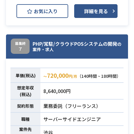
AWS Aurora (Amazon Aurora)
お気に入り
詳細を見る
AWS ECS
AWS Lambda
開発環境
AWS RDS (Amazon RDS)
ETL
Git
GitHub Enterprise
PHP/常駐/クラウドPOSシステムの開発
募集終
の
Terraform
了
案件・求人
エネルギー業界の顧客向け業務シス
テムでAWSを利用したETL開発を行
720,000
っていただきます。
単価(税込)
（140時間 ~ 180時間）
〜
円/月
ペアプロ/モブプロを採用しており、
想定年収
他のエンジニアへの技術指導も開発
8,640,000円
(税込)
と並行してお願いします。
具体的には面談の際にお話しします
業務委託（フリーランス）
契約形態
が、キャンペーン等の申込情報や契
業務内容
サーバーサイドエンジニア
職種
約情報の一元管理ができておらず、
随時開発を行っています。
案件先
渋谷