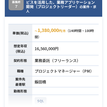
・今回EOSLを迎える部分について、
ビスを活用した、業務アプリケーション
募集終
・システム設計、実装、運用までの
開発（プロジェクトリーダー）
新たに設計/実装
了
の案件・求
一連の経験
人
・随時発生する追加機能に関する設
・SPA開発経験
計/構築
業務内容
・サーバーサイド技術（REST AP
システム構成：
I,、GraphQL実装など）
1,380,000
・AWS上にてサービスを提供、既存
（140時間 ~ 180時
〜
円/月
単価(税込)
本番稼働しているシステムと今後更
間）
改するシステム設計の双方を対応
想定年収
16,560,000円
利用製品：
(税込)
・AWSクラウド: EC2、RDS、S3、E
業務委託（フリーランス）
LB、Lambda、CloudWatchなどマ
契約形態
ネージド全般
プロジェクトマネージャー（PM）
職種
・各種サービスの操作、設計経験(A
案件先
必須スキル
飯田橋
WS: EC2/RDS/S3/ELB等、Linux)
最寄駅
勤務形態
SQL