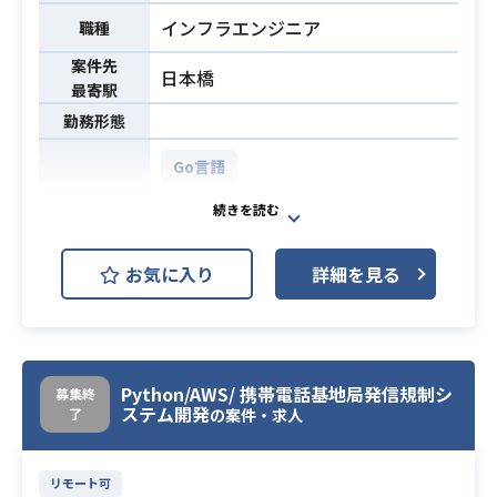
事業を躍進させるという社内方針の
だけるようなリードエンジニアを募
インフラエンジニア
元、現状と事業の方向性を理解した
職種
集しており、
上で開発サイドとして最適解を考え
案件先
2019年4月に無料のコミュニケーシ
日本橋
て行動に移すことのできる、
最寄駅
ョンツールとしてスタート、全国約9
そのような経験を持った方、事業と
勤務形態
50動物病院と提携しています。
開発のバランス感覚の優れた方に、
有料機能としては、2021年8月に本
参画いただきたいと思っておりま
Go言語
オンライン受付／2022年3月に予防
す。
AWS DynamoDB (Amazon Dynam
リマインダーをリリース。
チームのモチベーションを向上さ
oDB)
2022年7月時点で有料契約は合計約8
AWS EC2 (Amazon EC2)
せ、チーム全体の能力の向上に貢献
0病院です。
お気に入り
詳細を見る
したい、というマインドをお持ちの
AWS ECS
AWS Lambda
開発環境
現在は主に動物病院向け機能を拡充
方ですと、
しています。
AWS RDS (Amazon RDS)
GitHub
より大きな力になるのではないかと
日々の業務の中で動物病院の現場に
思っております。
JIRA
Slack
Terraform
おける生声を吸い上げ、機能のアッ
【具体的な業務内容】
Python/AWS/ 携帯電話基地局発信規制シ
募集終
Confluence
プデートを随時行いつつ、新しい機
ステム開発
・Webアプリケーションの開発
了
の案件・求人
能開発にも取り組んでおり、
・既存機能の改善、新規機能の開発
新規プロジェクトに参画し、サービ
今後はユーザー向け機能のリニュー
・リファクタリング
ス（プロダクト）利用のデータベー
アルを計画しています。
リモート可