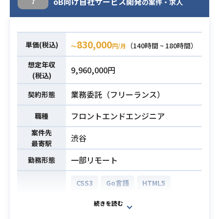
oB向け自社サービス開発
了
OracleDB、VB.NETのクライアント
の案件・求人
・Vueの実務経験2年以上
アプリケーションの移行/改修になり
必須スキル
・要件定義～運用保守まで一連の開
ます。
発経験
自社オンプレ基幹システム大小含め8
830,000
単価(税込)
（140時間 ~ 180時間）
〜
円/月
・アーキテクチャ設計の経験
システム中6システムのAWS移行に伴
い、
想定年収
9,960,000円
その内の1システムの基本設計から携
(税込)
わって頂きます。
業務委託（フリーランス）
契約形態
【対象システム】
・レセプトデータを扱う基幹システ
フロントエンドエンジニア
職種
ム
案件先
【移行計画】
渋谷
業務内容
最寄駅
・サーバー：IBM Netezza → AWS
一部リモート
勤務形態
RedShift
・DB：oracle → AWS oracle
CSS3
Go言語
HTML5
・アプリ：既存を移行※移行に伴い
サーバーサイドの改修をします。
JavaScript
PHP
Ruby
【スケジュール】
CodeIgniter
Laravel