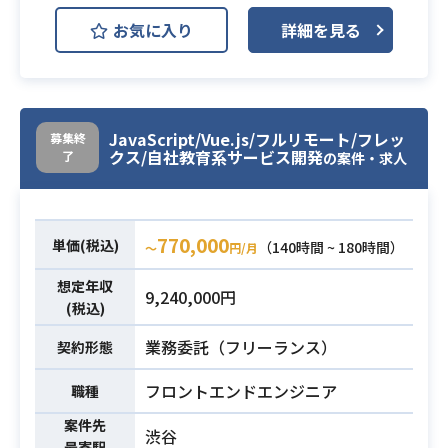
AWS RDS (Amazon RDS)
開発環境
お気に入り
詳細を見る
CircleCI
Elasticsearch
GitHub
RSpec
Slack
クラウドソーシング事業やBPO事業
JavaScript/Vue.js/フルリモート/フレッ
募集終
を展開している企業にて、
クス/自社教育系サービス開発
了
の案件・求人
入札情報サービスの機能開発/保守開
発 をご担当いただきます。
業務内容
・入札案件情報の検索、登録を行うA
770,000
単価(税込)
PIの開発
（140時間 ~ 180時間）
〜
円/月
・機能開発、保守開発(フロントエン
想定年収
9,240,000円
ドを含む)
(税込)
・Webシステム/サービス開発経験3
業務委託（フリーランス）
契約形態
年以上
フロントエンドエンジニア
職種
・基本設計経験1年以上
・Ruby on Rails を使った開発経験2
案件先
渋谷
年以上（サーバーサイド、フロント
最寄駅