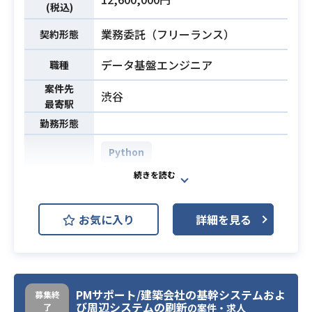
・大規模データの処理のため、DB
(税込)
（MySQL⇒AWS）の変更も検討して
業務委託（フリーランス）
契約形態
います。
データ基盤エンジニア
職種
・PHP(Laravel/Lumen)での開発経
案件先
験3年以上
渋谷
最寄駅
・PHPでのバックエンド(APIなど)開
勤務形態
発経験
・大規模サービスのシステム開発経
Python
験があること。
AWS Aurora (Amazon Aurora)
（※以下は目安ではございますが、
大規模なシステムを取り扱う上での
BigQuery
パフォーマンスを意識した開発、テ
お気に入り
詳細を見る
AWS (Amazon Web Services)
スト、改善、チューニング経験があ
必須スキル
る方）
AWS CloudFront
開発環境
例：日次のトラフィック数が多
AWS EC2 (Amazon EC2)
いサービス or 1回の処理するレコー
PMサポート/建築会社の基幹システムおよ
募集終
AWS Lambda
ド数が数十万以上 or 累計レコード数
び周辺システムの刷新
了
の案件・求人