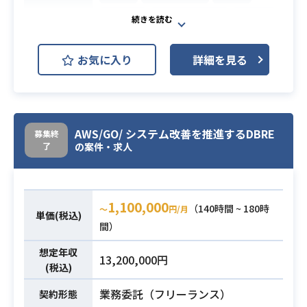
リマインダーをリリース。
jQuery
Ruby on Rails
Vue.js
2022年7月時点で有料契約は合計約8
AWS (Amazon Web Services)
0病院です。
お気に入り
詳細を見る
AWS EC2 (Amazon EC2)
現在は主に動物病院向け機能を拡充
開発環境
しています。
AWS RDS (Amazon RDS)
日々の業務の中で動物病院の現場に
CircleCI
GitHub
おける生声を吸い上げ、機能のアッ
AWS/GO/ システム改善を推進するDBRE
募集終
プデートを随時行いつつ、新しい機
Google Analytics
Mackerel
了
の案件・求人
能開発にも取り組んでおり、
Slack
今後はユーザー向け機能のリニュー
アルを計画しています。
動物病院の先生や専門家と一緒に、
これまでは少人数での運営を行って
1,100,000
業務内容
（140時間 ~ 180時
〜
円/月
飼い主さんとペットに安心の毎日を
単価(税込)
おりましたが、今後は活動拡大を計
間）
お届けするWebサービスの開発にリ
画しており、
ードエンジニアとして携わっていた
想定年収
事業を推進しつつも社内のチーム体
13,200,000円
だきます！
(税込)
制をしっかり作っていきたいと考え
ペット業界のDXを実現するために、
ております。
業務委託（フリーランス）
契約形態
プロダクト開発をより推進していた