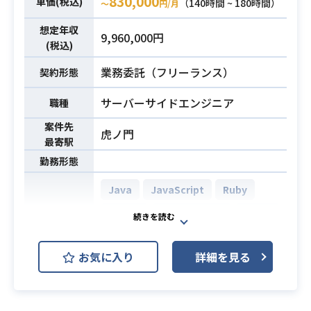
830,000
進められる
単価(税込)
（140時間 ~ 180時間）
〜
円/月
におきまして
・円滑なコミュニケーションができ
想定年収
セキュリティリスクの可視化やイ
る
9,960,000円
業務内容
(税込)
ンシデント管理を行うログ分析基盤
・お客様と仕様検討やレビュー等の
の開発に従事していただきます。
コミュニケーションが抵抗なくでき
業務委託（フリーランス）
契約形態
・AWSの利用サービス
る
EC2、ECS、Lambda、S3、RDS、
サーバーサイドエンジニア
職種
・ご自身が不明な技術については自
DynamoDB、VPC、CloudFront、S
ら調べ主体的に進められる
案件先
虎ノ門
QS、SNS、Athena等
最寄駅
勤務形態
・Linux上での運用、開発経験
・AWSのマネージドサービスで可用
Java
JavaScript
Ruby
性を意識した構築、運用ができる
jQuery
Ruby on Rails
Vue.js
・VPCなどを用いてセキュアなネッ
トワーク設計ができる
AWS (Amazon Web Services)
・CloudWatch などを用いたAWS上
お気に入り
詳細を見る
AWS EC2 (Amazon EC2)
のリソースの監視設計、構築ができ
開発環境
必須スキル
AWS RDS (Amazon RDS)
る
・Terraform などを用いたIaC構築経