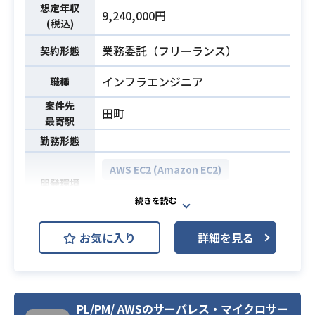
・WEBアプリケーションの開発と保
想定年収
能追加及び、既存機能やシステム全
業務内容
9,240,000円
守運用経験
(税込)
体の改修/改善活動
・以下の技術に精通している
・スマートシティ構想で、サービス
業務委託（フリーランス）
契約形態
Java / Spring Boot
事業者が都市OS機能を確認、利用で
AWSを利用した設計・実装
インフラエンジニア
職種
きるサービスポータルの新規開発
案件先
田町
・Reactでの開発経験
最寄駅
・デザイナが作成したワイヤーフレ
勤務形態
ームから、同じデザインをHtml/Css/
JavaScriptで実装できること
AWS EC2 (Amazon EC2)
開発環境
・レスポンシブデザインの実装経験
AWS RDS (Amazon RDS)
Linux
・Gitを使ったチーム開発経験
・Github flow/Git flowなどの定めら
コード決済システムの基盤支援をご
お気に入り
れたフローに基づいたソース管理、
詳細を見る
担当いただきます。
コードレビューの経験
必須スキル
案件概要は下記になります。
・AWSでの開発経験
・AWS上に構築したコード決済シス
・コンシューマ向けWebサービスで
テムの設計、運用
のフロント開発経験
PL/PM/ AWSのサーバレス・マイクロサー