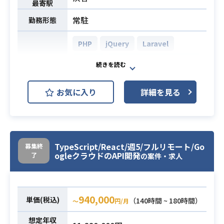
業務担当者が画面から条件指定し
最寄駅
て、検索することでキャンペーンの
常駐
勤務形態
対象者の情報を活用できるようにす
るなどの効率化を図るためのデータ
PHP
jQuery
Laravel
基盤を構築作業になります。
Vue.js
AWS RDS (Amazon RDS)
開発環境
・Gitを用いたチーム開発経験、コー
Docker
GitHub
Redmine
ドレビューの経験
お気に入り
詳細を見る
Slack
・Pythonを利用したETL, Webアプ
リケーションの開発経験
[案件内容]
・Pytestを用いたテストコード作成
自社サービスのSREとしての業務を
の経験
必須スキル
TypeScript/React/週5/フルリモート/Go
お任せします。
募集終
・AWS(Lambda, ECS, Glue, StepFu
ogleクラウドのAPI開発
了
の案件・求人
フードテック×リテールテック×フ
nctions, S3, RDS, Aurora 等)を利用
ィンテックと
したETL開発経験
業務内容
3領域を跨ぐ自社サービスの販売管理
・スクラムでの開発経験（スクラム
システムのバックエンド開発全般を
で何が大事か、また、スクラムを用
940,000
単価(税込)
（140時間 ~ 180時間）
〜
円/月
お任せします。
いたプロセス改善を理解している）
想定年収
機能追加・改修・運用に伴うバック