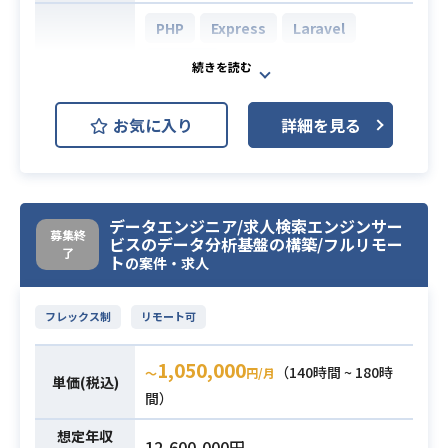
M、CloudWatch
・アーキテクチャについての知見
・PostgreSQLでの開発経験
PHP
Express
Laravel
（あれば嬉しいです）
・MacPCでの開発
・自ら積極的に学び、行動に移せる
Node.js
方
AWS Aurora (Amazon Aurora)
お気に入り
詳細を見る
AWS EC2 (Amazon EC2)
AWS ElastiCache
開発環境
AWS RDS (Amazon RDS)
データエンジニア/求人検索エンジンサー
募集終
AWS VPC
Backlog
GitHub
ビスのデータ分析基盤の構築/フルリモー
了
ト
の案件・求人
GitLab
JIRA
Slack
Confluence
フレックス制
リモート可
・某大手化粧品口コミメディアの口
1,050,000
（140時間 ~ 180時
〜
円/月
単価(税込)
コミサイト内でのユーザーアクショ
間）
ンを保持する基盤のエンハンス開発
を行っていただきます。
業務内容
想定年収
12,600,000円