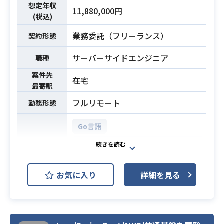
面の設計・開発を中心にお任せいた
想定年収
・3名以上でのチーム開発経験
11,880,000円
します。
(税込)
業務内容
ご経験に応じて要望の取りまとめ
業務委託（フリーランス）
契約形態
や、PMから機能改善の要望対応など
コミュニケーションを取りながら業
サーバーサイドエンジニア
職種
務を進めて頂きます。
案件先
在宅
最寄駅
・5年以上のWebアプリケーションの
開発経験
フルリモート
勤務形態
・Pythonのプログラミング言語での
APIの設計・開発・運用経験
Go言語
・AWSなどパブリッククラウドを用
AWS Elasticsearch Service (Amaz
いた運用経験
必須スキル
on Elasticsearch Service)
AWS RDS (Amazon RDS)
開発環境
・規模を問わず技術選定やアーキテ
お気に入り
詳細を見る
クチャ設計の経験
Docker
GitHub
JIRA
・GitLab/GitHubもしくは類似のバ
Kubernetes
ージョン管理システムを利用したチ
ームでの開発経験
BtoCサービスでは71万人の会員、Bt