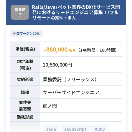
CircleCI
GitHub
験
Rails/Java/ペット業界のDX化サービス開
募集終
Google Analytics
Mackerel
発におけるリードエンジニア募集！/フル
・AWS上での運用自動化やDevOps
了
リモート
の案件・求人
に関する知見
Slack
・AWS Lambda などを用いて、シン
中間マージン10%
プルなバッチ処理を実装できる
動物病院の先生や専門家と一緒に、
飼い主さんとペットに安心の毎日を
880,000
単価(税込)
（140時間 ~ 180時間）
お届けするWebサービスの開発にエ
〜
円/月
ンジニアメンバーとして携わってい
想定年収
10,560,000円
ただきます！
(税込)
ペット業界のDXを実現するために、
業務委託（フリーランス）
契約形態
プロダクト開発をより推進していた
だけるようなエンジニアを募集して
サーバーサイドエンジニア
職種
おり、
2019年4月に無料のコミュニケーシ
案件先
虎ノ門
最寄駅
ョンツールとしてスタート、全国約9
50動物病院と提携しています。
勤務形態
有料機能としては、2021年8月に本
Java
JavaScript
Ruby
オンライン受付／2022年3月に予防