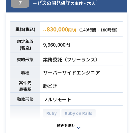
業務内容
ービスの開発保守
了
の案件・求人
・地図アプリの改修
・今期上期に作成したアプリケーシ
ョンの修正がメイン。
830,000
単価(税込)
（140時間 ~ 180時間）
〜
円/月
・Webアプリ開発経験5年程度
・React＋TypeScriptの開発経験
想定年収
9,960,000円
必須スキル
・Pythonの開発経験
(税込)
・PostgreSQL（AWS RDS）の知見
業務委託（フリーランス）
契約形態
サーバーサイドエンジニア
職種
案件先
勝どき
最寄駅
フルリモート
勤務形態
Ruby
Ruby on Rails
MongoDB