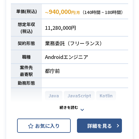
利用サービス例：
940,000
単価(税込)
（140時間 ~ 180時間）
〜
円/月
・AWS Lambda
・AWS Amplify
想定年収
11,280,000円
・AWS DynamoDB
(税込)
・AWS Cognito
必須スキル
業務委託（フリーランス）
契約形態
・AWS API Gateway
・自ら考え行動し、主体的に業務を
Androidエンジニア
職種
進められる
案件先
・円滑なコミュニケーションができ
都庁前
最寄駅
る
勤務形態
Java
JavaScript
Kotlin
Swift
TypeScript
Vue.js
MySQL
Android
開発環境
お気に入り
詳細を見る
AWS (Amazon Web Services)
AWS RDS (Amazon RDS)
GitHub