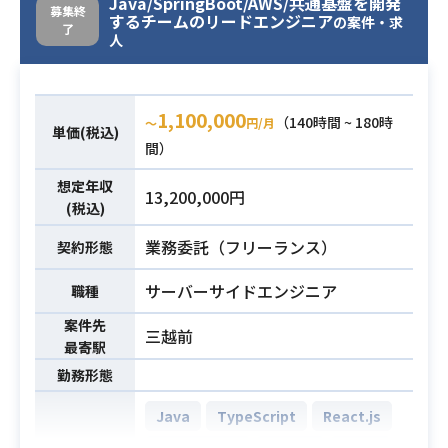
Java/SpringBoot/AWS/共通基盤を開発
募集終
するチームのリードエンジニア
oBサービスでは2400社以上の顧客を
の案件・求
了
人
抱える規模のサービスを
運営・開発している企業さまの案件
でございます。
1,100,000
デジタル庁の新設やコロナ禍によ
（140時間 ~ 180時
〜
円/月
単価(税込)
り、オンライン学習への需要は一層
間）
高まっており、
想定年収
国や省庁、地方自治体や大学といっ
13,200,000円
(税込)
た、民間企業以外との連携も盛んに
進めています。
業務委託（フリーランス）
契約形態
これまでのサービスにより一生力を
サーバーサイドエンジニア
職種
入れるべく人員の拡大と新規事業の
創出に力を入れております。
業務内容
案件先
三越前
今回は新規事業のサービス開発をご
最寄駅
担当いただきます。
勤務形態
新規事業のため少数精鋭の組織では
Java
TypeScript
React.js
ありますが、裁量を持って適切な技
術選定や導入にも携わって頂きたい