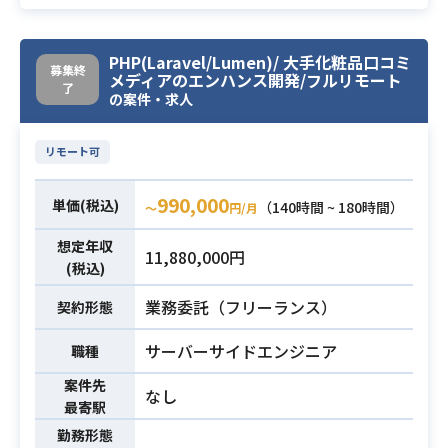
AWS VPC
AWS クラウドエンジニアリングとし
より大きな力になるのではないかと
てのスキルを保有している（2年以上
思っております。
・大手通信キャリアの携帯電話基地
の業務経験）
PHP(Laravel/Lumen)/ 大手化粧品口コミ
【具体的な業務内容】
募集終
メディアのエンハンス開発/フルリモート
局発信規制システムの開発を行って
・RDS
了
・Webアプリケーションの開発、チ
の案件・求人
いただきます。
・ECS
ームの技術面サポートやタスクの管
・アジャイル開発で、ペアプログラ
・EC2
理
業務内容
ミングで開発を進めていただきま
リモート可
・StepFunctions
・既存機能の改善、新規機能の開発
必須スキル
す。
・Lambda
・リファクタリング
990,000
・バックエンドメインですが一部フ
単価(税込)
・S3
（140時間 ~ 180時間）
〜
円/月
・プロダクト開発チーム力向上へ提
ロントもお願いします。
・DynamoDB
案、貢献
想定年収
11,880,000円
・CloudFront
・会社全体の事業推進への提案、貢
(税込)
・Pythonでのシステム開発経験（ツ
アプリケーションエンジニアリング
献
ール以外）
業務委託（フリーランス）
が可能である（2年以上の業務経験）
契約形態
・AWS知識: CodeCommit、CodeBu
・Go
・バックエンドの開発実務経験5年以
ild、CodeDeploy、CodePipeline、
サーバーサイドエンジニア
職種
上
VPC(SG等含む)、
・Ruby on Railsの開発経験
案件先
必須スキル
なし
ELB、DXGW、RDS、Route5
最寄駅
・SPAの開発経験
3、ECR、ECS、Fargate、S3、SS
・AWSの利用経験
勤務形態
必須スキル