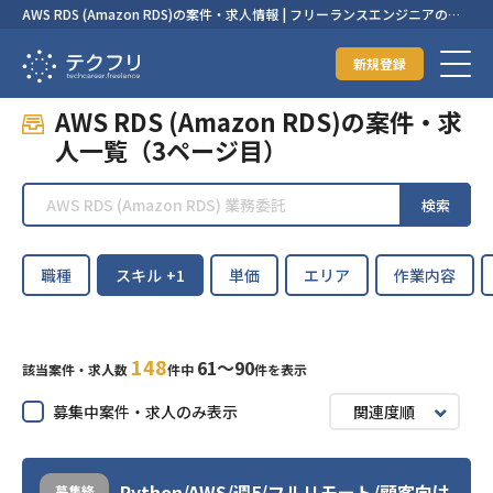
AWS RDS (Amazon RDS)の案件・求人情報 | フリーランスエンジニアの案
件・求人なら【テクフリ】
新規登録
AWS RDS (Amazon RDS)の案件・求
人一覧（3ページ目）
検索
職種
スキル
+1
単価
エリア
作業内容
148
61〜90
該当案件・求人数
件中
件を表示
募集中案件・求人のみ表示
関連度順
Python/AWS/週5/フルリモート/顧客向け
募集終