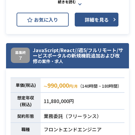
Spring Boot
MySQL
Redis
と考えております。
AWS ECS
具体的には下記を想定しておりま
お気に入り
詳細を見る
す。
AWS RDS (Amazon RDS)
開発環境
・アーキテクチャを用いた設計・実
Docker
GitHub
Gradle
装経験必須、API連携など部分的なも
JIRA
Slack
Terraform
のは厳しい
JavaScript/React//週5/フルリモート/サ
・設計（データ・モジュール構成）
募集終
Confluence
Next.js
ービスポータルの新規機能追加および改
了
～テスト・運用保守までの一連経験
修
の案件・求人
複数サービスから利用されるIDや決
・Golang 実務経験
済、パーソナライズなどの共通基盤
・スクラムマスターの経験
を開発するチームのリードエンジニ
990,000
必須スキル
単価(税込)
（140時間 ~ 180時間）
〜
円/月
・要件定義～運用保守まで一連の開
アを担当いただきます。
発経験 3年以上
想定年収
PdMはじめとする社員をサポートし
11,880,000円
(税込)
てプロダクトを設計開発し、開発の
推進に貢献していただきます。
業務委託（フリーランス）
契約形態
・システム要件、アーキテクチャ、
業務内容
基本設計を開発者へ説明し、不明点
フロントエンドエンジニア
職種