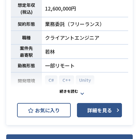
・AWSにて、EC2やサービスの構築
想定年収
12,600,000円
経験がある方
(税込)
・クラウドインフラ（Amazon VPC
業務委託（フリーランス）
契約形態
など）におけるネットワーク構築経
験、知見がある方
クライアントエンジニア
職種
・Lambdaやスクリプトのプログラ
必須スキル
ミング開発経験がある方
案件先
若林
最寄駅
・自発的に活動することができ、コ
ミュニケーションも良好な方
一部リモート
勤務形態
・未経験の業務にも積極的に取り組
める方
C#
C++
Unity
開発環境
今後グローバル領域に力をいれてい
く背景もあり、
お気に入り
詳細を見る
新規3Dサービスを開発する際にもク
オリティの向上強化によりコアメン
バーとなるグラフィックエンジニア
を募集しております！