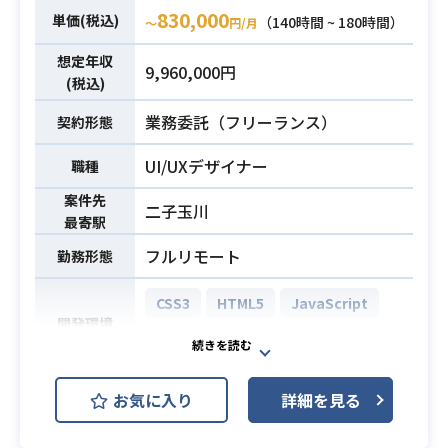
金プランの提供、各種手数料の無料
830,000
単価(税込)
（140時間 ~ 180時間）
〜
円/月
化などを通じて、日本でモバイルサ
想定年収
ービスをご利用される方へ、
9,960,000円
(税込)
ご利用状況に応じた最適な料金プラ
ンを提供し、安心・快適にサービス
業務委託（フリーランス）
契約形態
を利用できる環境を追求できるよう
に、サービスを訴求する文章の作成
UI/UXデザイナー
業務内容
職種
や紙面の企画構成を対応いただきま
案件先
二子玉川
す。
最寄駅
＜主な業務＞
フルリモート
勤務形態
・新規サービスなどの企画を理解
し、そのサービスを訴求する文章の
CSS3
HTML5
JavaScript
作成や紙面の企画構成
開発環境
Slack
Figma
・各部署のディレクター、デザイナ
ーとの調整連携対応
自社で開発・運営しているオンライ
1.キャッチコピー開発
お気に入り
詳細を見る
ンフリマアプリサービスにおけるUIU
2.ワーディング統一（ユーザーコミュ
Xデザイン業務をお願いいたします。
ニケーションの一貫性担保）