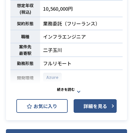
れます。
想定年収
・Photoshop、Illustratorを使用し
10,560,000円
[業務内容]
(税込)
たデザイン業務経験（2年以上）
・プロダクトロードマップの作成
・エンタメ業界における広告画像、
業務委託（フリーランス）
必須スキル
契約形態
・プロダクトの現状分析、課題抽出
バナー画像などの制作経験（2年以
・機能開発における方針決定、課題
業務内容
インフラエンジニア
職種
上）
管理、効果測定
案件先
[開発環境]
二子玉川
最寄駅
バックエンド: Ruby on Rails / Unicor
n / Nginx / PostgreSQL / Redis, Do
フルリモート
勤務形態
cker / Elasticsearch
Azure
フロントエンド: TypeScript / React
開発環境
/ Redux / styled-components / Stor
【案件概要】
ybook / Webpack
Fintech共通のサービスを提供してい
インフラ: AWS(EC2 / RDS / ElastiCa
お気に入り
詳細を見る
る開発運用チームにて、Azureクラウ
che / S3 / ElasticsearchService / La
ド環境を運用し、
mbda / ElasticBeanstalkなど)
インフラストラクチャの管理および
/ Ansible / Datadog / Cir
タスクの実行をしていただけるAzure
cleCI / Engine Yard