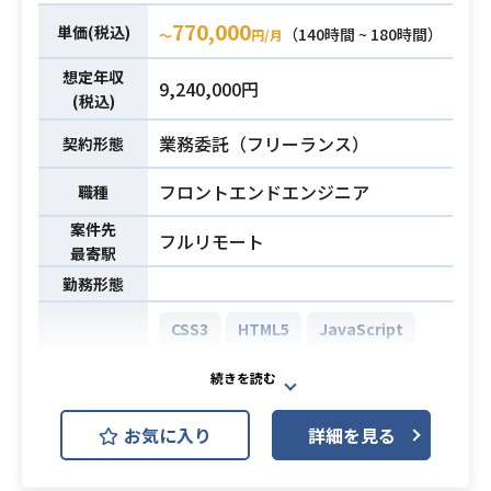
本プロジェクトでは現行プラットフ
FigmaのUIデザインを元に、マーク
770,000
単価(税込)
（140時間 ~ 180時間）
〜
円/月
ォームから新規プラットフォームへ
アップエンジニアが開発できるレベ
の移行を完了し、新規サービス開発
想定年収
ルまで仕様説明を記載し、その内容
9,240,000円
(税込)
の生産性を向上させるのが目的で
をマークアップエンジニアに説明す
す。
る。
業務委託（フリーランス）
契約形態
また、現行のぷらっとフォーム向上
・UI/UXデザインの実務経験（最低3
も併せて行い、競争優位を確率する
業務内容
フロントエンドエンジニア
職種
年以上）
のが目的です。
案件先
・Figma、Sketch、XDなどのUIツー
フルリモート
【詳細例】
最寄駅
ルの利⽤経験
・他のプロジェクトマネージャーと
勤務形態
・HumanInterfaceGuidelines、Mat
スクラムオブスクラムのスクラムマ
erial Designに関する知識
スターとしてTimelineマネージメン
CSS3
HTML5
JavaScript
・デザインシステム制作・運⽤経験
トを⾏う。
TypeScript
React.js
GitHub
開発環境
・技術的仕様への理解、知識(HTM
・リスクマネージメントを通してリ
必須スキル
L、CSS、JavaScript)
スクを早期に発⾒し、ステークホル
JIRA
Confluence
Flutter
・適切なユーザー体験に関わる情報
ダーと連携してリスク対策を⾏う。
お気に入り
詳細を見る
収集や仮設検証を⾃ら⾏い、アウト
・タスクの優先づけをファシリテー
・スマホアプリケーション開発事業
プットに反映するスキル
トする。
につき、