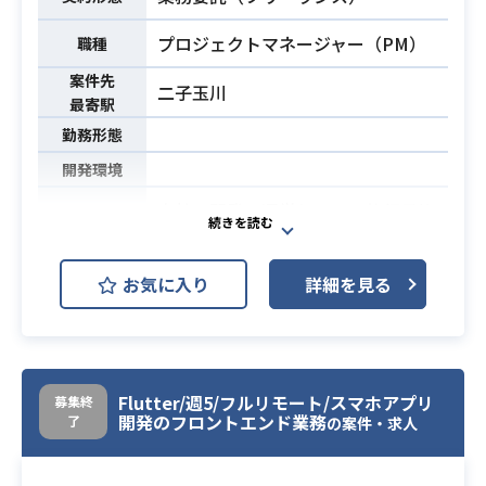
作業ができる方（PowerPointなどの
ート
ドキュメント作成）
プロジェクトマネージャー（PM）
職種
Figmaのコンポーネントを理解した
・商用環境でのサニティーテストの
上で、チームで持続的に制作可能な
案件先
ケース作成と実行経験または類似経
二子玉川
コンポーネントを制作する。
最寄駅
験がある方
また当サービスで定めているデザイ
勤務形態
ンシステムを理解し、そのルールに
開発環境
沿ったUIデザインを制作する。
自社で開発・運営している旅行予約
④関係者(プロデューサー、エンジニ
サイトでは20年以上国内マーケット
ア、ビジネスサイド、CS)と協業しな
で旅行者とパートナーに利用されて
がらの要件定義〜リリース
お気に入り
詳細を見る
きました。
新機能/機能改善の遷移図とワイヤー
国内で競争優位であるが、さらなる
段階、Hi-FiなUIデザイン段階と、PJ
国内マーケットでの優位性を確率す
段階ごとに関係者と協業しながら実
ると共に海外も含めてグローバルマ
現可能な設計になっているか、ユー
ーケットで競争優位になるために新
ザー体験を阻害していないかを確認
Flutter/週5/フルリモート/スマホアプリ
募集終
開発のフロントエンド業務
了
の案件・求人
規ぷらっとフォームの移行を狙いま
しながらPJを進める。
す。
⑤マークアップエンジニアへの実装
【本プロジェクトの方針・目的】
依頼/指⽰