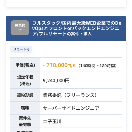
大人気のアバターゲームなどを提供
している企業にて今回新規ゲームの
フルスタック/国内最大級WEB企業でのDe
開発をする
募集終
vOpsとフロントorバックエンドエンジニ
了
クライアントエンジニアを募集して
ア/フルリモート
の案件・求人
おります。
業務内容としては、以下のようなも
業務内容
リモート可
のを想定しております。
・主にデザイナーさんが使うUI用ツ
770,000
単価(税込)
（140時間 ~ 180時間）
〜
円/月
ールの修正や新規開発
ゲームエンジニアのイシューに応
想定年収
9,240,000円
じた対応作業など。
(税込)
業務委託（フリーランス）
契約形態
・3年以上のUnityを用いたアプリ開
発の実務経験
サーバーサイドエンジニア
職種
・サーバーとの通信に関連する開発
必須スキル
案件先
知識（実務経験不問）
二子玉川
最寄駅
・3Dの知識