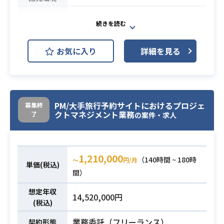
【依頼業務】
【案件概要】
①当フリマアプリサービスの情報設
某大手Web企業のモバイル部門にて
計
テストの管理、計画、設計、実行を
UXデザイナ、プロデューサー、エン
お気に入り
詳細を見る
一人称で行える方を募集しておりま
ジニアと協業し、新機能/機能改善の
す。
遷移図とワイヤーを書く。
詳しい業務内容については面談時に
業務内容
必要な要素/項⽬が画⾯内にあり、そ
お話できればと存じます。
れが正しい体験設計の元配置されて
コミュニケーションが多く発生する
PM/大手旅行予約サイトにおけるプロジェ
募集終
いるかに責任を持つ。
クトマネジメント業務
了
の案件・求人
現場になりますので、コミュニケー
②Figmaを使⽤したUIデザイン、プ
業務内容
ションに前向きな方ですとマッチし
ロトタイプ制作
ます。
UI制作ツール「Figma」を使い、ワ
1,210,000
イヤーからHi-FiなUIデザインを制作
（140時間 ~ 180時
〜
円/月
・日本語と英語が堪能な方（国籍は
単価(税込)
する。
間）
問いません）
また、プロトタイピング機能を使
・定型化されたマニュアル作業の実
想定年収
い、ユーザビリティテストに必要なF
14,520,000円
施ができる方
(税込)
igmaプロトタイプを制作する。
・業務をマニュアル化へ落とし込む
必須スキル
③デザインシステムの設計/アップデ
業務委託（フリーランス）
契約形態