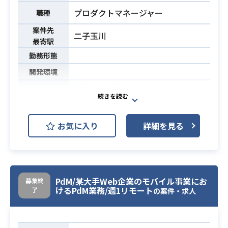
進
プロダクトマネージャー
職種
・アプリの利用～リテンション向上
案件先
二子玉川
最寄駅
・アプリのユーザー獲得からリテン
勤務形態
ション向上において企画提案、推進
できる方
開発環境
・広告効率の改善を行ったことがあ
【案件概要】
る方
必須スキル
某大手Web系企業のモバイル事業に
・ユーザー獲得後の数値改善を対応
おいて、主に請求周りや課金周りの
できる方
お気に入り
詳細を見る
案件をPdMとしてご対応いただきま
・UX改善において企画提案ができる
す。
方
海外ベンダーとの折衝も発生します
・対面での顧客折衝ができる方
ので、英語でのコミュケーションは
必須となります。
PdM/某大手Web企業のモバイル事業にお
募集終
けるPdM業務/週1リモート
了
の案件・求人
一方で社内でのやりとりは日本語と
なりますので、日本語能力も必須と
業務内容
なります。