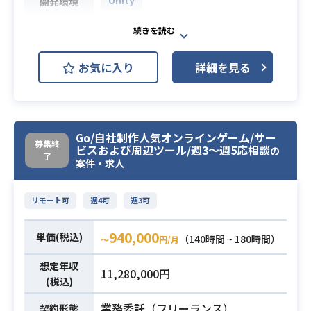
Unity
開発環境
行ってきた経験がある方
・簡単なスクリプトを書ける方（Pyt
Android及びiOS向け新規事業ブロッ
honなど）
クチェーンアプリの開発運営におい
・DBに関する知見がある方
お気に入り
詳細を見る
て
下記の業務に携わっていただきま
す。
・企画段階～画面遷移作成やデザイ
Go/自社制作人気オンラインゲーム/サー
ンコンセプト立案
募集終
ビスおよび周辺ツール/週3〜週5応相談
の
・UIデザイン制作（レイアウト、ボ
了
案件・求人
タン、ロゴ、各種パーツ）
・開発実装用のデータ制作
リモート可
週4可
週3可
・グラフィッククリエイティブ制作
・エフェクト、パーティクル制作
940,000
単価(税込)
（140時間 ~ 180時間）
〜
円/月
今までのご経験をもとに、まずは強
みをもっておられる領域から携わっ
想定年収
11,280,000円
ていただきます。
(税込)
フレックスタイム制度を導入してお
業務内容
業務委託（フリーランス）
契約形態