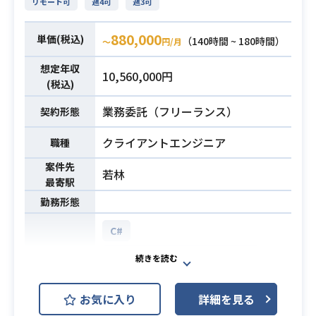
にて、ゲームの周辺ツールおよびゲ
リモート可
週4可
週3可
必須スキル
・ワイヤーから組んだご経験のある
ームサービスの開発を担当するGoプ
方
ログラマーを募集中です。
880,000
単価(税込)
（140時間 ~ 180時間）
〜
円/月
要件定義からアプリケーション構築
業務内容
想定年収
を行っていただきます。
10,560,000円
(税込)
DBはNoSQLを推奨しておりますの
で、その経験や知見がある方のほう
業務委託（フリーランス）
契約形態
が業務に入りやすいかと思います。
クライアントエンジニア
職種
・サーバーサイドアプリケーション
案件先
若林
開発・運用経験（B2C/B2B不問）
最寄駅
・Golangを用いてのサーバーサイド
必須スキル
勤務形態
開発・運用経験2年以上
・MongoDBの使用経験
C#
・ゲーム経験、エンタメの開発経験
AWS (Amazon Web Services)
開発環境
Docker
Git
Kubernetes
お気に入り
詳細を見る
Unity