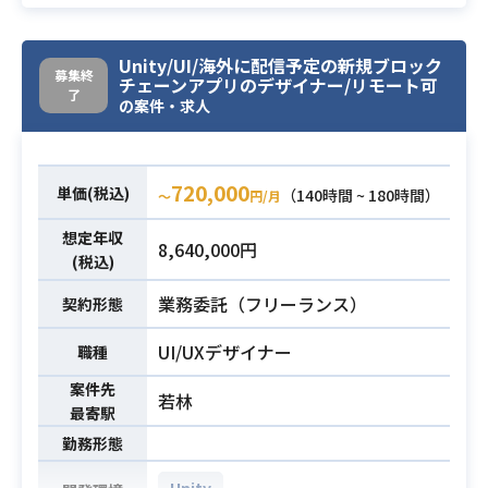
・DBに関する知見がある方
海外ベンダーとの折衝も発生します
ので、英語でのコミュケーションは
Unity/UI/海外に配信予定の新規ブロック
必須となります。
募集終
チェーンアプリのデザイナー/リモート可
了
一方で社内でのやりとりは日本語と
業務内容
の案件・求人
なりますので、日本語能力も必須と
なります。
5,6個のPJを並行して動かしていただ
720,000
単価(税込)
（140時間 ~ 180時間）
〜
円/月
くこととなりますので、そのような
経験がいままでにある方がマッチす
想定年収
8,640,000円
るかと思います。
(税込)
詳細につきましては面談時にお話し
業務委託（フリーランス）
契約形態
ていただきます。
UI/UXデザイナー
職種
・日本語でのコミュニケーションが
案件先
ビジネスレベルでできる方
若林
最寄駅
・英語でのコミュニケーションがビ
勤務形態
ジネスレベルでできる方
・PdMとして海外ベンダーと折衝を
必須スキル