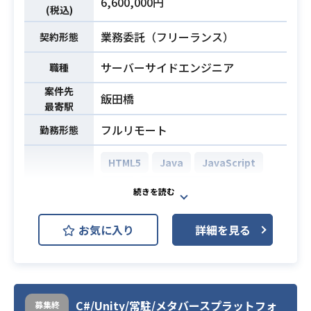
6,600,000円
(税込)
・ウェブサーバー運用（PHP＋Fuel
PHP＋MySQL）の経験
業務委託（フリーランス）
契約形態
・Python基礎知識（バッチ処理）
・BigQureryの基礎知識
サーバーサイドエンジニア
職種
（難しいクエリは別チームに作成依
案件先
飯田橋
頼が出来る体制になっているので、S
必須スキル
最寄駅
QLと集約関数の知識レベルで問題無
フルリモート
勤務形態
い）
・業務内容を理解、整理する能力
HTML5
Java
JavaScript
・問題が発生した場合に、素早く対
応を行える方（就業時間内で）
SQL
Spring Boot
開発環境
・リーダー経験がある方
PostgreSQL
Linux
お気に入り
詳細を見る
業務内容は以下のとおりです。
・Webアプリ画面開発
・帳票出力
業務内容
・顧客マスタ連携
C#/Unity/常駐/メタバースプラットフォ
募集終