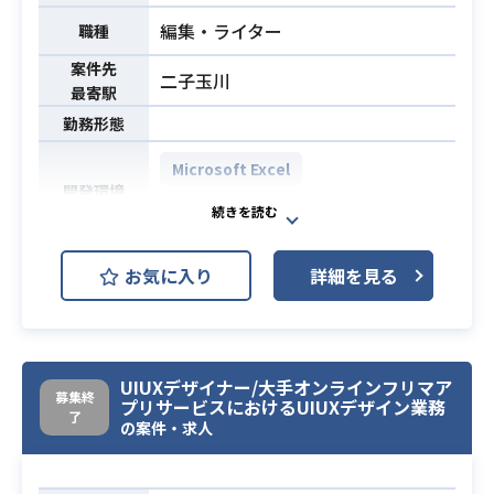
・広告クリエイティブの経験
編集・ライター
職種
・レイアウトの設計ができる方（ア
ニメーションだけの方は難しい）
案件先
二子玉川
・UXや空間的に設計したい方（必要
最寄駅
必須スキル
なところは動かし、不要なところは
勤務形態
心地よい挙動にするなどができる
Microsoft Excel
方）
開発環境
・コミュニケーションが多く取れる
Microsoft PowerPoint
方（ディレクターなど多人数とのや
り取りが直接できる方）
【案件概要】
お気に入り
詳細を見る
日本における第4の通信キャリアとし
て、2020年4月より、世界初・完全仮
想化新世代ネットワークを用いたMN
Oサービスの提供を開始いたしまし
UIUXデザイナー/大手オンラインフリマア
募集終
た。
プリサービスにおけるUIUXデザイン業務
了
また、次世代通信規格である5Gを用
の案件・求人
いた新たなサービスの提供を開始。
お客様にシンプルでわかりやすい料