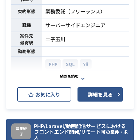
化やIaC）
・英語が話せる方
業務委託（フリーランス）
契約形態
サーバーサイドエンジニア
職種
案件先
二子玉川
最寄駅
勤務形態
PHP
SQL
Yii
AWS (Amazon Web Services)
開発環境
GitHub
お気に入り
詳細を見る
【案件詳細】
■新動画配信基盤への切替に向けた
開発既存の配信基盤を、現在開発中
の新規開発基盤へ切り替えるための
PHP/Laravel/動画配信サービスにおける
募集終
フロントエンド開発/リモート可
の案件・求
開発を行います
了
人