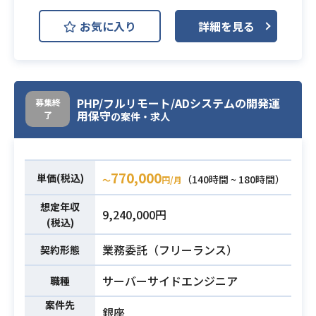
件でございます。
お気に入り
詳細を見る
【作業内容】
業務内容
・C言語での維持保守対応を行なって
いただきます。
・C言語での開発、保守経験
PHP/フルリモート/ADシステムの開発運
募集終
・協調性がありチーム作業が出来る
用保守
了
の案件・求人
方
必須スキル
・勤怠、コミュニケーション能力に
問題ない方
770,000
単価(税込)
（140時間 ~ 180時間）
〜
円/月
想定年収
9,240,000円
(税込)
業務委託（フリーランス）
契約形態
サーバーサイドエンジニア
職種
案件先
銀座