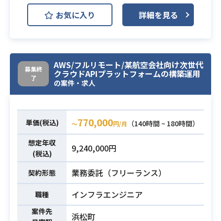
・UI作成
お気に入り
詳細を見る
・リアルタイムコミュニケーション
テキストチャット、ボイスチャット
業務内容
・マルチプレイ対応
・パフォーマンスチューニング
AWS/フルリモート/某航空会社向け次世代
・課金処理
募集終
クラウドAPIプラットフォームの構築運用
了
の案件・求人
・Unityを活用したゲーム開発経験が
必須スキル
3年以上ある方
770,000
単価(税込)
（140時間 ~ 180時間）
〜
円/月
想定年収
9,240,000円
(税込)
業務委託（フリーランス）
契約形態
インフラエンジニア
職種
案件先
浜松町