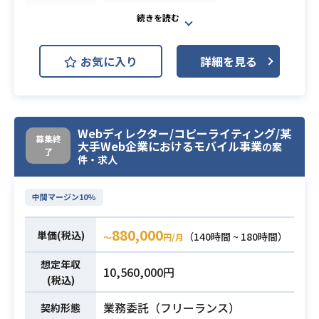
・Azure関連のタスクに関する手順書
Adobe Illustrator
開発環境
の作成、レビュー、および承認
Adobe Photoshop
【管理対象】
お気に入り
詳細を見る
Azure Subscription : 開発 x1 , ステ
【案件概要】
ージング x4 , 本番 x4 , 検証 x1
国内最大級の携帯キャリア事業部で
・Azure管理経験（ステージング環
の映像作成をAfterEffectsを利用し
境、本番環境、検証環境など）
て行なっていただきます。
Webディレクター/コピーライティング/某
募集終
大手Web企業におけるモバイル事業
の案
・過去のAzureプロジェクト実績およ
【業務内容】
了
件・求人
び成功事例の提供
・KVをサイネージ用に分解し映像化
業務内容
・セキュリティプラクティスとコン
・配信設定
必須スキル
中間マージン10%
プライアンスに関する専門知識を有
・広告作成
する方
・各部署とのコミュニケーション
880,000
単価(税込)
・スケーラビリティと柔軟性を考慮
（140時間 ~ 180時間）
など、幅広く能動的に稼働頂きたい
〜
円/月
した上で設計構築ができる方
です
想定年収
10,560,000円
(税込)
・Photoshop/Illustratorの経験
・AfterEffectsの経験
業務委託（フリーランス）
契約形態