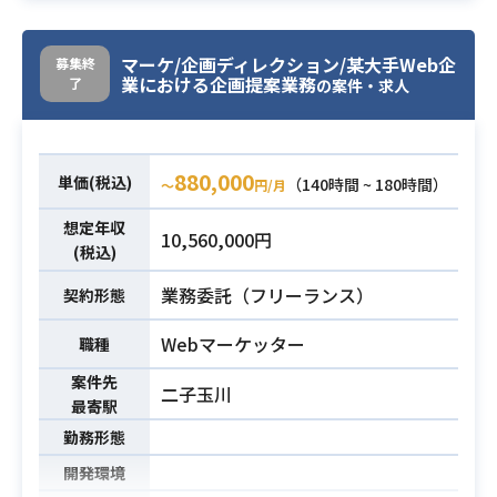
・関係者(プロデューサー、エンジニ
・ステークホルダー間の協⼒を容易
アジャイル開発を進めているプロ
ア、ビジネスサイド、CS)と⾃ら率先
にするプロセス改善、作成を⾏う。
ジェクトにおいて、主にフロントエ
マーケ/企画ディレクション/某大手Web企
募集終
して円滑なコミュニケーションをと
・ ⾮プロジェクトマネージャーに対
ンド領域の開発をご担当頂きます。
業における企画提案業務
了
の案件・求人
業務内容
れる
してプロジェクトマネージメントと
開発環境]
スクラムメソッドをコーチングす
【言語】HTML/CSS、JavaScript、
る。
TypeScript、Flutter
880,000
単価(税込)
（140時間 ~ 180時間）
〜
円/月
【PJ管理・ツール】GitLab、Jira、C
・3年以上のプロジェクトマネージメ
onfluence、Slack、Miro
想定年収
10,560,000円
ント経験
(税込)
・上位層マネージャー、プロダクト
・Flutterによる開発経験2年以上あ
業務委託（フリーランス）
マネージャー、エンジニア、QAなど
る方
契約形態
の様々なステークホルダーと共同で
・アジャイル開発やペアプロ、モブ
Webマーケッター
職種
きる強⼒なコミュニケーション能⼒
プロによるチーム開発に抵抗がない
・ステークホルダーから情報を集
方
案件先
二子玉川
め、レポートを作成できる能⼒ (Micr
・アプリケーション開発 (WEB・ス
最寄駅
必須スキル
osoft - PowerPointなどを使ってプ
マホアプリ) の業務経験3年以上ある
勤務形態
レゼン資料を作成できる能⼒)
方
開発環境
必須スキル
・様々なステークホルダーに影響す
・React、React Nativeの開発経験