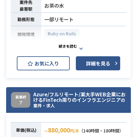
告知や訴求画像を制作いただきま
案件先
・グラフィックスパイプラインの最
お茶の水
最寄駅
す。
適化の知識
業務内容
（基本的にデジタル広告のみで、紙
一部リモート
勤務形態
媒体などのデザインは発生しない予
定です）
Ruby on Rails
開発環境
あなたの感性を活かして、テーマに
沿ったロゴやテキストのデザインな
PdMチームのミッションは、オペレ
どを含め
ーション(人力)とシステムの力でお客
お気に入り
詳細を見る
担当していただきます。
様の課題を解決し、
フレックスタイム制度を導入してお
エンド企業様のプロダクトが利用さ
ります。
れることで生まれる、時を生む価値
・適用時間 ： 7:00～20:00
の最大化を実現することです。
Azure/フルリモート/某大手WEB企業にお
・コアタイム：11:00～16:00
お客様から選ばれ、社会インフラと
募集終
けるFinTech周りのインフラエンジニア
の
【こんな方におすすめ】
して長期に渡って継続的に利用され
了
案件・求人
・海外展開をしているゲーム案件に
る存在へとプロダクトを成長させる
携わりたい方
ことができるよう、
・ゲーム業界未経験だが携わってみ
プロダクトマネジメントにまつわる
880,000
単価(税込)
（140時間 ~ 180時間）
〜
円/月
たい方
広範な業務に取り組むことが求めら