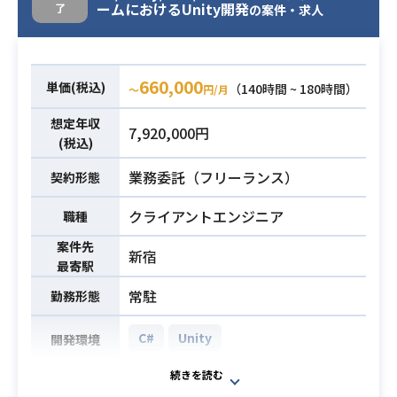
フェーズ：実装/単体テスト/結合テス
ームにおけるUnity開発
了
の案件・求人
ト
・Javaによる開発経験3年以上
660,000
単価(税込)
・HTML、JavaScriptの開発経験
（140時間 ~ 180時間）
〜
円/月
・SpringBootでの開発経験
想定年収
7,920,000円
・postgresqlのデータベース開発経
必須スキル
(税込)
験
業務委託（フリーランス）
・LinuxサーバーでのAPサーバー構築
契約形態
経験
クライアントエンジニア
職種
案件先
新宿
最寄駅
常駐
勤務形態
C#
Unity
開発環境
業務内容は以下のとおりです。