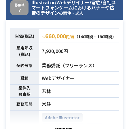
Illustrator/Webデザイナー/常駐/自社ス
社内に描画回りのスキルノウハウを
募集終
マートフォンゲームにおけるバナーや広
布教してただくことも期待しており
了
告のデザイン
の案件・求人
ます！
Unityを使用したサービスのグラフィ
ックスエンジニア/描画エンジニアと
660,000
単価(税込)
（140時間 ~ 180時間）
〜
円/月
してゲームグラフィックスに関する
プログラム部分の設計及び実装業務
想定年収
7,920,000円
全般を担当していただきます。
(税込)
また、必要に応じて若手メンバー育
業務委託（フリーランス）
契約形態
成などをお任せいたします。
デザイナーと連携し、ゲームグラフ
Webデザイナー
職種
業務内容
ィックス表現を実現化していくこと
案件先
が主な業務です。
若林
最寄駅
【具体的な業務例】
・レンダリングシステム、シェーダ
常駐
勤務形態
ー開発、エフェクト、ポストエフェ
Adobe Illustrator
クトの設計、実装
・開発ワークフローの構築・改善
Adobe Photoshop
Unity
開発環境