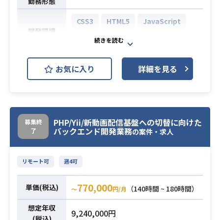
勤務形態
CSS3
HTML5
JavaScript
開発環境
React.js
Vue.js
Git
【案件概要】
お気に入り
詳細を見る
携帯通信事業参入で国内外から注目
されている某大手企業にて、
現在弊社から参画中のエンジニアと
業務内容
ともに幅広く開発をしてくれる方を
PHP/Yii/新動画配信基盤への切替に向けた
募集終
募集。
バックエンド開発業務
了
の案件・求人
詳細につきましては、面談時にお話
しいたします。
リモート可
週4可
・バックエンド（SpringBoot）orフ
ロントエンド（React）のどちらか
770,000
単価(税込)
（140時間 ~ 180時間）
〜
円/月
の経験が2年以上
必須スキル
・DevOpsに精通している方（自動
想定年収
9,240,000円
(税込)