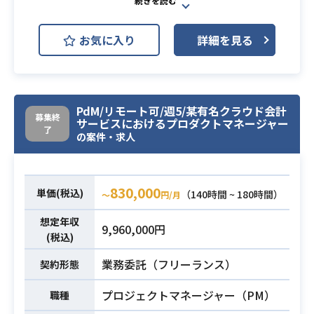
・レンダリングパイプライン構築
Figma
・Unity上でのエディタツール作成
お気に入り
詳細を見る
・エンジニア/デザイナーとの連携業
大人気のアバターゲームなどを提供
務
している企業にて
【勤務形態について】
既存及び新規プロダクトにおけるグ
原則週2出社でございますが、スキル
ラフィックデザインに携わっていた
PdM/リモート可/週5/某有名クラウド会計
によってはフルリモート検討可能で
募集終
サービスにおけるプロダクトマネージャー
だきます！
了
ございます
の案件・求人
デザインはどちらかというとすっき
※募集ポジションではUnity/C#環境
りしていて、洗礼されているものを
下での開発を想定しています。
お願いする予定で
830,000
単価(税込)
（140時間 ~ 180時間）
ゲーム業界のご経験のある方より
〜
円/月
・ゲーム開発の実務経験(3年以上)
も、それ以外のWeb系企業のご経験
・Unityを用いたゲーム開発の実務経
想定年収
9,960,000円
がある方の方がマッチします
験
(税込)
当社の既存プロジェクトや、まだ世
・3Dゲームのグラフィックス開発経
業務委託（フリーランス）
契約形態
に出ていない新規プロジェクトいず
験（ShaderModel3.0世代以降）
必須スキル
れかにおいて、
・HLSL/GLSL、またはShaderGraph
プロジェクトマネージャー（PM）
職種
アイテムのガチャを販売するための
でのシェーダ開発経験