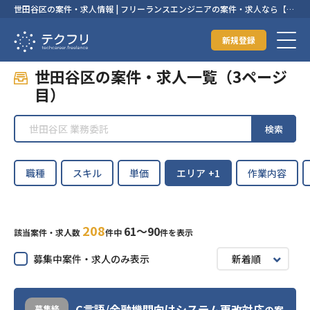
世田谷区の案件・求人情報 | フリーランスエンジニアの案件・求人なら【テ
クフリ】
新規登録
世田谷区の案件・求人一覧（3ページ
目）
検索
職種
スキル
単価
エリア
+1
作業内容
208
61〜90
該当案件・求人数
件中
件を表示
募集中案件・求人のみ表示
新着順
C言語/金融機関向けシステム更改対応
募集終
の案