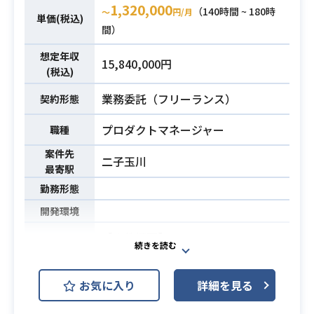
5、6個のPJを並行して動かしていた
1,320,000
（140時間 ~ 180時
〜
円/月
単価(税込)
だくこととなりますので、そのよう
間）
な経験がいままでにある方がマッチ
するかと思います。
想定年収
15,840,000円
(税込)
詳細につきましては面談時にお話し
ていただきます。
業務委託（フリーランス）
契約形態
※固定日での対応があるため、夜間
対応や休日対応が発生する可能性も
プロダクトマネージャー
職種
ございます
案件先
二子玉川
最寄駅
・日本語でのコミュニケーションが
勤務形態
ビジネスレベルでできる方
・英語でのコミュニケーションがビ
開発環境
ジネスレベルでできる方
【案件概要】
・PdMとして海外ベンダーと折衝を
必須スキル
某大手Web系企業のモバイル事業に
行ってきた経験がある方
おいて、主に請求周りや課金周りの
・簡単なスクリプトを書ける方（Pyt
お気に入り
詳細を見る
案件をPdMとしてご対応いただきま
honなど）
す。