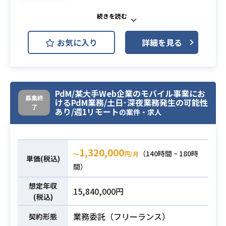
【案件概要】
る障害を解決できるファシリテーシ
の開発経験1年以上ある方
某大手Web系企業の新規サービス部
ョン能⼒
・Git使用経験1年以上ある方
署において上流の企画やWebマーケ
・プロジェクトマネージメントとア
お気に入り
詳細を見る
ターとして稼働いただける方を募集
ジャイルメソッドの知識
しています。
・ソフトウェア開発サイクル(SDLC)
コミュニケーション重視の現場のた
とプロセスの知識/
め、出社できる方がマッチします。
・プロジェクトマネージメントに必
PdM/某大手Web企業のモバイル事業にお
【業務内容】
要なデータ収集能⼒(Jira script, crea
募集終
けるPdM業務/土日･深夜業務発生の可能性
了
・アプリユーザーの獲得～リテンシ
te dashboard)
あり/週1リモート
の案件・求人
ョン向上までを企画・提案・推進で
業務内容
きる方
・新規ユーザー獲得の広告管理やオ
1,320,000
（140時間 ~ 180時
〜
円/月
単価(税込)
ーガニックの拡大
間）
・広告効率の改善（CPI,CPA）
→広告運用そのものは代理店に依
想定年収
15,840,000円
頼しているので管理業務を行ってい
(税込)
ただく
業務委託（フリーランス）
契約形態
・獲得したユーザーのアプリ起動促