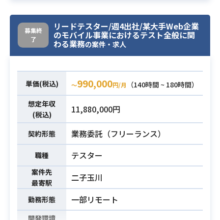
【デザイナーチームの特徴】
3.コンテンツライティング
サービス体験を全体的に深く研究・
┗マーケからの企画・原稿をユーザ
リードテスター/週4出社/某大手Web企業
募集終
分析し、有意義な体験に繋がるよう
ーコミュニケーションに咀嚼してテ
のモバイル事業におけるテスト全般に関
了
わる業務
に改良し、
の案件・求人
キスト化する
ユーザーは使いやすく、組織にとっ
・オフラインツールの構成制作
ても効率/効率化なサービスを実現し
┗主に店頭で利用するツールの構
ます。
990,000
単価(税込)
（140時間 ~ 180時間）
〜
円/月
成制作
【期待役割】
・キャッチ・ボディコピー開発
想定年収
ユーザーやビジネス課題を客観的に
11,880,000円
(税込)
┗マーケからの企画・原稿をユー
理解した上で、
必須スキル
ザーコミュニケーションに咀嚼して
当サービスの仕様やメンテナンス性
業務委託（フリーランス）
契約形態
テキスト化する
を鑑みた上で高いユーザビリティを
・ワーディング統一
有するインターフェースデザインを
テスター
職種
┗ユーザーコミュニケーションの
行います。
案件先
二子玉川
一貫性担保
【制作範囲】
最寄駅
UI,新機能,プロダクト改善などの操作
一部リモート
勤務形態
を必要とするUX観点の開発が必要な
機能のUIデザイン制作を担います。
開発環境