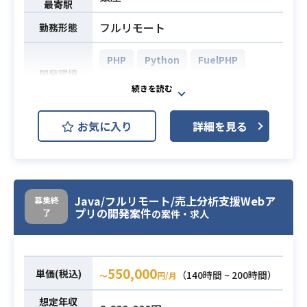
最寄駅
フルリモート
勤務形態
PHP
Python
FuelPHP
開発環境
BigQuery
MySQL
本プロジェクトは2016年からスター
お気に入り
詳細を見る
トしている。
基本的にはBigQuery、Python、PH
Pなどを利用した運用保守がメイン業
務となるが、
業務内容
Java/フルリモート/売上分析支援Webア
募集終
プロジェクト内で稀にプログラム新
プリの開発案件
了
の案件・求人
規追加開発を依頼される場合もある
為、
開発業務も発生する可能性あるプロ
550,000
ジェクトとなっています。
単価(税込)
（140時間 ~ 200時間）
〜
円/月
想定年収
・PHP経験5年程度