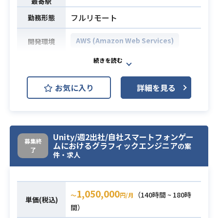
最寄駅
フルリモート
勤務形態
AWS (Amazon Web Services)
開発環境
航空会社向けに次世代クラウドAPIプ
ラットフォームの構築・運用業務を
お気に入り
詳細を見る
担当いただきます。
主に下記の業務を行なっていただき
ます。
・API基盤（MuleSoft）とAPI支援基
業務内容
Unity/週2出社/自社スマートフォンゲー
盤（AWS上）の構築・運用作業。
募集終
ムにおけるグラフィックエンジニア
の案
・API基盤では、VPC/DLBの構築、
了
件・求人
アラートやモニタリングの設定。
・API支援基盤では、EC2サーバやA
WSの各種サービスの構築、CloudWa
1,050,000
（140時間 ~ 180時
〜
円/月
tchによる監視設定など。
単価(税込)
間）