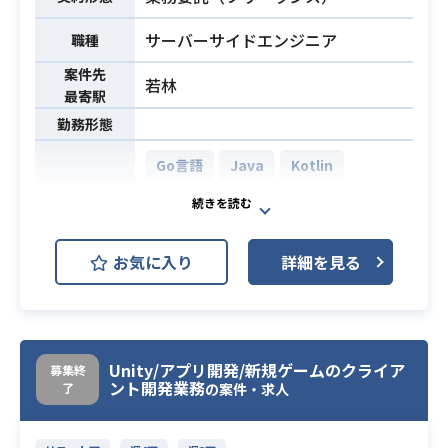
ります。
・適用時間：7:00～20:00
サーバーサイドエンジニア
職種
・コアタイム：11:00～16:00
案件先
リモート頻度につきましては面談時
若林
最寄駅
にすり合わせとなります
勤務形態
海外向けに配信予定のアプリとなり
ますので英語が日常会話以上のレベ
Go言語
Java
Kotlin
ルの方大歓迎です！
Spring Boot
MariaDB
英語が全く喋れない方でも欧米の文
化に明るい方、アレルギーのない方
MongoDB
Redis
でしたらご提案可能でございます。
お気に入り
詳細を見る
AWS (Amazon Web Services)
開発環境
→業務内で英語を使用することはご
ざいません。
GCP (Google Cloud Platform)
英語の仕様書を読めると、翻訳を通
Linux
GitLab
Jenkins
さずに作業ができるので…といった
Unity/アプリ開発/新規ゲームのクライア
募集終
JIRA
Slack
温度です。
ント開発業務
了
の案件・求人
・Unityを使用したUIデザイン経験3
モバイルゲームを運営している企業
年以上