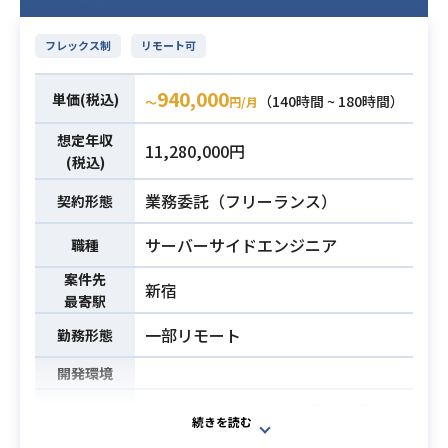
グ（セキュアコーディング啓蒙、社
プログラム実装、そして開発チーム
内勉強会、ナレッジベース構築）
の牽引を担当していただきます。
フレックス制
リモート可
※詳細は面談時にお伝えします。
開発スピードの維持と品質向上の双
方を主導し、システムの側面からサ
940,000
・自社プロダクトを持つスタートア
単価(税込)
（140時間 ~ 180時間）
〜
円/月
ービス全体の拡大を推進する役割で
ップまたはメガベンチャーでの、We
す。
想定年収
bアプリケーションセキュリティに関
11,280,000円
【仕事内容】
(税込)
する実務経験（3年以上）
下記の業務を担っていただく想定で
・脆弱性診断（手動/ツール）、セキ
業務委託（フリーランス）
契約形態
す。
ュアコードレビュー、脅威モデリン
・開発チームにおける新機能追加や
サーバーサイドエンジニア
職種
グのいずれかの経験
既存機能修正、および技術的な意思
・AI/LLMを活用したプロダクトにお
案件先
決定の主導
新宿
けるセキュリティの実務経験または
必須スキル
最寄駅
・応答処理、セッション追跡、ログ
深い知見（例：プロンプトインジェ
保持などを含む通信基盤の基本設計
一部リモート
勤務形態
クション対策、LLM出力のフィルタ
およびAPIの実装
リング/サニタイズ、マルチテナント
開発環境
・ユーザー向け画面や管理ツールの
環境でのデータ分離設計など）
画面フロントエンドにおける設計と
運用会社向けクラウド業務支援シス
・クラウドインフラ（AWS）のセキ
構築
テム開発における、フルスタックエ