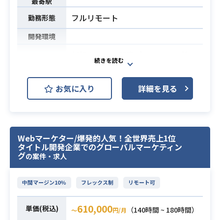
Painter
最寄駅
・Houdini
フルリモート
勤務形態
・Zbrush
開発環境
・Blender/Maya
※上記がよく使用されているツール
新規タイトル開発プロジェクト等い
です。
づれかにおいて、ゲーム制作/管理業
務を担当していただきます。
・UnityもしくはUnreal Engine 4で
お気に入り
詳細を見る
スキル経験によって、プロデューサ
の開発経験がある方
ー/ディレクター/アシスタントディレ
・Unreal Engineのエンジン改造経験
クター等の役割に就いて頂くことも
・プログラミングが好きな方
あります。
・PCゲームにおける開発経験をお持
Webマーケター/爆発的人気！全世界売上1位
【業務内容】
ちの方
タイトル開発企業でのグローバルマーケティン
・レベルデザインの設計、構築、検
グ
の案件・求人
・商用ゲーム開発におけるリードエ
証
ンジニアリング経験がある方
業務内容
必須スキル
・ゲーム内の各システム考案
・最新のテクノロジーや技術トレン
中間マージン10%
フレックス制
リモート可
・UE5、Unity上でのパラメータ調整
ドに興味があり学び続けている方
・ゲーム内に登場するキャラクター
・3Dオープワールドゲーム開発経験
610,000
単価(税込)
（140時間 ~ 180時間）
〜
円/月
のアクション考案
がある方