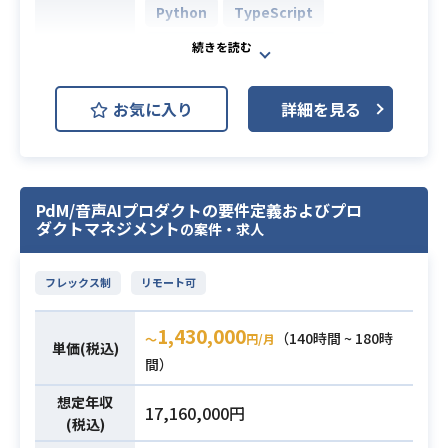
ン、出力制御等）
Python
TypeScript
・脆弱性管理およびDevSecOpsの推
React.js
PostgreSQL
進（CI/CDへのスキャン組み込み等）
開発環境
AWS (Amazon Web Services)
・インシデント対応体制の構築およ
お気に入り
詳細を見る
びログ監視・アラート設計
Terraform
Next.js
・社内向けのセキュアコーディング
啓蒙およびナレッジベース構築
生成AIを活用した新規事業領域にお
※詳細は面談時にお伝えします。
いて、複数プロダクトを横断して事
PdM/音声AIプロダクトの要件定義およびプロ
業戦略とプロダクト戦略を一体で推
ダクトマネジメント
・Webシステムにおけるサイバーセ
の案件・求人
進していただきます。
キュリティの実務経験（3年以上）
CEO・CTOと並走しながら、組織全
・各種診断手法（手動・自動）、ソ
フレックス制
リモート可
体の優先度判断やプロダクト組織の
ースコード精査、または設計段階で
スケールに向けた課題解決をリード
のリスク分析経験
1,430,000
（140時間 ~ 180時
〜
円/月
する重要なポジションです。
単価(税込)
・AI/LLMを活用したプロダクトにお
間）
【仕事内容】
ける攻撃手法（入力操作による不正
必須スキル
下記の業務を担っていただく想定で
想定年収
利用等）への深い洞察
17,160,000円
す。
(税込)
・AWS等のクラウド環境における強
・複数プロダクト間のロードマップ