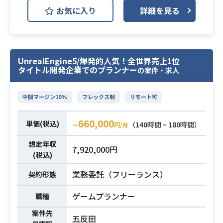
計・開発を担当して頂きます。
・顧客フィードバックに基づくプロ
お気に入り
詳細を見る
・遊びのコアとなるゲームシステム
ダクト反映および要求分析
の開発
※詳細は面談時にお伝えします。
・ゲームの世界を表現するグラフィ
・B2B SaaSまたは業務システムにお
ックスのためのシェーダー等の開発
UnrealEngine5/爆発的人気！全世界売上1位
けるPM・プロジェクト管理経験
やパイプラインの構築
タイトル開発企業でのプランナー
の案件・求人
・要件定義、仕様策定、スコープ管
・キャラクタの魅力あるアクショ
理、課題/リスク管理を主導した経験
ン、アニメーションや表現の開発
中間マージン10%
フレックス制
リモート可
・エンジニアやデザイナーを含む多
・効率的な開発環境の構築やツール
職種間での合意形成・調整実務
の作成
660,000
単価(税込)
・事業インパクトや開発工数を踏ま
背景の木や石などの汎用物は作ら
（140時間 ~ 180時間）
〜
円/月
必須スキル
えた優先順位付けの判断能力
ず、ユニークな体験を与えるモデル
業務内容
想定年収
・アジャイルやスクラム等の開発プ
7,920,000円
にリソースを集中します。とにかく
(税込)
ロセスを用いたプロジェクト推進経
無駄な物を作りません。
験
業務委託（フリーランス）
純粋にユーザーが求めているものを
契約形態
・Webアプリケーション、API、D
最速で作っていきます。
ゲームプランナー
職種
B、クラウドインフラに関する基礎知
・Unity/UE5
識
・Substance Designer/Substance
案件先
五反田