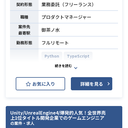
固な基盤設計および管理運用の実績
業務内容
業務委託（フリーランス）
契約形態
統合およびリソース配分の最適化
・開発現場の事情を理解し、実効性
・事業全体を俯瞰したKGI/KPI設計と
のあるセキュリティ施策を協力して
プロダクトマネージャー
職種
グロース施策の立案・実行
推進できる能力
案件先
・各プロダクト担当PdMへの伴走お
御茶ノ水
最寄駅
よび要件定義プロセスの品質管理
・経営、開発、営業、CS各部門を繋
フルリモート
勤務形態
ぐステークホルダーマネジメント
・技術構成を踏まえた事業判断・投
Python
TypeScript
資判断の支援
React.js
PostgreSQL
・プロダクト組織拡大に伴うオンボ
開発環境
AWS (Amazon Web Services)
ーディングや評価設計の支援
お気に入り
詳細を見る
※詳細は面談時にお伝えします。
Terraform
Next.js
・B2B SaaS領域におけるプロダクト
生成AIを活用した音声プロダクトの
マネジメントの実務経験（3年以上）
価値最大化を担っていただきます。
・大規模プロダクトまたは複数案件
Unity/UnrealEngine4/爆発的人気！全世界売
MVP検証を終えた成長フェーズにお
上1位タイトル開発企業でのゲームエンジニア
のロードマップ策定と優先順位付け
いて、音声処理ロジックの仕様設計
の案件・求人
の経験