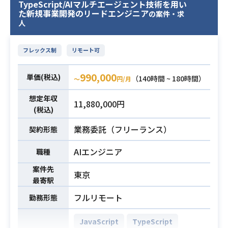
TypeScript/AIマルチエージェント技術を用い
セキュリティ設計・実装支援、DevS
た新規事業開発のリードエンジニア
の案件・求
ecOpsの推進などを幅広く担ってい
人
ただきます。
【仕事内容】
フレックス制
リモート可
下記の業務を担っていただく想定で
す。
990,000
単価(税込)
（140時間 ~ 180時間）
〜
円/月
・セキュリティ方針の策定および推
業務内容
進
想定年収
11,880,000円
・プロダクトセキュリティの設計・
(税込)
実装支援（脅威モデリング、プロン
業務委託（フリーランス）
契約形態
プトインジェクション対策やLLM出
力のフィルタリングなどAIプロダク
AIエンジニア
職種
ト固有のセキュリティ対策）
案件先
・脆弱性管理およびDevSecOpsの推
東京
最寄駅
進
・インシデント対応体制の構築
フルリモート
勤務形態
・開発チームへのセキュリティ知識
のイネーブリング（教育・啓発）
JavaScript
TypeScript