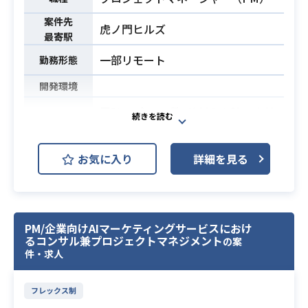
・クラウドプラットフォーム環境を
活用した一般消費者向けアプリの構
案件先
虎ノ門ヒルズ
最寄駅
築および運用経験5年以上
必須スキル
・インフラ周りの設計から構築、実
一部リモート
勤務形態
際の運用経験5年以上
開発環境
累計アプリDL数1億越えを誇る自社
サービスにおける、
各クライアント向け公式スマホアプ
お気に入り
詳細を見る
リのPMとして、クライアント折衝〜
設計、開発段階からリリースまでの
スケジュール管理や案件マネジメン
トをお任せいたします。
PM/企業向けAIマーケティングサービスにおけ
【案件概要】
るコンサル兼プロジェクトマネジメント
の案
スマホアプリのカスタマイズ案件プ
件・求人
ロジェクトマネージャー（PM）とし
て、
フレックス制
アプリ仕様やお客様システムと連携