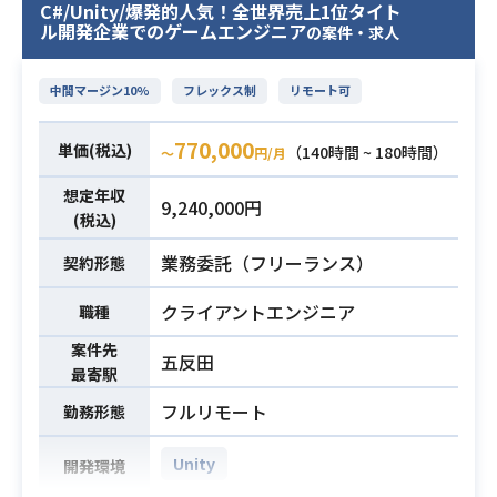
C#/Unity/爆発的人気！全世界売上1位タイト
えます。
ル開発企業でのゲームエンジニア
の案件・求人
さらに多くのファンに届けるため
に、ゲームタイトルのマーケティン
中間マージン10%
フレックス制
リモート可
グ・ブランディング・プロモーショ
ン活動を担当していただきます
770,000
単価(税込)
（140時間 ~ 180時間）
ご参画後のミッションとしては、明
〜
円/月
確な正解のないゲーム領域のグロー
想定年収
9,240,000円
バルマーケティングにおいて
業務内容
(税込)
「答えを作る」という仕事を通して
業務委託（フリーランス）
契約形態
ポケットペアのサービスを全世界に
販売し、
クライアントエンジニア
職種
世界有数のゲーム開発・パブリッシ
ング会社にすることです。
案件先
五反田
最寄駅
【業務内容】
・ゲーム事業のグローバルマーケテ
フルリモート
勤務形態
ィング・ブランディング・プロモー
ション戦略の設計、立案及び実行
Unity
開発環境
・各SNS、Google、メディア媒体で