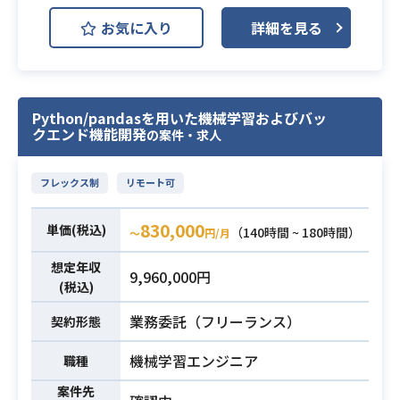
ュリティ設計、運用経験
・先端言語モデルとベクトル型デー
ンジニアリング案件です。
業務内容
・開発チームと連携してセキュリテ
お気に入り
詳細を見る
タベースを活用した情報探索やデー
物流DXシステムである2つのプロダ
ィ施策を推進した経験
タ生成の仕組み構築、および品質の
クトの機能開発および運用をご担当
ブラッシュアップ
いただきます。
・ソースコードの検証や構成要素の
GoやReactによるモダンな開発環境
Python/pandasを用いた機械学習およびバッ
選定による開発チーム全体の技術力
に加えて、Claude CodeやDevinなど
クエンド機能開発
の案件・求人
底上げ
の
・分散システム間における通信の最
最先端AIツールを活用した次世代型
フレックス制
リモート可
適化および応答速度の向上
の開発スタイルを取り入れているプ
・自動ビルド、構成のコード化、稼
ロジェクトです。
830,000
働監視における継続的な最適化
単価(税込)
（140時間 ~ 180時間）
【仕事内容】
〜
円/月
※詳細は面談時にお伝えします。
下記の業務を担っていただく想定で
想定年収
技術スタック
9,960,000円
す。
(税込)
・フロントエンド: React/Next.js、C
・物流DXシステムである2つのプロ
hrome Extension
業務委託（フリーランス）
契約形態
ダクトの機能開発および運用業務
・バックエンド: TypeScript/Hono/
・Goを用いたWebアプリケーション
機械学習エンジニア
職種
Drizzle、Python
およびAPIの設計・開発
・データベース: PostgreSQL、Qdra
・Reactを用いたフロントエンドの
案件先
業務内容