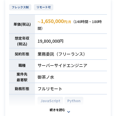
マーケティング業務を幅広く担って
・スプレッドシートなどを活用した
フレックス制
リモート可
いただきます。
データの集計および分析スキル
【仕事内容】
・各種マーケティング指標をベース
1,650,000
下記の業務を担っていただく想定で
（140時間 ~ 180時
〜
円/月
単価(税込)
に、自身で改善の仮説を構築し実行
す。
間）
できるスキル
・主要な運用型広告やストア広告に
必須スキル
・動画SNS広告やその他プラットフ
想定年収
19,800,000円
おける運用サポートおよび数値管理
ォーム、成果報酬型広告の運用経験
(税込)
業務
業務内容
・特定の領域（マッチング、美容、
業務委託（フリーランス）
・プロモーション用制作物の企画、
契約形態
恋愛など）における広告運用の経験
分析、および改善案の提示
・SQLやデータ可視化ツールを用い
サーバーサイドエンジニア
職種
・インフルエンサーを活用した施策
たデータの集計およびダッシュボー
の企画、候補選定、進行管理、およ
案件先
ド構築の経験
御茶ノ水
び効果測定
最寄駅
・広告クリエイティブに関する分析
・各種主要SNSにおけるトレンド調
フルリモート
勤務形態
経験
査
・生成AIを活用した運用の効率化や
・各種キャンペーンやプロモーショ
JavaScript
Python
クリエイティブ企画の経験
ン活動の企画および実行
TypeScript
PostgreSQL
・アプリストア、ランディングペー