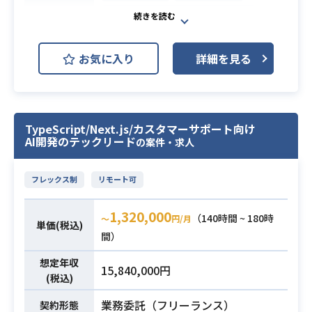
※詳細は面談時にお伝えします。
AWS (Amazon Web Services)
開発環境
・スタートアップまたはメガベンチ
GCP (Google Cloud Platform)
ャー（自社プロダクト保有）でのWe
お気に入り
詳細を見る
bアプリケーションセキュリティ実務
複数のAIエージェントが協調して高
経験（3年以上）
度な処理を行う「AIマルチエージェ
・脆弱性診断（手動/ツール）、セキ
ント」技術を用いた新規事業開発プ
ュアコードレビュー、脅威モデリン
ロジェクトです。
TypeScript/Next.js/カスタマーサポート向け
AI開発のテックリード
の案件・求人
グのいずれかの経験
リードエンジニアとして、PMやCT
・AI/LLMを活用したプロダクトにお
O、エンジニアと複雑な要件をすり合
必須スキル
けるセキュリティの実務経験または
わせながら、
フレックス制
リモート可
深い知見（プロンプトインジェクシ
バックエンドを中心としてインフラ
ョン対策、LLM出力のフィルタリン
やフロントエンドを跨ぐ主要機能の
1,320,000
（140時間 ~ 180時
〜
円/月
単価(税込)
グなど）
設計・実装を牽引していただきま
間）
・クラウドインフラ（AWS）のセキ
す。
想定年収
ュリティ設計・運用経験
【仕事内容】
15,840,000円
(税込)
・開発チームと連携してセキュリテ
下記の業務を担っていただく想定で
ィ施策を推進した経験
す。
業務内容
業務委託（フリーランス）
契約形態