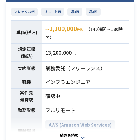
フレックス制
リモート可
週4可
週3可
1,100,000
（140時間 ~ 180時
〜
円/月
単価(税込)
間）
想定年収
13,200,000円
(税込)
業務委託（フリーランス）
契約形態
インフラエンジニア
職種
案件先
確認中
最寄駅
フルリモート
勤務形態
AWS (Amazon Web Services)
開発環境
GCP (Google Cloud Platform)