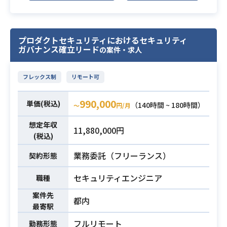
タ生成の仕組み構築、および品質の
システム受注後の初期設定（オンボ
ブラッシュアップ
ーディング）および導入サポート
・ソースコードの検証や構成要素の
操作レクチャー、日々の問い合わせ
プロダクトセキュリティにおけるセキュリティ
選定による開発チーム全体の技術力
対応（メール・電話）
ガバナンス確立リード
の案件・求人
底上げ
一部保守業務（トラブル時の調査、
・分散システム間における通信の最
軽微なプログラム修正等）
フレックス制
リモート可
適化および応答速度の向上
▼現状の課題
業務内容
・自動ビルド、構成のコード化、稼
問い合わせ量が多く、現場が逼迫し
990,000
働監視における継続的な最適化
単価(税込)
（140時間 ~ 180時間）
ている。
〜
円/月
※詳細は面談時にお伝えします。
業務改善を進めたいが、日々の対応
想定年収
技術スタック
11,880,000円
に追われ着手できていない。
(税込)
・フロントエンド: React/Next.js、C
ノウハウが蓄積していないため、現
hrome Extension
業務委託（フリーランス）
契約形態
場で情報収集しながら動くことが求
・バックエンド: TypeScript/Hono/
められる。
セキュリティエンジニア
職種
Drizzle、Python
▼その他
・データベース: PostgreSQL、Qdra
朝会・夕会（1日2回）、週1回の部内
案件先
都内
nt（ベクトルDB）
最寄駅
定例、月1回程度の1on1などが実施
・インフラ: AWS、Terraform
されている。
フルリモート
勤務形態