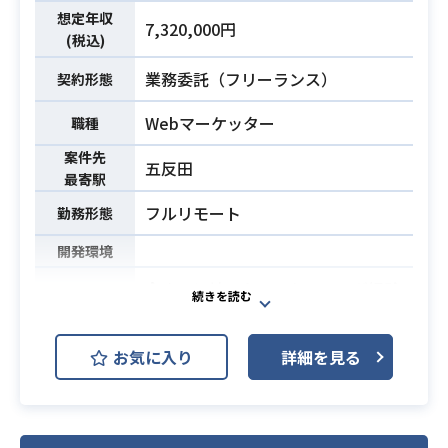
・プロジェクトの開発スケジュール
想定年収
・ネットワークシステム開発経験が
7,320,000円
調整、進行管理
(税込)
ある方
・外注管理
・PS5、Xbox、Switchへの移植に携
業務委託（フリーランス）
契約形態
・制作物のチェック及びクオリティ
わった経験がある方
コントロール
Webマーケッター
職種
・社内外各所との折衝
案件先
五反田
最寄駅
・商業ゲーム開発経験が2年以上ある
方
フルリモート
勤務形態
・Unreal Engine5の使用経験がある
必須スキル
開発環境
方
・Google SpreadsheetまたはExcel
今までに培ったマーケティング経験
の基本操作ができる方
を活かし「世界中でゲームを売るこ
とができる」最高のマーケティング
お気に入り
詳細を見る
チームの一員となってくださる方を
募集しております。
グローバル向けにゲームを制作して
おり、海外売上比率は90％以上を超