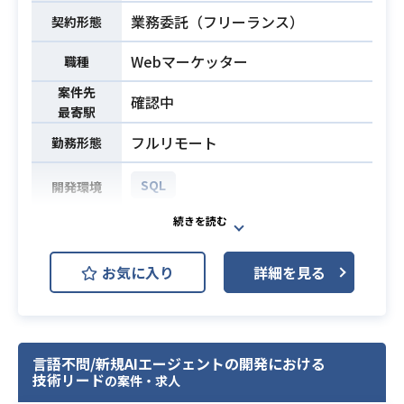
業務委託（フリーランス）
績評価指標のモニタリング、および
契約形態
レポートの作成
Webマーケッター
職種
・獲得単価や投資対効果などの指標
に基づいた配信の最適化
案件先
確認中
・広告クリエイティブの効果検証と
最寄駅
運用視点での改善案の策定
フルリモート
勤務形態
・A/Bテストの設計、実施、および検
証
SQL
開発環境
・効果計測ツールを用いたアトリビ
ューションデータの分析と媒体評価
事業拡大に伴い、toC向けサービスの
※詳細は面談時にお伝えします。
マーケティング体制を強化するため
お気に入り
詳細を見る
の支援を想定しています。
・スマートフォンアプリ向け広告の
広告運用のサポートや数値管理、各
運用実務経験（2年以上）
種プロモーション施策の企画・実
・各種広告効果計測ツールの実務利
行、
用経験
言語不問/新規AIエージェントの開発における
市場動向やユーザーインサイトの調
・主要なSNS広告および検索連動型
技術リード
の案件・求人
査・分析まで、事業成長に直結する
広告における実運用経験