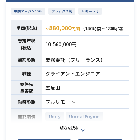
や新基盤への移行計画策定、
・データに基づいた意思決定およびK
ロードマップの推進などをリードす
中間マージン10%
フレックス制
リモート可
GI/KPIの設計・運用経験
るポジションです。
・15名以上の開発組織におけるマネ
【仕事内容】
必須スキル
880,000
単価(税込)
ジメントや育成、評価に関わった経
（140時間 ~ 180時間）
〜
円/月
下記の業務を担っていただく想定で
験
す。
想定年収
・エンジニアと技術的なアーキテク
10,560,000円
・音声AIプロダクトのPRD策定、要
(税込)
チャについて議論ができるレベルのI
件定義、および仕様策定
Tリテラシー
業務委託（フリーランス）
契約形態
・音声処理ロジックの設計および開
業務内容
・経営層を含む多様な関係者を巻き
発チームとの仕様確定
クライアントエンジニア
職種
込んだステークホルダーマネジメン
・プロダクト新基盤への移行計画の
ト経験
案件先
策定と推進
五反田
最寄駅
・新規機能の企画立案、中長期ロー
フルリモート
勤務形態
ドマップの策定
・技術構成を踏まえたデータモデル
Unity
Unreal Engine
開発環境
やインターフェース設計の主導
・主要指標（KPI）の設計、効果測
Unreal Engineを使用したゲームの設
定、および改善施策の実行