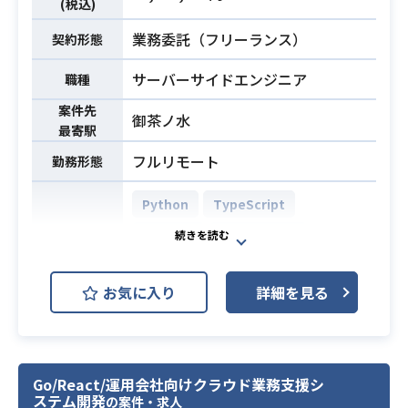
下記の業務を担っていただく想定で
ンの設計・実装経験（堅牢性・セキ
(税込)
す。
ュリティ・非機能要件を考慮し、本
業務委託（フリーランス）
契約形態
・セキュリティ方針の策定、推進
番運用・改善まで関与した経験）
（ポリシー策定、ロードマップ作
・複雑なドメイン領域におけるデー
サーバーサイドエンジニア
職種
業務内容
成、セキュリティチェックシート対
タ構造設計やコード再構築の経験
案件先
応）
・AI駆動開発経験（業務内外を問わ
御茶ノ水
最寄駅
・プロダクトセキュリティの設計、
ず）
フルリモート
実装支援（脅威モデリング、AIプロ
勤務形態
ダクト固有のセキュリティ対策、認
Python
TypeScript
証/認可設計レビュー）
・脆弱性管理、DevSecOpsの推進
React.js
PostgreSQL
（脆弱性診断、CI/CDへのセキュリテ
開発環境
AWS (Amazon Web Services)
ィスキャン組み込み、依存ライブラ
お気に入り
詳細を見る
リ管理）
Terraform
Next.js
・インシデント対応体制の構築（対
応フロー策定、ログ監視/アラート設
対話型システムを中核とする顧客支
計、再発防止策）
援プロダクトにおいて、技術選定、
Go/React/運用会社向けクラウド業務支援シ
・セキュリティ知識のイネーブリン
システム全体の構造設計、
ステム開発
の案件・求人