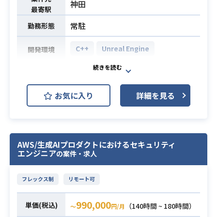
して継続的に運用・改善まで関与し
神田
最寄駅
た経験が必須。PoC・検証のみはカ
必須スキル
常駐
ウント対象外）
勤務形態
・複雑なドメインにおけるアーキテ
C++
Unreal Engine
クチャ設計
開発環境
・ クラウドインフラの構築・運用経
[業務内容]
験
・ゲーム内のプレイヤーや敵、ギミ
・テックリードまたは技術的にリー
お気に入り
詳細を見る
ック、UIなどの実装
ドした経験
・ゲームの進行を制御する各種シス
テムの実装
・ゲームコンテンツ・レベル要素の
AWS/生成AIプロダクトにおけるセキュリティ
実装
エンジニア
の案件・求人
・ゲームUIの実装、制作支援を行う
ツールの構築
業務内容
フレックス制
リモート可
主にVisualStudio上でC++言語を使用
しての業務となります。
990,000
単価(税込)
ゲームを面白くしていくためのアイ
（140時間 ~ 180時間）
〜
円/月