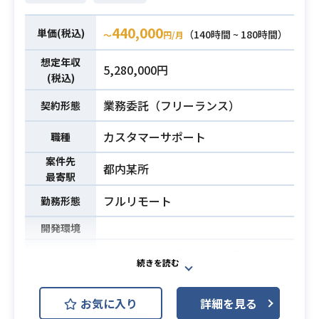
開発スピードの維持と品質向上の双
・LLMを組み込んだアプリケーショ
方を主導し、システムの側面からサ
ンの本番プロダクトとしての設計・
440,000
単価(税込)
（140時間 ~ 180時間）
〜
円/月
ービス全体の拡大を推進する役割で
構築・運用・改善経験（※PoCのみ
す。
は不可）
想定年収
必須スキル
5,280,000円
【仕事内容】
・複雑なドメインにおけるアーキテ
(税込)
下記の業務を担っていただく想定で
クチャ設計およびリファクタリング
業務委託（フリーランス）
契約形態
す。
の経験
・開発チームにおける新機能追加や
・クラウドインフラ（AWSまたはGC
カスタマーサポート
職種
既存機能修正、および技術的な意思
P等）の構築・運用経験
案件先
決定の主導
・テックリードまたはそれに準ずる
都内某所
最寄駅
・応答処理、セッション追跡、ログ
役割で、5名以上のチームを技術的に
保持などを含む通信基盤の基本設計
リードした経験（1年以上）
フルリモート
勤務形態
およびAPIの実装
開発環境
・ユーザー向け画面や管理ツールの
画面フロントエンドにおける設計と
ヘルスケア企業において運営をして
構築
いる各種プロダクトのカスタマーサ
・先端言語モデルとベクトル型デー
ービス業務をお任せします。
業務内容
お気に入り
詳細を見る
タベースを活用した情報探索やデー
▼業務範囲