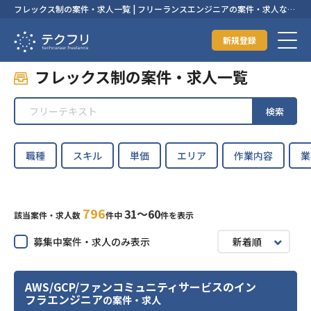
フレックス制の案件・求人一覧 | フリーランスエンジニアの案件・求人なら
【テクフリ】
新規登録
フレックス制の案件・求人一覧
検索
職種
スキル
単価
エリア
作業内容
業
796
31〜60
該当案件・求人数
件中
件を表示
募集中案件・求人のみ表示
新着順
AWS/GCP/ファンコミュニティサービスのイン
フラエンジニア
の案件・求人