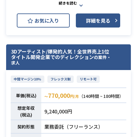
の広告出稿管理
Unityを使用したゲームの設計・開発
・各SNSやWEB媒体の運用管理
を担当して頂きます
お気に入り
詳細を見る
・国内外のメディアとの連携
・遊びのコアとなるゲームシステム
・ゲームイベントへの出展業務
の開発
・ゲームの世界を表現するグラフィ
・マーケティング戦略の設計から施
ックスのためのシェーダー等の開発
業務内容
策立案、実行までの一連の経験をさ
3Dアーティスト/爆発的人気！全世界売上1位
やパイプラインの構築
タイトル開発企業でのディレクション
れた方
の案件・
・キャラクタの魅力あるアクショ
必須スキル
求人
・ゲームまたはエンタメ領域におけ
ン、アニメーションや表現の開発
る、2年以上のマーケティング実務経
・効率的な開発環境の構築やツール
験
中間マージン10%
フレックス制
リモート可
の作成
770,000
単価(税込)
・Unityでのゲーム開発経験3年以上
（140時間 ~ 180時間）
〜
円/月
・C++/PHP/GO/Java/pythonでの開
想定年収
9,240,000円
発
必須スキル
(税込)
・ゲームのクライアントサイドの開
業務委託（フリーランス）
発
契約形態