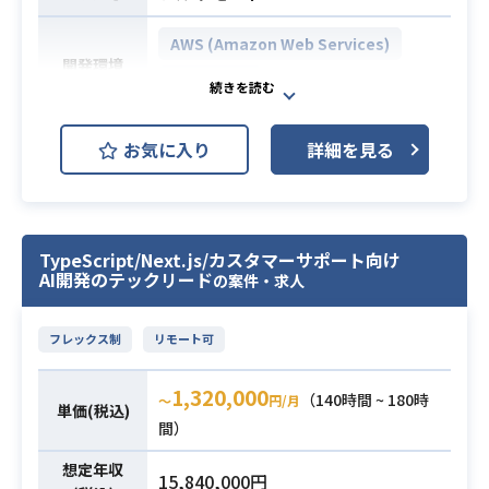
・CI/CD: GitHub Actions
・IT領域でのカスタマーサービスと
・監視: Datadog
AWS (Amazon Web Services)
しての実務経験3年以上（カスタマー
AI: OpenAI/Anthropic API 等
必須スキル
開発環境
Terraform
サポート/サクセス経験含む）
・エンジニアチームにて技術的な判
事業拡大に伴いセキュリティ体制を
断やアーキテクチャの方向性を決定
お気に入り
詳細を見る
さらに強化するため、
し、周囲を牽引した3年以上の経験
プロダクトセキュリティの専任エン
・Webシステムの設計および実装に
ジニアとして高い水準でのセキュリ
携わった3年以上の経験
ティガバナンスの確立をリードして
・モダンなUIライブラリやフレーム
TypeScript/Next.js/カスタマーサポート向け
いただきます。
ワークを用いたコンポーネントの設
AI開発のテックリード
の案件・求人
CTOやエンジニアと連携しながら、
計、実装経験
セキュリティ方針の策定から設計・
・システムの応答性能や今後の拡張
フレックス制
リモート可
実装支援、
性を見据えた構造設計と運用の経験
脆弱性管理、インシデント対応体制
・自動化されたデプロイやテストを
必須スキル
1,320,000
（140時間 ~ 180時
〜
円/月
の構築まで幅広く従事いただきま
行うためのパイプラインを構築した
単価(税込)
間）
す。
経験
【仕事内容】
・LLMを組み込んだアプリケーショ
想定年収
15,840,000円