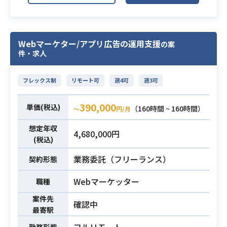
専任 プロジェクトマネージャー とし
など、アプリやお客様の規模に合わ
て、各開発案件のプロジェクトマネ
せた内容で、アプリ開発に必要な一
ジメントをして頂きます。
連の管理業務をお任せします。
顧客同行、営業の案件獲得のサポー
Webマーケター/アプリ広告の運用支援
の案
ご本人のご経験や案件の状況に合わ
件・求人
ト
業務内容
せ、顧客折衝から設計まで様々なロ
PRD/要件定義書/仕様書作成
ールで活躍いただける方を募集して
プロジェクト推進、顧客との折衝
フレックス制
リモート可
週4可
週3可
おります。
社外に対しての報告書作成
【こんな人におすすめ】
生成AIの技術検証/プロトタイプ作成
390,000
単価(税込)
（160時間 ~ 160時間）
・スマートフォンアプリの案件を要
〜
円/月
件定義からリリースまで一貫して担
下記いずれかの経験
想定年収
4,680,000円
当したことのある方
(税込)
・コンサルティング経験 ：業務分
・複数の開発案件をリリース（納
析・業務整理・BPRなど、クライア
業務委託（フリーランス）
契約形態
品）まで効率よくまわすべく、PMと
ントの業務を構造化し改善提案を行
して管理したご経験
った経験
Webマーケッター
職種
・顧客折衝のご経験
・AI/データ領域の業務経験 ：機械学
・アプリ開発をバックボーンに持
案件先
確認中
習、データ分析、BI導入、データ基
必須スキル
最寄駅
ち、今後はPMとしての経験を積んで
盤構築、CDP活用など、AI・データ
いきたい方
フルリモート
勤務形態