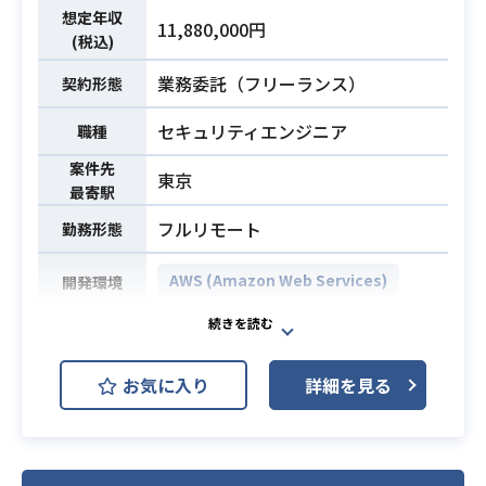
ディア出しや提案も重要な業務とな
想定年収
11,880,000円
ります。
(税込)
現場では日本語を使いますが、日本
業務委託（フリーランス）
語での会話に支障がなければ国籍も
契約形態
問いません
セキュリティエンジニア
職種
・コンシューマーゲーム内のプレイ
案件先
東京
ヤーや敵、ギミックなどいずれかの
最寄駅
実装経験
フルリモート
勤務形態
・C++言語でのゲーム開発経験2年以
必須スキル
上
AWS (Amazon Web Services)
開発環境
・ゲーム内のプレイヤーや敵の制御
周りの経験又はレンダリングシステ
プロダクトセキュリティの専任エン
ムやシェーダー開発周りの経験
ジニアとして、CTOやエンジニア陣
お気に入り
詳細を見る
と連携しながら、
セキュリティ方針の策定やプロンプ
トインジェクション対策をはじめと
するAIプロダクト固有の