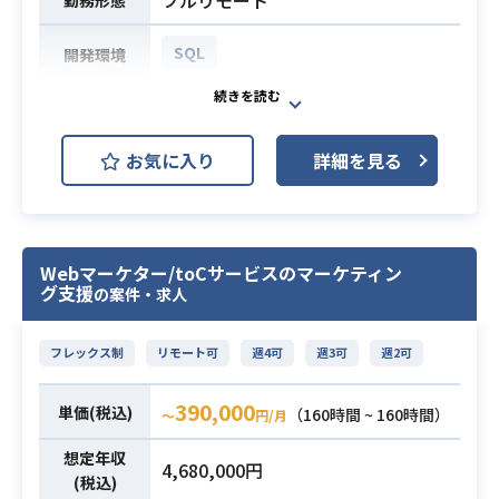
活用に関わるプロジェクト経験
【働き方】
・AX（AI Transformation）戦略立案
裁量労働制を採用しております。
SQL
開発環境
経験 ：企業のAI活用戦略の策定、ロ
MTGは日中帯に多いため日中帯の稼
ードマップ作成、組織変革の推進経
働を目安としつつ、始業開始と終了
自社で展開するマッチングサービス
験
時刻はご自身の裁量にて調整可能で
における広告運用業務です。
お気に入り
詳細を見る
す。
複数の広告媒体を横断的に活用し、
日々の運用、数値管理、クリエイテ
・スマホアプリのPM経験2現場以上
ィブの改善提案、
・スマホアプリの要件定義のご経験
A/Bテストの設計、レポート作成など
・システム開発・Web環境に関する
Webマーケター/toCサービスのマーケティン
を行い、獲得効率の最大化を推進し
グ支援
理解
の案件・求人
ていただきます。
・チームマネジメント・協力パート
必須スキル
【仕事内容】
ナーの管理経験
フレックス制
リモート可
週4可
週3可
週2可
下記の業務を担っていただく想定で
・要件定義、基本設計、詳細設計の
す。
ご経験
390,000
単価(税込)
・主要なSNSや検索エンジンを含む
（160時間 ~ 160時間）
〜
円/月
・顧客折衝のご経験
複数媒体の広告運用、入稿、および
業務内容
想定年収
4,680,000円
予算の管理
(税込)
・日次や週次での数値監視、主要業