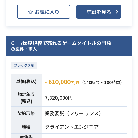
ジ、および広告訴求の最適化案の作
AWS (Amazon Web Services)
開発環境
成
お気に入り
詳細を見る
GCP (Google Cloud Platform)
・競合他社、エンドユーザーの動
Terraform
Next.js
向、および市場の調査
※詳細は面談時にお伝えします。
新規AIエージェントの開発に携わっ
C++/世界規模で売れるゲームタイトルの開発
・2年以上の社会人経験
ていただき、
の案件・求人
・toC向けサービスにおけるマーケテ
バックエンドを中心としてインフラ
業務内容
ィングの実務経験
やフロントを跨ぐ主要機能や基盤の
フレックス制
・表計算ソフト等を用いた基本的な
必須スキル
設計・実装をリードをしていただき
データ集計および整理スキル
ます。
610,000
単価(税込)
（140時間 ~ 180時間）
〜
円/月
・抽象的な課題に対して仮説を構築
・Webアプリケーションのバックエ
し、主体的に行動できるスキル
想定年収
7,320,000円
ンド開発経験 5年以上
(税込)
・LLMを組み込んだアプリケーショ
業務委託（フリーランス）
契約形態
ンの設計・実装経験
（堅牢性・セキュリティ・非機能要
クライアントエンジニア
職種
件を考慮した上で本番プロダクトと
案件先