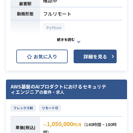
確認中
nt（ベクトルDB）
最寄駅
設計・開発
・インフラ: AWS、Terraform
・GraphQLやProtocol Buffers等を
フルリモート
勤務形態
・CI/CD: GitHub Actions
活用したサーバーサイドとフロント
・監視: Datadog
エンドの連携実装
Python
AI: OpenAI/Anthropic API 等
※詳細は面談時にお伝えします。
AWS (Amazon Web Services)
開発環境
【開発環境】
・エンジニアチームにて技術的な判
Microsoft Excel
言語：Go, Ruby, TypeScript
断やアーキテクチャの方向性を決定
お気に入り
詳細を見る
FW：Ruby on Rails, React, Next.js
し、周囲を牽引した3年以上の経験
見積書系プロダクトにおいて、Pyth
サーバ構成：AWS (ECS, EC2, Lamb
・Webシステムの設計および実装に
onを用いたバックエンド機能の実装
da, S3, SQS), Docker
携わった3年以上の経験
やAPI・ドメインロジックの開発を担
ミドルウェア：RDS/Aurora, Dynam
・モダンなUIライブラリやフレーム
当していただきます。
oDB, GraphQL, Protocol Buffers, S
AWS基盤のAIプロダクトにおけるセキュリテ
ワークを用いたコンポーネントの設
ィエンジニア
の案件・求人
また、pandasを用いた見積書データ
wagger
計、実装経験
の構造化や前処理、自然言語処理を
開発ツール：Git, GitHub, CircleCI,
業務内容
・システムの応答性能や今後の拡張
取り入れたモデル・UXの改善など、
GitHub Actions, CodeBuild, Claude
フレックス制
リモート可
性を見据えた構造設計と運用の経験
機械学習周辺の業務からリファクタ
Code, GitHub Copilot, Devin, Gemi
・自動化されたデプロイやテストを
必須スキル
リングにいたるまで幅広く携わって
1,050,000
ni
（140時間 ~ 180時
〜
円/月
行うためのパイプラインを構築した
単価(税込)
いただきます。
その他ツール：Slack, Notion, Goog
間）