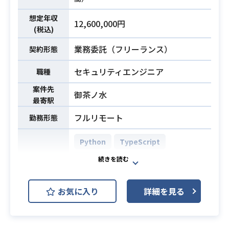
経験
※詳細は面談時にお伝えいたしま
le Workspace
・LLMを組み込んだアプリケーショ
想定年収
す。
12,600,000円
ンの設計・実装経験（堅牢性・セキ
(税込)
・Goを用いたWebアプリケーション
ュリティ・非機能要件を考慮し、本
・Pythonを用いたバックエンド開
やAPIの開発、運用経験3年以上
業務委託（フリーランス）
契約形態
番運用・改善まで関与した経験）
発、およびWeb APIの設計・実装経
・Reactを用いたWebアプリケーシ
・複雑なドメイン領域におけるデー
験
ョンの開発、運用経験3年以上
セキュリティエンジニア
職種
タ構造設計やコード再構築の経験
・pandasを用いた表形式データ（CS
・データベースに関する知識とSQL
案件先
・AI駆動開発経験（業務内外を問わ
御茶ノ水
V、Excel、型変換、欠損処理、正規
の利用経験3年以上
最寄駅
必須スキル
ず）
化、バリデーションなど）の複雑な
・AWSやGCPなどクラウド環境の利
フルリモート
勤務形態
前処理経験
用経験3年以上
・自然言語処理（NLP）・テキスト
・Dockerなどのコンテナ技術の基本
Python
TypeScript
処理（分類、抽出、検索、表記ゆれ
的な知識と利用経験1年以上
必須スキル
処理など）を用いたプロダクト開発
・自社サービス開発における実務経
PostgreSQL
開発環境
経験
験
AWS (Amazon Web Services)
・機械学習モデルの開発、評価、お
お気に入り
詳細を見る
Docker
Terraform
Next.js
よび運用経験
・複雑な業務ロジックを含む既存コ
プロダクトセキュリティの専任エン
ードを読み解き、保守性を意識して