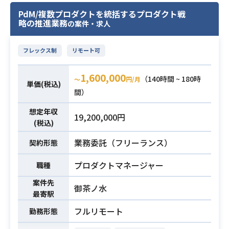
ジニアとして、
改修・リファクタリングを行った経
PdM/複数プロダクトを統括するプロダクト戦
セキュリティガバナンスの確立をリ
験
略の推進業務
の案件・求人
ードしていただきます。
AIプロダクト特有の課題から従来の
フレックス制
リモート可
Webアプリセキュリティまで、
幅広く横断的にカバーしていただく
1,600,000
（140時間 ~ 180時
〜
円/月
ポジションです。
単価(税込)
間）
【仕事内容】
下記の業務を担っていただく想定で
想定年収
19,200,000円
す。
(税込)
・セキュリティ方針の策定および推
業務委託（フリーランス）
契約形態
進（ポリシー、ロードマップ作成
等）
業務内容
プロダクトマネージャー
職種
・プロダクト設計・実装段階におけ
案件先
る支援（脅威モデリング、認証・認
御茶ノ水
最寄駅
可レビュー等）
・AIプロダクト固有のセキュリティ
フルリモート
勤務形態
対策（プロンプトインジェクショ