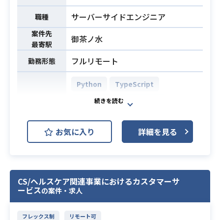
・AIマルチエージェント技術を用い
サーバーサイドエンジニア
た新規事業における主要機能の設計
職種
および実装リード
案件先
御茶ノ水
・PM/CTO/エンジニア陣との複雑な
最寄駅
要件定義・仕様のすり合わせ
フルリモート
勤務形態
・バックエンドを中心とし、インフ
ラからフロントエンドまでを横断す
Python
TypeScript
るアーキテクチャ設計・リファクタ
React.js
PostgreSQL
リング
開発環境
・開発チーム（5名以上想定）におけ
AWS (Amazon Web Services)
る技術選定や設計方針の決定、コー
お気に入り
詳細を見る
Terraform
Next.js
ドレビューなどの技術リード
※詳細は面談時にお伝えします。
対話型システムを中核とする顧客支
援プロダクトにおいて、技術選定、
・Webアプリケーションのバックエ
CS/ヘルスケア関連事業におけるカスタマーサ
システム全体の構造設計、
ンド開発実務経験（5年以上）があ
ービス
の案件・求人
プログラム実装、そして開発チーム
り、現在も実装やレビューを行って
の牽引を担当していただきます。
いる方
フレックス制
リモート可