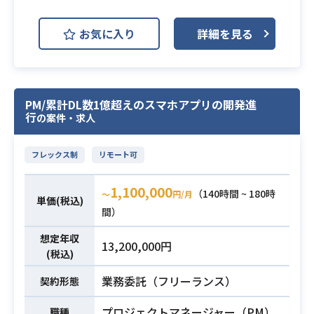
事業拡大に伴う体制強化として、一
お気に入り
詳細を見る
般消費者向けの各種サービスを支え
るインフラ構築・運用の業務をお任
せします。
クラウド基盤を活用し、プラットフ
PM/累計DL数1億超えのスマホアプリの開発進
ォームの安定稼働と成長を基盤から
行
の案件・求人
支える役割です。
【仕事内容】
フレックス制
リモート可
業務内容
下記の業務を担っていただく想定で
す。
1,100,000
（140時間 ~ 180時
〜
円/月
・ファン向けコミュニティサイトに
単価(税込)
間）
おけるインフラ基盤の設計および構
築
想定年収
13,200,000円
・システムの安定稼働に向けた運用
(税込)
および保守業務全般
業務委託（フリーランス）
契約形態
※詳細は面談時にお伝えします。
プロジェクトマネージャー（PM）
職種