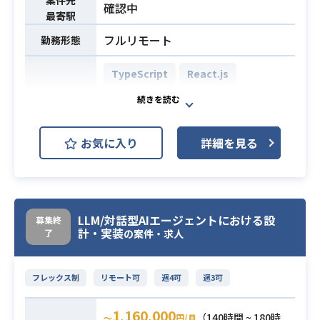
・返信率向上のためのPDCAサイクル
確認中
最寄駅
の実施（A/Bテスト等）
※詳細は面談時にお伝えします。
フルリモート
勤務形態
・ビジネス職（営業、CS、マーケ
TypeScript
React.js
等）の中途採用実務経験（2年以上）
BigQuery
・DR媒体（BizReach, Wantedly
等）を用いたパーソナライズド・ス
AWS (Amazon Web Services)
開発環境
カウトの運用経験
お気に入り
詳細を見る
必須スキル
GCP (Google Cloud Platform)
・各職種のミッションや評価指標（K
Next.js
PI/KGI等）に関する深い理解
・目標から逆算して行動量を担保で
大手企業向け自社ソリューション開
きる自律的な推進力
LLM/対話型AIエージェントにおける設
募集終
発において、
計・実装
了
の案件・求人
AIエージェント連携層の構築やパフ
ォーマンスチューニングなど、技術
フレックス制
リモート可
週4可
週3可
的難易度の高い領域を担当します。
【仕事内容】
1,160,000
下記の業務を担っていただく想定で
（140時間 ~ 180時
〜
円/月