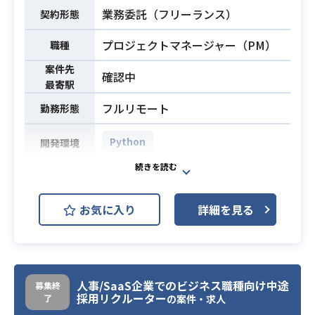
業務はありませんが、技術的理解を
業務委託（フリーランス）
契約形態
もとに開発チームとの橋渡しを行っ
プロジェクトマネージャー（PM）
ていただきます。
職種
◾️工程
案件先
確認中
・PMO・進行管理・要件定義（小規
最寄駅
模）がメインとなります。
フルリモート
勤務形態
PdMが決定した方針に基づき、開発
チームがスムーズに動けるよう実務
Python
開発環境
レベルの調整・管理を一貫して担当
いただきます。
業務内容
大手企業向けAI活用におけるガバナ
◾️業務分量
ンス領域の自社ソリューション導
・プロジェクトマネジメント・進行
お気に入り
詳細を見る
入・推進を担当します。
管理（PMO業務）：7割
経営戦略や顧客課題を構造化し、法
・要件定義・ドキュメント作成（チ
務・コンプライアンス部門と連携し
ケット起票等）：3割
ながら、導入支援およびカスタマイ
※実装（コーディング）業務は含ま
ズ開発のPM業務を遂行します。
人事/SaaS企業でのビジネス職種向け中途
募集終
れませんが、エンジニアと対等に話
採用リクルーター
了
【仕事内容】
の案件・求人
せる技術的理解が必要です。