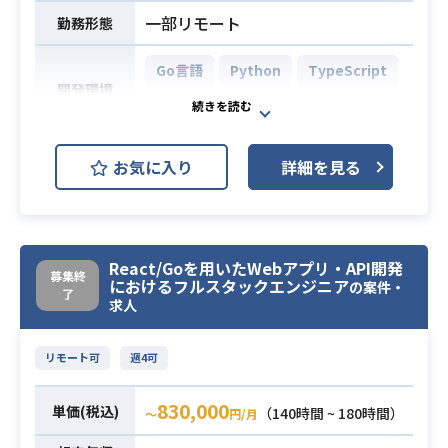
・Composeの経験2年以上
一部リモート
勤務形態
・Android専任としてキャリアを積ま
れてこられた方
Go言語
Python
TypeScript
【ライブラリ】
開発環境
Node.js
React.js
Next.js
・Android Jetpack
・Compose
自動応答AIボイスボットおよびAI応
・Activity, Fragment
お気に入り
詳細を見る
答支援アプリの開発において、
・ViewModel
フロントエンドからバックエンドま
・Room
で幅広く担当いただきます。
・Kotlin Coroutines
CTO直下の環境にて、AIコーディン
・Flow, Channel
必須スキル
React/Goを用いたWebアプリ・API開発
募集終
グツールを活用しながら、スピード
におけるフルスタックエンジニア
の案件・
・Admob
了
感を持って設計・実装を推進する役
求人
・Google Play Billing Library
割です。
・Firebase
下記の業務を担っていただく想定で
リモート可
週4可
・InAppMessaging
す。
業務内容
・InAppUpdate
・TypeScript/Node.jsを用いたWeb
830,000
単価(税込)
・RemoteConfig
（140時間 ~ 180時間）
〜
円/月
アプリケーションの設計および実装
・Analytics