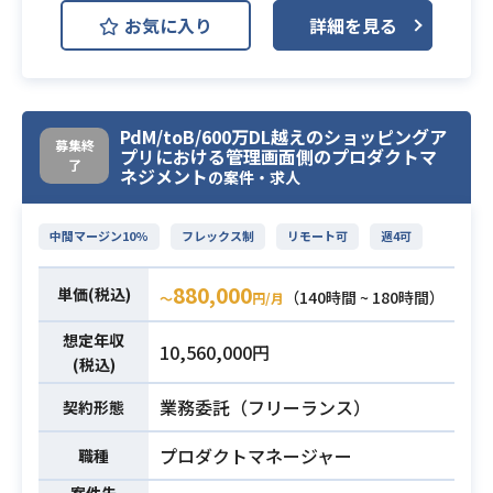
用いた要件定義およびダッシュボー
す。
お気に入り
詳細を見る
ド設計、構築経験
プロダクトがグロースしていくにあ
・データ分析要件のヒアリングから
たり、品質を担保していくべく
要件定義までの実務経験
必須スキル
テスト実施を含むQA業務をお任せす
・プロジェクトリードとしての進行
る方を募集いたします。
PdM/toB/600万DL越えのショッピングア
管理・関係者調整経験
【お任せしたい業務】
募集終
プリにおける管理画面側のプロダクトマ
・データマートやデータ連携の基本
了
・新機能や改修箇所のテストの実施
ネジメント
の案件・求人
設計に関する理解
・不具合の再現検証および記録
・レポート作成とチケット起票
中間マージン10%
フレックス制
リモート可
週4可
・開発陣との要件定義のすり合わせ
および連携・調整業務
880,000
単価(税込)
（140時間 ~ 180時間）
〜
円/月
場合によっては以下もお願いする予
定です。
想定年収
10,560,000円
・テスト計画およびテストシナリ
(税込)
オ・ケースの設計
業務委託（フリーランス）
契約形態
・回帰テスト（リグレッション）の
設計・運用
プロダクトマネージャー
職種
業務内容
・不具合事象に対する要因分析や議
案件先