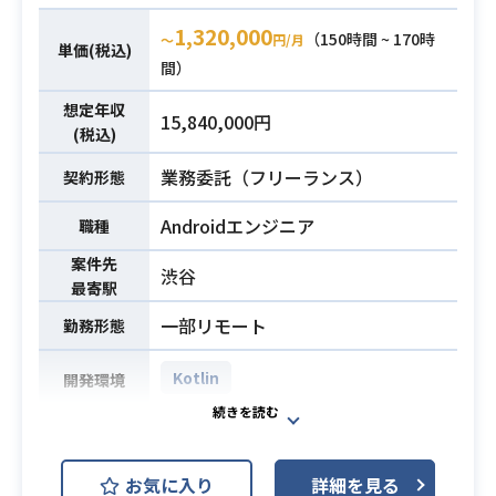
す。
・複数のステークホルダーと円滑に
1,320,000
（150時間 ~ 170時
〜
円/月
コミュニケーションを取り、業務フ
単価(税込)
・エンジニア経験5年以上
間）
ローの変更・移管・調整を主体的に
・Swiftを使用したIOSアプリの開発
推進した経験
想定年収
経験3年以上
必須スキル
15,840,000円
・手順に基づき、ミスなく正確に定
(税込)
・HealthKit(Apple)、もしくはHealt
型業務を遂行できるスキル
hConnect(Google)に関する知見
業務委託（フリーランス）
契約形態
・複数のタスクを並行して管理し、
優先順位をつけて完遂できるタスク
Androidエンジニア
職種
管理能力
・複雑な業務フローを理解・整理
案件先
渋谷
最寄駅
し、手順書としてドキュメント化・
更新できるスキル
必須スキル
一部リモート
勤務形態
・マニュアルが未整備な環境や変更
が多い環境においても、能動的に情
Kotlin
開発環境
報を収集し業務を遂行できる高い自
走力
【案件概要】
・決済ドメイン（クレジットカー
マンガアプリサービスの企画・開
お気に入り
詳細を見る
ド、iD等）の複雑な仕様や商流を能
発・運用を行っていただきます。