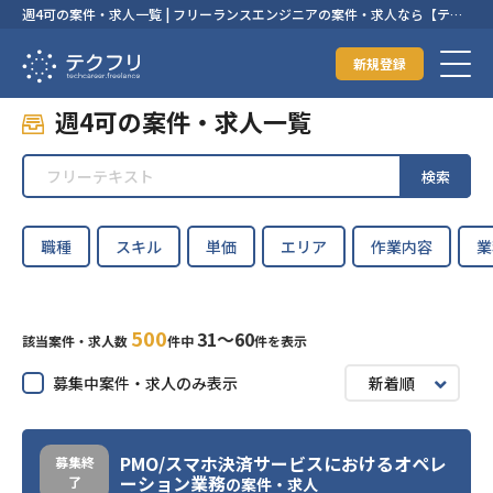
週4可の案件・求人一覧 | フリーランスエンジニアの案件・求人なら【テク
フリ】
新規登録
週4可の案件・求人一覧
検索
職種
スキル
単価
エリア
作業内容
業
500
31〜60
該当案件・求人数
件中
件を表示
募集中案件・求人のみ表示
新着順
PMO/スマホ決済サービスにおけるオペレ
募集終
ーション業務
了
の案件・求人