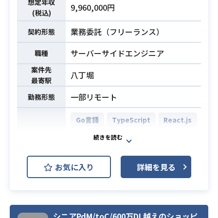
想定年収
・AI組み込みを前提としたUI設計とA
9,960,000円
・Crashlytics
(税込)
PIの開発
・Dagger & Hilt
・AIコーディングツールを活用した
業務委託（フリーランス）
・Material Components
契約形態
品質・保守性の担保
・OkHttp, Retrofit
・設計から実装まで一気通貫したプ
サーバーサイドエンジニア
職種
・Swagger
ロダクト開発
案件先
八丁堀
※詳細は面談時にお伝えします。
最寄駅
一部リモート
勤務形態
・LLMを含むAI技術を活用したプロ
ダクト開発経験
Go言語
TypeScript
React.js
・TypeScript または Node.js を用い
た開発実務経験（3年以上）
AWS (Amazon Web Services)
・Pythonを用いた開発実務経験
開発環境
GCP (Google Cloud Platform)
・React を用いたSPA開発経験
お気に入り
詳細を見る
・AIコーディングを使いこなすこと
Docker
必須スキル
ができる方
（特に、バイブコーディングの欠点
WebアプリケーションおよびAPIの開
を理解し、品質の高いコードを責任
発・運用プロジェクトにおいて、
シニアPdM/toC/600万DL越えのショッピ