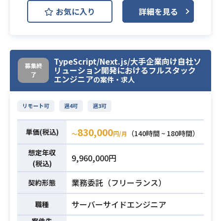
業、カスタマーサクセス、マーケテ
・開発スケジュール（ガントチャー
お気に入り
詳細を見る
案・折衝能力
ィング等）の中途採用リクルーター
ト等）の作成および運用経験
・自律的なプロジェクト管理能力
業務となります。
・エンジニア／デザイナーと円滑に
・法務・コンプライアンス部門との
ダイレクトリクルーティング（DR）
コミュニケーションが取れる技術理
連携、または実務経験
を主軸とし、媒体を用いたターゲッ
必須スキル
解
TypeScript/Next.js/大手企業向け自社ソ
ト選定、スカウト文面の作成・改
募集終
・要件定義およびドキュメント作成
リューション開発におけるフルスタック
善、母集団形成を担当していただき
了
エンジニア
経験（PRD／チケット起票等）
の案件・求人
ます。
・PMOまたはスクラムマスターとし
下記の業務を担っていただく想定で
ての実務経験（進捗管理、課題解
リモート可
週4可
週3可
す。
消、会議ファシリテーション等）
業務内容
・DR（ダイレクトリクルーティン
830,000
単価(税込)
（140時間 ~ 180時間）
〜
円/月
グ）業務の遂行
・各媒体（BizReach, OpenWork, G
想定年収
9,960,000円
reen等）を用いたターゲット選定お
(税込)
よびソーシング
業務委託（フリーランス）
契約形態
・職種特性（営業・CS・マーケ等）
に合わせたスカウト文面の作成・改
サーバーサイドエンジニア
職種
善
案件先