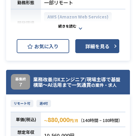
設計〜実装〜運用経験
一部リモート
勤務形態
・品質・安定性・レイテンシ・コス
トのトレードオフを踏まえた設計・
AWS (Amazon Web Services)
開発環境
改善経験
Azure
・障害時にプロンプト/ロジック/状態
管理など原因を構造的に切り分けら
金融業界におけるAI活用型営業デー
お気に入り
詳細を見る
れる問題解決力
タ基盤の構築プロジェクトにおい
て、構想から要件定義フェーズをリ
ードいただきます。
営業活動の高度化・効率化を目的と
業務改善/DXエンジニア/現場主導で基盤
募集終
したAI活用を通したSFA/CRM・デー
構築〜AI活用まで一気通貫
了
の案件・求人
タ基盤の構築を行うプロジェクトと
なります。
主な業務は以下の通りです。
リモート可
週4可
・プロジェクト計画の策定、タスク
業務内容
設計、推進
880,000
単価(税込)
（140時間 ~ 180時間）
〜
円/月
・As-Is / To-Be整理に向けたヒアリ
想定年収
ングおよびコンサルティング
10,560,000円