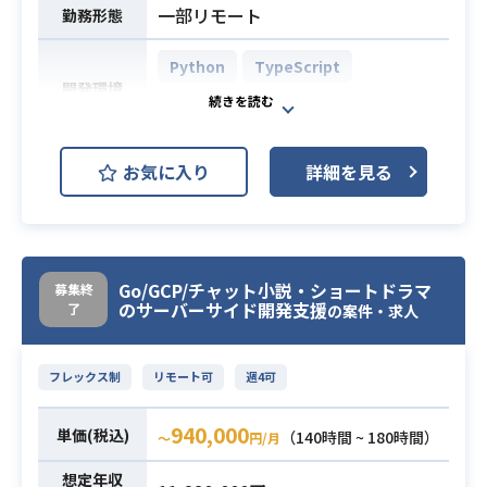
-Dockerなどコンテナーを用い
一部リモート
勤務形態
た開発経験がある方
-REST API開発経験がある方
Python
TypeScript
・直近3現場で短期終了（7ヶ月以
開発環境
React.js
Docker
Git
内）がないこと
・GitHub、GitLab経験がある方
大手銀行における法人営業支援用AI
お気に入り
詳細を見る
ツール構築にあたり、Azure上のアプ
リケーションの設計・開発・運用を
中心にご担当いただきます。
クライアントコミュニケーション・
Go/GCP/チャット小説・ショートドラマ
募集終
インフラ・バックエンド・フロント
のサーバーサイド開発支援
了
の案件・求人
エンド開発とフルスタックに他メン
バーと連携をとりながら幅広くご担
当いただきます。
フレックス制
リモート可
週4可
業務内容
・クライアントおよびPMとの仕様調
整・進捗報告・課題解決の推進
940,000
単価(税込)
（140時間 ~ 180時間）
〜
円/月
・Azure環境上で稼働するWebアプ
想定年収
リの設計・開発（要件定義〜テス