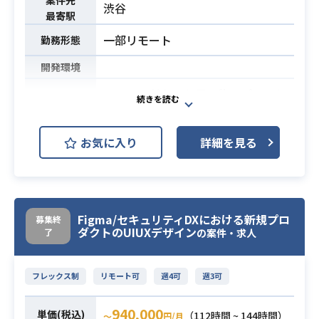
論
渋谷
最寄駅
・テスト自動化
一部リモート
・品質担保におけるメトリクスの設
勤務形態
計・運用
開発環境
【案件の魅力】
600万DL越えのお買い物アプリにお
・国内外で事業が拡大しており、上
けるtoB（管理画面側）のPdMを募
場を目指す企業のプロダクト開発に
集いたします！
携わることができる
お気に入り
詳細を見る
出店者向けの商品などの管理画面お
・フルリモート/フルフレックスで就
よび出店者向け広告出稿における管
業可能
理画面の
【こんな人におすすめ】
要件定義からリリース・改善まで一
・オープンで話しやすくslackで気さ
気通貫で担っていただきます。
くに話せる雰囲気の現場で稼働した
Figma/セキュリティDXにおける新規プロ
募集終
ダクトのUIUXデザイン
了
の案件・求人
【お願いしたいこと】
い方
・開発陣（エンジニア・UIUXデザイ
・少数精鋭でプロダクト戦略に密に
ナー）との要件定義およびスプリン
関与したご経験
フレックス制
リモート可
週4可
週3可
グの設計
・業務委託でも裁量をもって改善提
・ビジネスサイド（営業・サポー
案・意思決定に携わっていきたい方
940,000
単価(税込)
（112時間 ~ 144時間）
〜
円/月