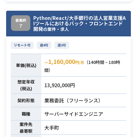
コミュニケーション └ zoom, Slac
・サービスに関わるアプリ・Webの
k, Notion, Gsuite
UIデザイン作成。
※Tech Stackについては、チームメ
Python/React/大手銀行の法人営業支援A
・サービスの価値を届けるLP、バナ
募集終
Iツールにおけるバック・フロントエンド
ンバー間で議論をしながら、開発フ
ー、DTPなどのデザイン作成
了
開発
の案件・求人
ェーズに応じてより適切なものを選
・ポートフォリオの提出
択しています
リモート可
週4可
週3可
・情報設計・UI・UXへの高いコミッ
・医療関連システム/サービスの開発
ト力（ユーザーシナリオや導線設
1,160,000
経験
計、ワイヤーフレーム作成の経験
（140時間 ~ 180時
必須スキル
〜
円/月
単価(税込)
・java開発経験5年以上ある方
等）
間）
・DB設計経験が3年以上ある方
・Figmaのコンポーネント機能の理
想定年収
・直近3現場で短期終了（7ヶ月以
13,920,000円
解と実務経験（2～3年程度）
(税込)
内）がないこと
・直近3年内に以下の経験がある方
業務委託（フリーランス）
契約形態
-Kotlin、Scalaの開発経験がある
サーバーサイドエンジニア
職種
方
必須スキル
-AWSなど、クラウド環境での開
案件先
大手町
発経験がある方
最寄駅