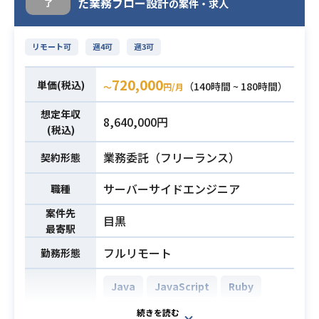
事業部と密に連携しながら、現場課
た業務フロー設計
了
の案件・求人
題の解決を技術で実現していくポジ
ションです。
リモート可
週4可
週3可
※ご経験・スキルに応じて、担当領
域や裁量は柔軟にお任せいたしま
720,000
単価(税込)
（140時間 ~ 180時間）
〜
円/月
す。
▼事業部向けDX・業務基盤の構築
想定年収
8,640,000円
・現場に最適化したUI設計・構築
(税込)
AppSheetやGoogleスプレッドシ
業務委託（フリーランス）
契約形態
ートを活用し、現場スタッフが直感
的に操作できる入力・管理画面を構
サーバーサイドエンジニア
職種
築
案件先
・業務プロセスのデジタル化
目黒
最寄駅
CRM（顧客管理）、請求管理、予
約管理など、各種業務フローの設計
フルリモート
勤務形態
およびシステム化
・事業部との伴走型開発
Java
JavaScript
Ruby
現場担当者へのヒアリングをもと
TypeScript
Ruby on Rails
業務内容