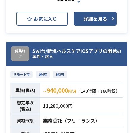
スマホ決済サービスを展開する企業
にて、主要決済プロダクトの安定運
お気に入り
詳細を見る
用を支えるオペレーション業務全般
を担当していただきます。
CS、業務運用部門、経理、および外
部パートナー（金融機関や通信事業
者等）との連携オペレーションの実
Swift/新規ヘルスケアiOSアプリの開発
募集終
の
了
行に加え、
案件・求人
関係各所と連携した非効率な業務フ
ローの可視化・改善・自動化を主体
リモート可
週4可
週3可
的に推進する役割を担っていただき
ます。
940,000
単価(税込)
（140時間 ~ 180時間）
〜
円/月
【仕事内容】
下記の業務を担っていただく想定で
想定年収
11,280,000円
す。
(税込)
・外部パートナーからの連絡確認お
業務委託（フリーランス）
契約形態
よび社内関係部署への連携・調整、
各種システムへの登録・設定作業
業務内容