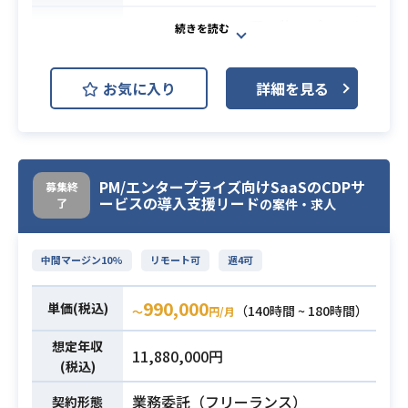
築・開発
600万DL越えのお買い物アプリにお
・フロントエンド領域におけるアー
けるtoC側のPdMを募集いたしま
キテクチャの検討、技術選定、およ
す！
び改善提案
お気に入り
詳細を見る
・ECプラットフォーム基盤の設計
・ペアプログラミングやモブプログ
・組織の牽引
ラミングを用いた、正社員メンバー
・ECソーシャルのUX設計
との協調開発
などGMV成長に伴走いただける方の
・Claude CodeやCodexなどの生成A
ご応募をお待ちしております。
PM/エンタープライズ向けSaaSのCDPサ
Iツールを積極的に取り入れた、開発
募集終
ービスの導入支援リード
了
の案件・求人
【お願いしたいこと】
プロセスの効率化
・新機能の開発を定義し開発陣（エ
※詳細は面談時にお伝えします。
ンジニア・UIUXデザイナー）との牽
中間マージン10%
リモート可
週4可
・Reactを用いたWebアプリケーシ
引およびリリースまでの伴走
ョンの開発・運用実務経験（3年以
・ゲーミフィケーションやソーシャ
990,000
単価(税込)
（140時間 ~ 180時間）
業務内容
〜
円/月
上）
ルを取り入れたプロダクトにおける
・Goを用いたWebアプリケーション
ユーザー体験の設計
想定年収
11,880,000円
またはAPIの開発・運用実務経験（3
(税込)
・プロダクトのビックデータと市場
年以上）
リサーチなどから、事業にインパク
業務委託（フリーランス）
契約形態