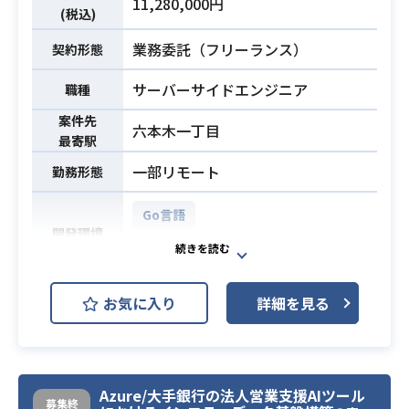
11,280,000円
(税込)
ト・リリース）
・バックエンド・フロントエンド・
業務委託（フリーランス）
契約形態
インフラにわたる実装および技術判
サーバーサイドエンジニア
断
職種
・開発進捗管理・ドキュメント作成
案件先
六本木一丁目
最寄駅
■クライアントコミュニケーション
一部リモート
勤務形態
・顧客折衝、要件定義経験（3年以
上）
Go言語
■バックエンド（重視）
開発環境
・PythonによるWeb API・バッチ設
GCP (Google Cloud Platform)
計・開発経験（3年以上）
・REST APIの設計・実装経験（3年
サーバサイドエンジニアは月間ユー
お気に入り
詳細を見る
以上）
必須スキル
ザ100万人を超えるプラットフォーム
■フロントエンド（重視）
を
・TypeScriptおよびReactを用いた
低コスト・低レイテンシ・低エラー
フロントエンド開発経験（3年以上）
で安定稼働させつつ、
Azure/大手銀行の法人営業支援AIツール
■インフラ（基本理解）
募集終
UX を向上させるための開発・運用を