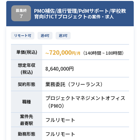
各プロダクトチームにおけるUI/UXデ
・事業企業におけるPdMとしての実
PMO補佐/進行管理/PdMサポート/学校教
募集終
ザイン全般を担当していただきま
育向けICTプロジェクト
了
務経験2年以上
の案件・求人
す。
・要件定義〜詳細設計のフェーズか
具体的な業務としては以下となりま
らローンチに至るまでの全工程を担
す。
リモート可
週4可
週3可
当した経験
【内容】
・開発メンバーやクリエイター陣と
必須スキル
1. UI/UX設計・体験デザイン
720,000
単価(税込)
（140時間 ~ 180時間）
〜
円/月
チームを組み、プロジェクトを推進
• AI協働型フローの構築： AIが監査作
した経験
想定年収
業を主導し、人間が最終承認を行う
8,640,000円
・管理画面やtoBSaaSプロダクトの
(税込)
「AIアシスタント・承認フロー」のU
ご経験
Iパターン定義
業務委託（フリーランス）
契約形態
・生成AIの活用に明るい方
• エンドツーエンドの画面設計： ISM
業務内容
プロジェクトマネジメントオフィス
S・Pマーク内部監査における「監査
職種
（PMO）
計画 〜 証跡収集 〜 是正 〜 承認」ま
での一連のユーザー体験設計
案件先
フルリモート
• 複雑なデータの可視化： 監査状況
最寄駅
や証跡のステータスを管理しやすく
フルリモート
勤務形態
するためのダッシュボードおよび管