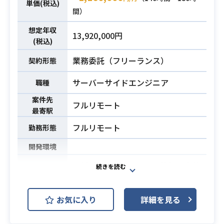
単価(税込)
業務内容
す。
間）
・TypeScript、Next.jsを軸としたフ
想定年収
13,920,000円
ルスタック開発
(税込)
・AIエージェント連携層の構築
業務委託（フリーランス）
・パフォーマンスチューニング
契約形態
・DB設計およびバックエンド開発
サーバーサイドエンジニア
職種
※詳細は面談時にお伝えします。
案件先
フルリモート
・TypeScriptでの実装経験
最寄駅
・ReactやNext.jsでのWebアプリ開
フルリモート
勤務形態
発経験
・DB設計およびバックエンド開発経
開発環境
験
・対話型AIエージェント設計・実装
・ORMやクエリビルダー（Prisma /
必須スキル
（会話フロー/状態管理/Planning・T
Kysely等）の使用経験
ool Calling/Multi-Agent構成）
・GCP、AWS、Supabase等のクラ
お気に入り
詳細を見る
・プロンプトアーキテクチャ設計（S
ウド環境での開発経験
ystem Prompt、RAG戦略、Safet
・AI開発ツール（Cursor / GitHub Co