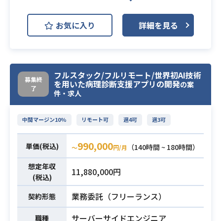
に、要件定義〜実装〜リリース後の
開発環境
Docker
Git
GitHub
改善までをスピーディに推進
お気に入り
詳細を見る
▼クラウド・AIを活用したシステム
Figma
Next.js
構築
・サーバーサイド開発・連携
自社SaaSやD2Cブランド等のWebサ
AppSheetやGASでは対応が難しい
イト群を対象に、
フルスタック/フルリモート/世界初AI技術
ロジックを、AWS（Lambda / API G
AIを活用した新しい業務フローの設
募集終
を用いた病理診断支援アプリの開発
の案
ateway / RDS）を用いて構築
了
計およびプロジェクト推進を担当い
件・求人
・生成AI（Gemini）の活用
ただきます
業務自動化やデータ要約など、生
・AIを前提としたワークフロー設計
中間マージン10%
リモート可
週4可
週3可
成AIを組み込んだ業務効率化ツール
（Cursor、Claude Code等の標準フ
の開発
ロー化、テスト自動化）
990,000
単価(税込)
（140時間 ~ 180時間）
〜
円/月
・データ基盤の構築・活用
・Web施策の企画、要件定義、およ
BigQueryを用いたデータ連携およ
び情報設計
業務内容
想定年収
11,880,000円
びレポーティング基盤の整備
・プロジェクト推進と進行管理（タ
(税込)
▼最適なソリューションの選定・導
スク分解、リソース設計、関係者連
業務委託（フリーランス）
契約形態
入
携）
・既存ツールにとらわれず、課題解
・フロントエンド実装、およびコー
サーバーサイドエンジニア
職種