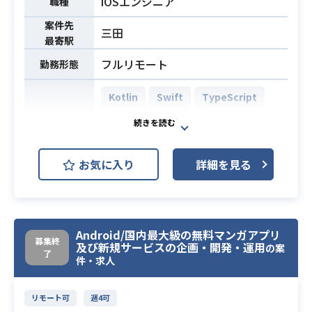
iOSエンジニア
職種
・カスタマーサポートからの問い合
案件先
わせの一次受けおよび関連部署への
三田
最寄駅
エスカレーション
フルリモート
・既存の業務フローの可視化・分析
勤務形態
による課題特定、および業務移管や
Kotlin
Swift
TypeScript
フロー変更の調整・実行
・手動オペレーションの自動化・効
AWS DynamoDB (Amazon Dynam
率化の企画・推進、および業務手順
oDB)
AWS (Amazon Web Services)
開発環境
書の新規作成・更新
お気に入り
詳細を見る
※詳細は面談時にお伝えします。
AWS Lambda
AWS S3
【技術環境 / Development environ
GitHub
Slack
Figma
ment】
Google Workspace (Gmail, Spreads
新規立ち上げを行っているヘルスケ
Android/国内最大級の無料マンガアプリ
heet, Docs, Slide)
募集終
及び新規サービスの企画・開発・運用
アアプリケーションのiOS開発を担当
の案
了
Slack
件・求人
いただきます。
Notion
業務内容
代表直下のチームでスピード感と裁
JIRA, Confluence
量を持って取り組むことが可能で
リモート可
週4可