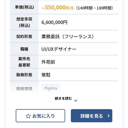
※もしくは、他言語での開発経験
・プロダクトを更に使いやすくする
・生成AIやLLMへの強い関心
550,000
単価(税込)
（Java／Python 等）やマクロ開発
（140時間 ~ 180時間）
ための改善、運用
〜
円/月
・要件定義からリリースまで一連の
経験でも可
・新規プロダクトの開発
プロセスをリードした経験 2年以上
想定年収
6,600,000円
・AWSを用いたバックエンド開発経
・病理業務を理解した、あるべき仕
・自ら開発方針、および実装戦略を
(税込)
験
様への落とし込み
設計した経験 2年以上
業務委託（フリーランス）
※Lambda／API Gateway／RDS
契約形態
・カスタマーサクセスや営業との連
・GitHubのPull Requestを活用した
など使ったことがある
携
チーム開発経験 2年以上
UI/UXデザイナー
職種
【技術環境】
・AI駆動開発の実務経験（Cursor、C
業務内容
バックエンド └ Kotlin(Spring,Spri
案件先
laude Code）
外苑前
最寄駅
ngBoot), Python
フロントエンド └ React.js,TypeS
常駐
勤務形態
cript
データベース └ MySQL, MongoD
Figma
開発環境
B
インフラ └ AWS
■女性向け洋服レンタルのサブスク
プロビジョニングツール └ Terrafo
サービスUI業務。
rm
お気に入り
詳細を見る
・プロダクトに関わるUX設計（導線
バックログ管理 └ Jira
設計、レイアウト設計、など）
業務内容