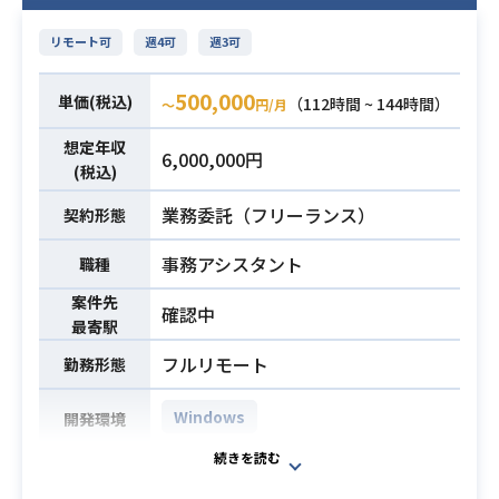
下記の業務を担っていただく想定で
ご依頼タスク
す。
リモート可
週4可
週3可
・開発・リリーススケジュールの策
業務内容
・自社ソリューションの導入支援お
定と進捗管理（ガントチャート等の
よび推進
500,000
運用）
単価(税込)
（112時間 ~ 144時間）
〜
円/月
・導入後のカスタマイズ開発におけ
・小規模な機能改善における要件定
るプロジェクトマネジメント（PM）
想定年収
義・実装仕様の整理
6,000,000円
業務
(税込)
・スクラムイベント（朝会、振り返
・経営層から現場担当者までのステ
り等）のファシリテーション
業務委託（フリーランス）
契約形態
ークホルダーに対する提案・折衝
・開発チケット（Jira/Backlog等）
・AI活用のためのガバナンス戦略構
事務アシスタント
職種
の管理・棚卸し
築支援
・PdMのサポート業務全般（会議調
案件先
※詳細は面談時にお伝えします。
確認中
整、議事録作成、各種ドキュメント
最寄駅
整備）
・何らかの言語を用いた開発経験、
フルリモート
勤務形態
・デザイナー（Figma）やエンジニ
およびPM経験
アとの実装可否に関する調整
・AIツール（Cursor, Claude, ChatG
Windows
開発環境
PT等）を活用した実務の効率化経験
・Web／アプリ開発における進行管
・経営層〜現場担当者まで、幅広い
SaaS企業におけるビジネス職（営
理経験（2年以上）
必須スキル
ステークホルダーに対する高度な提