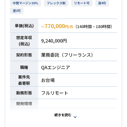
／ナッジ）
明確化
中間マージン10%
フレックス制
リモート可
週4可
必須スキル
・5名以上の開発組織（エンジニア・
・その要件に基づき、データの集
週3可
UIUX・PM）における以下の経験
約・分析基盤となるデータマートを
業務内容
┗牽引経験
設計
770,000
単価(税込)
（140時間 ~ 180時間）
〜
円/月
┗ロードマップ策定
・必要なデータを、どのシステムか
┗優先度決定
ら・どのように取得し連携させるか
想定年収
9,240,000円
┗合意形成
を検討（データサイエンス的な視点
(税込)
・Eコマース業界、またはCtoC/BtoB
を含む）
業務委託（フリーランス）
契約形態
等の市場（マーケットプレイス）型
これらの業務を円滑に進めるために
ビジネスでの実務経験
は、技術知識だけでなく、プロジェ
QAエンジニア
職種
クトを推進する力も求められます。
案件先
特に、GoogleLookerを用いた要件
お台場
最寄駅
定義やダッシュボード設計・構築経
フルリモート
勤務形態
験、およびプロジェクトリードの経
験をお持ちの方が望ましいと考えて
開発環境
います。
小製造業向けSaaSを展開する企業に
・Google Looker などのBIツールを
おいてQAエンジニアを募集いたしま