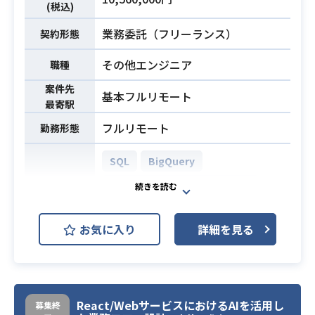
(税込)
・業務・機能要件定義およびAI活用
ユースケースの検討
業務委託（フリーランス）
契約形態
・ROI試算および投資対効果の可視化
その他エンジニア
・ステークホルダーとの合意形成、
職種
課題・リスク管理、SIベンダーコン
案件先
基本フルリモート
トロール
最寄駅
フルリモート
勤務形態
・プロジェクトマネジメント経験（5
年以上）
SQL
BigQuery
・大規模または基幹システムにおけ
るPM経験
AWS (Amazon Web Services)
開発環境
・システム企画構想、顧客折衝、ス
必須スキル
Git
GitHub
テークホルダー調整の経験
お気に入り
詳細を見る
・業務要件定義のリード経験
本ポジションでは、店舗事業におけ
・技術者と円滑に連携可能なIT知
る業務改善およびDX推進を、企画〜
識、高いドキュメンテーション能力
実装・改善まで一気通貫でご担当い
ただきます。
React/WebサービスにおけるAIを活用し
募集終