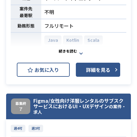
決に最適な手段を選定。
ドレビュー（Next.js、TypeScript、
案件先
必要に応じて、新たなローコード
Tailwind CSS等）
不明
最寄駅
／ノーコードツールの導入検討・推
・AI時代のコミュニケーション開発
進も行っていただきます。
フルリモート
勤務形態
を設計するテクニカルディレクショ
ン
・非エンジニアとのコミュニケーシ
Java
Kotlin
Scala
ョン能力
・エンジニアとしての実務経験3年以
AWS (Amazon Web Services)
開発環境
事業部との折衝・ヒアリングを通
上
じて、業務課題の整理および要件定
Docker
GitHub
GitLab
・HTML、CSS、JavaScript、Type
義ができる方
お気に入り
詳細を見る
Scriptを用いたフロントエンド開発
・業務改善／DX推進の実務経験
医療の中でも病理という分野に特化
経験 2年以上
業務フローの整理やデジタル化を
したデジタル病理診断支援ソリュー
・React、Next.js等のフレームワー
主体的に推進した経験
ションの開発を行っている企業にて
クを用いた開発経験 2年以上
・SQLを用いたデータベース操作・
フルスタックエンジニアを募集して
Figma/女性向け洋服レンタルのサブスク
・Webサイト、またはWebアプリケ
募集終
サービスにおけるUI・UXデザイン
設計経験（目安：5年以上）
の案件・
おります。
ーションの開発経験 2年以上
了
必須スキル
求人
・業務ツールの開発経験
【具体的な業務】
・小規模チームでのプロジェクト推
・GAS／GoogleAppSheet等を用い
・病理診断支援ソリューションアプ
進、またはWebディレクション経験
必須スキル
週4可
週3可
た開発経験
リの新機能開発
2年以上