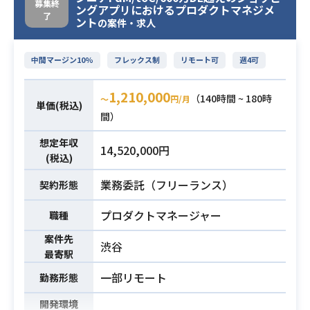
を持って書ける方）
Reactを用いたフロントエンド開発
募集終
ングアプリにおけるプロダクトマネジメ
了
・設計〜実装まで一気通貫で自走で
を中心に、
ント
の案件・求人
きるスキル
Goを用いたバックエンド開発まで幅
広く携わっていただきます。
中間マージン10%
フレックス制
リモート可
週4可
単なる実装作業にとどまらず、フロ
ントエンド領域のテックリードとし
1,210,000
（140時間 ~ 180時
〜
円/月
単価(税込)
て
間）
技術提案や課題解決を主体的にリー
ドできる方を募集しています。
想定年収
14,520,000円
【下記の業務を担っていただく想定
(税込)
です。】
業務委託（フリーランス）
契約形態
・Reactを活用したWebアプリケー
ションのフロントエンド設計・開
プロダクトマネージャー
職種
発・運用
業務内容
案件先
・Goを用いたバックエンド領域およ
渋谷
最寄駅
びAPIの開発・運用
一部リモート
勤務形態
・DockerやAWS/GCP環境を活用し
た、コンテナベースでのシステム構
開発環境