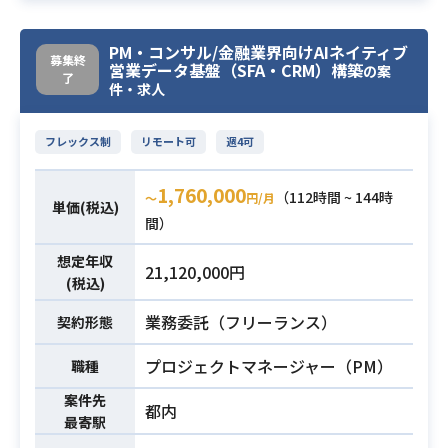
y、Prompt Versioning）
pilot等）を活用した実務経験
・モデル選定・最適化（Quality/Lat
PM・コンサル/金融業界向けAIネイティブ
ency/Costのトレードオフ分析、比
業務内容
募集終
営業データ基盤（SFA・CRM）構築
の案
了
較評価、必要に応じてFine-tuning）
件・求人
・音声対話制御（音声入力処理、VA
D制御、スライド遷移との同期設計：
フレックス制
リモート可
週4可
LiveKit想定）
・品質改善サイクル推進（ボトルネ
1,760,000
（112時間 ~ 144時
〜
円/月
ック特定、仮説検証、A/Bテスト、H
単価(税込)
間）
uman-in-the-Loop評価設計）
想定年収
21,120,000円
・Pythonでの開発経験（単体テス
(税込)
ト/CI/CD/保守性を意識した設計）
業務委託（フリーランス）
契約形態
・LLMを用いたプロダクトをPoCで
終わらせずProduction運用・改善ま
プロジェクトマネージャー（PM）
職種
で到達させた経験
・Agentic AI（Planning/Tool Callin
案件先
都内
最寄駅
g/Multi-Agent Coordination等）の
必須スキル