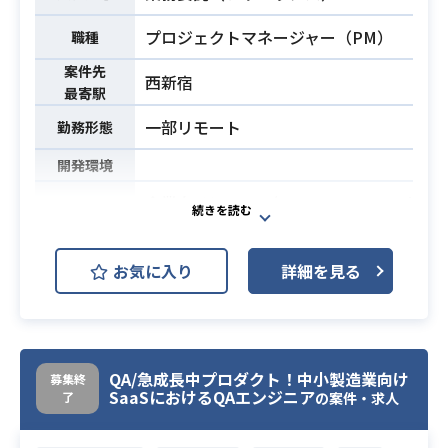
・AWSまたはGCPを中心とした、ク
トのある施策の立案や判断軸の構築
ラウド環境での実務経験（3年以上）
【こんな人におすすめ】
プロジェクトマネージャー（PM）
職種
・Dockerなどのコンテナ技術に関す
必須スキル
・少数精鋭でモダンな技術に触れた
案件先
る基本的な知識および利用経験（1年
い方
西新宿
最寄駅
以上）
・長期でのご参画ができる方
一部リモート
・フロントエンド領域において、テ
勤務形態
・プロダクトの体験を意識しながら
ックリード相当の深い知見や提案を
開発を進めて行ける方
開発環境
行った経験
・高いレベル感の中でプロダクトの
・チーム開発において、周囲と円滑
企業向けに CDP（Customer Data Pl
成長を感じながら開発したい方
に連携が取れる高いコミュニケーシ
atform）サービスの導入支援 を行っ
・Webおよびスマホ領域におけるプ
ョン能力
ています。
お気に入り
詳細を見る
ロダクトマネジメント）の実務経験3
事業拡大とリソース強化のため、本
年以上
プロジェクトをリードできる方を募
・EC、ソーシャル、ゲーミィフィケ
集しています。
ーションのサービスのグロースに携
CDP導入支援では、以下のような業
わった経験（KPI設計・施策立案）
務を担当いただきます。
QA/急成長中プロダクト！中小製造業向け
募集終
SaaSにおけるQAエンジニア
了
・行動経済学の基礎理解（損失回避
の案件・求人
・お客様が分析に使いたいデータや
／プロスペクト理論／フレーミング
目的をヒアリングし、必要な要件を