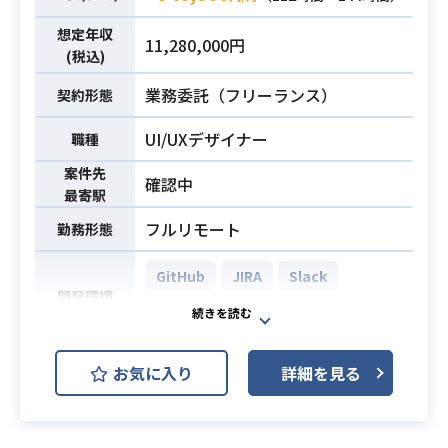
ト）を通じた出店者要望の集約と、
・Webアプリケーション、またはto
対応順位の意思決定
想定年収
11,280,000円
B向けシステムのテスト実施経験（2
(税込)
・KPI(アクティブユーザー数、定着
業務内容
年以上）
率、広告単価や投資対効果など）の
業務委託（フリーランス）
契約形態
・定められたテスト観点やケースに
数値管理と向上策の構築
基づき、正確にテストを遂行してエ
・ロードマップの策定
UI/UXデザイナー
職種
ビデンスを残せる
・経営陣へのプレゼンテーション・
案件先
・検知した不具合の再現手順を記録
必須スキル
合意形成
確認中
最寄駅
し、エンジニアが迅速に対処できる
【こんな方におすすめ】
解像度で報告できる
フルリモート
勤務形態
・少数精鋭でモダンな技術に触れた
・仕様書を読み解いて内容を把握
い方
し、不明点を直接開発担当者へ確認
GitHub
JIRA
Slack
・長期でのご参画ができる方
開発環境
できる
・プロダクトの体験を意識しながら
Figma
・リモートでの就業経験
開発を進めて行ける方
・高いレベル感の中でプロダクトの
セキュリティコンプライアンス市場
お気に入り
詳細を見る
成長を感じながら開発したい方
を開拓するスタートアップ企業での
【案件の魅力】
デザイン業務です。
・
複数のプロダクトを展開しており、