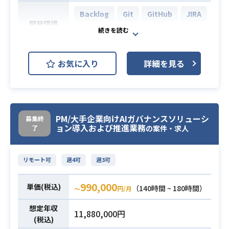
理画面のデザイン
Backlog
Git
GitHub
JIRA
2. プロダクト制作（Figma）
開発環境
Slack
Figma
• 構造設計： 情報設計（IA）に基づ
いたワイヤーフレームの作成
学校教育現場向けプロダクト開発に
• ビジュアルデザイン： デザインシ
お気に入り
詳細を見る
おいて、PdMの方針に基づきプロジ
ステムに準拠した、実装レベルのハ
ェクト推進を担うPMOポジションで
イファイUI制作
す。
• 検証： ユーザーテストや社内レビ
主に開発スケジュールの策定・進行
ューのためのインタラクティブなプ
PM/大手企業向けAIガバナンスソリューシ
募集終
管理（ガントチャート運用）、要件
ロトタイプの作成
ョン導入および推進業務
了
の案件・求人
定義（小規模機能改善）、チケット
• BtoB SaaSまたは業務システムのU
起票・管理（Jira／Backlog）、スク
I/UX設計経験 5年以上
ラムイベントのファシリテーショ
リモート可
週4可
週3可
• Figmaでの情報設計、ワイヤーフレ
ン、エンジニア・デザイナーとの仕
必須スキル
ーム、UI、プロトタイプ作成経験
様調整、
990,000
単価(税込)
（140時間 ~ 180時間）
〜
円/月
• 複数ステータス・承認・履歴管理を
議事録作成やドキュメント整備な
想定年収
含む業務画面の設計経験
ど、開発チームが円滑に動くための
11,880,000円
(税込)
実務全般を担当いただきます。実装