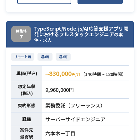
動的に学習・キャッチアップできる
実機でのテストがあるため、週2日程
意欲
度出社いただく予定です。
・ITシステム運用、またはWeb/IT業
当社は自社サービス100％ですので自
TypeScript/Node.js/AI応答支援アプリ開
界での事業推進やPMO、営業サポー
由度が高く、裁量も大きいので、
募集終
発におけるフルスタックエンジニア
の案
ト等の実務経験
エンジニアにとって働きやすい環境
了
件・求人
を作ろうとしています。
業務内容
【技術要素】
リモート可
週4可
週3可
・対応プラットフォーム / Android
・対応OSバージョン / 7.0~
830,000
単価(税込)
（140時間 ~ 180時間）
〜
円/月
・開発言語 / Kotlin86%, Java14%
・アーキテクチャ / Clean Architectu
想定年収
9,960,000円
reベース
(税込)
・CI Service / GitHub Actions, Bitri
業務委託（フリーランス）
契約形態
se
・デザイン / Figma
サーバーサイドエンジニア
職種
・Androidアプリ開発の実務経験：3
案件先
六本木一丁目
年以上
最寄駅