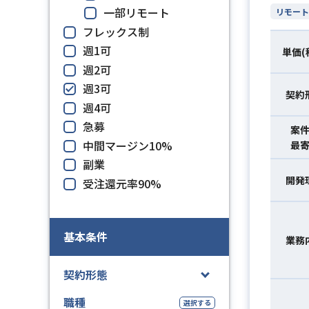
一部リモート
リモート
フレックス制
週1可
単価(
週2可
週3可
契約
週4可
急募
案
中間マージン10%
最
副業
開発
受注還元率90%
基本条件
業務
契約形態
職種
選択する