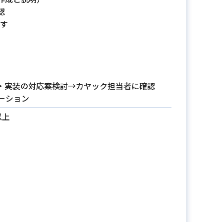
認
す
実装の対応案検討→カヤック担当者に確認
ーション
以上