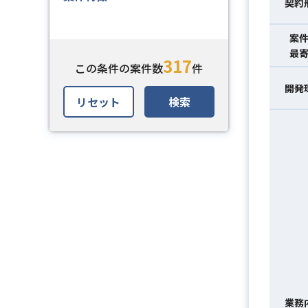
契約
案
最
317
この条件の案件数
件
開発
リセット
検索
業務