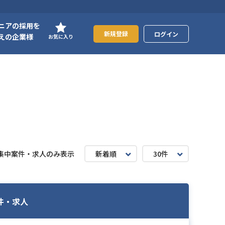
ニアの採用を
新規登録
ログイン
えの企業様
お気に入り
集中案件・求人のみ表示
新着順
30件
件・求人