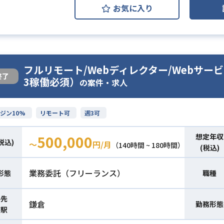
お気に入り
フルリモート/Webディレクター/Webサ
終了
3稼働必須）
の案件・求人
ジン10%
リモート可
週3可
想定年収
500,000
税込)
〜
円/月
（140時間 ~ 180時間）
(税込)
業務委託（フリーランス）
形態
職種
件先
鎌倉
勤務形態
寄駅