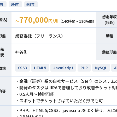
可
週4可
週3可
想定年収
770,000
税込)
〜
円/月
（140時間 ~ 180時間）
(税込)
業務委託（フリーランス）
形態
職種
件先
神谷町
勤務形態
寄駅
CSS3
HTML5
JavaScript
PHP
MySQL
A
環境
・金融（証券）系の自社サービス（SIer）のシステ
・開発のタスクはJIRAで管理しており改善チケット
内容
・0.5人月～検討可能
・スポットでチケットさばていただく形でも可
・PHP、HTML5/CSS3、javascriptをよく使う
・DBはMySQL