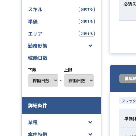
必須
スキル
選択する
単価
選択する
エリア
選択する
勤務形態
稼働日数
下限
上限
募集
~
フレック
詳細条件
単価(
業種
案件特徴