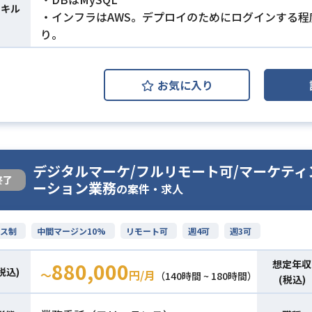
スキル
・インフラはAWS。デプロイのためにログインする程
り。
お気に入り
デジタルマーケ/フルリモート可/マーケテ
終了
ーション業務
の案件・求人
ス制
中間マージン10%
リモート可
週4可
週3可
想定年収
880,000
税込)
〜
円/月
（140時間 ~ 180時間）
(税込)