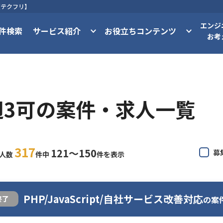
【テクフリ】
エンジ
件検索
サービス紹介
お役立ちコンテンツ
お考
週3可の案件・求人一覧
317
121〜150
募
求人数
件中
件を表示
PHP/JavaScript/自社サービス改善対応
の案
終了