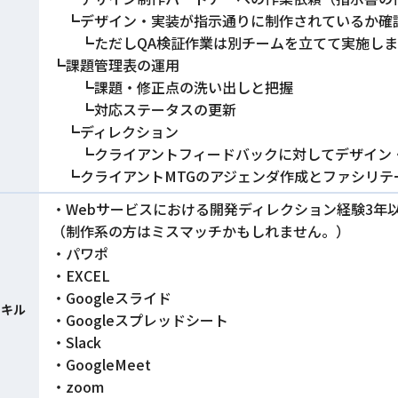
┗デザイン・実装が指示通りに制作されているか確
┗ただしQA検証作業は別チームを立てて実施しま
┗課題管理表の運用
┗課題・修正点の洗い出しと把握
┗対応ステータスの更新
┗ディレクション
┗クライアントフィードバックに対してデザイン・
┗クライアントMTGのアジェンダ作成とファシリテ
・Webサービスにおける開発ディレクション経験3年
（制作系の方はミスマッチかもしれません。）
・パワポ
・EXCEL
・Googleスライド
スキル
・Googleスプレッドシート
・Slack
・GoogleMeet
・zoom