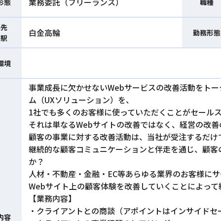
業務委託（フリーランス）
形態
職種
件先
白金高輪
勤務形態
寄駅
環境
事業成長に欠かせないWebサービスの改善活動をト
ム（UXソリューション）を、
1社でも多くのお客様に使っていただくことがセール
それは単なるWebサイトの改善ではなく、経営の改
顧客の事業に対する改善活動は、当社が受注するだけ
継続的な顧客コミュニケーションと伴走を通じ、顧客
か？
人材・不動産・金融・EC等あらゆる業界のお客様に
Webサイト上の顧客体験を改善していくことによって
【業務内容】
・クライアントとの商談（アポイントはインサイドセ
内容